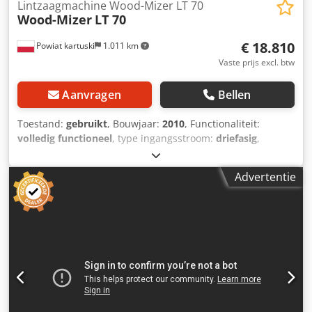
Lintzaagmachine Wood-Mizer LT 70
Wood-Mizer
LT 70
€ 18.810
Powiat kartuski
1.011 km
Vaste prijs excl. btw
Aanvragen
Bellen
Toestand:
gebruikt
, Bouwjaar:
2010
, Functionaliteit:
volledig functioneel
, type ingangsstroom:
driefasig
,
snijlengte (max.):
12.000 mm
, snijbreedte (max.):
640 mm
,
zaagaandrijving:
15.000 W
, ingangsspanning:
400 V
,
Advertentie
wieldiameter:
600 mm
, – bouwjaar: 2010 TECHNISCHE
SPECIFICATIES: – motor: 15 kW Zaagafmetingen: Dodsy Na
Hvepfx Abwock – max. stamdiameter: 95 cm – doorlaat
tussen rollen: 73 cm – max. zaagbreedte (balk): 64 cm –
max. zaaghoogte boven zaagblad: 39 cm – max.
zaaglengte: 12 m Uitrusting van de zaagkop: –
automatische dikte-instelling – elektrische
hoogteverstelling van de zaagkop: omhoog/omlaag –
elektrische kopaandrijving voorwaarts/achterwaarts: