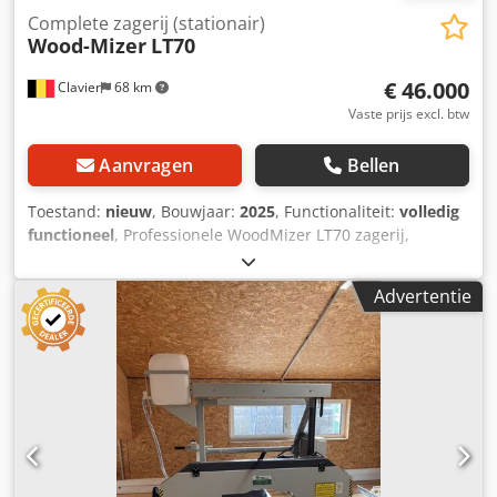
Complete zagerij (stationair)
Wood-Mizer
LT70
€ 46.000
Clavier
68 km
Vaste prijs excl. btw
Aanvragen
Bellen
Toestand:
nieuw
, Bouwjaar:
2025
, Functionaliteit:
volledig
functioneel
, Professionele WoodMizer LT70 zagerij,
complete configuratie, nog verpakt. De machine is geleverd
in april 2025 en is nooit gebruikt. De machine is door de
Advertentie
fabrikant gemonteerd en is gebruiksklaar. Dsdpfxjyr I Dmj
Abweck