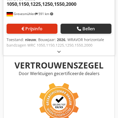
1050,1150,1225,1250,1550,2000
Grevesmühlen
591 km
Prijsinfo
Bellen
Toestand:
nieuw
, Bouwjaar:
2026
, WRAVOR horizontale
bandzagen WRC 1050,1150,1225,1250,1550,2000
Kantenzagen, multiripzagen, mechanisatie enz.
Dcsdpfjtpwgxox Abwjk Wij zijn uw contactpersoon voor het
bedrijf Wravor in Duitsland. Wij bieden u graag de juiste
VERTROUWENSZEGEL
machines aan.
Door Werktuigen gecertificeerde dealers