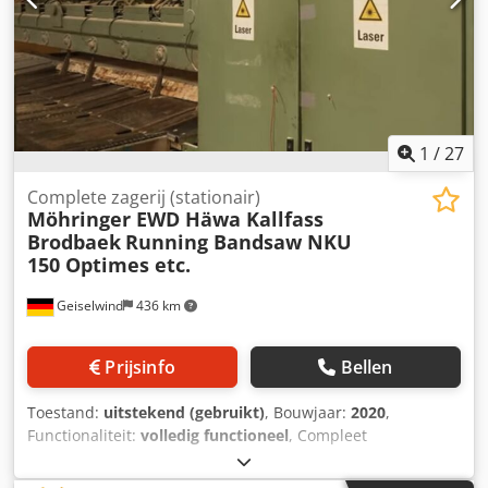
1
/
27
Complete zagerij (stationair)
Möhringer EWD Häwa Kallfass
Brodbaek
Running Bandsaw NKU
150 Optimes etc.
Geiselwind
436 km
Prijsinfo
Bellen
Toestand:
uitstekend (gebruikt)
, Bouwjaar:
2020
,
Functionaliteit:
volledig functioneel
, Compleet
palletzagerij voor palletzaaghout bestaande uit: Ook
afzonderlijke verkoop van machinepakketten mogelijk. 1.