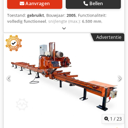
Aanvragen
Bellen
Toestand:
gebruikt
, Bouwjaar:
2005
, Functionaliteit:
volledig functioneel
, snijlengte (max.):
6.500 mm
,
ingangsspanning:
400 V
, - Bouwjaar: 2005 - Elektrisch
schema - Elektromotor: 15 kW - Boom zaaglengte: tot 6,5
Advertentie
meter - Besturing: vaste bedieningsconsole Djdpfxjyrdg Ds
Abwsck - Extra uitrusting: - Hydraulische belading -
Hydraulische klem - Hydraulische draaier - Rollenregeling -
Schorsstripper (voor het verwijderen van schors vóór het
zagen) - Dubbelwerkende klem - Zij-aanstops -
Nivelleringsrollen Machineafmetingen: - Lengte: 750 cm -
Breedte: 220 cm - Hoogte: 240 cm - Gewicht ~1700 kg
1
/
23