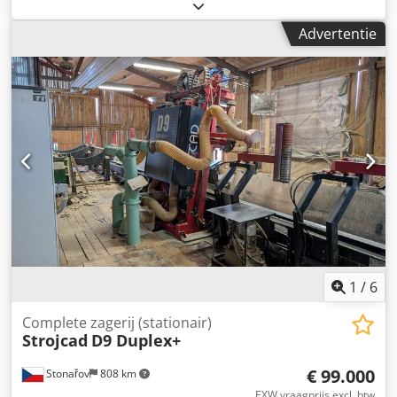
Nnsfx Abwek G-VHBB550R1 Stevige lintzaagmachine voor
een stamdiameter tot 55 cm, goede zaagprecisie, exacte en
Advertentie
eenvoudige hoogteverstelling, uitstekend te bedienen.
Bovenstuk gepoedercoat, onderstel gedeeltelijk verzinkt.
Met verlengstukken onbeperkt uit te breiden. CE-gekeurd.
Het origineel!, geen kopie! Technische gegevens: max.
stamdiameter 550 mm max. plankenbreedte 460 mm
motorvermogen S6 3,7 kW (3 kW S1) zaaglengte basismodel
3,7 m zaagbandlengte 3200 mm zaagbandbreedte tot 35
mm zaaglengte verlengstuk (optioneel) 2,3 m gewicht 355
kg
1
/
6
Complete zagerij (stationair)
Strojcad
D9 Duplex+
€ 99.000
Stonařov
808 km
EXW vraagprijs excl. btw