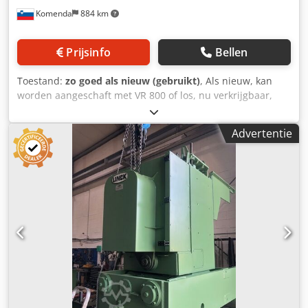
Komenda
884 km
Prijsinfo
Bellen
Toestand:
zo goed als nieuw (gebruikt)
, Als nieuw, kan
worden aangeschaft met VR 800 of los, nu verkrijgbaar,
meer informatie via een privébericht. Dcjdpfozq Su Ssx
Abwek
Advertentie