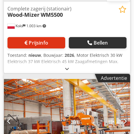
Complete zagerij (stationair)
Wood-Mizer
WM5500
Koło
1.003 km
Prijsinfo
Bellen
Toestand:
nieuw
, Bouwjaar:
2026
, Motor Elektrisch 30 kW
Elektrisch 37 kW Elektrisch 45 kW Zaagafmetingen Max.
stamdiameter 105 cm Max. stamlengte 4,5 m (S-bed) 8,4 m
(L-bed) Tot 12 m (niet-standaard) Vrijloop tussen de rollen
Advertentie
90 cm Max. zaagbreedte (plank) 85 cm Uitrusting zaagkop
Dcodpfozqz T Rsx Abwjk Apparaat voor automatische
instelling van de zaagdikte (Setworks) Industriële PLC-
besturing met automatische modus Op- en neergaande
beweging van de zaagkop Elektrisch (servo) Voorwaartse en
achterwaartse beweging van de zaagkop Elektrisch
Zaagbladgeleiderarm Elektrisch (joystickbesturing)
Zaagbladreinigingssysteem Automatische oliesproeïng met
pneumatische ondersteuning Zaagbladspansysteem