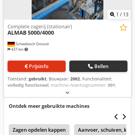
1
/
13
Complete zagerij (stationair)
ALMAB
5000/4000
Schwäbisch Gmünd
437 km
Prijsinfo
Bellen
Toestand:
gebruikt
, Bouwjaar:
2002
, Functionaliteit:
volledig functioneel
, machine-/voertuignummer:
001
,
snijlengte (max.):
5.000 mm
, Te koop aangeboden: een
automatische installatie voor het bewerken van zijplanken,
inclusief losse aanvoer, afkortzaag, 2 stapelmachines,
Ontdek meer gebruikte machines
extra afvoer, en afkorting van stapellatten: Planken met
een lengte van 2000-5280 mm, een dikte van 16-40 mm en
een breedte van 70-260 mm. Productiesnelheid van 29 of
G
58 stuks per minuut, bediening door één persoon, zittend
Zagen opdelen kappen
Aanvoer, schuiven, kant