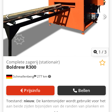
1
/
3
Complete zagerij (stationair)
Boldrew
R300
Schmallenberg
277 km
Prijsinfo
Bellen
Toestand:
nieuw
, De kantensnijder wordt gebruikt voor het
aan beide zijden bijsnijden van de randen van planken en
boomstammen. Door de automatische breedteverandering