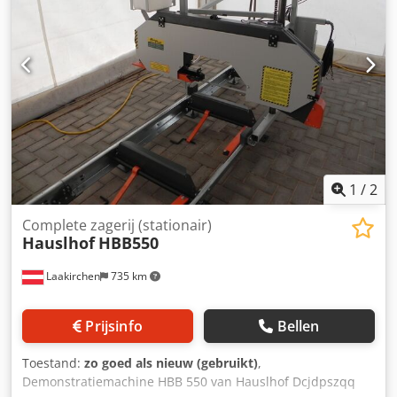
gebouwd, kwaliteitsgecontroleerd) het origineel
Technische gegevens: max. stamdiameter 750 mm max.
plankbreedte 730 mm Motorvermogen S6 5,5 kW (4 kW S1)
Zaaglengte basismodel 3,7 m Zaagbandlengte 3600 mm
Zaagbandbreedte tot 33 mm Zaaglengte verlengstuk
(optioneel) 2,3 m Gewicht 450 kg
1
/
2
Complete zagerij (stationair)
Hauslhof
HBB550
Laakirchen
735 km
Prijsinfo
Bellen
Toestand:
zo goed als nieuw (gebruikt)
,
Demonstratiemachine HBB 550 van Hauslhof Dcjdpszqq