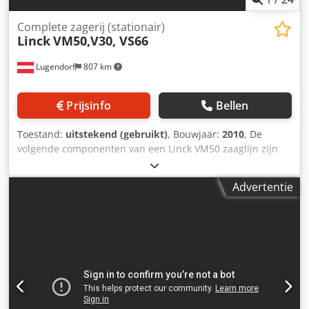
Complete zagerij (stationair)
Linck
VM50,V30, VS66
Lugendorf
807 km
Prijsinfo
Bellen
Toestand:
uitstekend (gebruikt)
, Bouwjaar:
2010
, De
volgende componenten van een Linck VM50 zaaglijn zijn
beschikbaar: De staat van de machines is zeer goed!
Aanvoerunit ZV21, model EV 50 (op voorraad)
Advertentie
Profielschaver ZD31, model VM50, 2 × 200 kW (op voorraad)
Afvoerunit AV31, model VZM (op voorraad) Dcodpozfwlfefx
Abwek Centreringseenheid VZ21, model VZV (op voorraad)
Houtdraai-inrichting DV21, model DV70-2 (op voorraad)
Overige componenten: Aanvoer- en centreringseenheid
EVP – beschikbaar vanaf september 2026 Profielschaver
VM50, 2 × 200 kW – beschikbaar vanaf september 2026
Profileringseenheid VMP450 F61, 4 × 110 kW – beschikbaar
vanaf september 2026