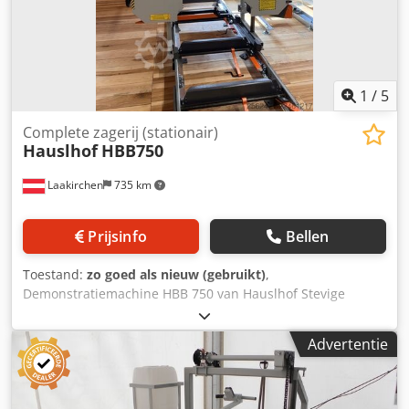
1
/
5
Complete zagerij (stationair)
Hauslhof
HBB750
Laakirchen
735 km
Prijsinfo
Bellen
Toestand:
zo goed als nieuw (gebruikt)
,
Demonstratiemachine HBB 750 van Hauslhof Stevige
lintzaagmachine voor een stamdiameter tot 75 cm, goede
zaagnauwkeurigheid, nauwkeurige en eenvoudige
Advertentie
hoogteverstelling, optimaal te bedienen. Bovenstuk
gepoedercoat, onderstel gedeeltelijk verzinkt. Uitbreidbaar
met verlengstukken, zonder beperking. Dedpfx Abszqr
Hbjwock CE-gekeurd. 100% gemaakt in de EU (ontwikkeld,