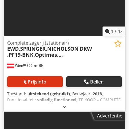
1
/
42
Complete zagerij (stationair)
EWD,SPRINGER,NICHOLSON
DKW
,PF19-BNK,Optimes….
Wien
899 km
Prijsinfo
Bellen
Toestand:
uitstekend (gebruikt)
, Bouwjaar:
2018
,
Functionaliteit:
volledig functioneel
, TE KOOP – COMPLETE
INDUSTRIËLE ZAAGLIJN (EWD / SPRINGER / MICROTEC)
Krachtige, volledig geïntegreerde zagerijlijn van EWD voor
Advertentie
een efficiënte industriële rondhoutverwerking. De
installatie combineert beproefde technologie met