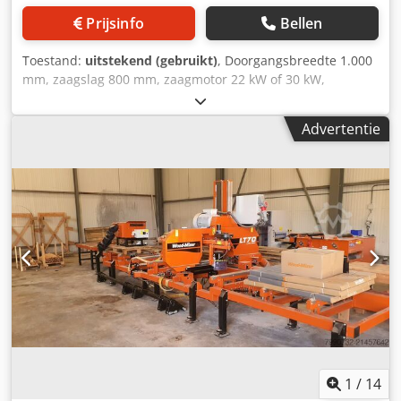
automatische doorvoer naar de afvoerrol - ALFHA-
Prijsinfo
Bellen
besturing met Siemens S 7 - garandeert een perfect
proces. Prestatiegegevens / dagelijkse rapporten -
Toestand:
uitstekend (gebruikt)
, Doorgangsbreedte 1.000
Schakelkasten met Siemens-componenten, SEW-motoren,
mm, zaagslag 800 mm, zaagmotor 22 kW of 30 kW,
Telco-lichtbarrières Dcedpsy Uzhfofx Abwjk Een
remmotor voor snijddikte-instelling, moderne
medewerker heeft bijvoorbeeld bij zijplanken van 4000/17
automatische centrale smering, spankar 6 m lang met 7 m
Advertentie
x 76 mm in 9 uur ongeveer 15.000 planken bewerkt,
tandheugel, 6 mechanische spanstations, nieuwe
verpakt en gebundeld. De installatie is nog wel
uitgelijnde rails. Dcedpfx Ajtzlrfsbwok
opgebouwd, maar de voorliggende spaanderinstallatie is
al gedemonteerd. De installatie is daardoor direct
beschikbaar. De installatie is zeer stabiel gebouwd en
heeft altijd probleemloos en zonder storingen
functioneert. Wij kunnen een demonstratievideo via
WhatsApp beschikbaar stellen!
1
/
14