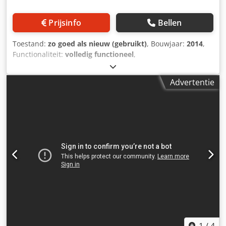
Prijsinfo
Bellen
Toestand:
zo goed als nieuw (gebruikt)
, Bouwjaar:
2014
,
Functionaliteit:
volledig functioneel
,
machine-/voertuignummer:
9911294-0120
, Draaiapparaat
DV 55, bouwjaar 2014, kan zowel voor als na het snijden
Advertentie
worden gebruikt. In uitstekende staat! Er zijn 2 stuks
beschikbaar in ons magazijn in Schlitz. Dedozpygtepfx
Abwock