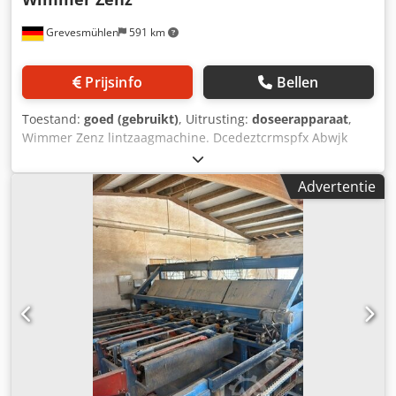
informatie, extra foto's of video's staan wij u graag te
woord.
Grevesmühlen
591 km
Prijsinfo
Bellen
Toestand:
goed (gebruikt)
, Uitrusting:
doseerapparaat
,
Wimmer Zenz lintzaagmachine. Dcedeztcrmspfx Abwjk
Advertentie