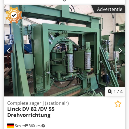
en de soepele doorvoer in combinatie met
Advertentie
lasermarkeringen op de snijliniaal kunnen ook gekante
planken optimaal worden benut. Technische gegevens:
Minimum. Snijbreedte 60 max. 500 mm (horizontale vrije
hoogte 700 mm) Randdikte max. 65 mm Aanvoertafel –
2000 mm Opnametafel – 2200 mm Afstand tussen
elektrische zagen wijzigen via het bedieningspaneel
Voersnelheid - gelijkmatig Zaagdiameter – 350 mm Aantal
zagen op de spindel – 2 stuks Dcjdpfxowb Uwgj Abwsk
Hoofdmotoren – 2 x 5,2 kW Machinegewicht – 1000 kg –
Laser voor het markeren van de snijlijn 2 stuks –
elektronische breedtemeetregelaar ANP 05
1
/
4
Complete zagerij (stationair)
Linck
DV 82 /DV 55
Drehvorrichtung
Schlitz
360 km