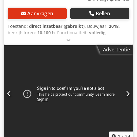
Aanvragen
Bellen
Toestand:
direct inzetbaar (gebruikt)
, Bouwjaar:
2018
,
bedrijfsturen:
10.100 h
, Functionaliteit:
volledig
functioneel
, type ingangsstroom:
driefasig
, snijlengte
(max.):
8.000 mm
, totaalgewicht:
19.000 kg
, snijhoogte
Advertentie
(max.):
800 mm
, ingangsstroom:
250 A
, ingangsspanning:
400 V
, zaagbladbreedte:
500 mm
, hoofddieameter
zaagblad:
500 mm
, Uitrusting:
cabine, doseerapparaat,
gecentraliseerd smeersysteem
, - Stammen-cirkelzaag,
volledig functioneel - max. stamdiameter 800 mm, max.
lengte 6 m, per stuk tot 8 m - max. afmeting gezaagd hout
180/180 mm, in breedplankmodus 310/180 mm -
automatische sortering van gezaagd hout Dsdpoyc Ncrsfx
Abwsck - prijs inclusief stamaanvoer, 2x
afvoertransporteur en 1x sorteertansporteur
1
/
24