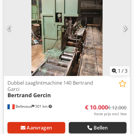
hydraulische pomp 11 kW rotatiemotor freeskop 5,5 kW
aslengte (frees-/zaaglengte) 980 mm persen
machineafmetingen (lengte / breedte / hoogte) 550 / 250 /
340 cm gewicht ~10 t
1
/
3
Dubbel zaaglintmachine 140 Bertrand
Garci
Bertrand Gercin
€ 10.000
Bellevaux
501 km
€ 12.000
Vaste prijs excl. btw
Aanvragen
Bellen