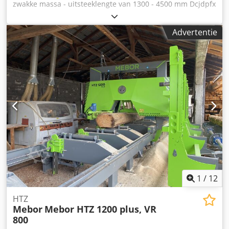
zwakke massa - uitsteeklengte van 1300 - 4500 mm Dcjdpfx
krachtig uitgevoerd • Ideaal voor industriële productie van
Abonqzkpswok - stamdiameter van 130 - 350 mm - 100 m3
gezaagd hout Algemene informatie • Bouwjaren
/ shift productie - totaal vermogen 230 kW.
hoofdcomponenten: 1992 – 2017 • Conditie: zeer goed •
Advertentie
Beschikbaarheid: vanaf juni 2026 • Bezichtiging: tijdens
lopende productie op afspraak mogelijk Deze installatie
biedt een economisch aantrekkelijke oplossing voor
bedrijven die op zoek zijn naar een complete, krachtige en
direct beschikbare zagerijlijn.
1
/
12
HTZ
Mebor
Mebor HTZ 1200 plus, VR
800