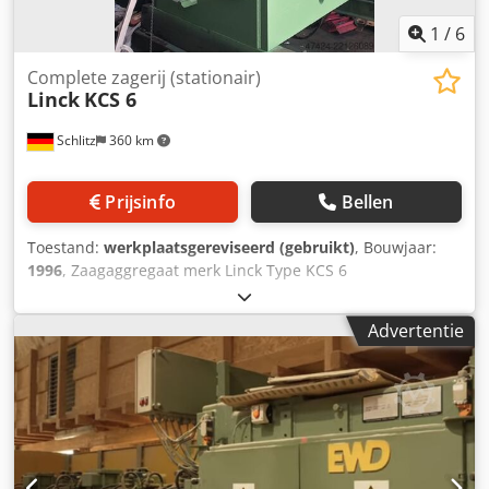
1
/
6
Complete zagerij (stationair)
Linck
KCS 6
Schlitz
360 km
Prijsinfo
Bellen
Toestand:
werkplaatsgereviseerd (gebruikt)
, Bouwjaar:
1996
, Zaagaggregaat merk Linck Type KCS 6
Dcodezdiulspfx Abwsk Basisframe met 4 zaagas-eenheden
Dubbelasprincipe met 6 verstelbare zaagkoppen
Advertentie
Zaaghoogte 370 mm Gewicht 12.400 kg De machine wordt
momenteel in onze werkplaats gereviseerd.