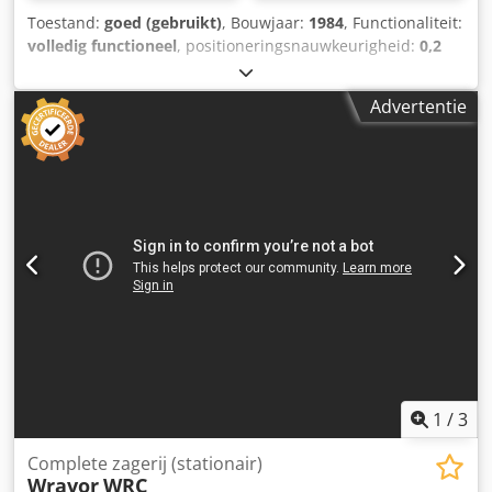
Toestand:
goed (gebruikt)
, Bouwjaar:
1984
, Functionaliteit:
volledig functioneel
, positioneringsnauwkeurigheid:
0,2
mm
, druk:
3 bar
, Lintzaagmachine, dubbele zaag, 140,
Bertrand Garcin, bouwjaar 1984 In verband met een
Advertentie
verandering van bedrijfsactiviteiten verkopen wij: Een
lintzaagmachine 140, Bertrand Garcin, bouwjaar 1984,
professionele machine die bekend staat om zijn
robuustheid en betrouwbaarheid in zaagmolens.
Kenmerken: Merk: Bertrand Garcin Zaagblad: 140 cm
Bouwjaar: 1984 Dsdpfx Abjyldbbowjck Robuust gietijzeren
zaagblad Motor, gereviseerd in 2014, 70 kW Machine in
goede algemene staat Professionele machine, goed
onderhouden en beschikbaar vanaf eind juli. Voor
aanvullende informatie of om een bezoek te regelen, neem
contact met ons op.
1
/
3
Complete zagerij (stationair)
Wravor
WRC