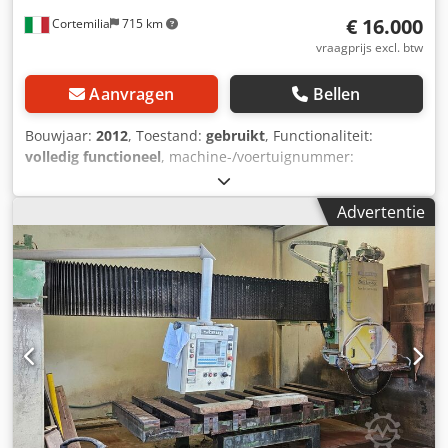
€ 16.000
Cortemilia
715 km
vraagprijs excl. btw
Aanvragen
Bellen
Bouwjaar:
2012
, Toestand:
gebruikt
, Functionaliteit:
volledig functioneel
, machine-/voertuignummer:
LM0120032
, MACHINE VOOR HET ZAGEN VAN
ONBEWERKTE STENEN CONTINU MODUS - VERWERKBAAR
Advertentie
MATERIAAL: STEEN EN MARMER. Dkedpfx Aqszn Uvyoijr