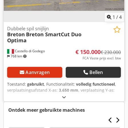
1
/
4
Dubbele spil snijlijn
Breton
Breton SmartCut Duo
Optima
€ 150.000
Castello di Godego
€ 230.000
768 km
FCA Vaste prijs excl. btw
Aanvragen
Bellen
Toestand:
gebruikt
, Functionaliteit:
volledig functioneel
,
verplaatsingsafstand X-as:
3.650 mm
, verplaatsing Y-as:
2.800 mm
, verplaatsingsafstand Z-as:
400 mm
,
aanvoersnelheid X-as:
40 m/min
, voeringssnelheid Y-as:
40
m/min
, voedingssnelheid Z-as:
10 m/min
, totale hoogte:
Ontdek meer gebruikte machines
3.300 mm
, totale breedte:
8.800 mm
, totale lengte:
6.600
mm
, tafelbreedte:
2.200 mm
, tafel lengte:
4.000 mm
,
totaalgewicht:
10.500 kg
, snijlengte (max.):
3.500 mm
,