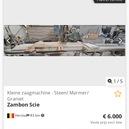
precisie en eenvoudige bediening. Dsdpfjx A A Nwjx Aqijkr
Kenmerken: - 4 assen - Tafel: 3540x1850 mm - Zaagblad:
800 mm diameter - Betrouwbare en eenvoudig te
gebruiken machine.
1
/
5
Kleine zaagmachine - Steen/ Marmer/
Graniet
Zambon
Scie
€ 6.000
Herstal
83 km
Vaste prijs excl. btw