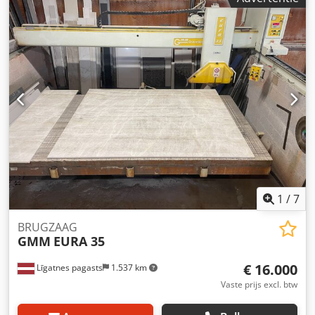
1
/
7
BRUGZAAG
GMM
EURA 35
€ 16.000
Līgatnes pagasts
1.537 km
Vaste prijs excl. btw