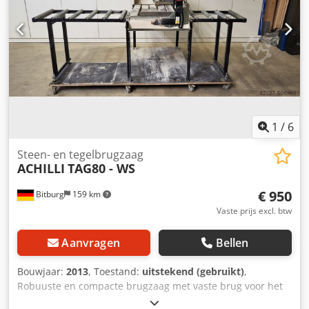
1
/
6
Steen- en tegelbrugzaag
ACHILLI
TAG80 - WS
€ 950
Bitburg
159 km
Vaste prijs excl. btw
Aanvragen
Bellen
Bouwjaar:
2013
, Toestand:
uitstekend (gebruikt)
,
Robuuste en compacte brugzaag met vaste brug voor het
zagen van stenen tegels en platen tot 800 mm lang: