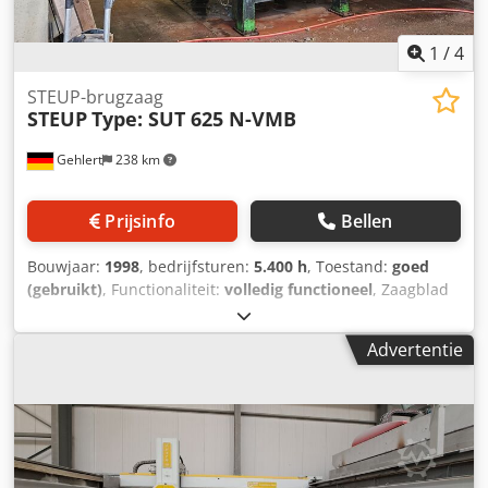
1
/
4
STEUP-brugzaag
STEUP
Type: SUT 625 N-VMB
Gehlert
238 km
Prijsinfo
Bellen
Bouwjaar:
1998
, bedrijfsturen:
5.400 h
, Toestand:
goed
(gebruikt)
, Functionaliteit:
volledig functioneel
, Zaagblad
Ø: 500–1000 mm Zaaglengte bij zaagblad Ø 500 mm: 3400
mm Zaagmotorkracht: 18,5 kW, 400 Volt, 50 Hz
Advertentie
Motortoerental: 1.000 / 1.450 tpm Support: elektrisch
zwenkbaar van 0°–48° Zaagbladslag: ca. 550 mm
Zaagcyclus Y-as: elektronisch gestuurd Automatische
programma’s: voor hard- en zachtsteen Machinebediening:
via zwenkconsole Balghoes afdekking voor brug en
dwarssleden Draaitafel van de machine Afmeting: 3400 x