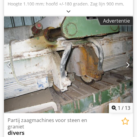
Hoogte 1.100 mm; hoofd +/-180 graden. Zag lijn 900 mm,
diameter van de blade 500 mm Dksdpfxod A Huwj Aqisr
Advertentie
1
/
13
Partij zaagmachines voor steen en
graniet
divers