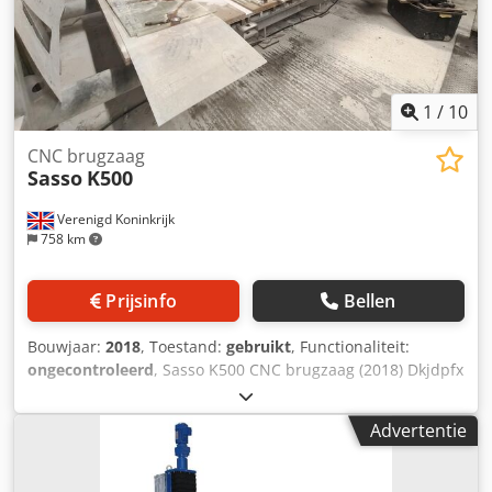
automatische materiaalmeting automatische
gereedschapsmeting Centrale smering Airconditioning
GMM software - Frezen - Boren - Profielen - MiniCad
Dsdpfx Aqsy Iu Rajijkr - Sneden vanuit CAD - Parametrische
figuren
1
/
10
CNC brugzaag
Sasso
K500
Verenigd Koninkrijk
758 km
Prijsinfo
Bellen
Bouwjaar:
2018
, Toestand:
gebruikt
, Functionaliteit:
ongecontroleerd
, Sasso K500 CNC brugzaag (2018) Dkjdpfx
Aqjzc Rgreier 3 assen Ook beschikbaar op dezelfde locatie
– Bellani Modulo kantpolijstmachine (2010)
Advertentie