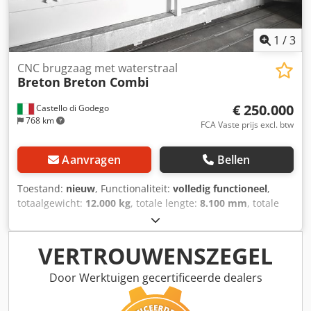
1
/
3
CNC brugzaag met waterstraal
Breton
Breton Combi
€ 250.000
Castello di Godego
768 km
FCA Vaste prijs excl. btw
Aanvragen
Bellen
Toestand:
nieuw
, Functionaliteit:
volledig functioneel
,
totaalgewicht:
12.000 kg
, totale lengte:
8.100 mm
, totale
breedte:
6.080 mm
, totale hoogte:
5.500 mm
,
aanvoersnelheid X-as:
45 m/min
, voeringssnelheid Y-as:
45
m/min
, voedingssnelheid Z-as:
15 m/min
, plaatdikte
VERTROUWENSZEGEL
(max.):
140 mm
, tafel lengte:
3.650 mm
, tafelbreedte:
2.150 mm
, SPECIALE PRIJS Dkedpfxotynfgs Aqisr De Breton
Door Werktuigen gecertificeerde dealers
Combi is een CNC-brugzaag met waterstraal voor het
snijden van marmer-, graniet-, kwarts-, keramiek- en