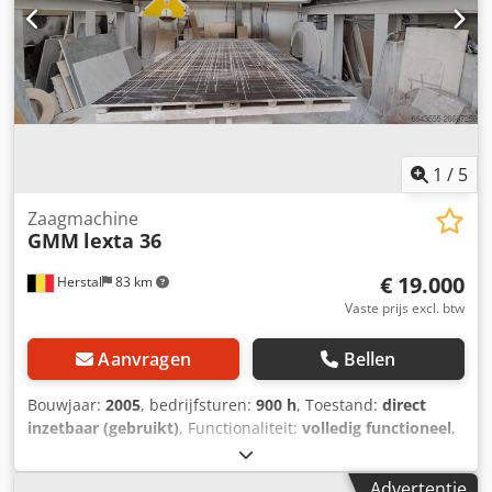
1500 x 800 mm Tafel handmatig 360° draaibaar, telkens op
90° met vaste vergrendeling of vrij positioneerbaar
Dkjdpeym Nzpsfx Aqior Zijaanslagen handmatig
opklapbaar
1
/
5
Zaagmachine
GMM
lexta 36
€ 19.000
Herstal
83 km
Vaste prijs excl. btw
Aanvragen
Bellen
Bouwjaar:
2005
, bedrijfsturen:
900 h
, Toestand:
direct
inzetbaar (gebruikt)
, Functionaliteit:
volledig functioneel
,
GMM - Lexta 36 zaagmachine (4 assen) Veelzijdige
zaagmachine voor marmer, graniet en steen, met hoge
Advertentie