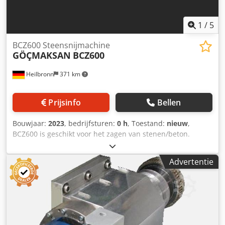
1
/
5
BCZ600 Steensnijmachine
GÖÇMAKSAN
BCZ600
Heilbronn
371 km
Prijsinfo
Bellen
Bouwjaar:
2023
, bedrijfsturen:
0 h
, Toestand:
nieuw
,
BCZ600 is geschikt voor het zagen van stenen/beton.
Productinformatie: Dsdsncffvepfx Aqijkr - Spanning: 380 V
(16 A) - Motorvermogen: 3 kW - Onbelast toerental: 1500
Advertentie
rpm - Motorfrequentie: 50 Hz - Tafelafmetingen voor
opspannen: 480mm x 380mm - Werkhoogte: Ergonomische
hoogte van 88 cm - Afmetingen machine: 1510mm x
750mm x 1530mm - Diameter snijschijf: 600 mm - Dikte
snijschijf: 4,4 mm - Nettogewicht: 186 kg Verzending:
Europa (zelf ophalen ook mogelijk) Als je vragen hebt,