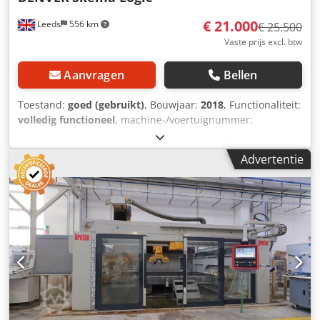
€ 21.000
Leeds
556 km
€ 25.500
Vaste prijs excl. btw
Aanvragen
Bellen
Toestand:
goed (gebruikt)
, Bouwjaar:
2018
, Functionaliteit:
volledig functioneel
, machine-/voertuignummer:
AI/086060718
, totaalgewicht:
3.450 kg
, totale lengte:
5.500
mm
, totale breedte:
2.400 mm
, totale hoogte:
2.400 mm
,
Advertentie
bedrijfsdruk:
6 bar
, ingangsspanning:
400 V
,
ingangsfrequentie:
50 Hz
, type ingangsstroom:
driefasig
,
toerental (max.):
1.400 rpm
, Denver Skema Logic uit 2018,
in goede staat, geschikt voor automatische en handmatige
bediening. Nieuw houten bed gemonteerd, gereinigd en
getest. Voorste veiligheidsfotocellen kunnen op verzoek
worden toegevoegd. Dkodpfxszcm Uxo Aqier