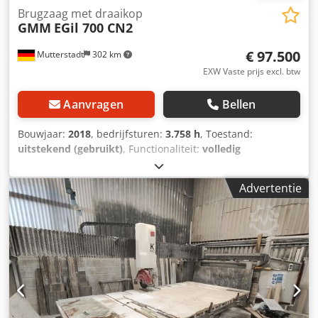
Brugzaag met draaikop
GMM
EGil 700 CN2
€ 97.500
Mutterstadt
302 km
EXW Vaste prijs excl. btw
Aanvragen
Bellen
Bouwjaar:
2018
, bedrijfsturen:
3.758 h
, Toestand:
uitstekend (gebruikt)
, Functionaliteit:
volledig
functioneel
, machine-/voertuignummer:
5156
, GMM
draaiende brugzaag met vacuümseparatie Ondersteuning
Advertentie
rijweg 3600 mm Ondersteuning hoogteverstelling 700 mm
Verlenging brugrails Y-as tot 5400 mm Max. zaagblad
diameter 825 mm voor een zaagdiepte van ca. 300 mm
Zaagmotor vermogen 23,5 kW Traploze toerentalregeling
800 - 6000 tpm Kantelbare tafel met hydraulische
kanteling 3500 mm x 2000 mm Tafelverbreding 3500 mm x
430 mm Zaagtafel met rubberen tafelbekleding
Afneembare tafel aanslagen Vacuumheffer voor
automatische afzondering van werkstukken Camera