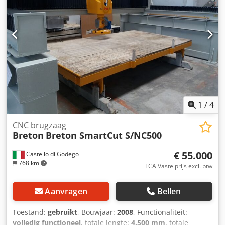
te waarborgen. Dsdpfxetwww Ho Aqiekr De machine is
bijzonder gebruiksvriendelijk en voorzien van een
bedieningsconsole met touchscreen, ingebouwd in de
schakelkast, evenals een mobiel bedieningspaneel voor de
bediening van de hoofdassen. Bij verschillende
spanningen en stroomsterktes dient de machine te
worden aangepast. De machine is niet verkrijgbaar voor
Noord-Amerika.
1
/
4
CNC brugzaag
Breton
Breton SmartCut S/NC500
€ 55.000
Castello di Godego
768 km
FCA Vaste prijs excl. btw
Aanvragen
Bellen
Toestand:
gebruikt
, Bouwjaar:
2008
, Functionaliteit:
volledig functioneel
, totale lengte:
4.500 mm
, totale