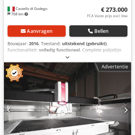
€ 273.000
Castello di Godego
768 km
FCA Vaste prijs excl. btw
Aanvragen
Bellen
Bouwjaar:
2016
, Toestand:
uitstekend (gebruikt)
,
Functionaliteit:
volledig functioneel
, Complete polijstlijn
voor granietplaten, nog in bedrijf en volledig functioneel,
te bezichtigen en uitgerust met: - automatische laadunit -
Advertentie
gemotoriseerde rollenbanen voor automatische
plaatinvoer Dodpfx Aoxdnbboqiekr - gecombineerde
kalibreer-/polijstmachine met polijstspindels voor hoge
materiaalafname, uitgerust met mechatronica voor
materiaalcalibratie - installatie voor drogen door ventilatie
op beide zijden van de platen - automatische wasmachine
- automatische beschermfolie-opbrenger Beschikbaar
vanaf maart 2026.