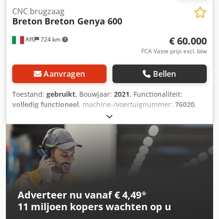
CNC brugzaag
Breton
Breton Genya 600
€ 60.000
Affi
724 km
FCA Vaste prijs excl. btw
Aanvragen
Bellen
Toestand:
gebruikt
, Bouwjaar:
2021
, Functionaliteit:
volledig functioneel
, machine-/voertuignummer:
76020
,
verplaatsingsafstand X-as:
3.800 mm
, verplaatsing Y-as:
2.700 mm
, verplaatsingsafstand Z-as:
320 mm
,
tafelbreedte:
2.400 mm
, tafel lengte:
3.800 mm
, De Breton
Genya is een geavanceerde CNC-brugzaagmachine voor
het zagen van marmer-, graniet-, kwarts-, keramische en
Lapitec-platen, bestemd voor de productie van
aanrechtbladen, wastafelbladen en bekledingen.
Dkodpfxezrfado Aqior De vermelde prijs is exclusief
Adverteer nu vanaf € 4,49
*
demontage- en installatiekosten.
11 miljoen kopers
wachten op u