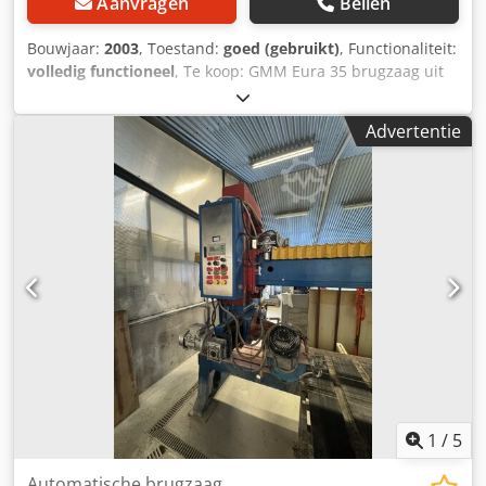
Aanvragen
Bellen
Bouwjaar:
2003
, Toestand:
goed (gebruikt)
, Functionaliteit:
volledig functioneel
, Te koop: GMM Eura 35 brugzaag uit
2003. In goede staat en functioneert goed. Kan onder een
hoek zagen. Het zaagblad kan worden gekanteld en de
Advertentie
tafel kan draaien en omhoog worden gebracht. Afmetingen
van de tafel: 3500x1800 mm. Beschikbaar in september
2026. Locatie: Letland. Dedozku Unspfx Aqiskr
1
/
5
Automatische brugzaag