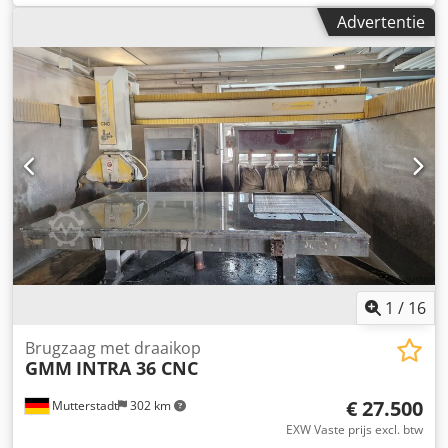
Speciaal ontwerp van de balk voor maximale snijprecisie;
Advertentie
Wateropvangbak met ingebouwd watercirculatiesysteem
voor het koelen van het blad; Robuust en compact
ontwerp. Rollenbaan voorzijde Dkodpfx Aqoi Akvveisr
Rollenbaan achterzijde Afmeting zaagblad: 350 mm
Motorvermogen: 2 KW Spanning: 230 Volt Gewicht: 173 kg
Mobiel Plaats: ex voorraad 54634 Bitburg - onmiddellijk
beschikbaar -
1
/
16
Brugzaag met draaikop
GMM
INTRA 36 CNC
€ 27.500
Mutterstadt
302 km
EXW Vaste prijs excl. btw