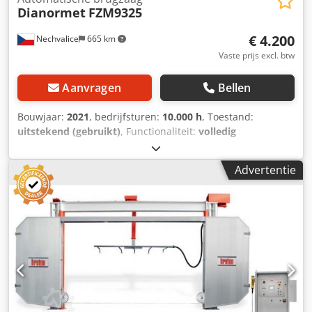
Dianormet
FZM9325
€ 4.200
Nechvalice
665 km
Vaste prijs excl. btw
Aanvragen
Bellen
Bouwjaar:
2021
, bedrijfsturen:
10.000 h
, Toestand:
uitstekend (gebruikt)
, Functionaliteit:
volledig
functioneel
, tafel lengte:
4.000 mm
, snijlengte:
3.000 mm
,
machine-/voertuignummer:
202106-050
, Eenvoudige
Advertentie
brugzaag en freesmachine voor steen en keramiek met
elektronische bediening en instelbaarheid. Handmatig
kantelen van de kop over één as tot 90 graden.
Elektronische verplaatsing in 3 assen. De machine staat
vrijstaand op een massief metalen constructie, zonder
betonfundering nodig. Dkedpeyzwirefx Aqisr