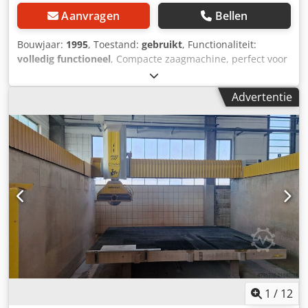
Aanvragen
Bellen
Bouwjaar:
1995
, Toestand:
gebruikt
, Functionaliteit:
volledig functioneel
, Compacte zaagmachine, perfect voor
het zagen van steen, marmer en graniet. Machine is
volledig functioneel. Eigenschappen: Hydraulische tafel,
Advertentie
zeer praktisch in gebruik elektrische kopverplaatsing
Schijf: Ø 600 mm Dkedpfjx A Dc Sex Aqijr Z-slag: 500 mm
1
/
12