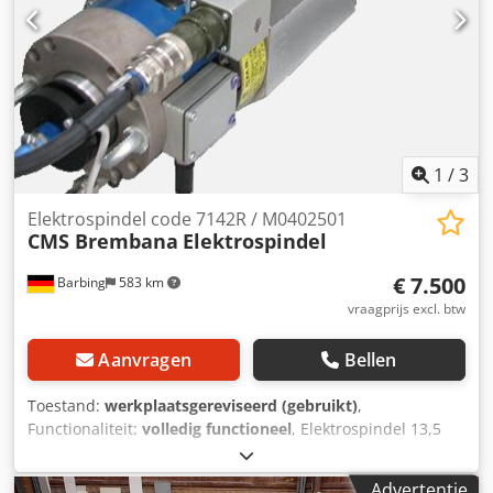
aarzel dan niet om contact met ons op te nemen!
1
/
3
Elektrospindel code 7142R / M0402501
CMS Brembana
Elektrospindel
€ 7.500
Barbing
583 km
vraagprijs excl. btw
Aanvragen
Bellen
Toestand:
werkplaatsgereviseerd (gebruikt)
,
Functionaliteit:
volledig functioneel
, Elektrospindel 13,5
kW van het merk CMS Fabrikantcodes M0402501 en 7142R
Dksdjyviucjpfx Aqior
Advertentie