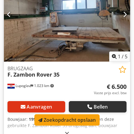
met het karakteristieke driehoeksysteem maakt het zagen
van marmer- en granietblokken voor de productie van
platen in verschillende diktes mogelijk. Prijs vanaf €
500.000.
1
/
5
BRUGZAAG
F. Zambon
Rover 35
€ 6.500
Lupoglav
1.023 km
Vaste prijs excl. btw
Aanvragen
Bellen
Bouwjaar:
1994
, Toestand:
gebruikt
, Wij bieden deze
Zoekopdracht opslaan
gebruikte F. Zambon Rover 35 brugzaag aan, bouwjaar
1994. Fabrikant: F. Zambon Model: Rover 35 Bouwjaar: