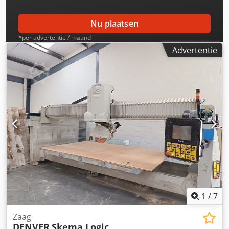
Nu plaatsen
*per advertentie / maand
Advertentie
1
/
7
Zaag
DENVER
Skema Logic