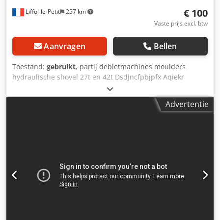
€ 100
Liffol-le-Petit
257 km
Vaste prijs excl. btw
Aanvragen
Bellen
Toestand:
gebruikt
, partij debietmachines moulders
hydraulische shovel 27t en 42t Dsdjncfpbjpfx Aqiekr
polijstmachine capaciteit 600mm tot 2000mm verticale en
horizontale slitter blokmaat 2000 x 1800 3 punts shovel etc
Advertentie
ca 300 ton te bespreken laden op vrachtwagen
gedeeltelijke foto's beschikbaar onderhandeling ter
plaatse altijd in het Frans, Engels op afspraak of per e-mail
vertaler