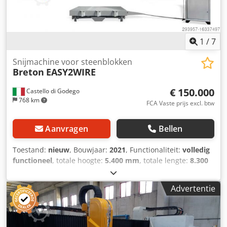
1
/
7
Snijmachine voor steenblokken
Breton
EASY2WIRE
€ 150.000
Castello di Godego
768 km
FCA Vaste prijs excl. btw
Aanvragen
Bellen
Toestand:
nieuw
, Bouwjaar:
2021
, Functionaliteit:
volledig
functioneel
, totale hoogte:
5.400 mm
, totale lengte:
8.300
mm
, totale breedte:
2.300 mm
, garantieduur:
12
maanden
, ingangsspanning:
380 V
, ingangsfrequentie:
50
Advertentie
Hz
, Machine voor het vlakken van blokken en het snijden
van platen en dikke platen, met een zware, booggelaste
stalen constructie die thermisch is behandeld om de
vereiste stijfheid van het systeem en een hoge snijprecisie