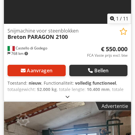
1
/
11
Snijmachine voor steenblokken
Breton
PARAGON 2100
€ 550.000
Castello di Godego
768 km
FCA Vaste prijs excl. btw
Aanvragen
Bellen
Toestand:
nieuw
, Functionaliteit:
volledig functioneel
,
totaalgewicht:
52.000 kg
, totale lengte:
10.400 mm
, totale
breedte:
6.800 mm
, werkstuklengte (max.):
3.700 mm
,
werkstukhoogte (max.):
2.200 mm
, Breton Paragon is de
Advertentie
multidiamantdraadafkortmachine voor het zagen van
marmer- of granietblokken en het snijden van platen met
geringe dikte. Multidiamantdraadzaagmachine voor het
snijden van platen met een dikte van 20 of 30 mm. Djdpfx
Ajxdh Rcoqiokr De structurele robuustheid in combinatie