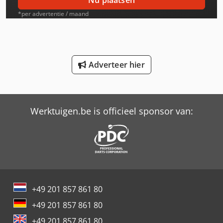
Nu plaatsen
International 833
*per advertentie / maand
International 834
International 966
Adverteer hier
Schaffer 2345 T
Schaffer 2345 T Slt
Werktuigen.be is officieel sponsor van:
Schaffer 4560 T
Schaffer 4580 T
Schaffer 5680 T
Schaffer 9380 T
+49 201 857 861 80
Schaffer 9660 T
+49 201 857 861 80
Trailer And Tools
+49 201 857 861 80