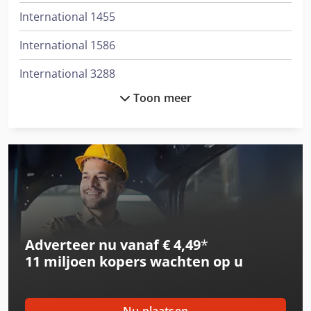
International 1455
International 1586
International 3288
Toon meer
International 3688
International 433
International 453
International 533
International 553
Adverteer nu vanaf € 4,49
*
International 554
11 miljoen kopers
wachten op u
International 654
International 824