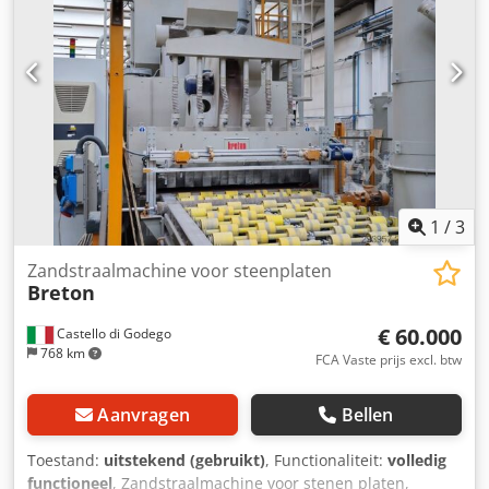
1
/
3
Zandstraalmachine voor steenplaten
Breton
€ 60.000
Castello di Godego
768 km
FCA Vaste prijs excl. btw
Aanvragen
Bellen
Toestand:
uitstekend (gebruikt)
, Functionaliteit:
volledig
functioneel
, Zandstraalmachine voor stenen platen,