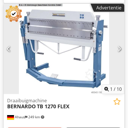
handbediend Machinegewicht: ca. 0,18 t Benodigde
Advertentie
ruimte: ca. 1,4 x 0,8 x 1,3 m Djdpfx Ajy Aa Iaefgekr
Segmentbuigmachine Segmentbreedten: 2x50 mm, 1x70
mm, 2x75 mm, 2x100 mm, 4x150 mm, 1x170 mm.
1
/
10
Draaibuigmachine
BERNARDO
TB 1270 FLEX
Ahaus
249 km