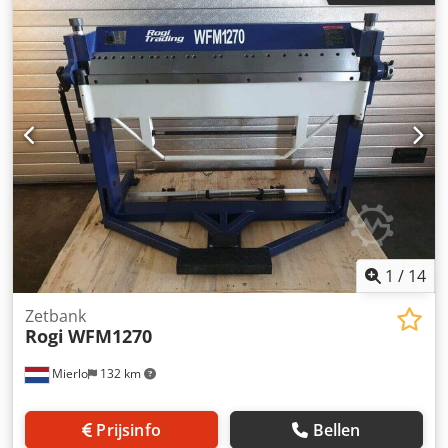
Maten: 1850/600/H1240 mm -gewicht: 380 kg Dkjdpfx Aody
Rhdofgor
1
/
14
Zetbank
Rogi
WFM1270
Mierlo
132 km
Prijsinfo
Bellen