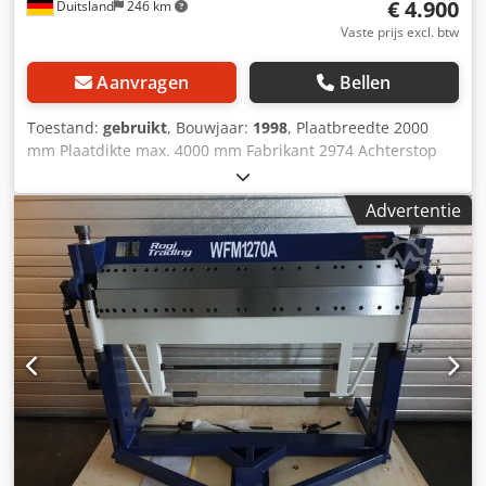
€ 4.900
Duitsland
246 km
Vaste prijs excl. btw
Aanvragen
Bellen
Toestand:
gebruikt
, Bouwjaar:
1998
, Plaatbreedte 2000
mm Plaatdikte max. 4000 mm Fabrikant 2974 Achterstop
aanwezig Voetpedaal aanwezig Dodpfxsztf Abo Afgokr
Instelbaar in graden Gewicht van de machine ca. 3,93 ton
Advertentie