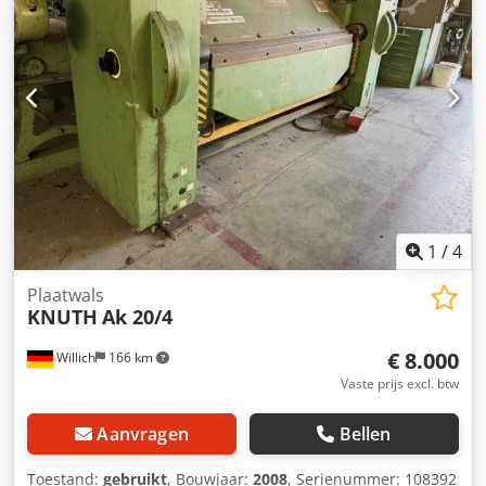
1
/
4
Plaatwals
KNUTH
Ak 20/4
€ 8.000
Willich
166 km
Vaste prijs excl. btw
Aanvragen
Bellen
Toestand:
gebruikt
, Bouwjaar:
2008
, Serienummer: 108392