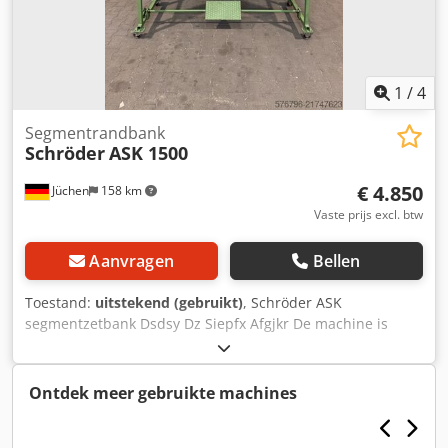
op aanvraag.
1
/
4
Segmentrandbank
Schröder
ASK 1500
€ 4.850
Jüchen
158 km
Vaste prijs excl. btw
Aanvragen
Bellen
Toestand:
uitstekend (gebruikt)
, Schröder ASK
segmentzetbank Dsdsy Dz Siepfx Afgjkr De machine is
uitgerust met: ✅ een voetpedaal voor bediening door één
persoon ✅ segmenten in de boven-/onder- en zetbalk ✅
segmenthoogte van de bovenbalk: 11 cm ✅ zetcapaciteit: 1
Ontdek meer gebruikte machines
mm staalplaat Staat: • met nieuwe dempers in de boven-
en zetbalk • in zeer goede technische staat • in zeer goede