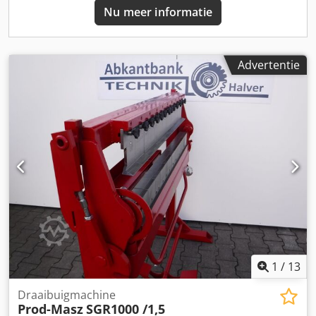
19% BTW. Certificaat CE Garantie: 12 maanden. Zelf
Nu meer informatie
ophalen is mogelijk Verzending binnen Duitsland 180€
Advertentie
1
/
13
Draaibuigmachine
Prod-Masz
SGR1000 /1,5