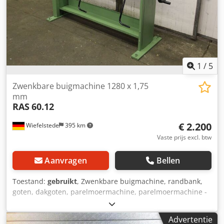
1
/
5
Zwenkbare buigmachine 1280 x 1,75
mm
RAS
60.12
€ 2.200
Wiefelstede
395 km
Vaste prijs excl. btw
Aanvragen
Bellen
Toestand:
gebruikt
, Zwenkbare buigmachine, randbank,
goten, dakgoten, parelmoermachine, parelmoermachine -
Max. Werkbreedte: 1280 mm -Max. Plaatdikte: 1,75 mm -
Openingsbreedte: 180 mm -Klemming via:
Advertentie
schroefdraadspindel -Buighoek instelbaar via: stop -