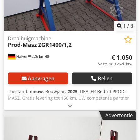
Machinekoppeling: ?machinenummer=1008-9355182
1
/
8
Draaibuigmachine
Prod-Masz
ZGR1400/1,2
€ 1.050
Halver
226 km
Vaste prijs excl. btw
Aanvragen
Bellen
Toestand:
nieuw
, Bouwjaar:
2025
, DEALER Bedrijf PROD-
MASZ. Gratis levering tot 150 km. UW competente partner
als het om Klapbanken gaat Buigbank ZGR1400/1.2 van
Prod - Masz om ter plaatse uit te proberen en direct mee
Advertentie
te nemen. Technische instructies krijgt u ter plaatse.
Technische gegevens: -Werkbreedte 1400mm -Plaatdikte
tot 1,2 mm - Non-ferro metalen 30% meer plaatdikte -
Buighoek tot 145° -Buigbalk: 15 mm Djdpfxoqy I Epe Afgskr