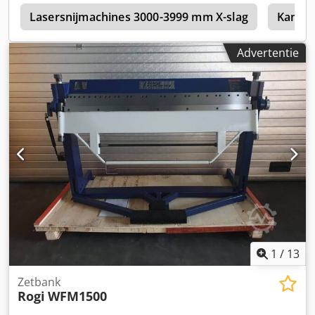
optische staat • Direct beschikbaar, geen levertijd •
i
Gewicht: ca. 500 kg Bezichting & proefrun mogelijk na
Lasersnijmachines 3000-3999 mm X-slag
Kantpe
afspraak.
Advertentie
1
/
13
Zetbank
Rogi
WFM1500