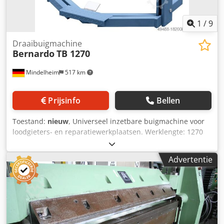
1
/
9
Draaibuigmachine
Bernardo
TB 1270
Mindelheim
517 km
Prijsinfo
Bellen
Toestand:
nieuw
, Universeel inzetbare buigmachine voor
loodgieters- en reparatiewerkplaatsen. Werklengte: 1270
mm Max. plaatdikte (400 N/mm²): 2,0 mm Max.
openingsbreedte: 45 mm Buighoek: 0 - 135° Breedte: 1620
Advertentie
mm Diepte*: 1115 mm Hoogte: 1150 mm Gewicht ca.: 340
kg * met achteraanslag Functies: - Universeel inzetbare
buigmachine voor loodgieters- en reparatiewerkplaatsen -
Robuuste constructie in een modern design - Eenvoudige
aanpassing van de bovenbalk met een voetpedaal, handen
vrij voor het werkstuk - Handmatige buigmachine voor