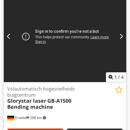
manueel mm Slagverstelling: Buigbalk: 40 mm Buighoek
max.: 93 (L-/Z-buigen) en 180° vouwen ° Achteraanslag:
nee - nee Totaal benodigd vermogen: 4,5 kW
Machinegewicht ca.: 1,8 ton Machineafmetingen ca. LxBxH:
2,6 x 1,1 x 1,7 m Hydraulische afmetingen: 1400 x 700 x
1480 mm Buigcapaciteit 2,5 mm bij ca. 400 N/mm² kracht
Hydraulisch systeem OILTECH met ca. 200 liter *
1
/
4
Volautomatisch hogesnelheids
buigcentrum
Glorystar laser
GB-A1500
Bending machine
Erwitte
298 km