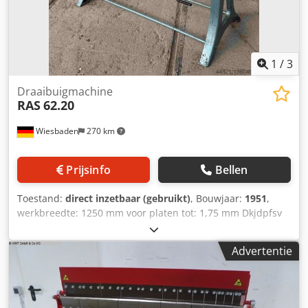
en box voor gereedschap Machine op vergrendelbare
wielen Gebruiksaanwijzing in het Duits of Engels
1
/
3
Draaibuigmachine
RAS
62.20
Wiesbaden
270 km
Prijsinfo
Bellen
Toestand:
direct inzetbaar (gebruikt)
, Bouwjaar:
1951
,
werkbreedte: 1250 mm voor platen tot: 1,75 mm Dkjdpfsv
D E R Dex Afgjr Openingsbreedte van de bovenbalk: 70 mm
Verstelbaarheid van de buigbalk: 50 mm Ruimtevereiste:
Advertentie
1880 x 740 x 1140 mm