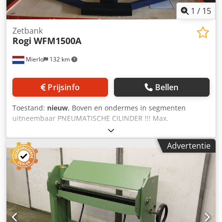
1
/
15
Zetbank
Rogi
WFM1500A
Mierlo
132 km
Prijsinfo
Bellen
Toestand:
nieuw
, Boven en ondermes in segmenten
uitneembaar PNEUMATISCHE CILINDER !!! Max.
zetcapaciteit over de gehele werklengte ----- 1.5 mm Max.
werklengte ----- 1500 mm Dsdpfjga T A Sjx Afgekr Max.
Advertentie
openingsbreedte ----- 43 mm Breedte van de vingers -----
25 | 30 | 35 | 40 | 45 | 50 | 75 | 100 | 150 | 200 | 2x 250
| 275 mm Max. zethoek ----- 0 - 135 Gewicht ----- 450 KG
Breedte ----- 1820 mm Diepte ----- 850 mm Hoogte -----
1175 mm