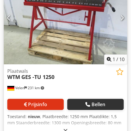
1
/
10
Plaatwals
WTM
GES -TU 1250
Velen
231 km
Prijsinfo
Bellen
Toestand:
nieuw
, Plaatbreedte: 1250 mm Plaatdikte: 1,5
mm Staanderbreedte: 1300 mm Openingsbreedte: 80 mm
Max. buighoek: 155° Totale vermogensbehoefte: