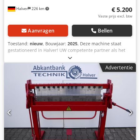
€ 5.200
Halver
226 km
Vaste prijs excl. btw
Aanvragen
Bellen
Toestand:
nieuw
, Bouwjaar:
2025
, Deze machine staat
gestationeerd in Halver! UW competente partner als het
om Klapbanken gaat Wij zijn uw aanspreekpunt voor
hoogwaardige plaatbewerking. Als verkooppartner van de
Advertentie
Poolse fabrikant PROD-MASZ spelen wij al jaren in op de
behoeften van onze klanten ter plaatse en beschouwen wij
onszelf als een verlengde productietak. Indien nodig
kunnen passende machines worden gedemonstreerd,
samen met deskundig advies en professionele instructie.
Wij adviseren u individueel - volgens uw wensen en kijken
uit naar uw aanvraag. Dkedpfx Afev Nwybsger Het SGR-
1000-model wordt gekenmerkt door verwijderde bovenste
en onderste segmenten. Bovendien is de buigbalk in
segmenten verdeeld. Ook is de voethendel geïnstalleerd
om de bovenste buigbalk te openen. - Segmenten van een