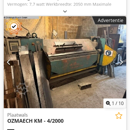
Vermogen: 7,7 watt Werkbreedte: 2050 mm Maximale
snijdikte: 4 mm Dkodpfxoztfv Ij Afgsr Machinegewicht: ca. 4
ton
Advertentie
1
/
10
Plaatwals
OZMAECH
KM - 4/2000