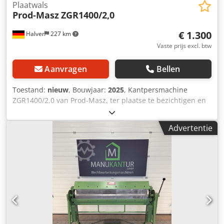
Plaatwals
Prod-Masz
ZGR1400/2,0
€ 1.300
Halver
227 km
Vaste prijs excl. btw
Aanvragen
Bellen
Toestand:
nieuw
, Bouwjaar:
2025
, Kantpersmachine
ZGR1400/2,0 van Prod-Masz, ter plaatse te bezichtigen en
direct mee te nemen. Gratis levering tot 150 km. U
ontvangt ter plaatse een professionele uitleg over het
Advertentie
gebruik. -Werkbreedte 1400 mm -Plaatdikte tot 2,0 mm
(non-ferrometalen) -Buighoek tot 145° -Doorloop: 80 mm -
Gradenverdeling Dsdpfx Afjzmmicjgjkr -Aanslag voor
vooraf ingestelde buighoeken -Opbergruimte voor platen -
Vooraanslag voor diepte -Gewicht ca. 175 kg -CE-certificaat
-12 maanden garantie Accessoires – rollenschaar (tot 0,8
mm) 350 euro Verzending binnen Duitsland 180 euro Alle
prijzen zijn exclusief 19% BTW. Zelf afhalen Andere
afmetingen (1000, 1400, 2140, 2640, 3140, 3640, 4140 mm)