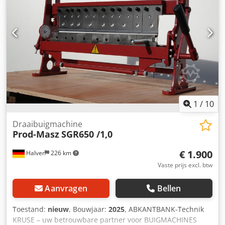
-Doorgang: 80 mm -graden schaal -Stop voor vooraf
ingestelde buighoeken -Plank voor dienbladen -
Diepteaanslag voorzijde -Gewicht ca. 125 kg Andere
afmetingen (1000,1440,2140,2640,3140,3640,4140mm) op
aanvraag Accessoires - rolschaar (tot 1,2 mm) 350EUR
Verzending binnen Duitsland 180EUR Alle prijzen zijn
exclusief 19% BTW. Zelf ophalen is mogelijk Certificaat CE
Garantie: 12 maanden. Zelf verzamelen
1
/
10
Draaibuigmachine
Prod-Masz
SGR650 /1,0
€ 1.900
Halver
226 km
Vaste prijs excl. btw
Aanvragen
Bellen
Toestand:
nieuw
, Bouwjaar:
2025
, ABKANTBANK-Technik
KRUSE – uw betrouwbare partner voor BUIGMACHINES