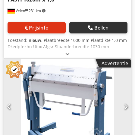
Velen
231 km
Prijsinfo
Bellen
Toestand:
nieuw
, Plaatbreedte 1000 mm Plaatdikte 1,0 mm
Dkedpfezhn Uiox Afgsr Staanderbreedte 1030 mm
Openingswijdte 80 mm Max. buighoek 135 ° Totaal
vermogensbehoefte Handbediend Machinegewicht ca.
Advertentie
0,15 ton Benodigde ruimte ca. 1,3 x 0,8 x 1,2 m