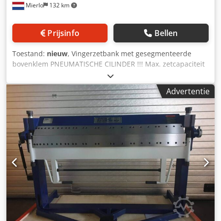
Mierlo
132 km
Prijsinfo
Bellen
Toestand:
nieuw
, Vingerzetbank met gesegmenteerde
bovenklem PNEUMATISCHE CILINDER !!! Max. zetcapaciteit
over de gehele werklengte ----- 1.5 mm Max. werklengte ----
- 1500 mm Dkodpfx Aega T Dlsfger Max. openingsbreedte -
Advertentie
---- 48 mm Breedte van de vingers ----- 25 | 30 | 35 | 40 |
45 | 50 | 75 | 100 | 150 | 200 | 2x 250 | 275 mm Max.
zethoek ----- 0 - 135 Gewicht ----- 430 KG Breedte ----- 1820
mm Diepte ----- 850 mm Hoogte ----- 1175 mm