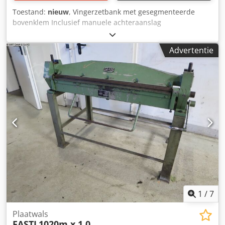
Toestand:
nieuw
, Vingerzetbank met gesegmenteerde
bovenklem Inclusief manuele achteraanslag
PNEUMATISCHE CILINDER !!! Max. zetcapaciteit over de
gehele werklengte ----- 2 mm Max. werklengte ----- 1270
Advertentie
mm Dsdpfoga T Dhsx Afgokr Max. openingsbreedte ----- 45
mm Breedte van de vingers ----- 25 | 30 | 35 | 40 | 45 | 50
| 75 | 100 | 150 | 200 | 250 | 275 mm Max. zethoek ----- 0
- 135 Gewicht ----- 360 KG Breedte ----- 1620 mm Diepte ----
- 850 mm Hoogte ----- 1175 mm
1
/
7
Plaatwals
FASTI
1020m x 1,0