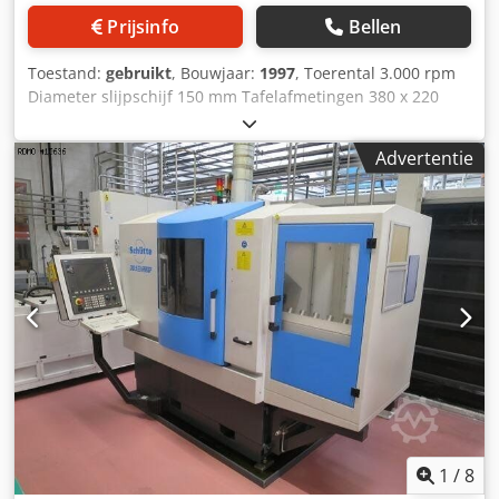
Prijsinfo
Bellen
Toestand:
gebruikt
, Bouwjaar:
1997
, Toerental 3.000 rpm
Diameter slijpschijf 150 mm Tafelafmetingen 380 x 220
mm T-gleuven 1x Dcjdpfeup H D Ejx Adlsk Aansluiting
3~220 / 380 V Totaal benodigd vermogen 0,37 kW
Advertentie
Machinegewicht ca. 150 kg Benodigde ruimte ca. 0,7 x 0,6 x
1,25 m Staalslijpmachine GREIF - DHL K-0
1
/
8