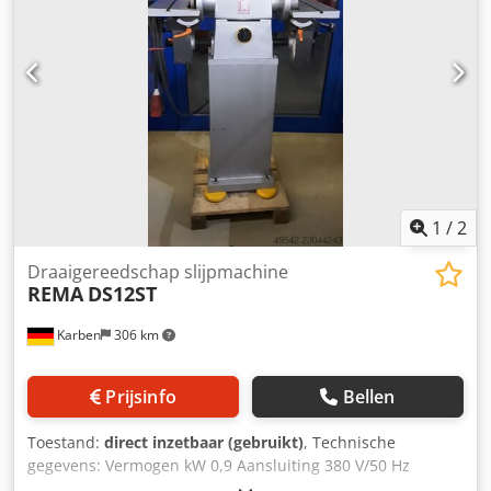
1
/
2
Draaigereedschap slijpmachine
REMA
DS12ST
Karben
306 km
Prijsinfo
Bellen
Toestand:
direct inzetbaar (gebruikt)
, Technische
gegevens: Vermogen kW 0,9 Aansluiting 380 V/50 Hz
Toerental 2.900 tpm Schijfafmetingen 175/60/51 Gewicht