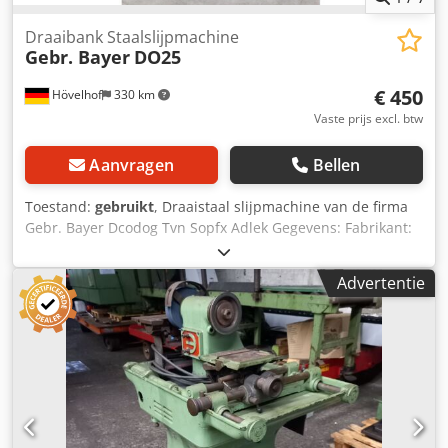
Draaibank Staalslijpmachine
Gebr. Bayer
DO25
€ 450
Hövelhof
330 km
Vaste prijs excl. btw
Aanvragen
Bellen
Toestand:
gebruikt
, Draaistaal slijpmachine van de firma
Gebr. Bayer Dcodog Tvn Sopfx Adlek Gegevens: Fabrikant:
Bayer Bros. Type: DO25 0,55 kW 0,75 PK 2800 omw/min
Advertentie