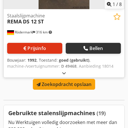
1
/
8
Staalslijpmachine
REMA
DS 12 ST
Rödermark
316 km
Prijsinfo
Bellen
Bouwjaar:
1992
, Toestand:
goed (gebruikt)
,
machine-/voertuignummer:
D 49468
, Aanbieding 18014
Technische gegevens: - Diameter slijpschijf ca. 125 mm - 2
wielsnelheden 1450 / 2200 rpm Dodok Rartopfx Adleck -
Zoekopdracht opslaan
rechtsom, - linksom draaiend - neigbare vaste steuntafel
ATF 340 x 150 mm - steuntafel neigbaar -5° tot +15 -
verlichting - aandrijving 400 V / 0,65 / 0,9 kW - Werkhoogte
1000 mm - Benodigde ruimte ca. B 850 x H 1150 x D 550
mm - Gewicht ca. 120 kg
Gebruikte stalenslijpmachines
(19)
Nu Werktuigen volledig doorzoeken met meer dan