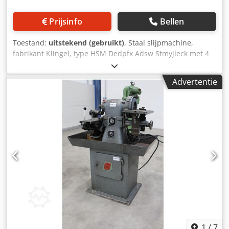
Prijsinfo
Bellen
Toestand:
uitstekend (gebruikt)
, Staal slijpmachine,
fabrikant Klingel, type HSM Dedpfx Adsw Stmyjleck met 4
stations 2 slijpschijven, diameter 200 mm 1 lepschijf,
diameter 100 mm 1 lepschijf, diameter 150 mm met
Advertentie
koelmiddelinrichting 380 Volt Benodigde ruimte: Lengte
1200 mm Breedte 1200 mm Hoogte 1500 mm met pallet
Gewicht 530 kg met pallet
1
/
7