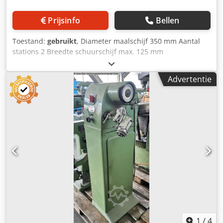
MASTER voor zelfkalibratie van assen en meettasters
Prijsinfo
Bellen
Toestand:
gebruikt
, Diameter maalschijf 350 mm Aantal
stations 2 Breedte schuurschijf max. 125 mm
Werkstuksteunvlak elk 470 x 260 mm Afmetingen LxBxH
1,32 x 0,78 x 1,3 m - Werkstukondersteuning zwenkbaar -
Advertentie
Werkstukondersteuning zwenkbaar Dsdpetqqmcsfx Adlock
1
/
4