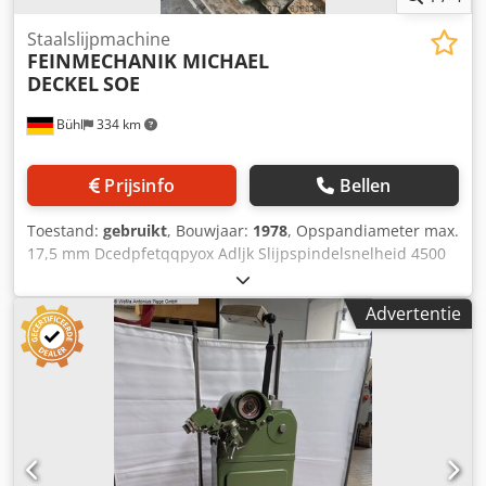
Staalslijpmachine
FEINMECHANIK MICHAEL
DECKEL
SOE
Bühl
334 km
Prijsinfo
Bellen
Toestand:
gebruikt
, Bouwjaar:
1978
, Opspandiameter max.
17,5 mm Dcedpfetqqpyox Adljk Slijpspindelsnelheid 4500
tpm Ondersnijhoek max. 45 ° Totaal benodigd vermogen
0,55 kW Machinegewicht ca. 120 kg Machineafmetingen L x
Advertentie
B x H 0,54 x 0,47 x 1,31 m = Graver slijpmachine