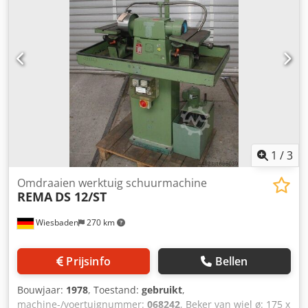
1
/
3
Omdraaien werktuig schuurmachine
REMA
DS 12/ST
Wiesbaden
270 km
Prijsinfo
Bellen
Bouwjaar:
1978
, Toestand:
gebruikt
,
machine-/voertuignummer:
068242
, Beker van wiel ø: 175 x