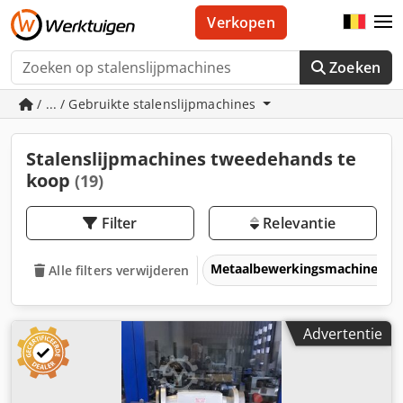
Verkopen
Zoeken
/ ... / Gebruikte stalenslijpmachines
Stalenslijpmachines tweedehands te
koop
(19)
Filter
Relevantie
Metaalbewerkingsmachines &
Alle filters verwijderen
Advertentie