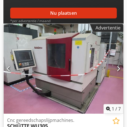
1750 [mm] - Machinehoogte: 1960 [mm] - Machinegewicht:
2800 [kg] TOEBEHOREN - Besturing: SIEMENS SINUMERIK
Nu plaatsen
840D - Automatisch laad- en lossysteem met 50 posities
*per advertentie / maand
Advertentie
1
/
7
Cnc gereedschapslijpmachines.
SCHÜTTE
WU305