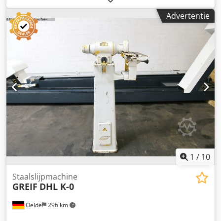
117 kg Dedeza Dwxjpfx Adljck Uitrusting: - 2 ATS tafels
Advertentie
(veerpendeltafel) - 2 diamant-komschijven 175x60x51 mm -
Uitvoering met standaard
1
/
10
Staalslijpmachine
GREIF
DHL K-0
Oelde
296 km