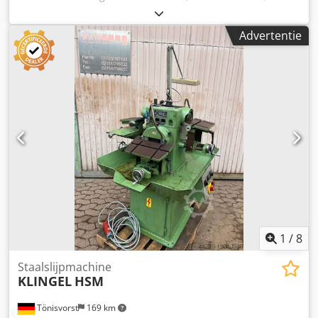
60 x 51 / 125 x 40 x 51 mm 2 wiel snelheid: 1450/2900 RPM
Tabel grootte: AT-F 205 x 345 mm Ruimte eisen: 1070 x 650
Advertentie
x 1180 mm Djdpfxsbx Elie Adljck Aandrijfmotor: 500 V (bij
380 V 1/3 stroomuitval), dienovereenkomstig 0,6 kW
1
/
8
Staalslijpmachine
KLINGEL
HSM
Tönisvorst
169 km