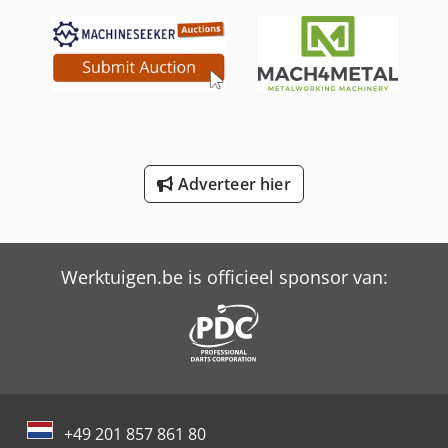
Tabe Agb-275
Tabe Agb-375
Toplift-Staja Ts 1857
Toplift-Staja Ts 2667
Trailer And Tools
Adverteer hier
Versalift Hoogwerker Op Vrachtauto
Versalift Vtl-140-F
Werktuigen.be is officieel sponsor van:
+49 201 857 861 80