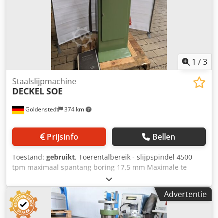
1
/
3
Staalslijpmachine
DECKEL
SOE
Goldenstedt
374 km
Prijsinfo
Bellen
Toestand:
gebruikt
, Toerentalbereik - slijpspindel 4500
tpm maximaal spantang boring 17,5 mm Maximale te
slijpen straal: 10 mm grote laterale verplaatsing van de
freeshouder 10 grote longitudinale verplaatsing van de
Advertentie
freeshouder 40 grote instelbare ontlastingsslijphoek 45
graden Gewicht van de machine ca. 125 kg