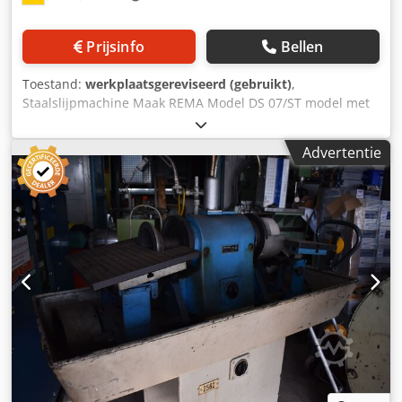
Prijsinfo
Bellen
Toestand:
werkplaatsgereviseerd (gebruikt)
,
Staalslijpmachine Maak REMA Model DS 07/ST model met
poolomschakelbare motor 0,22/0,37 kW 1450/2900 tpm Jaar
van fabricage onbekend Ma. nr. 022857 Uitrusting: -
Advertentie
Omkeerschakelaar rechts/links draaiend - Standontwerp
met chiplade - Natte maalinrichting - 2 st. steuntafel ATS
(links) kantelbaar van -5° tot +15 en met veerwippen
Dcodpfshvu Tmox Adljk - 2 stuks hoekaanslagen -
Verstelbare steuntafel ATK (rechts) voor het slijpen van
spaangroeven - Stalen houder voor steuntafel ATK 360°
draaibaar, zwenkbaar, met hoogteverstelling en gekartelde
schroef voor het instellen van de spaandiepte - Vergrote
beschermende motorkap (links) met siliciumcarbide
schoepenrad Ø 175 mm met montageflens -
Beschermende motorkap (rechts) voor slijpschijven Ø 125
mm met montageflens - Gebruiksaanwijzing gebruikt zoals
gezien, zonder garantie