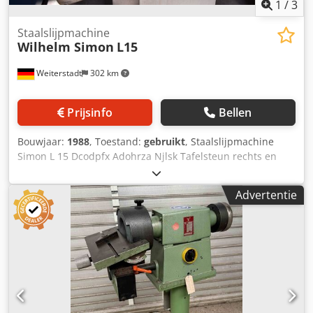
1
/
3
Staalslijpmachine
Wilhelm Simon
L15
Weiterstadt
302 km
Prijsinfo
Bellen
Bouwjaar:
1988
, Toestand:
gebruikt
, Staalslijpmachine
Simon L 15 Dcodpfx Adohrza Njlsk Tafelsteun rechts en
links verstelbaar Diamant slijpschijf
Advertentie