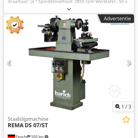
draaibaar: ja ° Spindelsnelheid: 2850 rpm Werktafel:: 50 x
134 x 44 mm Tafel beweging: X= 265 mm Tafel beweging:
Y= 165 mm Afmetingen schuurschijf: Boring Ø 20 mm
Advertentie
Spanning: 380 V / Hz Machinegewicht ca.: 113 kg Machine
afmetingen ca. LxBxH: 0,63 x 0,56 x 0,64 m Dit is een
tafelmachine. Slijpmachine voor spiraalboren snijhoek 30°
/ 40° Boring van de slijpschijf Ø 20mm Afstelbereik Z =
230mm handmatig Dcedpfeu Ng N Aex Adlek Kop 360°
zwenkbaar via radiale schaalverdeling Tafel met
opspansteun LxB: 270 x 100mm voor vrijloophoek 40° en
90°, 3x opspaninrichtingen, prisma 14mm, evenals
testinrichting met prisma 12mm en loep 90mm verstelbaar
Kolom 360° draaibaar Bescherming tegen slijpen 2x 220V
stopcontacten in gebruik *
1
/
3
Staalslijpmachine
REMA
DS 07/ST
Feucht
500 km