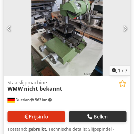
Gebruiksaanwijzing beschikbaar inclusief spantangset,
slijpschijfflenssleutel en de volgende speciale accessoires:
- Fijne korund beker slijpschijf - 3 diamant slijpschijven,
diverse uitvoeringen - 1 extra slijpschijfhouder met
diamant slijpschijf - Diamant slijpen - Slijpstofkap
Dsdpowlvrgefx Adlsck
1
/
7
Staalslijpmachine
WMW
nicht bekannt
Duitsland
563 km
Prijsinfo
Bellen
Toestand:
gebruikt
, Technische details: Slijpspindel -