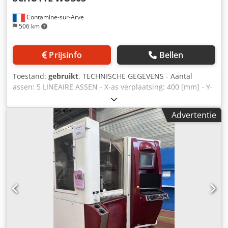
Contamine-sur-Arve
506 km
Prijsinfo
Bellen
Toestand:
gebruikt
, TECHNISCHE GEGEVENS - Aantal
assen: 5 LINEAIRE ASSEN - X-as verplaatsing: 400 [mm] - Y-
as verplaatsing: 250 [mm] - Z-as verplaatsing: 250 [mm] -
Snelverplaatsing: 24 [m/min] - Resolutie: 0,0001 [graden]
Advertentie
SLIJPSCHIJFHOUDER SPINDELCONSOOL VERTICAAL - C-as:
225 [graden] - Hoekresolutie: 0,0002 [graden] -
Spindelsnelheid: 12.000 [omw/min] - Gereedschaptype:
HSK-50E Dodpfx Ajwwa Ddedljck - Spindelvermogen: 15
[kW] WERKSTUKHOUDER SPINDELCONSOOL -
Toerentalbereik (draaias): [omw/min] - Toerentalbereik
(universele draaias): [omw/min] - Hoekresolutie: 0,0001
[graden] ELEKTRISCHE VOEDING - Voedingsspanning: 400
[V] GEWICHT EN AFMETINGEN - Benodigde ruimte: 2.050 x
2.100 [mm] - Machinehoogte: 1.960 [mm] -
Machinegewicht: 2.800 [kg] TOEBEHOREN - Besturing: