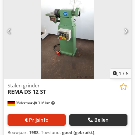
1
/
6
Stalen grinder
REMA
DS 12 ST
Rödermark
316 km
Prijsinfo
Bellen
Bouwjaar:
1988
, Toestand:
goed (gebruikt)
,