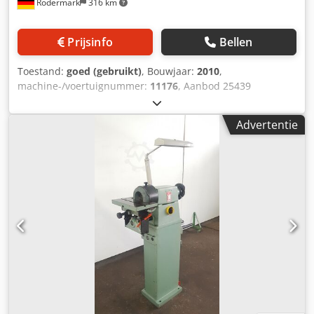
Rödermark
316 km
Prijsinfo
Bellen
Toestand:
goed (gebruikt)
, Bouwjaar:
2010
,
machine-/voertuignummer:
11176
, Aanbod 25439
Dcodjyapx Ujpfx Adlek Technische gegevens: -
Schuurmiddeldiameter: 150 mm - Zwenkkop – slijpeenheid
Advertentie
draaibaar en zwenkbaar aan de zwenkarm - Stoflade -
Schijfsnelheid traploos regelbaar - Tafelafmetingen: 1400 x
980 mm - Tafelhoogte ca. 870 mm - Aandrijving: 400 V /
0,75 kW - Pneumatische aansluiting: 6 bar - Benodigde
ruimte ca.: B 1700 x H 1700 x D 1300 mm - Gewicht ca. 400
kg