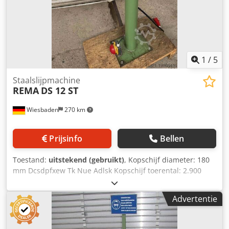
1
/
5
Staalslijpmachine
REMA
DS 12 ST
Wiesbaden
270 km
Prijsinfo
Bellen
Toestand:
uitstekend (gebruikt)
, Kopschijf diameter: 180
mm Dcsdpfxew Tk Nue Adlsk Kopschijf toerental: 2.900
tpm Elektrische aansluiting: 380 V, 2.900 tpm, 0,9 kW
Zwenktafel afmetingen: 200 x 350 mm Zwenktafel
Advertentie
kantelbaar Zwenktafel draaibaar +/- 20° Benodigde ruimte:
750 x 350 x 1.270 mm