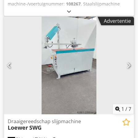
machine-/voertuignummer:
108267
, Staalslijpmachine
aanbiedingsnummer: 20064 Merk: REMA Type: DS 12 ST
Machinenummer: 108267 Bouwjaar: 1988 Technische
Advertentie
gegevens: - slijpschijf diameter ca. 125 mm - 2
schijfsnelheden 1450 / 2200 rpm - Rechts, - Linker rotatie -
schuine vaste steuntafel ATF 340 x 150 mm - Steuntafel -5°
tot +15° kantelbaar - Verlichting - Aandrijving 400 V / 0,65 /
0,9 kW - Werkhoogte 1000 mm Dcsdjfhy Shopfx Adlek -
Benodigde ruimte ca. 850 x H 1150 x D 550 mm - Gewicht
ca. 120 kg
1
/
7
Draaigereedschap slijpmachine
Loewer
SWG