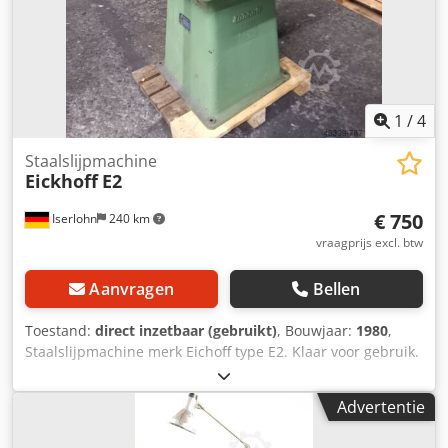
1
/
4
Staalslijpmachine
Eickhoff
E2
€ 750
Iserlohn
240 km
vraagprijs excl. btw
Aanvragen
Bellen
Toestand:
direct inzetbaar (gebruikt)
, Bouwjaar:
1980
,
Staalslijpmachine merk Eichoff type E2. Klaar voor gebruik.
Djdpfx Adsiuh Rholsck
Advertentie