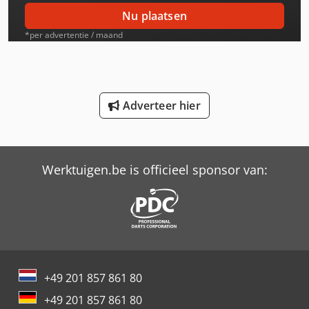
International 644
Nu plaatsen
International 654
*per advertentie / maand
International 745 S
International 834
Adverteer hier
International 844 S
Job-Mann 200-35
Werktuigen.be is officieel sponsor van:
Max Holland
Oil & Steel
Schaffer 2345 T
Schaffer 6390 T
+49 201 857 861 80
Schaffer 9380 T
+49 201 857 861 80