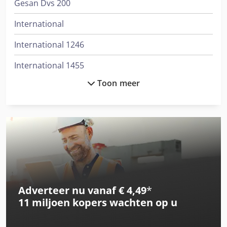
Gesan Dvs 200
International
International 1246
International 1455
Toon meer
International 3288
International 3688
International 433
International 453
International 533
Adverteer nu vanaf € 4,49
*
International 553
11 miljoen kopers
wachten op u
International 554