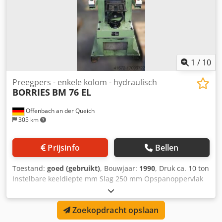
1
/
10
Preegpers - enkele kolom - hydraulisch
BORRIES
BM 76 EL
Offenbach an der Queich
305 km
Prijsinfo
Bellen
Toestand:
goed (gebruikt)
, Bouwjaar:
1990
, Druk ca. 10 ton
Instelbare keeldiepte mm Slag 250 mm Opspanoppervlak
tafel 220 x 220 mm mm Materiaaldiameter max. ca. Ø 267
mm Totaal benodigd vermogen 1,5 kW Machinegewicht ca.
Zoekopdracht opslaan
430 kg Benodigde ruimte ca. 899 x 772 x 1520 m Rol
embossing machine Toepassingen BORRIES