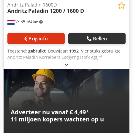
Andritz Paladin 1600D
Andritz
Paladin 1200 / 1600 D
Velp
164 km
Prijsinfo
Bellen
Toestand:
gebruikt
, Bouwjaar:
1992
, Vier stuks gebruikte
Andritz Paladin Korrelpers Csdjyrng Ispfx Agtjrf
Adverteer nu vanaf € 4,49
*
11 miljoen kopers
wachten op u