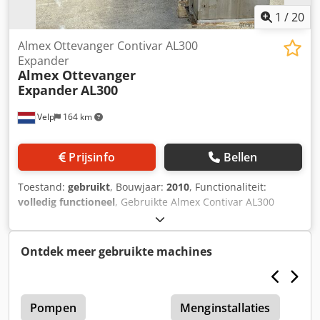
1
/
20
Almex Ottevanger Contivar AL300
Expander
Almex Ottevanger
Expander
AL300
Velp
164 km
Prijsinfo
Bellen
Toestand:
gebruikt
, Bouwjaar:
2010
, Functionaliteit:
volledig functioneel
, Gebruikte Almex Contivar AL300
Expander - Incl. 160kW Aandrijfmotor Cedpfey Swfuox
Agterf - Incl. hydrauliekunit & breker - Incl. verschillende
reserveonderdelen
Ontdek meer gebruikte machines
Pompen
Menginstallaties