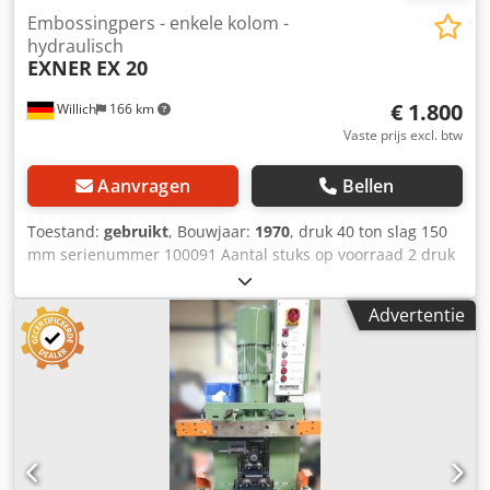
Embossingpers - enkele kolom -
hydraulisch
EXNER
EX 20
€ 1.800
Willich
166 km
Vaste prijs excl. btw
Aanvragen
Bellen
Toestand:
gebruikt
, Bouwjaar:
1970
, druk 40 ton slag 150
mm serienummer 100091 Aantal stuks op voorraad 2 druk
en slag instelbaar druk 25 ton Codpsvxltbsfx Agtorf
gewicht 1,5 t per stuk Veiligheidslichtschermen ja op beide
Advertentie