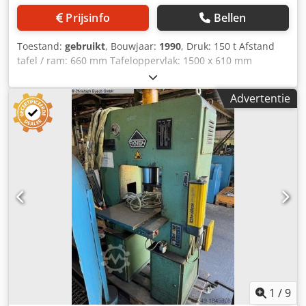
Prijsinfo
Bellen
Toestand:
gebruikt
, Bouwjaar:
1990
, Druk: 150 t Afstand
tafel / ram: 660 mm Tafeloppervlak: 1500 x 610 mm
Stempeldiameter: 150 mm Afmetingen (L x B x H): 1,7 x 1,5
x 2,3 m Stabiele C-frame pers / richtpers Crjdpfx Asy Erv
Advertentie
Isgtef - Opening in de tafel Ø 120 mm
1
/
9