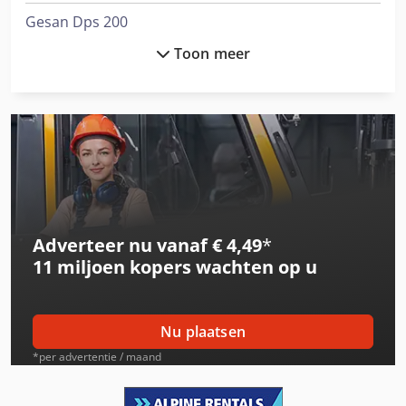
Gesan Dps 200
Toon meer
Gesan Dps 27
Gesan Dps 45
Gesan Dvs 130
Gesan Dvs 140
Gesan Dvs 200
Adverteer nu vanaf € 4,49
*
International
11 miljoen kopers
wachten op u
International 1455
International 353
Nu plaatsen
International 3688
*per advertentie / maand
International 433