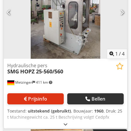
1
/
4
Hydraulische pers
SMG
HOPZ 25-560/560
Metzingen
411 km
Prijsinfo
Bellen
Toestand:
uitstekend (gebruikt)
, Bouwjaar:
1960
, Druk: 25
t Machinegewicht ca. 25 t Beschrijving volgt! Cedpfx
Aoyrtwfogterf