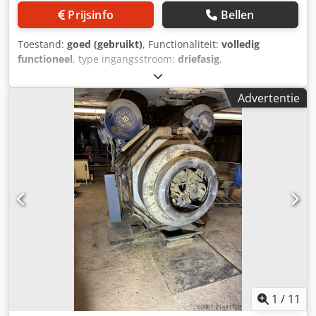
Prijsinfo
Bellen
Toestand:
goed (gebruikt)
, Functionaliteit:
volledig
functioneel
, type ingangsstroom:
driefasig
,
ingangsspanning:
400 V
, Brikettenpers, merk COMATFER,
type DIN 140 N, capaciteit 140 kg/uur, briketten met een
Advertentie
diameter van 70 mm. Crjdpfx Agjzp Rawstsf
1
/
11