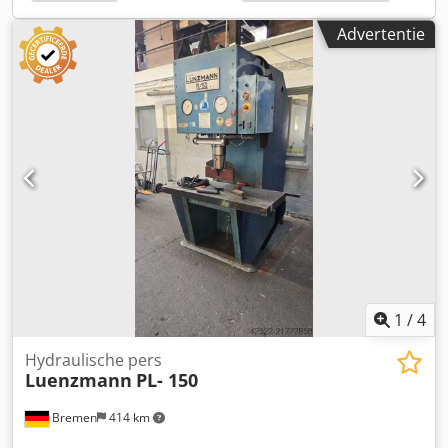
Advertentie
1
/
4
Hydraulische pers
Luenzmann
PL- 150
Bremen
414 km