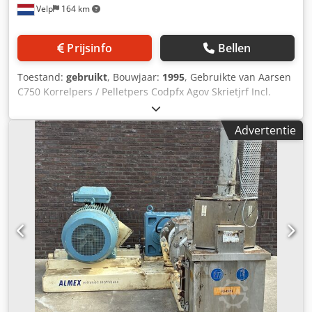
Velp
164 km
Prijsinfo
Bellen
Toestand:
gebruikt
, Bouwjaar:
1995
, Gebruikte van Aarsen
C750 Korrelpers / Pelletpers Codpfx Agov Skrietjrf Incl.
toevoervijzel, Mixer, 160kW IE3 WEG Motor andere motor in
overleg Automatische rolverstelling Binnenwerk
Advertentie
gereviseerd 2-3 jaar geleden Incl. rollen & onderframe Incl.
gereedschap t.b.v. rollen en matrijswissel