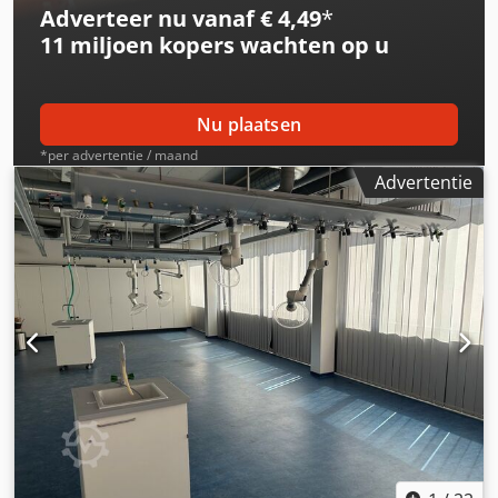
Adverteer nu vanaf € 4,49
*
op via telefoon of e-mail om de mogelijkheden te
11 miljoen kopers
wachten op u
bespreken.
Nu plaatsen
*per advertentie / maand
Advertentie