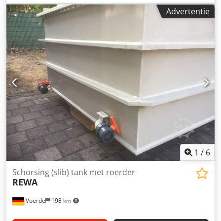
3.000 liter Materiaal: 304 L roestvrij staal
Advertentie
Bedrijfstemperatuur: 20 tot 60°C Roering: 2 driebladige
roerwerken, 100 tpm Motorvermogen: 10 kW ATEX-klasse:
Ex zone II T3 ext Dubbelwandig (mantel): 837 l Druk: 1,5
bar Verwarming: 2 x 4,5 kW dompelverwarmers PT100
temperatuursensor: in de tank PT100 temperatuursensor:
in de mantel Leeg gewicht: 2.000 kg Afmetingen: Ø 1563 x
4831 mm Centrale afvoer DN63 Motor gecontroleerd en
getest vóór verkoop. Technische tekening op aanvraag
beschikbaar.
1
/
6
Schorsing (slib) tank met roerder
REWA
Voerde
198 km