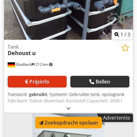
1
/
3
Tank
Dehoust
u
Gladbeck
212 km
Prijsinfo
Bellen
Toestand:
gebruikt
, Systeem: Gebruikte tank, opslagtank
Fabrikant: Dalton Materiaal: Kunststof Capaciteit: 2000 l
Afmetingen: Lxbxh 2.00 x 0.70 x 1.40m Andere: werkdruk,
niet geschikt voor stookolie Tanks: Er zijn twee identieke
Advertentie
tanks beschikbaar. Dcedpfx Alob Dwrbsbjk
Zoekopdracht opslaan