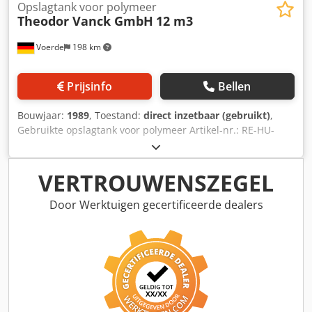
Opslagtank voor polymeer
Theodor Vanck GmbH
12 m3
Voerde
198 km
Prijsinfo
Bellen
Bouwjaar:
1989
, Toestand:
direct inzetbaar (gebruikt)
,
Gebruikte opslagtank voor polymeer Artikel-nr.: RE-HU-
2019-0602-B38 -nl Product: Gebruikte opslagtank voor
polymeer Materiaal: GF - UP / Leguval W 17
(glasvezelversterkte polyesterhars met toplaag) Fabrikant:
VERTROUWENSZEGEL
Theodor Vanck GmbH Afmetingen: diameter 2,40 x hoogte
2,80 m Volume: 12 m3 Bouwjaar: 1989 Fabr. Nr.: 55163
Door Werktuigen gecertificeerde dealers
Dcsdpfxsd Hgc Uj Albsk