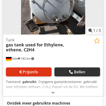
Dcjdpjzkadzjfx Albok • Gasleidingen zijn niet inbegrepen.
1
/
3
Tank
gas tank used for Ethylene,
ethene, C2H4
Köln
182 km
Prijsinfo
Bellen
Toestand:
gebruikt
, Cryogene gastankcontainer, gebruikt
voor ethyleen (ethaan, C₂H₄). Export uit de EU. We hebben
ook andere tanks voor verschillende gassen – neem
contact met ons op voor meer informatie. Dcedpfex Hykcjx
Albok
Ontdek meer gebruikte machines