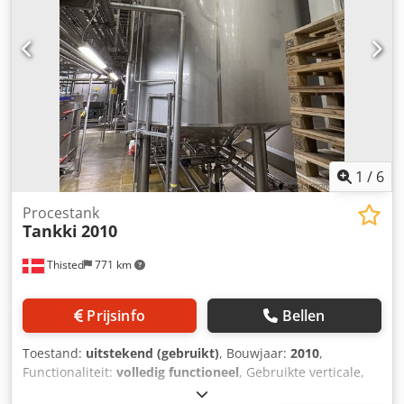
1
/
6
Procestank
Tankki
2010
Thisted
771 km
Prijsinfo
Bellen
Toestand:
uitstekend (gebruikt)
, Bouwjaar:
2010
,
Functionaliteit:
volledig functioneel
, Gebruikte verticale,
geïsoleerde roestvrijstalen procestanks – 8 stuks. Inhoud: