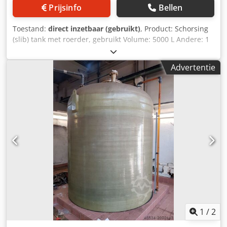
Prijsinfo
Bellen
Toestand:
direct inzetbaar (gebruikt)
, Product: Schorsing
(slib) tank met roerder, gebruikt Volume: 5000 L Andere: 1
zaal, 2 stirrers Dcsdpfxod Ezico Albek Afmetingen: LxBxH
2500 x 2100 x 1300 mm
Advertentie
1
/
2