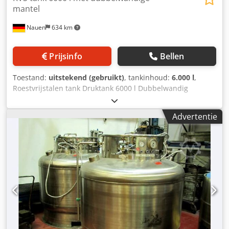
mantel
Nauen
634 km
Prijsinfo
Bellen
Toestand:
uitstekend (gebruikt)
, tankinhoud:
6.000 l
,
Roestvrijstalen tank Druktank 6000 l Dubbelwandig
Inhoud: 6000 l 2 stuks beschikbaar Met roerwerk
Dubbelwandig Ongebruikt!!! Dedpfxek D T Rte Albeck Zeer
Advertentie
goede staat, direct uit productie!!!