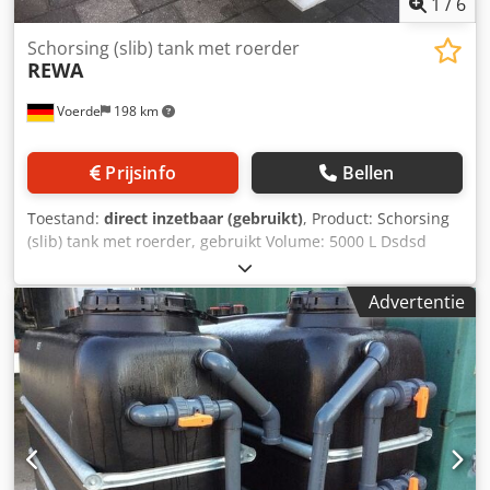
1
/
6
Schorsing (slib) tank met roerder
REWA
Voerde
198 km
Prijsinfo
Bellen
Toestand:
direct inzetbaar (gebruikt)
, Product: Schorsing
(slib) tank met roerder, gebruikt Volume: 5000 L Dsdsd
Ezhfepfx Albeck Andere: 1 zaal, 2 stirrers Afmetingen:
LxBxH 2500 x 2100 x 1300 mm
Advertentie