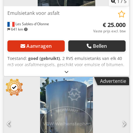
1
/
5
Emulsietank voor asfalt
€ 25.000
Les Sables-d'Olonne
641 km
Vaste prijs excl. btw
Aanvragen
Bellen
Toestand:
goed (gebruikt)
, 2 RVS emulsietanks van elk 40
m3 voor asfaltmengsels, geschikt voor emulsie of bitumen.
Diameter: 3,15 m. Lengte: 12,40 m. Dcodjxy Ivqopfx Albek
Advertentie