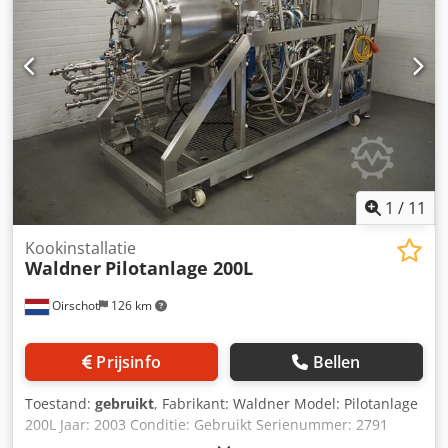
1
/
11
Kookinstallatie
Waldner
Pilotanlage 200L
Oirschot
126 km
Prijsinfo
Bellen
Toestand:
gebruikt
, Fabrikant: Waldner Model: Pilotanlage
200L Jaar: 2003 Conditie: Gebruikt Serienummer: 2791
Voorraad nummer: 3420 Capaciteit: 200 liter