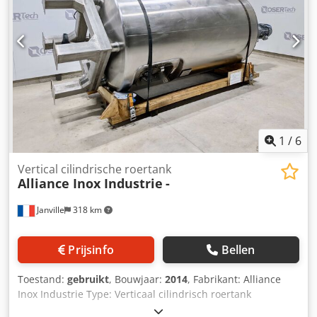
overloop
1
/
6
Vertical cilindrische roertank
Alliance Inox Industrie
-
Janville
318 km
Prijsinfo
Bellen
Toestand:
gebruikt
, Bouwjaar:
2014
, Fabrikant: Alliance
Inox Industrie Type: Verticaal cilindrisch roertank
Bouwjaar: 2014 Dsdpoyvv A Tsfx Albock Bruikbare inhoud: