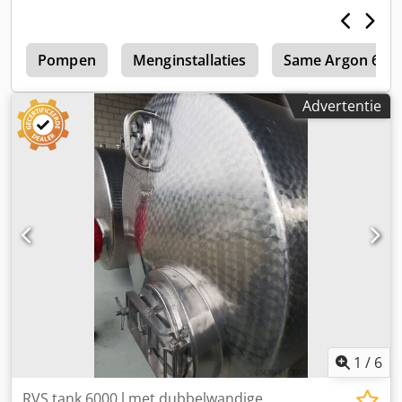
e
Pompen
Menginstallaties
Same Argon 60
Advertentie
1
/
6
RVS tank 6000 l met dubbelwandige