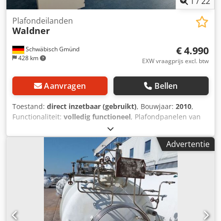
1
/
22
Plafondeilanden
Waldner
€ 4.990
Schwäbisch Gmünd
428 km
EXW vraagprijs excl. btw
Aanvragen
Bellen
Toestand:
direct inzetbaar (gebruikt)
, Bouwjaar:
2010
,
Functionaliteit:
volledig functioneel
, Plafondpanelen van
Waldner Bouwjaar: 2010 | Staat: gebruikt, direct inzetbaar
| Functionaliteit: volledig functioneel Prijs: € 4.990,00 voor
Advertentie
beide units, exclusief BTW en verzendkosten • Te koop:
twee hoogwaardige plafondpanelen van Waldner. • Er zijn
twee persluchtaansluitingen aanwezig. In plaats van een
onderste wateraansluiting is er een aansluiting voor
gedeïoniseerd water voorzien, waardoor het water naar
boven in het kanaal kan worden gezogen. • Er is een
aansluiting voor zware stroom aanwezig, evenals een
schakelkast met aardlekschakelaar en verlichting.