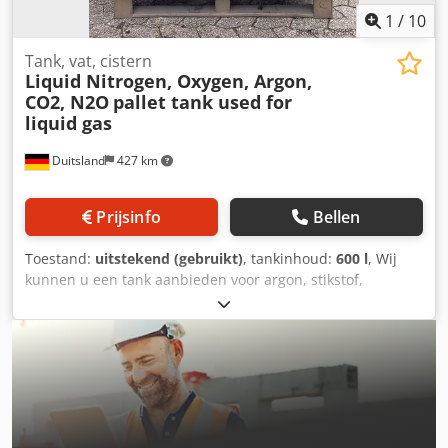
1
/
10
Tank, vat, cistern
Liquid Nitrogen, Oxygen, Argon,
CO2, N2O
pallet tank used for
liquid gas
Duitsland
427 km
Prijsinfo
Bellen
Toestand:
uitstekend (gebruikt)
, tankinhoud:
600 l
, Wij
kunnen u een tank aanbieden voor argon, stikstof,
zuurstof, kooldioxide en distikstofoxide: Fabrikant: AGA
CRYO Inhoud: 600 liter Dedsvdb A Njpfx Albeck Werkdruk:
17,5 bar Wij hebben ook andere tanks voor vloeibaar
stikstof (LIN), vloeibaar zuurstof (LOX), vloeibaar argon
(LAR), vloeibaar aardgas (LNG) en koolstofdioxide (CO2),
argon, zuurstof, stikstof en kooldioxide, waterstof en
methaan. Wij maken graag een offerte voor u of
verstrekken u verdere informatie. Neem contact met ons