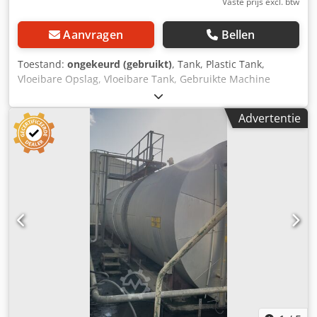
Vaste prijs excl. btw
Aanvragen
Bellen
Toestand:
ongekeurd (gebruikt)
, Tank, Plastic Tank,
Vloeibare Opslag, Vloeibare Tank, Gebruikte Machine
Totale afmetingen: Hoogte 2500 mm Diameter 2000 mm
Tankinhoud: 6 m3 Materiaal: PE (polyethyleen) Diameter
Advertentie
mangat: 580 mm Vloeistofafvoer, vulpijp Diameter: 100 mm
Djdjra Dahopfx Albeck Er is geen vloeistofniveau-indicator
en we hebben geen lektest uitgevoerd op de tank. Er zijn
verschillende stukken