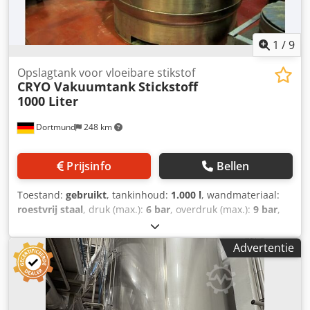
1
/
9
Opslagtank voor vloeibare stikstof
CRYO Vakuumtank
Stickstoff
1000 Liter
Dortmund
248 km
Prijsinfo
Bellen
Toestand:
gebruikt
, tankinhoud:
1.000 l
, wandmateriaal:
roestvrij staal
, druk (max.):
6 bar
, overdruk (max.):
9 bar
,
Cryo vacuümcontainer voor opslag van vloeibare stikstof,
zuurstof of argon. 2 stuks beschikbaar: 1 stuk bouwjaar
Advertentie
2009 Prijs: € 6.800, 1 stuk bouwjaar 2003 Prijs: € 5.500
Dodpfxjzb Afwj Albock Fabrikant: CRYO Anlagenbau,
Wilnsdorf, Duitsland Geen verdere documentatie
beschikbaar.