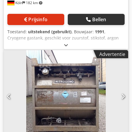
Köln
182 km
Prijsinfo
Bellen
Toestand:
uitstekend (gebruikt)
, Bouwjaar:
1991
,
Cryogene gastank, geschikt voor zuurstof, stikstof, argon
en kooldioxide (CO₂). Fabrikant: Harsco (Duitsland)
Bouwjaar: 1991 Vacuümisolatie: met certificaat. Wij
Advertentie
beschikken tevens over een groot aantal andere tanks voor
diverse technische gassen. Geef uw specifieke wensen
aan, wij adviseren u graag. Dcodoyuu Scjpfx Albok