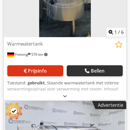
1
/
6
Warmwatertank
Freising
576 km
Prijsinfo
Bellen
Toestand:
gebruikt
, Staande warmwatertank met interne
verwarmingsspiraal voor verwarming met stoom. Inhoud
ca. 30 hl. Dcedjw Tdx Aspfx Albek Machine (extra):
verwarmbare tank Inhoud ca.: 3000 l Breedte: 1400 mm
Advertentie
Hoogte: 2800 mm Materiaal: roestvrij staal Locatie / positie:
vrijstaand Basisconstructie: cilindrische tank op
buisvoeten Uitrusting: verwarmingsspiraal,
temperatuurmeter, centrale bodemuitloop, mangat boven,