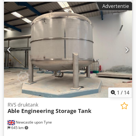
40 m3. Buitenafmetingen: diameter Ø 3565 mm, totale
Advertentie
hoogte 6951 mm. Uitgevoerd met koel-/verwarmingsmantel
en top gemonteerde roerwerk. Materiaal: AISI 304. Dodpfx
Alozg Darsbock
1
/
14
RVS druktank
Able Engineering Storage Tank
Newcastle upon Tyne
645 km