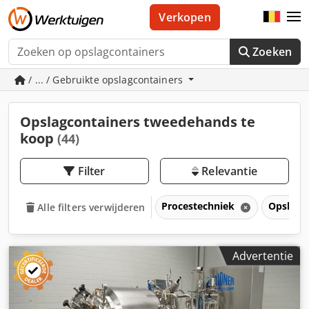
Verkopen
Zoeken
/ ... / Gebruikte opslagcontainers
Opslagcontainers tweedehands te
koop
(44)
Filter
Relevantie
Procestechniek
Opslagc
Alle filters verwijderen
Advertentie