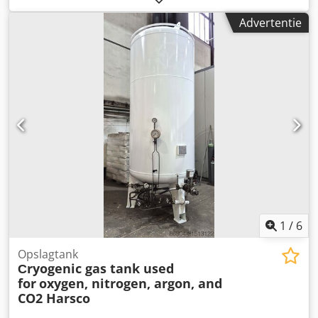
Mengsnelheid: max 25 RPM Dodpozruu Rsfx Albjck Druk: -1
Advertentie
- max 4 Bar Vacuum pomp: SIHI LEMB91 AZ Temperatuur:
max 150°C Verwarming: stoom, dubbelwandig en
verwarmingsspiraal Perslucht: 6 - 10 bar Vermogen: 3 x
400V, 50Hz, 4kW Afmetingen: 2900 x 1300 x 2300 mm
Gewicht: 1200 kg Horizontale kookinstallatie voor koken
onder druk, met vacuüm en CIP-systeem
1
/
6
Opslagtank
Сryogenic gas tank used
for
oxygen, nitrogen, argon, and
CO2 Harsco