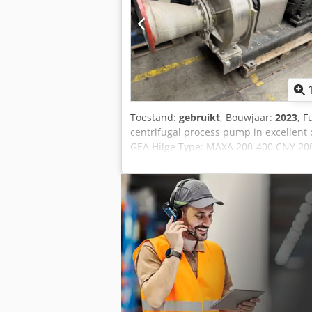
Toestand:
gebruikt
, Bouwjaar:
2023
, F
centrifugal process pump in excellent
GEA Hilge Type: MAXA 200-400 CNY 200
20 m Motor power: 55 kW Siemens IE3 e
Complete plug-in unit with motor, coup
pharmaceutical and chemical industries
Rotterdam, The Netherlands, loaded on