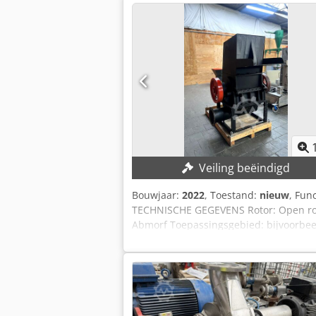
met vacuüm en CIP-systeem
Veiling beëindigd
Bouwjaar:
2022
, Toestand:
nieuw
, Func
TECHNISCHE GEGEVENS Rotor: Open ro
Abmorf Toepassingsgebied: bijvoorbee
Reserveonderdelen kunnen tegen een 