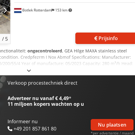
Botlek Rotterdam
153 km
Prijsinfo
1
/
5
unctionaliteit:
ongecontroleerd
, GEA Hilge MAXA stainless steel
 condition. Credpfezrm I Nox Abmof Specifications: Manufacturer:
/200/55/4 Year of manufacture: 05/2023 Capacity: 280 m³/h Head:
lectric motor Speed: 1,450 rpm Stainless steel pump housing
ling and base frame Suitable for food, beverage, dairy,
 The pump is sold as is, where is, without warranty. Delivery: EX
Verkoop procestechniek direct
to your truck. Inspection is possible by appointment.
Adverteer nu vanaf € 4,49
*
11 miljoen kopers
wachten op u
Informeer nu
Nu plaatsen
+49 201 857 861 80
*per advertentie / maand