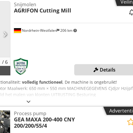
Veili
Snijmolen
AGRIFON
Cutting Mill
Nordrhein-Westfalen
206 km
1
/
6
Details
tionaliteit:
volledig functioneel
, De machine is ongebruikt!
tor Maalwerk: 650 mm × 550 mm MACHINEGEGEVENS Cjdjzr Hzijpf
ld het malen van klonten UITRUSTING Besturing
meerprijs worden geleverd.
Advertenti
Process pump
GEA
MAXA 200-400 CNY
200/200/55/4