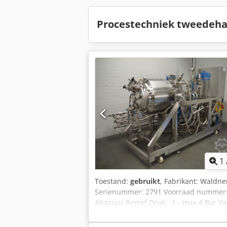
Procestechniek tweedeha
1
Toestand:
gebruikt
, Fabrikant: Waldne
Serienummer: 2791 Voorraad nummer: 3
Abozruu Remsf Druk: -1 - max 4 Bar 
stoom, dubbelwandig en verwarmingsspi
Afmetingen: 2900 x 1300 x 2300 mm Gew