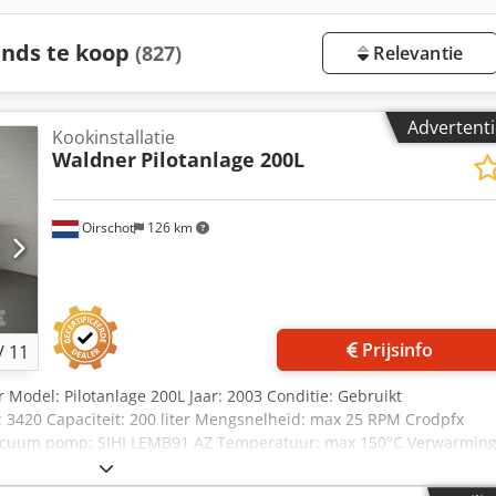
nds te koop
(827)
Relevantie
Advertenti
Kookinstallatie
Waldner
Pilotanlage 200L
Oirschot
126 km
Prijsinfo
/
11
r Model: Pilotanlage 200L Jaar: 2003 Conditie: Gebruikt
420 Capaciteit: 200 liter Mengsnelheid: max 25 RPM Crodpfx
Vacuum pomp: SIHI LEMB91 AZ Temperatuur: max 150°C Verwarming
raal Perslucht: 6 - 10 bar Vermogen: 3 x 400V, 50Hz, 4kW
icht: 1200 kg Horizontale kookinstallatie voor koken onder druk,