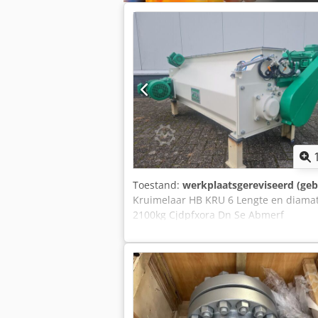
Toestand:
werkplaatsgereviseerd (geb
Kruimelaar HB KRU 6 Lengte en diamat
2100kg Cjdpfxora Dn Se Abmerf