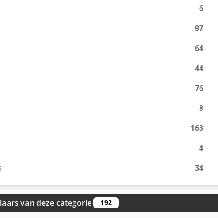
6
97
64
44
76
8
163
4
s
34
aars van deze categorie
192