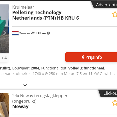
Advertenti
Kruimelaar
Pelleting Technology
Netherlands (PTN)
HB KRU 6
Waalwijk
139 km
Prijsinfo
1
/
4
ruikt)
, Bouwjaar:
2004
, Functionaliteit:
volledig functioneel
,
er van kruimelrol: 1740 x Ø 250 mm Motor: 7.5 en 11 kW Gewicht:
Clicko
24x Neway terugslagkleppen
(ongebruikt)
Neway