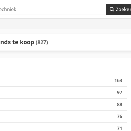
Zoeke
nds te koop
(827)
163
97
88
76
71