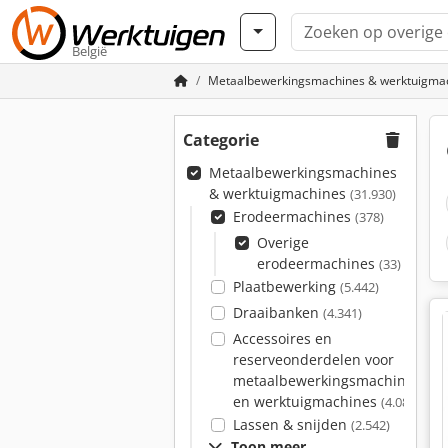
België
Metaalbewerkingsmachines & werktuigma
Categorie
Metaalbewerkingsmachines
& werktuigmachines
(31.930)
Erodeermachines
(378)
Overige
erodeermachines
(33)
Plaatbewerking
(5.442)
Draaibanken
(4.341)
Accessoires en
reserveonderdelen voor
metaalbewerkingsmachines
en werktuigmachines
(4.081)
Lassen & snijden
(2.542)
Toon meer