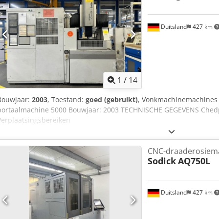
Duitsland
427 km
1
/
14
Bouwjaar:
2003
, Toestand:
goed (gebruikt)
, Vonkmachinemachines 
portaalmachine 5000 Bouwjaar: 2003 TECHNISCHE GEGEVENS Chedpf
Verplaatsingsbereiken
CNC-draaderosiem
Sodick
AQ750L
Duitsland
427 km