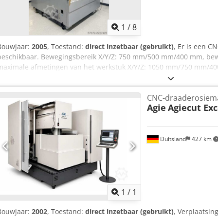
1
/
8
Bouwjaar:
2005
, Toestand:
direct inzetbaar (gebruikt)
, Er is een C
beschikbaar. Bewegingsbereik X/Y/Z: 750 mm/500 mm/400 mm, be
maximale afmetingen van het werkstuk X/Y/Z: 1050 mm/750 mm/40
werkstuk: 1500 kg, draaddiameter: 0,15 mm - 0,3 mm. Afmetingen v
mm/2800 mm/2350 mm, gewicht: ca. 5300 kg. Documentatie is aanwez
CNC-draaderosiem
mogelijk. Chjdpfxszi Ei He Ab Roa
Agie
Agiecut Exc
Duitsland
427 km
Vraag meer
1
/
1
Bouwjaar:
2002
, Toestand:
direct inzetbaar (gebruikt)
, Verplaatsin