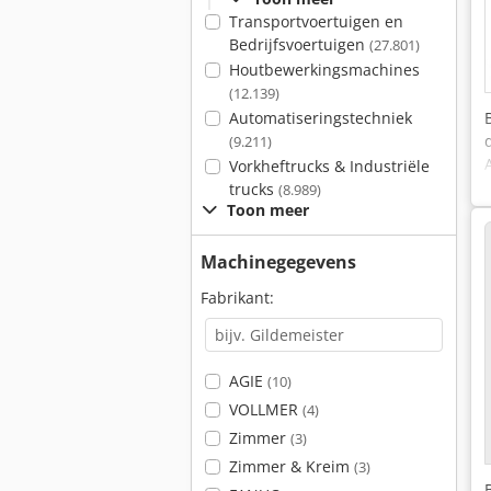
Transportvoertuigen en
Bedrijfsvoertuigen
(27.801)
Houtbewerkingsmachines
(12.139)
Automatiseringstechniek
(9.211)
Vorkheftrucks & Industriële
trucks
(8.989)
Toon meer
Machinegegevens
Fabrikant:
AGIE
(10)
VOLLMER
(4)
Zimmer
(3)
Zimmer & Kreim
(3)