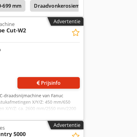
00-699 mm
Draadvonkerosiemachines met een lengtes
Advertentie
achine
pe Cut-W2
Prijsinfo
CNC-draadsnijmachine van Fanuc
stukafmetingen X/Y/Z: 450 mm/650
en X/Y/Z: ca. 2600 mm/2550 mm/2200
tie is aanwezig. Een bezichtiging ter
Advertentie
es
ntry 5000