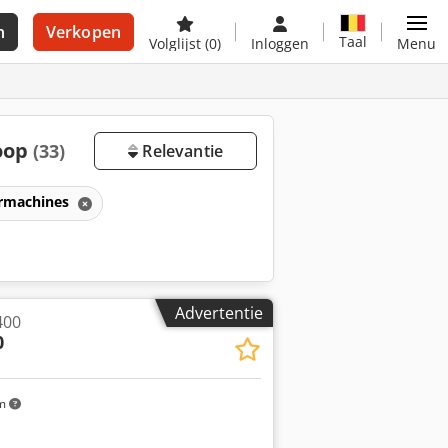
n
Verkopen
Taal
Volglijst
(0)
Inloggen
Menu
oop
(33)
Relevantie
rmachines
Advertentie
400
0
km