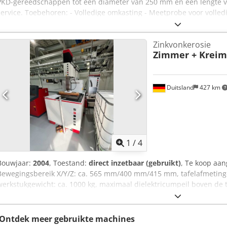
PKD-gereedschappen tot een diameter van 250 mm en een lengte v
service. Toebehoren: - Volledige omkasting - Meetprobe voor volle
Werkstukdrager-adaptie A-as van SK 50 naar HSK 63 A - Lader voor 
(gereedschapswisselaar) - Alfanumeriek toetsenbord - Standaardp
Zinkvonkerosie
vonkverspanen - Koel- en reinigingsinstallatie voor het diëlektricu
Zimmer + Kreim
Afzuiging N183 - 1 wisselunit - 1 spoelset - 1 meetdoorn Chsdpfszd
rotatie-elektroden Verplaatsing X-as: 440 mm B-as: +/- 15° Verplaat
420 mm E-as zwenkbereik: 210° A-as draairichting: 360° Werkstukd
werkstuklengte: 200 mm Maximale werkstukdiameter: 250 mm Werk
Duitsland
427 km
ca.: 6,7 kW 400V/50Hz Gewicht ca.: 7000 kg Afmetingen B x D x H =
telegraafgrijs 4 / kleur RAL 7045 telegraafgrijs 1
1
/
4
Bouwjaar:
2004
, Toestand:
direct inzetbaar (gebruikt)
, Te koop aa
Bewegingsbereik X/Y/Z: ca. 565 mm/400 mm/415 mm, tafelafmeti
werkstukgewicht: ca. 1000 kg, maximaal dielektricumpeil boven de
X/Y/Z: ca. 1110 mm/1840 mm/2780 mm, machinemassa: ca. 2750 kg. E
mogelijk. Cjdpfx Abszrhg Ts Rsha
Ontdek meer gebruikte machines