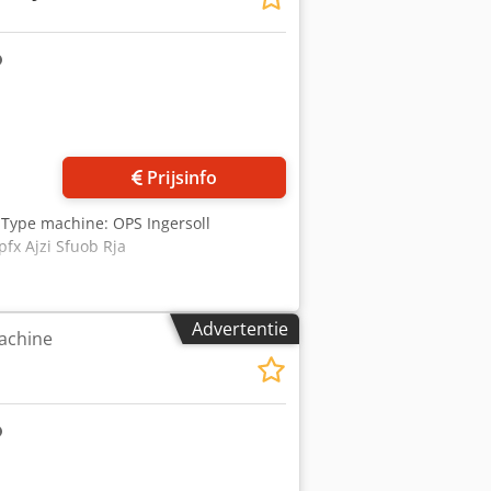
Prijsinfo
Type machine: OPS Ingersoll
x Ajzi Sfuob Rja
Advertentie
achine