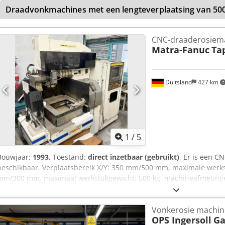
Draadvonkmachines met een lengteverplaatsing van 5
CNC-draaderosiem
Matra-Fanuc
Ta
Duitsland
427 km
1
/
5
Bouwjaar:
1993
, Toestand:
direct inzetbaar (gebruikt)
, Er is een 
beschikbaar. Verplaatsbereik X/Y: 350 mm/500 mm, maximale werk
mm/300 mm, maximaal werkstukgewicht: 500 kg, machineafmeting
mm, gewicht: ca. 2300 kg, besturing: Fanuc Series 16-WA. Documenta
plaatse is mogelijk. Chjdezqu E Tspfx Ab Roa
Vonkerosie machin
OPS Ingersoll
Ga