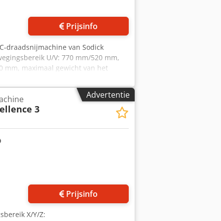
Prijsinfo
NC-draadsnijmachine van Sodick
wegingsbereik U/V: 770 mm/520 mm,
0 mm, maximaal gewicht van het
an de machine X/Y/Z: ca. 2100
ig. Een bezichtiging ter plaatse is
Advertentie
achine
ellence 3
 foto's aan
Prijsinfo
gsbereik X/Y/Z: