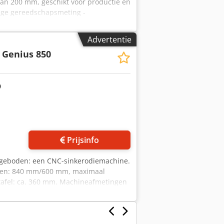
an 200 mm, geschikt voor productie en
dige gereedschapsmeting -
maximaal 6 erosieschijvensets
rogramma’s voor meten en
Advertentie
m - Automatische brandblusinstallatie -
Genius 850
inkex Ab Rja - 1 opnameflens voor
sing Y-as: 876 mm Verplaatsing Z-as:
ragerbasis: SK 50 Maximale
stukgewicht: 15 kg Aansluitwaarde
 1987 x 3141 x 2275 mm Kleur: RAL 7047
Prijsinfo
ngeboden: een CNC-sinkerodiemachine.
ngen: 840 mm/600 mm, maximaal
 tafel: ca. 360 mm. Machineafmetingen
en bezichtiging ter plaatse is