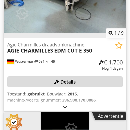
MACHINEGEGEVENS CNC-besturing: PC-
multiprocessorbesturing Nauwkeurigheid en oppervlak
Oppervlakte-ruwheid Ra: min. 0,22 µm Meetresolutie: 0,05
µm UITRUSTING Windows XP Touchscreen
1
/
9
Agie Charmilles draadvonkmachine
AGIE CHARMILLES
EDM CUT E 350
€ 1.700
Wustermark
631 km
Nog 4 dagen
Details
Toestand:
gebruikt
, Bouwjaar:
2015
,
machine-/voertuignummer:
396.900.170.0086
,
totaalgewicht:
2.750 kg
, Deze Agie Charmilles
draadsnijmachine, type: EDM CUT E 350, wordt tijdens
Advertentie
onze industriële veiling / machineveiling, in verband met
de sluiting van de vestiging van J&S GmbH Automotive