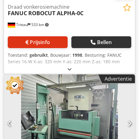
Draad vonkerosiemachine
FANUC
ROBOCUT ALPHA-0C
Trittau
533 km
Prijsinfo
Bellen
Toestand:
gebruikt
, Bouwjaar:
1998
, Besturing: FANUC
Series 16-W X-as: 320 mm Y-as: 220 mm Z-as: 180 mm
Csdpfx Aezrh N Uobnjha U-as: 120 mm V-as: 120 mm
Snelle verplaatsing (X): 900 mm/min Snelle verplaatsing (Y):
Advertentie
900 mm/min Snelle verplaatsing (Z): 450 mm/min Snelle
verplaatsing (U): 450 mm/min Snelle verplaatsing (V): 450
mm/min Maximaal werkstukgewicht: 250 kg Gewicht van
de machine: ca. 1,5 ton Aansluitvermogen: 11 kVA Volgens
onze inschatting verkeert de machine in goede, gebruikte
staat en kan deze na het maken van een afspraak onder
spanning worden bekeken. Accessoires, afgebeelde
gereedschappen en spanmiddelen zijn alleen inbegrepen
bij de levering als dit in de aanvullende informatie is