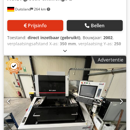
× 400 V, 50 Hz Aansluitvermogen: ca. 10,5 kVA Afmetingen
Duitsland
264 km
& Gewicht Afmetingen (L × B × H): ca. 2.215 × 2.215 × 2.220
mm Machinewicht: ca. 3.600 kg UITRUSTING
Volautomatische draadinrijging
Prijsinfo
Bellen
Toestand:
direct inzetbaar (gebruikt)
, Bouwjaar:
2002
,
verplaatsingsafstand X-as:
350 mm
, verplaatsing Y-as:
250
mm
, verplaatsingsafstand Z-as:
256 mm
, Draaddiameter
(max.):
0,33 mm
, totaalgewicht:
3.600 kg
, aantal assen:
5
,
Advertentie
draaddiameter (min.):
0,1 mm
, Deze 5-assige AGIE Agiecut
Challenge 2 draadvonkmachine is in 2002 geproduceerd.
Het apparaat weegt 3600 kg en heeft een vermogen van 9
kVA. De machine is voorzien van extra uitrusting, zoals een
externe koeleenheid van het type ICS Cool Energy i-Chiller
en een zelfstandige bedieningsconsole met beeldscherm,
toetsenbord en muis. Als u op zoek bent naar
hoogwaardige draadvonkmachine-capaciteiten, overweeg
dan de AGIE Agiecut Challenge 2-machine die wij te koop
aanbieden. Neem contact met ons op voor meer
informatie. Codpfx Aszpa Absbnoha - Spanning: 3 x 400 V-
Frequentie: 50 Hz- Vermogen: 9 kVA- Nominale stroom: