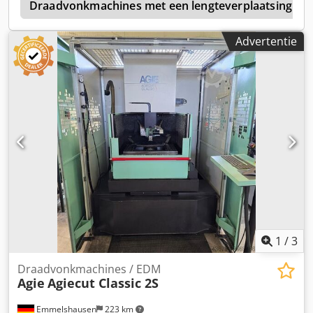
N
Draadvonkmachines met een lengteverplaatsing va
Advertentie
1
/
3
Draadvonkmachines / EDM
Agie
Agiecut Classic 2S
Emmelshausen
223 km