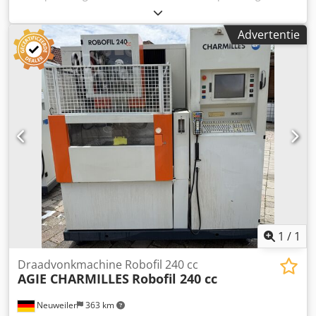
220 mm
, verplaatsingsafstand Z-as:
220 mm
, Draaddikte
0,1-0,3 mm Automatische draadinvoer Waterbad Chjdpfx
Advertentie
Abozkhltjnja Bedrijfstijden 34.621 uur Verplaatsingsbereik:
X 350 mm Y 220 mm Z 220 mm U 350 mm V 220 mm
Millennium-besturing Bouwjaar 2003
1
/
1
Draadvonkmachine Robofil 240 cc
AGIE CHARMILLES
Robofil 240 cc
Neuweiler
363 km