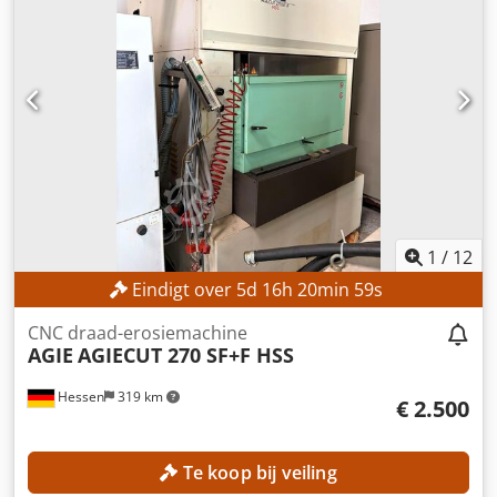
1
/
12
Eindigt over
5
d
16
h
20
min
57
s
CNC draad-erosiemachine
AGIE
AGIECUT 270 SF+F HSS
Hessen
319 km
€ 2.500
Te koop bij veiling