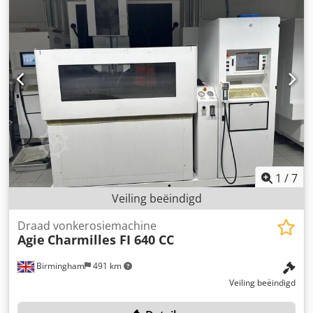
Verenigd Koninkrijk. Er wordt automatisch £550 in
rekening gebracht voor het buiten bedrijf stellen en het
laden op een geschikt transportmiddel, indien u succesvol
bent bij de aankoop van dit item. Het vastzetten en
beveiligen is voor rekening van de koper.
1
/
7
Veiling beëindigd
Draad vonkerosiemachine
Agie
Charmilles FI 640 CC
Birmingham
491 km
Veiling beëindigd