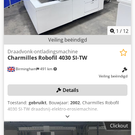
1
/
12
Veiling beëindigd
Draadvonk-ontladingsmachine
Charmilles
Robofil 4030 SI-TW
Birmingham
491 km
Veiling beëindigd
Details
Toestand:
gebruikt
, Bouwjaar:
2002
, Charmilles Robofil
4030 SI-TW draadsnij-elektro-erosiemachine.
Serienummer: 174621 (2002). Land van herkomst:
Zwitserland. Let op: dit item is professioneel buiten bedrijf
Clickout
gesteld en voor transport beveiligd. Chedeznkkmopfx
Abnea Locatie: dit item bevindt zich in Birmingham,