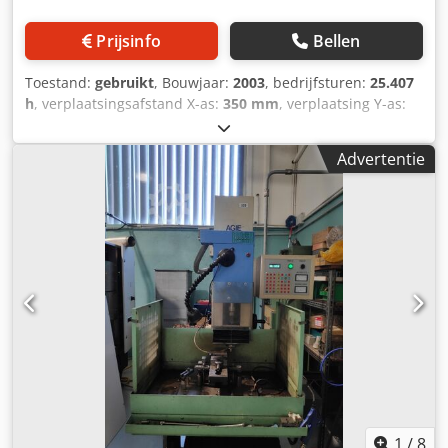
Prijsinfo
Bellen
Toestand:
gebruikt
, Bouwjaar:
2003
, bedrijfsturen:
25.407
h
, verplaatsingsafstand X-as:
350 mm
, verplaatsing Y-as:
220 mm
, verplaatsingsafstand Z-as:
220 mm
, Draaddikte
0,1-0,3 mm Automatische draadherinschakeling Waterbad
Advertentie
Bedrijfstijden: 25.407 uur Verplaatsingsbereiken: X 350
mm Y 220 mm Z 220 mm Chjdpfszkhgdox Abnea U 350 mm
V 220 mm Millennium-besturing Bouwjaar 2003
1
/
8