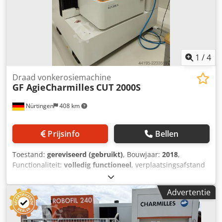
1
/
4
Draad vonkerosiemachine
GF AgieCharmilles
CUT 2000S
Nürtingen
408 km
Prijsinfo
Bellen
Toestand:
gereviseerd (gebruikt)
, Bouwjaar:
2018
,
Functionaliteit:
volledig functioneel
, verplaatsingsafstand
X-as:
350 mm
, verplaatsing Y-as:
250 mm
,
verplaatsingsafstand Z-as:
256 mm
, GF AgieCharmilles CUT
Advertentie
2000S Bouwjaar 2018 Verplaatsingsbereiken: X = 350 mm,
Y = 250 mm, Z = 256 mm Verplaatsingsbereiken U/V-as: +/-
70 mm Maximale conische hoek: 30° bij een hoogte van