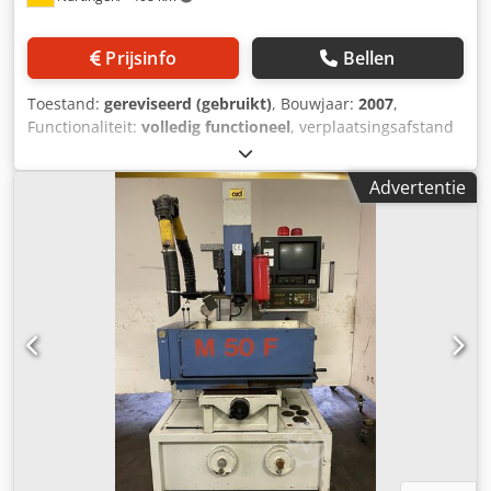
Wij bieden graag ingebruikname en training ter plaatse
aan.
Prijsinfo
Bellen
Toestand:
gereviseerd (gebruikt)
, Bouwjaar:
2007
,
Functionaliteit:
volledig functioneel
, verplaatsingsafstand
X-as:
350 mm
, verplaatsing Y-as:
250 mm
,
verplaatsingsafstand Z-as:
256 mm
, AGIECUT Progress V2
Advertentie
Bouwjaar: 2007 Verplaatsingsbereiken: X= 350 mm, Y= 250
mm, Z= 256 mm Verplaatsingsbereik U/V-as: +/- 70 mm
Maximale coniciteit: 30° bij 100 mm hoogte Maximale
werkstukafmetingen: 750 x 550 x 250 mm Maximaal
werkstukgewicht: 200 kg (in bad) / 450 kg (zonder bad)
Bereikbare oppervlaktekwaliteit: Ra: 0,20 µm Maximale
snijsnelheid: 500 mm²/min Glaslinialen op X- en Y-as voor
verhoogde precisie Beschikbare draaddiameters: 0,20 –
0,33 mm Waterbadmachine met automatische draadinvoer
en automatische herinvoer na draadbreuk Csdezgt Ixopfx
Abnsha Voorzien van manuele voordeur (toegang van één
zijde) Inclusief AGIEJOGGER handbediening voor
comfortabel instellen AGIE IPG-generator met