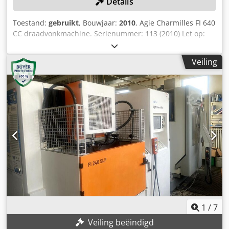
Details
Toestand:
gebruikt
, Bouwjaar:
2010
, Agie Charmilles FI 640
CC draadvonkmachine. Serienummer: 113 (2010) Let op:
Deze machine is professioneel gedemonteerd en
transportklaar gemaakt. Codpjznkivsfx Abnjha Locatie:
Veiling
Deze machine bevindt zich in Birmingham, VK. Bij aankoop
wordt automatisch £550 in rekening gebracht voor
demontage en het laden op geschikt transport. Kosten
voor blokkeren en zekeren zijn voor rekening van de koper.
1
/
7
Veiling beëindigd