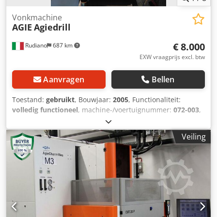
Vonkmachine
AGIE
Agiedrill
€ 8.000
Rudiano
687 km
EXW vraagprijs excl. btw
Aanvragen
Bellen
Toestand:
gebruikt
, Bouwjaar:
2005
, Functionaliteit:
volledig functioneel
, machine-/voertuignummer:
072-003
,
werkstukgewicht (max.):
300 kg
, verplaatsingsafstand X-as:
300 mm
, verplaatsing Y-as:
200 mm
, verplaatsingsafstand
Veiling
Z-as:
300 mm
, totale hoogte:
1.940 mm
, totale lengte:
1.340 mm
, totale breedte:
900 mm
, type ingangsstroom:
driefasig
, totaalgewicht:
910 kg
, tafel lengte:
400 mm
,
tafelhoogte:
300 mm
, ingangsspanning:
400 V
, tankinhoud:
20 l
, ingangsfrequentie:
50 Hz
, ingangsstroom:
30 A
,
Uitrusting:
documentatie / handleiding
, Compleet met
accessoires: set tangen van 1 mm tot 4 mm. Chjdpfx Aozr D
Dnobnea