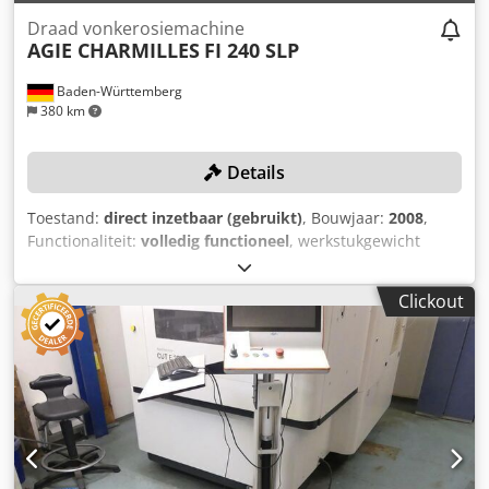
Draad vonkerosiemachine
AGIE CHARMILLES
FI 240 SLP
Baden-Württemberg
380 km
Details
Toestand:
direct inzetbaar (gebruikt)
, Bouwjaar:
2008
,
Functionaliteit:
volledig functioneel
, werkstukgewicht
(max.):
750 kg
, verplaatsingsafstand X-as:
350 mm
,
verplaatsing Y-as:
220 mm
, verplaatsingsafstand Z-as:
220
Clickout
mm
, Draaddiameter (max.):
0,3 mm
, Geen minimumprijs –
gegarandeerde verkoop tegen het hoogste bod!
TECHNISCHE GEGEVENS Chodpfx Abjzlnrconoa
Verplaatsing X-as: 350 mm Verplaatsing Y-as: 220 mm
Verplaatsing Z-as: 220 mm Maximale afmetingen werkstuk:
1.000 × 550 × 220 mm Maximaal gewicht werkstuk: 750 kg
Maximale conus: ±45° / 220 mm Standaard conus: 30°
Draaddikte: 0,1–0,3 mm Snijsnelheid: 300 mm²/min