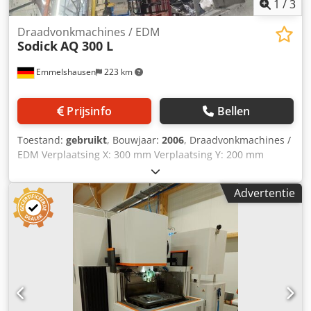
1
/
3
Draadvonkmachines / EDM
Sodick
AQ 300 L
Emmelshausen
223 km
Prijsinfo
Bellen
Toestand:
gebruikt
, Bouwjaar:
2006
, Draadvonkmachines /
EDM Verplaatsing X: 300 mm Verplaatsing Y: 200 mm
Verplaatsing Z: 200 mm Max. werkstukgrootte X: 500 mm
Max. werkstukgrootte Y: 300 mm Max. werkstukgrootte Z:
Advertentie
200 mm Max. werkstukgewicht: 300 kg Tafelafmeting X: 536
mm Tafelafmeting Y: 337 mm Met automatische
draadinvoer U/V-as: 80x80 Generator: 60 ampère Snijden
in waterbad Besturing: Sodick LN1W Cedjy Uvpdepfx
Abnjha Coniciteit: ±20° / 80 mm Draaddiameter: 0,15–0,30
mm