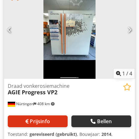
Technology - Persen en metaalbewerking, online geveild.
Deze en vele andere items vindt u op ons platform.
Aanvullende machinegegevens: Draadsnijmachine Agie
Charmilles EDM CUT E 350 Bouwjaar: 2015 Eigen gewicht:
2750 kg Serienummer: 396.900.170.0086 Functionaliteit en
technische gegevens niet gecontroleerd zonder verdere
items/zonder verdere accessoires, tenzij expliciet vermeld
als onderdeel van het item WIJ RADEN DRINGEND AAN OM
DE INSPECTIEDAG TE BEZOEKEN! Onder voorbehoud Dit
kavel wordt onder voorbehoud geveild. Na afloop van de
veiling deelt de verkoper binnen 2 weken mee of het
hoogste bod wordt geaccepteerd of niet. Wij zullen u
1
/
4
hiervan tijdig op de hoogte stellen. Cjdpfx Abszk Ihzsnsha
Draad vonkerosiemachine
AGIE
Progress VP2
Nürtingen
408 km
Prijsinfo
Bellen
Toestand:
gereviseerd (gebruikt)
, Bouwjaar:
2014
,