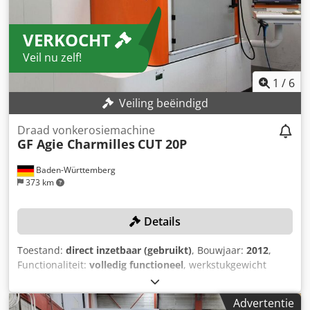
VERKOCHT
Veil nu zelf!
1
/
6
Veiling beëindigd
Draad vonkerosiemachine
GF Agie Charmilles
CUT 20P
Baden-Württemberg
373 km
Details
Toestand:
direct inzetbaar (gebruikt)
, Bouwjaar:
2012
,
Functionaliteit:
volledig functioneel
, werkstukgewicht
(max.):
4.100 kg
, verplaatsingsafstand X-as:
350 mm
,
verplaatsing Y-as:
250 mm
, verplaatsingsafstand Z-as:
250
Advertentie
mm
, totaalgewicht:
2.640 kg
, TECHNISCHE GEGEVENS