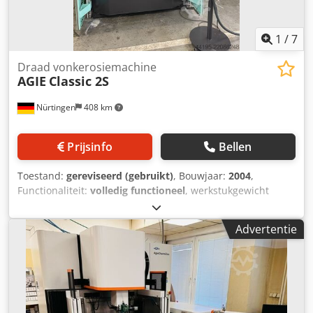
1
/
7
Draad vonkerosiemachine
AGIE
Classic 2S
Nürtingen
408 km
Prijsinfo
Bellen
Toestand:
gereviseerd (gebruikt)
, Bouwjaar:
2004
,
Functionaliteit:
volledig functioneel
, werkstukgewicht
(max.):
450 kg
, verplaatsingsafstand X-as:
350 mm
,
verplaatsing Y-as:
250 mm
, verplaatsingsafstand Z-as:
256
Advertentie
mm
, AGIECUT Classic 2S Bouwjaar: 2004 X/Y/Z-
verplaatsingen: 350 x 250 x 256 mm U/V-as verplaatsingen:
+/- 70 mm Maximale coniciteit: 30° bij 100 mm hoogte
Maximale werkstukafmetingen: 750 x 550 x 250 mm
Maximaal werkstukgewicht: 200 kg (in bad) / 450 kg (zonder
bad) Bereikbare oppervlakteruwheid: Ra: 0,20 µm