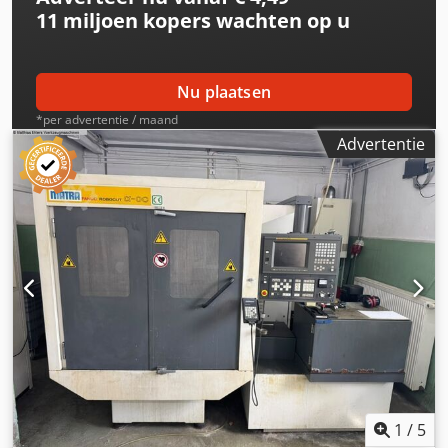
11 miljoen kopers
wachten op u
Nu plaatsen
*per advertentie / maand
Advertentie
1
/
5