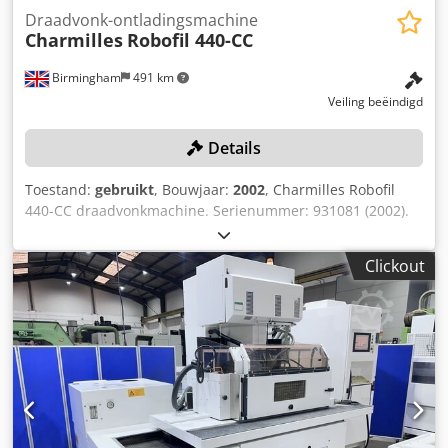
Draadvonk-ontladingsmachine
Charmilles
Robofil 440-CC
Birmingham
491 km
Veiling beëindigd
Details
Toestand:
gebruikt
, Bouwjaar:
2002
, Charmilles Robofil
440-CC draadvonkmachine. Serienummer: 931081 (2002).
Land van herkomst: Zwitserland Cedjznkk Tjpfx Abnjha Let
op: deze machine is professioneel buiten gebruik gesteld
Clickout
en gereedgemaakt voor transport. Locatie: Dit item bevindt
zich in Birmingham, VK. Een bedrag van £550 voor
decommissioning en het laden op geschikt transport wordt
automatisch aan uw factuur toegevoegd indien u dit item
aanschaft. Blokkeren en vastzetten zijn voor rekening van
de koper.