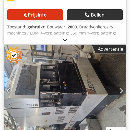
Prijsinfo
Bellen
Toestand:
gebruikt
, Bouwjaar:
2003
, Draadvonkerosie-
machines / EDM X-verplaatsing: 350 mm Y-verplaatsing:
250 mm Z-verplaatsing: 256 mm Max. werkstukgrootte X:
750 mm Max. werkstukgrootte Y: 550 mm Max.
Advertentie
werkstukgrootte Z: 250 mm Max. werkstukgewicht: 450 kg
Cjdpfx Aow Ekr Isbnsha met automatische draadinvoer