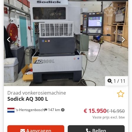
Gewicht van het werkstuk (max.): 4.100 kg
Verplaatsingsbereik X-as: 350 mm Verplaatsingsbereik Y-
as: 250 mm Verplaatsingsbereik Z-as: 250 mm
Verplaatsingsbereik U-as: ±45 mm Verplaatsingsbereik V-
as: ±45 mm Maximale conische hoek: ±10° Maximale
afmetingen van het werkstuk: 820 mm x 680 mm x 250 mm
Cedpfszi D Ubex Abneha Afmetingen van het tafelblad: 700
mm x 480 mm MACHINEGEGEVENS Gewicht van de
machine: 2.640 kg
1
/
11
Draad vonkerosiemachine
Sodick
AQ 300 L
€ 15.950
's-Hertogenbosch
147 km
€ 16.950
Vaste prijs excl. btw
Aanvragen
Bellen