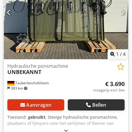
1
/
4
Hydraulische ponsmachine
UNBEKANNT
€ 3.690
Tauberbischofsheim
383 km
vraagprijs excl. btw
Aanvragen
Bellen
Toestand:
gebruikt
, Stevige hydraulische ponsmachine,
plaatpers of lijmpers voor het verlijmen of fixeren van
werkstukken zoals frames, platen, ramen of deuren.