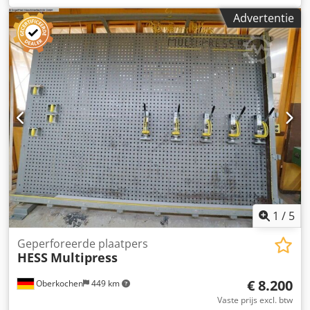
Credpfx Abszryy Sj Sof Technische specificaties: - Cilinders:
Advertentie
6 - Houdplaat: 3 - Persoppervlak: 260 x 145 cm
1
/
5
Geperforeerde plaatpers
HESS
Multipress
€ 8.200
Oberkochen
449 km
Vaste prijs excl. btw