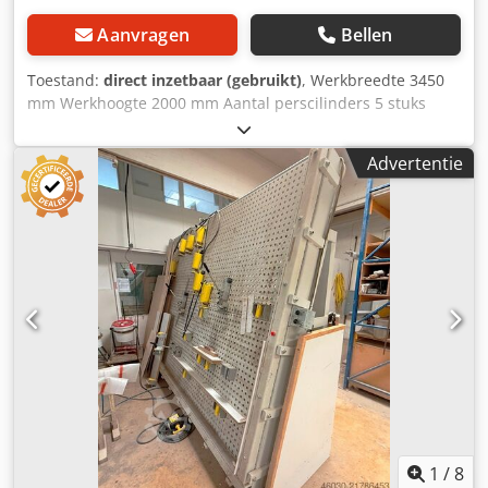
Aanvragen
Bellen
Toestand:
direct inzetbaar (gebruikt)
, Werkbreedte 3450
mm Werkhoogte 2000 mm Aantal perscilinders 5 stuks
Laadafmetingen L x B x H 3600 x 1200 x 2720 mm Hess
gatplaatpers "Multipress" Voor alle schuine, segment-,
Advertentie
rondboograam- en -deurelementen. Ook geschikt voor
interieur- of framebouw. Voor het verlijmen van
trapblokken en nog veel meer. Grootste werkbereik ca.
3450 x 2000 mm Buitenmaten ca. 3600 x 1200 x 2720 mm
De verticale gatplaatpers is vervaardigd uit zwaar,
torsievrij staal. Door de eenvoudige, robuuste en
economische constructie heeft de pers een lange
levensduur. De gatplaat is gemaakt van 10 mm staalplaat
met 50 mm gatverdeling. De perscilinders en aanslagen
zijn zelfvergrendelend. 5 handhydraulische cilinders
kunnen worden geplaatst op de gatplaat, voorzien van
ingebouwde pomp, drukbegrenzer tot 2000 kp,
persplaatbreedte 140 mm, persplaatdiepte 80 mm,
cilinderslag 60 mm. 4 enkelvoudige vaste aanslagen
1
/
8