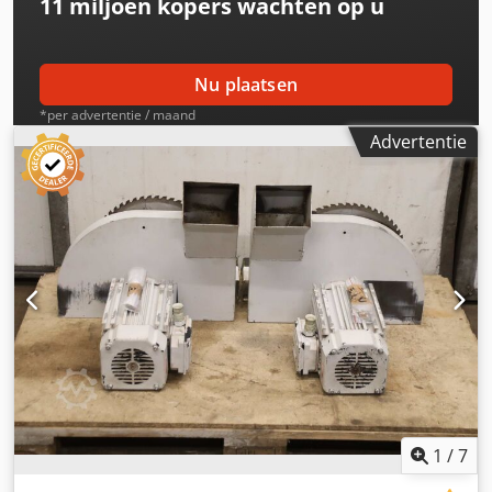
11 miljoen kopers
wachten op u
Nu plaatsen
*per advertentie / maand
Advertentie
1
/
7