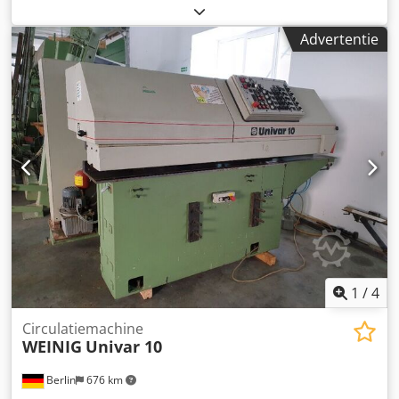
gereedschappen à 100mm, hoekaanslag, automatische
doorvoer en afkortzaag pneumatisch verstelbaar. Gubisch
Advertentie
Centromat profilering- en sponningmachine. 1e as met
gelijk- en tegengestelde loop met indoopfunctie, 2e as
40mm slagspindel met 2 gereedschappen, 3e as 40mm
indoopspil met 1 gereedschap, 4e as van boven voor
glaslatfrezen. Inclusief IV 68 raamfreesgereedschap van
Leitz Wendeplatte HM, inclusief voordeur- en staand
raamgereedschap voor 36mm kitfalsramen. Alles volledig
op elkaar afgestemd. Alleen als compleet pakket te koop,
uitsluitend afhalen, bij het laden wordt geholpen.
Dodeytdvnjpfx Amuock
1
/
4
Circulatiemachine
WEINIG
Univar 10
Berlin
676 km