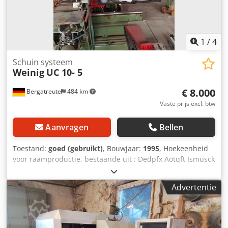
1
/
4
Schuin systeem
Weinig
UC 10- 5
€ 8.000
Bergatreute
484 km
Vaste prijs excl. btw
Aanvragen
Bellen
Toestand:
goed (gebruikt)
, Bouwjaar:
1995
, Hoekeenheid
voor raamproductie, bestaande uit : Dedpfx Aotqft Ismusck
Freesunit voor 8 gereedschappen met hydraulische slag 75
mm (spanhoogte 600 mm) Freesunit voor 4
Advertentie
gereedschappen met hydraulische slag 80 mm
(spanhoogte 320 mm) met terugloop met IV 68
gereedschappen