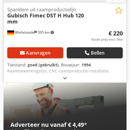
Spanklem uit raamproductielijn
Gubisch Fimec
DST H Hub 120
mm
€ 220
Wiefelstede
395 km
Vaste prijs excl. btw
Aanvragen
Bellen
Toestand:
goed (gebruikt)
, Bouwjaar:
1994
,
Raambewerkingslijn, CNC-raamproductie-installatie,
raamhoekmachine, spanklem, pneumatische spanner -
Fabrikant: Gubisch, spanklem uit raamproductielijn type
DST H Dsdpfx Ajyibx Asmuock - Slag: 120 mm -
Spancilinder: airtec HM-25-120 - Aantal: 2 spanklemmen
beschikbaar - Prijs: per stuk - Afmetingen: 560/225/H80
mm - Gewicht: 5 kg/st.
Adverteer nu vanaf € 4,49
*