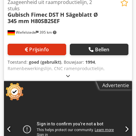
Zaageenheid uit raamproductielijn, 2
stuks
Gubisch Fimec
DST H Sägeblatt Ø
345 mm H80SB25EF
Wiefelstede
395 km
Prijsinfo
Bellen
Toestand:
goed (gebruikt)
, Bouwjaar:
1994
,
Ramenbewerkingslijn, CNC ramenproductielijn,
hoekeninstallatie voor ramen - Fabrikant: Gubisch,
zaagunit rechts/links uit ramenproductielijn type DST H -
Advertentie
Motor: Fimec type H80SB25EF 4 kW / 2800 tpm - As: Ø 30 x
70 mm - Zaagblad: Ø 345 mm - Prijs/levering: compleet
Dcsdpfoyibczex Amuek - Afmeting per stuk: 470/410/H425
mm - Transportafmeting: 970/500/H425 mm - Gewicht: 87
kg