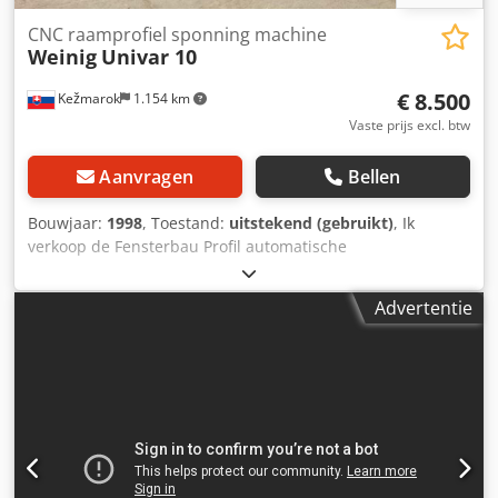
CNC raamprofiel sponning machine
Weinig
Univar 10
€ 8.500
Kežmarok
1.154 km
Vaste prijs excl. btw
Aanvragen
Bellen
Bouwjaar:
1998
, Toestand:
uitstekend (gebruikt)
, Ik
verkoop de Fensterbau Profil automatische
sponningscenter Weinig Univar 10. Jaar van fabricage
1998. Freeskop OERTLI. Op dezelfde manier beschikbaar.
Advertentie
Dsdpefzzhrjfx Amusck Eenheidsprijs 8.500 euro. 4 stuks
beschikbaar. Conditie zeer goed !