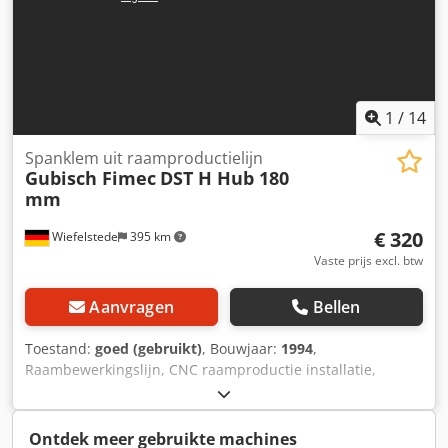
1
/
14
Spanklem uit raamproductielijn
Gubisch Fimec
DST H Hub 180
mm
€ 320
Wiefelstede
395 km
Vaste prijs excl. btw
Aanvragen
Bellen
Toestand:
goed (gebruikt)
, Bouwjaar:
1994
,
Raambewerkingslijn, CNC raamproductie installatie,
raammontagehoek installatie, opspaninrichting -
Fabrikant: Gubisch, opspaninrichting uit raamproductie
installatie type DST H - Slag: 180 mm - Tandwielmotor: SSB
Ontdek meer gebruikte machines