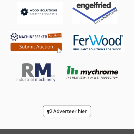
International 824
International 833
International 834
International 946
International 966
Job-Mann 100-30
Job-Mann 200-35
Profi Press
Schaffer 2345 T
Adverteer hier
Schaffer 6390 T
Trailer And Tools