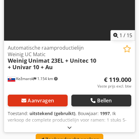
1
/
15
Automatische raamproductielijn
Weinig UC Matic
Weinig
Unimat 23EL + Unitec 10
+ Univar 10 + Au
€ 119.000
Kežmarok
1.154 km
Vaste prijs excl. btw
Aanvragen
Bellen
Toestand:
uitstekend (gebruikt)
, Bouwjaar:
1997
, Ik
verkoop de complete productielijn voor ramen: 1 stuks 5-
spindel vierzijdige schaafmachine met zaag Weinig Unimat
23EL - zonder schuurmachine HESS - andere vervangende