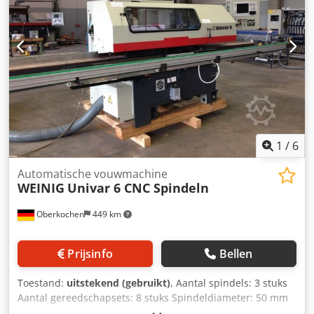
1
/
6
Automatische vouwmachine
WEINIG
Univar 6 CNC Spindeln
Oberkochen
449 km
Prijsinfo
Bellen
Toestand:
uitstekend (gebruikt)
, Aantal spindels: 3 stuks
Aantal gereedschapsets: 8 stuks Spindeldiameter: 50 mm
Afmetingen (lengte/breedte/hoogte): 4250x1850x2300 mm