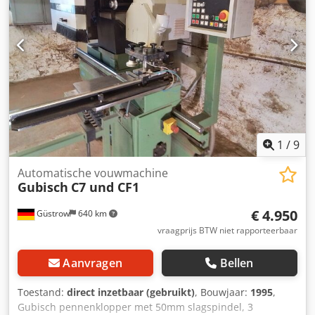
1
/
9
Automatische vouwmachine
Gubisch
C7 und CF1
€ 4.950
Güstrow
640 km
vraagprijs BTW niet rapporteerbaar
Aanvragen
Bellen
Toestand:
direct inzetbaar (gebruikt)
, Bouwjaar:
1995
,
Gubisch pennenklopper met 50mm slagspindel, 3