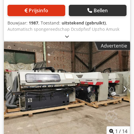
Prijsinfo
Bellen
Bouwjaar:
1987
, Toestand:
uitstekend (gebruikt)
,
Automatisch spongereedschap Dcsdpfxsf Upzho Amusk
WEINIG UNIVAR 10
Advertentie
1
/
14