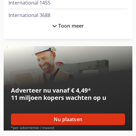
International 1455
International 3688
Toon meer
International 433
International 453
International 533
International 553
International 554
Adverteer nu vanaf € 4,49
*
International 644
11 miljoen kopers
wachten op u
International 654
International 733
Nu plaatsen
International 743
*per advertentie / maand