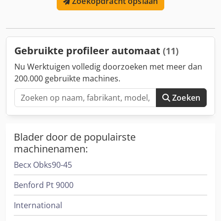
Zoekopdracht opslaan
machine op afspraak 2 stuks. Pen- en groefmachine Weinig
Unitec 10. 2 stuks. Profile rebating machine centre Weinig
Univar 10. 1 stuk. CNC verdubbelingsmachine KOCH
WinDoor - Set van complete Weinig automation feeders en
transportbanden. Dcodpfx Amefzzidouek Bouwjaar 1997.
Gebruikte profileer automaat
(11)
Freeskop OERTLI. Onmiddellijk beschikbaar. Onmiddellijk
gedemonteerd met originele pallets. Conditie zeer goed!
Nu Werktuigen volledig doorzoeken met meer dan
200.000 gebruikte machines.
Zoeken
Blader door de populairste
machinenamen:
Becx Obks90-45
Benford Pt 9000
International