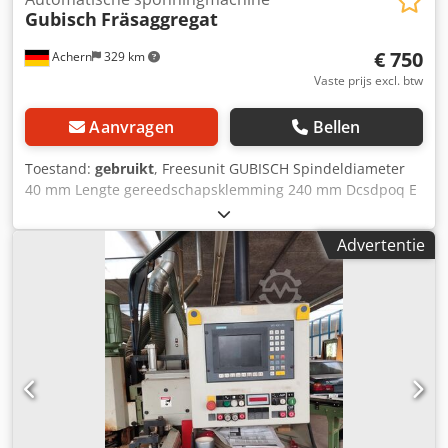
Gubisch
Fräsaggregat
€ 750
Achern
329 km
Vaste prijs excl. btw
Aanvragen
Bellen
Toestand:
gebruikt
, Freesunit GUBISCH Spindeldiameter
40 mm Lengte gereedschapsklemming 240 mm Dcsdpoq E
Iu Defx Amuok Totale lengte gereedschapsspil 300 mm >>
zeer goed en stabiel ontwerp gemaakt van staal
Advertentie