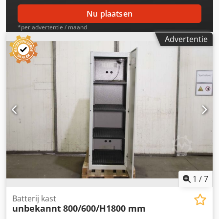
Nu plaatsen
*per advertentie / maand
Advertentie
1
/
7
Batterij kast
unbekannt
800/600/H1800 mm