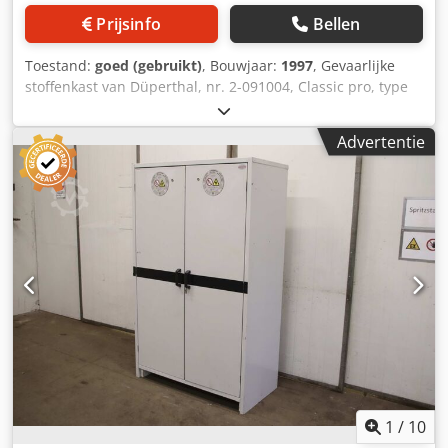
Prijsinfo
Bellen
Toestand:
goed (gebruikt)
, Bouwjaar:
1997
, Gevaarlijke
stoffenkast van Düperthal, nr. 2-091004, Classic pro, type
90. Buitenafmetingen: 2045 mm hoog, 1194 mm breed, 612
mm diep, met 4 inlegplanken. Chodpfx Ahezmmu Ssgea
Advertentie
1
/
10