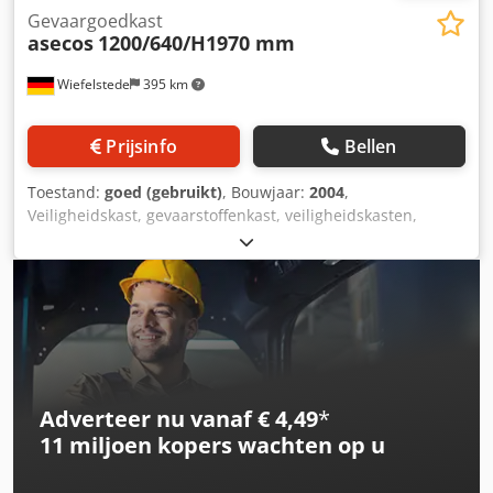
Gevaargoedkast
asecos
1200/640/H1970 mm
Wiefelstede
395 km
Prijsinfo
Bellen
Toestand:
goed (gebruikt)
, Bouwjaar:
2004
,
Veiligheidskast, gevaarstoffenkast, veiligheidskasten,
gereedschapskast, stalen kast, werkplaatskast, elektronica
kast, batterijkast, gevaarlijke stoffen kast, veiligheidskast -
Fabrikant: asecos, gevaarlijke stoffen kast, veiligheidskast -
Uitvoering: Met 3 legborden, lekbak onderin,
transportonderstel Cjdpfx Aey S R Iiohgjha -Technische
gegevens: zie foto's -Afmetingen: B/D/H 1200/640/H1970
mm -Transportgewicht: 276 kg
Adverteer nu vanaf € 4,49
*
11 miljoen kopers
wachten op u