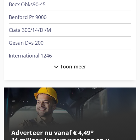
Becx Obks90-45
Benford Pt 9000
Ciata 300/14/Di/M
Gesan Dvs 200
International 1246
Toon meer
International 1455
International 3288
International 353
International 3688
International 433
Adverteer nu vanaf € 4,49
*
International 453