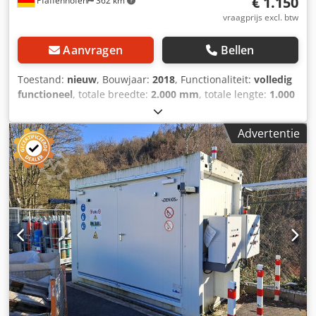
€ 1.150
Pfaffenhofen
362 km
vraagprijs excl. btw
Aanvragen
Bellen
Toestand:
nieuw
, Bouwjaar:
2018
, Functionaliteit:
volledig
functioneel
, totale breedte:
2.000 mm
, totale lengte:
1.000
mm
, Brandwerende deuren – elke deur is nieuw,
ongebruikt en van hoge kwaliteit, enkel geopend voor het
Advertentie
fotograferen. 2 stuks brandwerende deuren van
Teckentrup Door Solutions (verkocht via KAMO Kran und
Toranlagen). Veiligheidsdeuren, stalen deuren, fabrikant
Teckentrup T30 FSA 62 (binnendeuren), enkelvleugelig. DIN
rechts, 1000 x 2000 mm, gegrond in RAL 9002 grijswit en 1
mm staal verzinkt. De deuren zijn nooit gemonteerd
geweest. Inclusief compleet kozijn (1 stuk) voor metselwerk
265 mm met GEZE-glijrail. 1 bovendorpel-deurdranger,
magneetcontact en grendelschakelaar voor bewaking van
de status, slot met paniekfunctie, krukgarnituur, één deur
extra voorzien van een geïntegreerde elektrische
deuropener. Brandvertragend. Het deurblad is 62 mm dik.