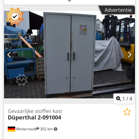
1200 mm, inclusief inzetplanken. Chedpfx Ahszmmwmjgea
Advertentie
1
/
4
Gevaarlijke stoffen kast
Düperthal
2-091004
Weiterstadt
302 km