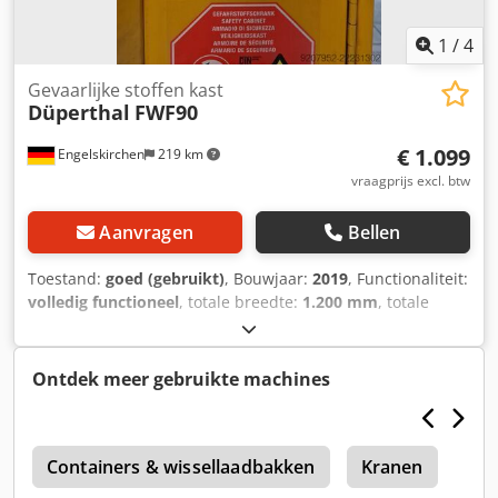
1
/
4
Gevaarlijke stoffen kast
Düperthal
FWF90
€ 1.099
Engelskirchen
219 km
vraagprijs excl. btw
Aanvragen
Bellen
Toestand:
goed (gebruikt)
, Bouwjaar:
2019
, Functionaliteit:
volledig functioneel
, totale breedte:
1.200 mm
, totale
lengte:
600 mm
, totale hoogte:
2.050 mm
, totaalgewicht:
220 kg
, Düperthal kast voor gevaarlijke stoffen, type FWF
90 Chsdpszhrkhsfx Ahgea Wij bieden hier kasten voor
Ontdek meer gebruikte machines
gevaarlijke stoffen aan, van het type FWF 90, voorzien van
zelfsluitende deuren en aansluitingen voor
afzuigsystemen. In totaal 2 stuks. Alle kasten zijn technisch
in goede staat.
Containers & wissellaadbakken
Kranen