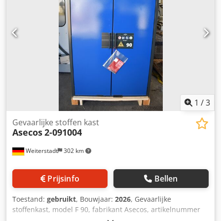
1
/
3
Gevaarlijke stoffen kast
Asecos
2-091004
Weiterstadt
302 km
Prijsinfo
Bellen
Toestand:
gebruikt
, Bouwjaar:
2026
, Gevaarlijke
stoffenkast, model F 90, fabrikant Asecos, artikelnummer
09-195-120. Hoogte 2000 mm, diepte 600 mm, breedte