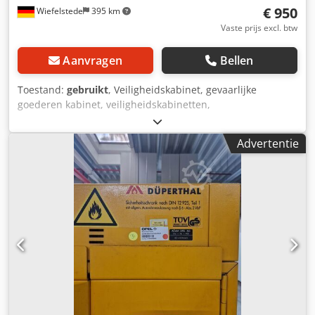
€ 950
Wiefelstede
395 km
Vaste prijs excl. btw
Aanvragen
Bellen
Toestand:
gebruikt
, Veiligheidskabinet, gevaarlijke
goederen kabinet, veiligheidskabinetten,
gereedschapskabinet, staalkabinet, werkplaatskabinet,
elektronicakabinet, batterijkabinet -batterijkast: 4 grenzen,
Advertentie
met rookmelder -Breedte: 600 mm -diepte: 800 mm -
Hoogte: 1800 mm -Transport gewicht: 170 kg Csdpfx Aoh E
Uhnshgoha