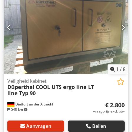
Heftruckkokers 295 x 95 mm Totale afmetingen L x B x H:
1360 x 1250 x 925 mm Eigen gewicht ca. 180 kg goede staat
1
/
8
Veiligheid kabinet
Düperthal
COOL UTS ergo line LT
line Typ 90
€ 2.800
Dietfurt an der Altmühl
540 km
vraagprijs excl. btw
Aanvragen
Bellen