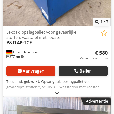
1
/
7
Lekbak, opslagpallet voor gevaarlijke
stoffen, wastafel met rooster
P&D
4P-TCF
€ 580
Hessisch Lichtenau
377 km
Vaste prijs excl. btw
Aanvragen
Bellen
Toestand:
gebruikt
, Opvangbak, opslagpallet voor
gevaarlijke stoffen type 4P-TCF Wasstation met rooster
Fabrikantnummer: 80027720 Bouwjaar: 1997
Opvangvolume: 1000 liter Draagvermogen: 2000 kg bij
Advertentie
gelijkmatige lastverdeling - Bak van staalplaat (1.0038) -
Toezicht goedkeuring: LUA NRW-19h-95/14.0.0 - 3-delige
vuurverzinkte rooster Chjdpjxf Uv Iefx Ahgoa -