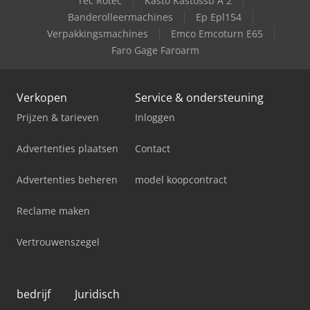
Tec Rotec
Kasto Kastossb A 2
Banderolleermachines
Ep Epl154
Verpakkingsmachines
Emco Emcoturn E65
Faro Gage Faroarm
Verkopen
Service & ondersteuning
Prijzen & tarieven
Inloggen
Advertenties plaatsen
Contact
Advertenties beheren
model koopcontract
Reclame maken
Vertrouwenszegel
bedrijf
Juridisch