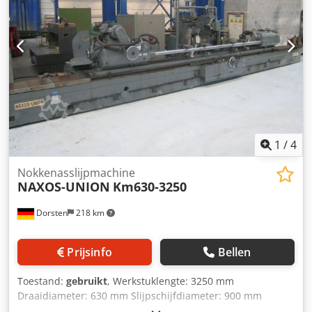
1
/
4
Nokkenasslijpmachine
NAXOS-UNION
Km630-3250
Dorsten
218 km
Prijsinfo
Bellen
Toestand:
gebruikt
, Werkstuklengte: 3250 mm
Draaidiameter: 630 mm Slijpschijfdiameter: 900 mm
Meerdere lunetten Nastelgereedschap