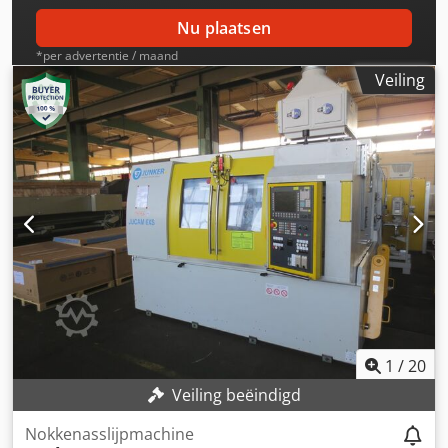
Nu plaatsen
*per advertentie / maand
Veiling
1
/
20
Veiling beëindigd
Nokkenasslijpmachine