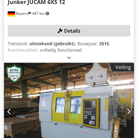
Junker
JUCAM 6XS 12
Bayern
487 km
Details
Toestand:
uitstekend (gebruikt)
, Bouwjaar:
2015
,
Functionaliteit:
volledig functioneel
,
machine-/voertuignummer:
10108
, diameter van de
slijpschijf:
100 mm
, slijplengte:
100 mm
, breedte in het
Veiling
midden:
100 mm
, slijpspindelsnelheid:
18.000 rpm
,
spilsnelheid (max.):
250 rpm
, TECHNISCHE DETAILS Kop
slijpen Invoer: X1-assen (CNC-gestuurd) Voeding: Z1-assen
(CNC-gestuurd) Slijpspindel (I) Invoer: X2 assen (CNC
bestuurd) Voeding: Z2-assen (CNC-gestuurd) Slijpspindel
(II) Invoer: X3-assen (CNC-gestuurd) Slijpspindel (I + II)
Flens: Ø 52 mm Standaard kraag: Ø 32 mm Smering:
Permanente vetsmering Lagerafdichting: met
afdichtingslucht Luchtdruk instellen: zie hoofdstuk 5.3.1
Aandrijving: 12 kW Toerentalregeling: met
frequentieomvormer Max. snelheid: 18.000 tpm