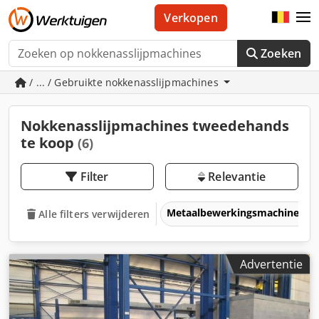
Verkopen
Zoeken
/ ... / Gebruikte nokkenasslijpmachines
Nokkenasslijpmachines tweedehands
te koop
(6)
Filter
Relevantie
Metaalbewerkingsmachines &
Alle filters verwijderen
Advertentie