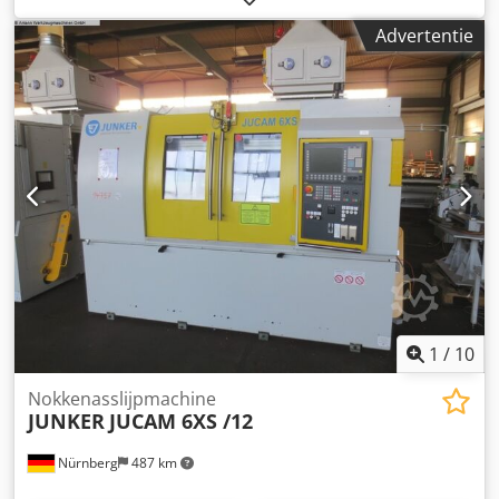
Koelvloeistofinstallatie De technische gegevens zijn
Advertentie
afkomstig van de fabrikant of exploitant en zijn voor ons
niet bindend. Tussentijdse verkoop voorbehouden;
uitsluitend onze algemene bedrijfs- en
verkoopvoorwaarden zijn van toepassing. Over ons
Dsdpfxjyqtube Am Ejck meer dan 400 eigen machines op
voorraad meer dan 15.000 m² opslagruimte,
kraancapaciteit 70 ton meer dan 10.000 accessoires voor
uw werkplaats Wilt u machines, productielijnen of uw
bedrijf verkopen, neem dan contact met ons op. Meer
aanbiedingen vindt u op onze website. Bezichtigen
mogelijk op afspraak. Wij kijken uit naar uw bezoek. Uw
Markus Hirsch team
1
/
10
Nokkenasslijpmachine
JUNKER
JUCAM 6XS /12
Nürnberg
487 km