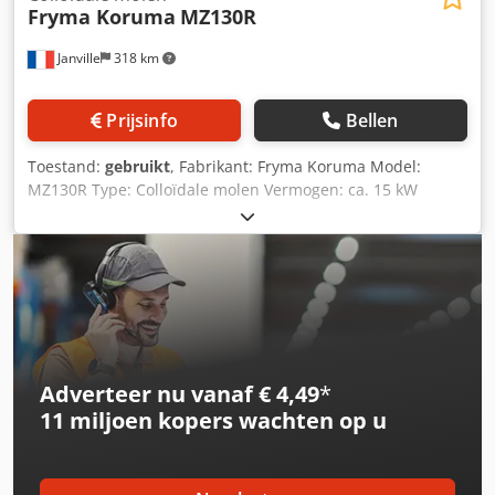
Fryma Koruma
MZ130R
Janville
318 km
Prijsinfo
Bellen
Toestand:
gebruikt
, Fabrikant: Fryma Koruma Model:
MZ130R Type: Colloïdale molen Vermogen: ca. 15 kW
Geschatte capaciteit (volgens fabrikant): 700–7000 l/u
Product deeltjesgrootte: 100–500 µm Crodpfxoy Iqi Es
Abkof
Adverteer nu vanaf € 4,49
*
11 miljoen kopers
wachten op u