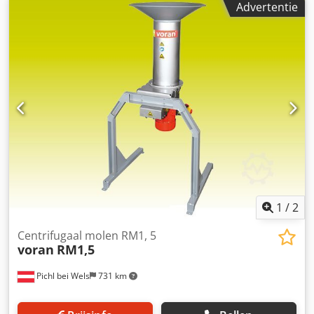
Advertentie
kgmateriaal1.4301 / AISI 304mash ontladingshoogte470
mm geschikt voor de forpomaceous- en
steenvruchtenscooter van de standaard, 9 mm
maaischerm Cedpfjb I Sxkex Abksrf
1
/
2
Centrifugaal molen RM1, 5
voran
RM1,5
Pichl bei Wels
731 km