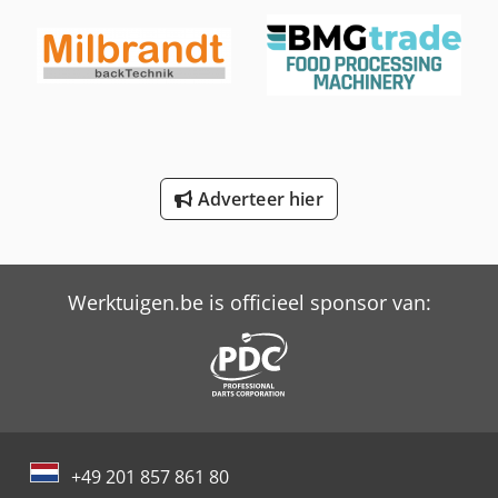
International 946
Job-Mann 200-35
Max Holland
New Holland-Kobelco
Adverteer hier
Oil & Steel
Trailer And Tools
Werktuigen.be is officieel sponsor van:
+49 201 857 861 80