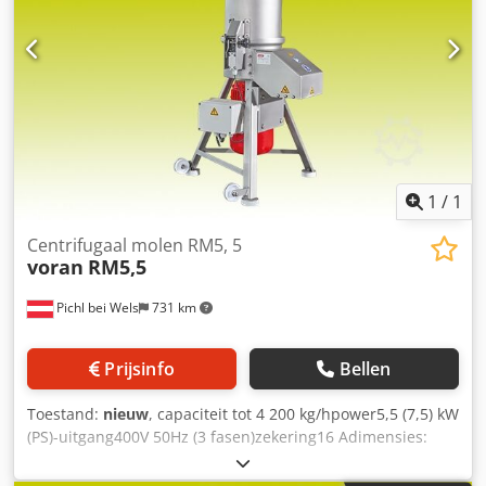
1
/
1
Centrifugaal molen RM5, 5
voran
RM5,5
Pichl bei Wels
731 km
Prijsinfo
Bellen
Toestand:
nieuw
, capaciteit tot 4 200 kg/hpower5,5 (7,5) kW
(PS)-uitgang400V 50Hz (3 fasen)zekering16 Adimensies:
lengte 725 mmwidth690 mm hoogte1 440 mm insteek-
resp. ontladingshoogte1 440 mm gewicht70