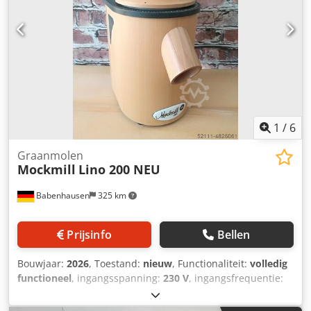
1
/
6
Graanmolen
Mockmill
Lino 200 NEU
Babenhausen
325 km
Prijsinfo
Bellen
Bouwjaar:
2026
, Toestand:
nieuw
, Functionaliteit:
volledig
functioneel
, ingangsspanning:
230 V
, ingangsfrequentie:
50 Hz
, DGUV gecertificeerd tot:
08/2027
,
machine-/voertuignummer:
2026
, NIEUW - NIEUW Mockmill