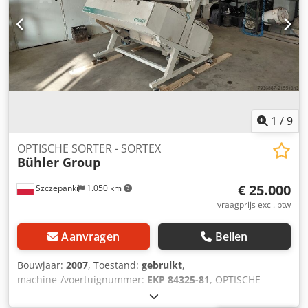
- Rotortoerental: 1000 - 3000 tpm - Aandrijving: 3 PK
Inclusief: bedieningspaneel.
1
/
9
OPTISCHE SORTER - SORTEX
Bühler Group
€ 25.000
Szczepanki
1.050 km
vraagprijs excl. btw
Aanvragen
Bellen
Bouwjaar:
2007
, Toestand:
gebruikt
,
machine-/voertuignummer:
EKP 84325-81
, OPTISCHE
SORTER VOOR VERWIJDEREN VAN VERONTREINIGINGEN -