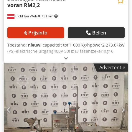
voran
RM2,2
Pichl bei Wels
731 km
Prijsinfo
Bellen
Toestand:
nieuw
, capaciteit tot 1 000 kg/hpower2,2 (3,0) kW
(PS)-elektrische uitgang400V 50Hz (3 fasen)zekering16
Afmetingen: lengte550 mmwidth550 mm breedte520 mm
hoogte1 145 mm hoogte met statief1 530 mm insteek-
Advertentie
resp. ontlaadhoogte1 530 mm gewicht (zonder / met
statief)45 / 60 kgmateriaal1.4301 / AISI
304mashontladingshoogte660 mm geschikt voor een front-
en steenvruchtenmutscherm met een snijscherm9 mm.
Crjdpfsb I Sw Iex Abkef