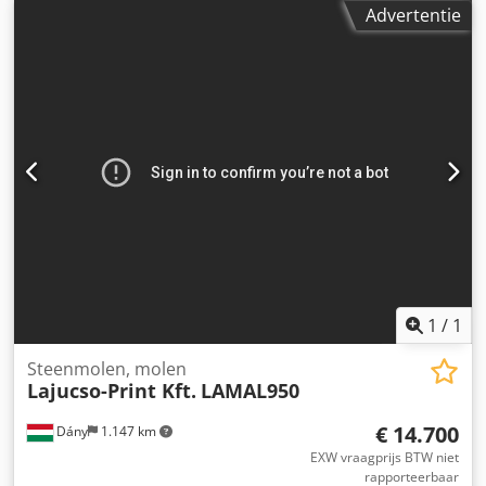
SORTEX van Bühler Type: MEAF DevCtrl Bouwjaar: 2007
Advertentie
Geavanceerde optische machine voor het automatisch
sorteren van bulkproducten, voornamelijk levensmiddelen,
op kleur, vorm en structuur. Credpfx Aoyv Aitebksf
Apparaat is mechanisch in orde. Vereist kalibratie. De
opgegeven prijs is exclusief transport.
1
/
1
Steenmolen, molen
Lajucso-Print Kft.
LAMAL950
€ 14.700
Dány
1.147 km
EXW vraagprijs BTW niet
rapporteerbaar