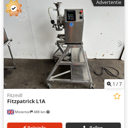
Advertentie
Lino 200 graanmolen NIEUW - NIEUW Steenmolen voor
granen, peulvruchten en specerijen Tafelmodel van hout
Lino 200 Maalwerkturbine met een capaciteit van ca.
200g/minuut Maalgraad: Traploos instelbaar van zeer fijn
tot grof Aansluiting 220V Cjdpjfxk Tqofx Abksrf Afmetingen:
208 x 242 x 380 mm, BxDxH NIEUWE machine met garantie
+ service Bezoek onze Milbrandt Store met
demonstratiebakkerij en veel bakkerijmachines en
apparaten!
1
/
7
Fitzmill
Fitzpatrick
L1A
Misterton
488 km
Prijsinfo
Bellen