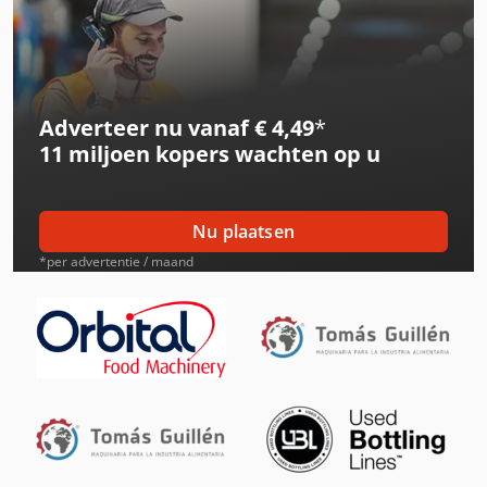
International 453
International 533
Adverteer nu vanaf € 4,49
*
International 553
11 miljoen kopers
wachten op u
International 554
International 644
Nu plaatsen
International 654
*per advertentie / maand
International 824
International 833
International 834
International 844
International 844 S