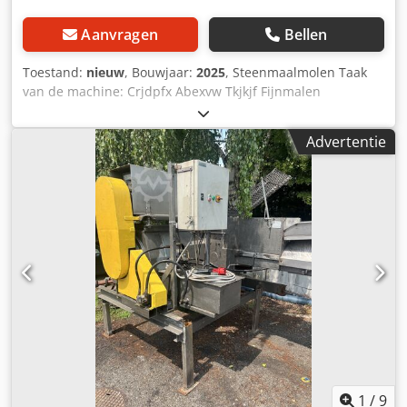
Aanvragen
Bellen
Toestand:
nieuw
, Bouwjaar:
2025
, Steenmaalmolen Taak
van de machine: Crjdpfx Abexvw Tkjkjf Fijnmalen
(poederfijn, tussen 25-100 micron). Tijdens het malen met
stenen worden de deeltjes afgerond en minder gebroken,
Advertentie
waardoor het meel fijn en zacht aanvoelt. De volgende
producten kunnen worden gemalen: - Granen: tarwe,
maïs, rijst, rogge, kikkererwten, gierst, sorghum, boekweit,
oergraan. - Gedroogde planten, vruchten, ui, knoflook,
paprika, wortel, groente, komijn, peper. Gedroogd:
framboos, aardbei, zure kers, braam. - Geperste zaden
(droge massa na oliepersing): zonnebloem, soja,
oliepompoen, hennepzaad, lijnzaad, rozenbottelzaad,
druivenpitten. - Gedroogde kruiden, bladeren, grassen:
brandnetel, lavendel. Belangrijkste onderdelen van de
machine: - Frame - Noodstop/schakelaar - Motor 380V -
Steenkamer - Trechter - Doseerapparaat - Instelbare
maalgrootte 0,05—3 mm - Dosering regelaar -
Hulpmiddelen voor het optillen van de steen Het
1
/
9