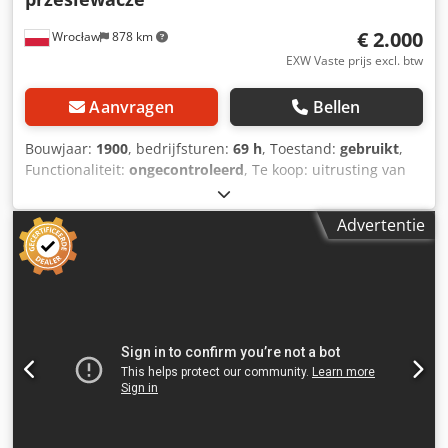
€ 2.000
Wrocław
878 km
EXW Vaste prijs excl. btw
Aanvragen
Bellen
Bouwjaar:
1900
, bedrijfsturen:
69 h
, Toestand:
gebruikt
,
Functionaliteit:
ongecontroleerd
, Te koop: uitrusting van
een stoommolen uit 1887. De staat van de machines is
zoals te zien op de foto's. De machines waren volledig
Advertentie
functioneel tot 2016. Ik spreek Engels. Cedpfx Abozbz
Svsksrf