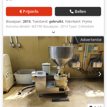
Prijsinfo
Bellen
Bouwjaar:
2013
, Toestand:
gebruikt
, Fabrikant: Fryma
Koruma Model: MZ190 Bouwjaar: 2013 Type: Colloïdale
molen Vermogen: 45 kW Geschatte capaciteit (volgens
fabrikant): 2.600–26.000 l/u Deeltjesgrootte product: 100–
Advertentie
500 µm Technische tekeningen beschikbaar Crsdpfjy H
Rfkex Abkjf