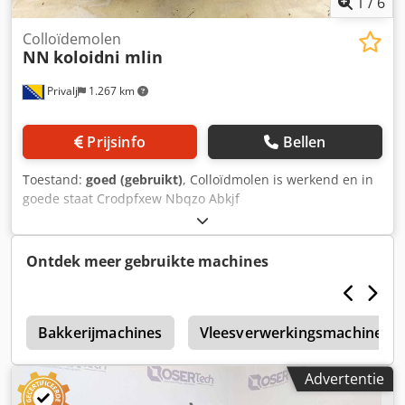
1
/
6
Colloïdemolen
NN
koloidni mlin
Privalj
1.267 km
Prijsinfo
Bellen
Toestand:
goed (gebruikt)
, Colloïdmolen is werkend en in
goede staat Crodpfxew Nbqzo Abkjf
Ontdek meer gebruikte machines
Bakkerijmachines
Vleesverwerkingsmachines
Advertentie