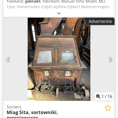
Toestand:
gebruikt
, Fabrikant: Manuel Ortiz Model: MLI
Type: Hamermolen Cjdpfx Ajyhhw Ejbkerf Motorvermogen:
2,2 kW / 3000 tpm Zeef: 2 mm Machine-afmetingen: 50 x 45
x 125 cm Gewicht: 40 kg
Advertentie
1
/
16
Sorters
Miag
Sita, sortowniki,
przesiewacze