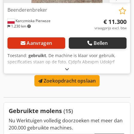
machineframe is van gelakt staal. Overige onderdelen zijn
van roestvrijstaal (inox). Motor: 7,5 kW Capaciteit: 80-150
Beenderenbreker
kg/u
€ 11.300
Karczmiska Pierwsze
1.230 km
vraagprijs excl. btw
Aanvragen
Bellen
Toestand:
gebruikt
, De machine is klaar voor gebruik,
specificaties staan op de foto. Cjdpfx Abexpm Udokjrf
Zoekopdracht opslaan
Gebruikte molens
(15)
Nu Werktuigen volledig doorzoeken met meer dan
200.000 gebruikte machines.