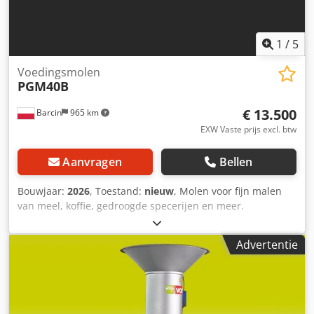
1
/
5
Voedingsmolen
PGM40B
€ 13.500
Barcin
965 km
EXW Vaste prijs excl. btw
Aanvragen
Bellen
Bouwjaar:
2026
, Toestand:
nieuw
, Molen voor fijn malen
van meel, koffie, gedroogde specerijen en meer.
Maalbereik van 20–120 mesh. Capaciteit 100–400 kg per
uur. Motorsnelheid 3400 omw/min. Machinegewicht 600
Advertentie
kg. Benodigde vermogen 11 kW. De machine is voorzien
van een extra stofafzuiging met filtratie. De gehele
machine is vervaardigd uit RVS SUS304. Credpfxok S Rpuo
Abkef