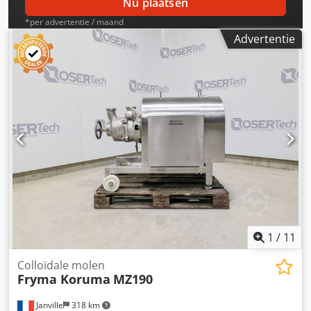
Nu plaatsen
*per advertentie / maand
Advertentie
1
/
11
Colloïdale molen
Fryma Koruma
MZ190
Janville
318 km