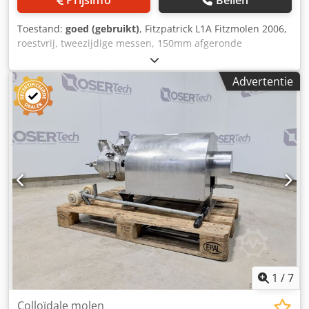
Toestand:
goed (gebruikt)
, Fitzpatrick L1A Fitzmolen 2006,
roestvrij, tweezijdige messen, 150mm afgeronde
snijkamer, voor natte en droge producten, twee dozen met
reserveonderdelen, gemonteerd op mobiel frame Crjdpfx
Advertentie
Asrxdp Nebkef
1
/
7
Colloïdale molen