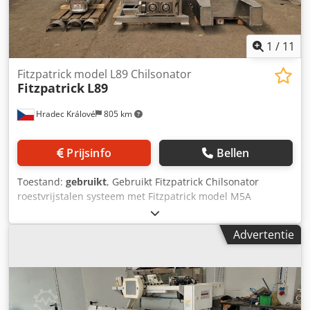
1
/
11
Fitzpatrick model L89 Chilsonator
Fitzpatrick
L89
Hradec Králové
805 km
Prijsinfo
Bellen
Toestand:
gebruikt
, Gebruikt Fitzpatrick Chilsonator
roestvrijstalen systeem met Fitzpatrick model M5A
comminutor. - Fabrikant: Fitzpatrick - Model: L89 -
Materiaal: Productcontactdelen van roestvrij staal AISI 316
Advertentie
- Doseersysteem: Horizontale en verticale schroef -
Rollendiameter: 8" - Rollenbreedte: 2" - Rollen druk:
Luchthydraulisch boostersysteem (ENERPACK BOOSTER)
Fitzpatrick Fitzmill - Model: M5A Codoxd Alnjpfx Abksrf -
Materiaal: Productcontactdelen van roestvrij staal AISI 316