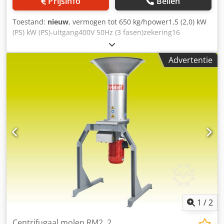
Prijsinfo
Bellen
Toestand:
nieuw
, vermogen tot 650 kg/hpower1,5 (2,0) kW
(PS) kW (PS)-uitgang400V 50Hz (3 fasen)zekering16
Toevoegingen: lengte500 mmwidth420 mm hoogte890 mm
hoogte met standaard1 615 mm insteek- resp.
Advertentie
uitblaashoogte1 615 mm gewicht (zonder / met
standaard)25 / 40 kgmateriaal1.4301 / AISI
304mashontladingshoogte690 mm geschikt voor een maai-
en steengruisafscherming8 mm van de levering. Crsdpfob
I Sw Aex Abkjf
1
/
2
Centrifugaal molen RM2, 2