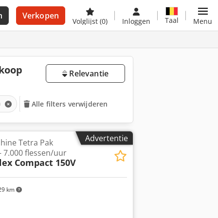
n
Verkopen
Taal
Volglijst
(0)
Inloggen
Menu
 koop
Relevantie
n
Alle filters verwijderen
Advertentie
hine Tetra Pak
 7.000 flessen/uur
lex Compact 150V
29 km
Vraag meer foto's aan