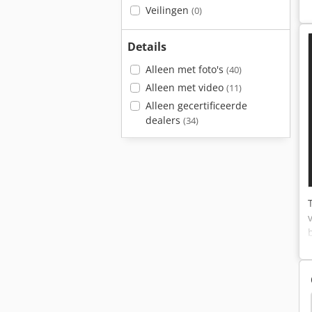
Veilingen
(0)
Details
Alleen met foto's
(40)
Alleen met video
(11)
Alleen gecertificeerde
dealers
(34)
Sullair S88 A
Hurlimann H-478 Prestige