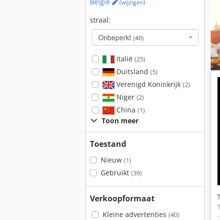
België
(wijzigen)
straal:
Onbeperkt
(40)
Italië
(25)
Duitsland
(5)
Verenigd Koninkrijk
(2)
Niger
(2)
China
(1)
Toon meer
Toestand
Nieuw
(1)
Gebruikt
(39)
Verkoopformaat
Kleine advertenties
(40)