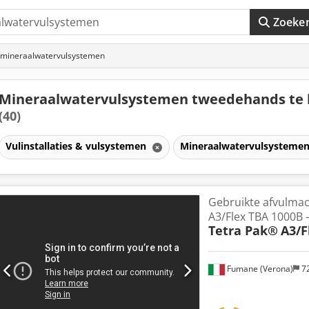
Zoeke
 mineraalwatervulsystemen
Mineraalwatervulsystemen tweedehands te
(40)
Vulinstallaties & vulsystemen
Mineraalwatervulsysteme
Gebruikte afvulmac
A3/Flex TBA 1000B –
Tetra Pak®
A3/F
Fumane (Verona)
7