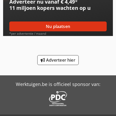
Adverteer nu vanaf € 4,49
*
International 533
gebruikte staat Direct beschikbaar uit Çorlu, Turkije Prijs:
11 miljoen kopers
wachten op u
Op aanvraag
International 553
International 554
Nu plaatsen
International 644
*per advertentie / maand
International 654
International 706
Adverteer hier
International 743
International 824
Werktuigen.be is officieel sponsor van:
International 833
International 834
International 844