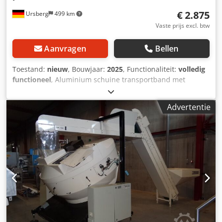
€ 2.875
Ursberg
499 km
Vaste prijs excl. btw
Aanvragen
Bellen
Toestand:
nieuw
, Bouwjaar:
2025
, Functionaliteit:
volledig
functioneel
, Aluminium schuine transportband met
onderbouw Inclusief verstelbare voeten en machinevoeten
om oneffenheden in de ondergrond te egaliseren. Credpfx
Advertentie
Aov Suvfsptef - Aanvoerhoogte: 250mm - Stijgend bereik:
2.500 mm - Uitlaathoogte: 1.800 mm Uitvoering: Aluminium
constructie - Dubbel versterkt profiel 90x45mm - volledige
oppervlakte verwijderingsplaat Aandrijfrol + afbuigrol S235
staal gelast en bewerkt Ø100x520mm gekroond, as
vastgezet met inzetlagers. Aandrijving: Opsteekbare
tandwielmotor 0,55 kW, snelheid 0,3-0,5 m/sec Aansluiting
230/400V, 50Hz Beschermingsklasse IP54 Aandrijving
gereed voor aansluiting op motorklemmenkast (De
inbedrijfstelling moet worden uitgevoerd door een
gekwalificeerde elektricien) Polyurethaan transportband