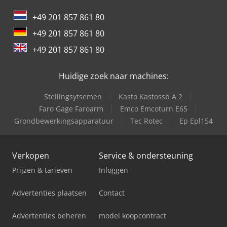
International 844 S
+49 201 857 861 80
International 946
+49 201 857 861 80
International 966
+49 201 857 861 80
Trailer And Tools
Huidige zoek naar machines:
Stellingsytsemen
Kasto Kastossb A 2
Faro Gage Faroarm
Emco Emcoturn E65
Grondbewerkingsapparatuur
Tec Rotec
Ep Epl154
Verkopen
Service & ondersteuning
Prijzen & tarieven
Inloggen
Advertenties plaatsen
Contact
Advertenties beheren
model koopcontract