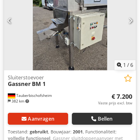
1
/
6
Sluiterstoevoer
Gassner
BM 1
€ 7.200
Tauberbischofsheim
382 km
Vaste prijs excl. btw
Aanvragen
Bellen
Toestand:
gebruikt
, Bouwjaar:
2001
, Functionaliteit:
volledig functioneel
, Gassner sluitdoppenaanvoer met