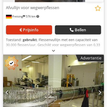
Afvullijn voor wegwerpflessen
Freising
576 km
Prijsinfo
Bellen
Toestand:
gebruikt
, Flessenvullijn met een capaciteit van
30.000 flessen/uur. Geschikt voor wegwerpflessen van 0,33
L Vichy, 0,33 L Euro en 0,5 L NRW. De installatie bestaat uit
de volgende machines/componenten: - Nieuwe glazen
Advertentie
ontnemer, fabrikant: Steinle Fördertechnik -
Bierverwarmingsinstallatie, fabrikant: Fischer -
Flessenvuller, fabrikant: Krones - Kronkurkinvoerbunker
met transport, fabrikant: Gassner - Flessenniveaucontrole,
fabrikant: Metec - Etiketteermachine, fabrikant:
Krones/Renner - Etikettencontrole, fabrikant: Miho -
Flessendrageropvouwmachine, fabrikant: DOKU-Consult
Capaciteit: 30.000 flessen/uur Formaten: 0,33L Vichy, 0,33L
Euro en 0,5L NRW Laagpatronen: 4x8 krat, 5 lagen per
Europallet Bediening/besturing: overwegend Siemens S7