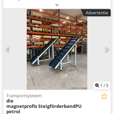
pneumatisch hefsysteem en blazer Cjdpfx Ajww Hvmsptsrf
Filterinstallatie voor luchttransport met 8 m leidingwerk
Advertentie
1
/
5
Transportsysteem
die
magnetprofis
SteigförderbandPU
petrol