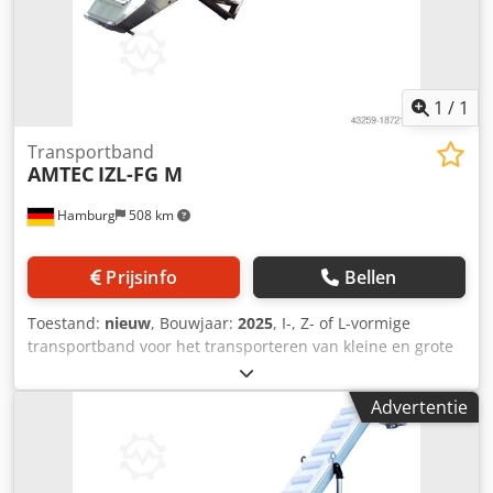
Alle machines zijn leverbaar met volledige garantie.
Cedpfx Aov Nmlmsptjrf
1
/
1
Transportband
AMTEC
IZL-FG M
Hamburg
508 km
Prijsinfo
Bellen
Toestand:
nieuw
, Bouwjaar:
2025
, I-, Z- of L-vormige
transportband voor het transporteren van kleine en grote
volumes, natte/vochtige, bevroren producten naar de
weegunit. Open ontwerp, gegolfde randen,
Advertentie
waterbestendig, onderdelen die in contact komen met het
product zijn gemaakt van polyurethaan en gecertificeerd
volgens FDA 21 CFR 177.2600. - Specificaties: Afmetingen
van de transportbandcompartimenten: L (aanpasbaar aan