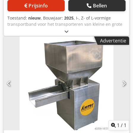
Prijsinfo
Bellen
Toestand:
nieuw
, Bouwjaar:
2025
, I-, Z- of L-vormige
transportband voor het transporteren van kleine en grote
volumes, natte/vochtige, bevroren producten naar de
weegunit. Open ontwerp, gegolfde randen,
Advertentie
waterbestendig, onderdelen die in contact komen met het
product zijn gemaakt van polyurethaan en gecertificeerd
volgens FDA 21 CFR 177.2600. -Specificaties: Afmetingen
van de transportbandcompartimenten: L (aanpasbaar aan
het product) x B 250 x H 50 mm; roestvrijstalen frame; De
transportsnelheid is instelbaar; Afmetingen van de
transportband: L (afhankelijk van de helling van de
transportband) x B 450 x H 3500 mm. De machine/het
systeem is ook leverbaar in andere uitvoeringen voor
verschillende verpakkingsgroottes en
verpakkingssnelheden. Crsdpfx Apev Nmmdetef Houd er
rekening mee dat onze nieuwe prijzen vaak lager zijn dan
de gebruikelijke prijzen. Stel gerust uw vraag en vertel ons
uw verpakkingsopdracht. - Meestal zijn er 30-50
1
/
1
verschillende nieuwe machines direct uit voorraad