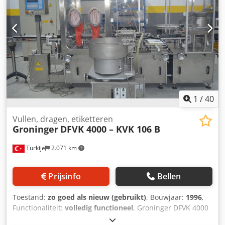
nieuwe prijzen vaak lager zijn dan de gebruikelijke prijzen.
Stel gerust uw vraag en vertel ons uw
verpakkingsopdracht. - Meestal zijn er 30-50 verschillende
nieuwe machines direct uit voorraad leverbaar. Bovendien
hanteren wij zeer korte levertijden van circa 3 weken voor
machines die op klantspecificatie worden vervaardigd. -
Alle machines zijn leverbaar met volledige garantie.
1
/
40
Vullen, dragen, etiketteren
Groninger
DFVK 4000 – KVK 106 B
Turkije
2.071 km
Prijsinfo
Bellen
Toestand:
zo goed als nieuw (gebruikt)
, Bouwjaar:
1996
,
Functionaliteit:
volledig functioneel
, Groninger DFVK 4000
– KVK 106 B Hoogwaardig vul- en sluitsysteem voor flesjes –