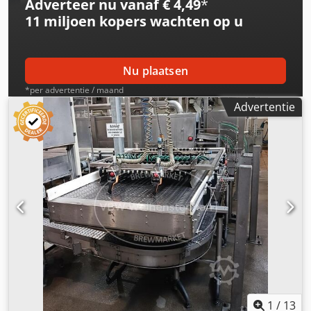
Adverteer nu vanaf € 4,49
*
houtsnippers, kunststof, metaalvrije metaaldetectie,
11 miljoen kopers
wachten op u
neodymium, bovenbandmagneet, magneetbandscheider
alle prijzen zijn nettoprijzen plus 19% BTW Alle informatie
kan zonder voorafgaande kennisgeving worden gewijzigd,
Nu plaatsen
zolang de voorraad strekt!
*per advertentie / maand
Advertentie
1
/
13