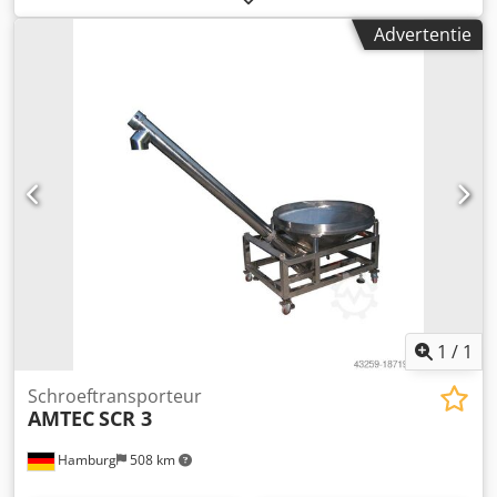
waterbestendige kunststof transportband. - Specificaties:
Advertentie
380V/1,1kW; 3,5 m³ productvolume/u; Gewicht: 350/450kg;
Afmetingen: L3200xB400xH3520mm. Credpov Nmm Dofx
Aptjf De machine/het systeem is ook leverbaar in andere
uitvoeringen voor verschillende verpakkingsgroottes en
verpakkingssnelheden. Houd er rekening mee dat onze
nieuwe prijzen vaak lager zijn dan de gebruikelijke prijzen.
Stel gerust uw vraag en vertel ons uw
verpakkingsopdracht. - Meestal zijn er 30-50 verschillende
nieuwe machines direct uit voorraad leverbaar. Bovendien
hanteren wij zeer korte levertijden van circa 3 weken voor
machines die op klantspecificatie worden vervaardigd. -
Alle machines zijn leverbaar met volledige garantie.
1
/
1
Schroeftransporteur
AMTEC
SCR 3
Hamburg
508 km