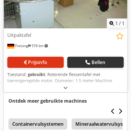
Uitvoering/positie: vrijstaand Uitrusting: nieuwe glazen
afruimer, bierverwarmingsinstallatie, flessenvuller,
kronkurkinvoerbunker met magneettransport,
flessenniveaucontrole, etiketteermachine,
1
/
1
etikettencontrole, inpakker, volkrattencontrole,
palletiseersysteem. Cjdpfxsw Tmhas Aptjrf
Uitpaktafel
Freising
576 km
Prijsinfo
Bellen
Toestand:
gebruikt
, Roterende flessentafel met
toerengeregelde motor. Diameter: 1,5 meter Machine
(extra): met toerengeregelde motor Codpfxow Tml Se
Aptsrf Diameter: 1500 mm Uitrusting: Toerengeregelde
motor
Ontdek meer gebruikte machines
Containervulsystemen
Mineraalwatervulsyste