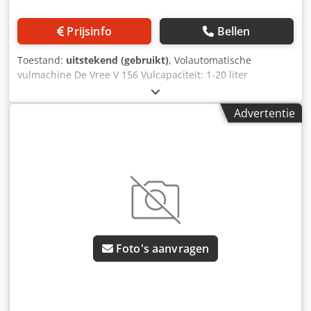
Belangrijke opmerking De installatie wordt aangeboden
zonder pneumatische componenten en zonder besturing
Prijsinfo
Bellen
(automatisering). Hierdoor kan het systeem flexibel worden
aangepast aan de eisen van de koper en naar wens
Toestand:
uitstekend (gebruikt)
, Volautomatische
worden uitgerust met een moderne PLC-, pneumatische-
vulmachine De Vree V 156 Vulcapaciteit: 1-20 liter
en automatiseringsoplossing. Dit biedt maximale
Automatische dekselaanvoer Dsdpfoztc Sgjx Af Ujck
flexibiliteit voor nieuwe installaties of integratie in
Automatische dekselaansluitmachine In zeer goede staat,
bestaande productiefaciliteiten. Toepassingsgebieden
Advertentie
direct uit de productie!!!
Farmaceutische industrie Biotechnologie Vaccinproductie
Steriele productiefaciliteiten API-productie Voorziening van
gereinigde media GMP-productiebedrijven Contract
Manufacturing (CMO) Voordelen Originele Bosch
Pharmatec-kwaliteit Nooit in gebruik genomen
Hoogwaardige GMP-uitvoering Volledige technische
documentatie aanwezig Flexibele aanpassing van de
besturings- en pneumatische techniek aan de wensen van
de klant Direct leverbaar Aanzienlijk goedkoper dan een
Foto's aanvragen
vergelijkbare nieuwe installatie De installatie kan na
afspraak worden bezichtigd. Verdere foto's, technische
documentatie en tekeningen sturen wij u graag op
aanvraag toe.