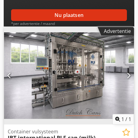
verkoopklare bekers met deksel en codering. Documentatie
is aanwezig. Een bezichtiging ter plaatse is mogelijk.
Nu plaatsen
Dedpfx Aozqfw Tjf Usck
*per advertentie / maand
Advertentie
1
/
1
Container vulsysteem
JBT international
PLF can (milk)