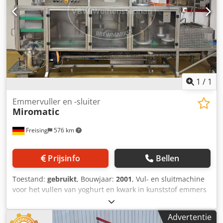
1
/
1
Emmervuller en -sluiter
Miromatic
Freising
576 km
Prijsinfo
Bellen
Toestand:
gebruikt
, Bouwjaar:
2001
, Vul- en sluitmachine
voor het vullen van yoghurt en kwark in kunststof emmers
van verschillende formaten. De kunststof emmers worden
automatisch uit de emmerstapel in het emmermagazijn op
Advertentie
de transportband geplaatst. Voor het vullen worden de