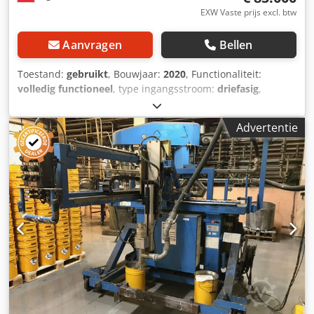
EXW Vaste prijs excl. btw
Aanvragen
Bellen
Toestand:
gebruikt
, Bouwjaar:
2020
, Functionaliteit:
volledig functioneel
, type ingangsstroom:
driefasig
,
garantieduur:
6 maanden
, ingangsspanning:
400 V
,
Uitrusting:
documentatie / handleiding
, Wij bieden deze
Advertentie
gebruikte Alfred Gruber GmbH flesvullijn ARFD 6/11 aan,
inclusief spoelmachine en RingBull Off dopsluitmachine,
bouwjaar 2020. Fabrikant: Alfred Gruber GmbH Type:
Flesvullijn ARFD 6/11 Bouwjaar: 2020 Fabrieknummer:
2020044 Ordernummer: 5728 Capaciteit: 1100 flessen/uur
Inhoud per fles: 0,33 liter Nominaal stroom: 16 A Nominale
spanning: 3×400 V/N/PE Frequentie: 50 Hz 1 stuk
Volautomatische fles-spoelmachine, geïntegreerd in de
installatie Lineaire elektro-pneumatische fles-
spoelmachine met 2x6 spuitkoppen, geschikt voor flessen
Geschikt voor cilindervormige flessen: Hoogte: 170-300 mm
Diameter: ø 58-90 mm 1 stuk Waterfilterinstallatie voor de
fles-spoelmachine 1.0μ en 0.45μ filters met behuizing