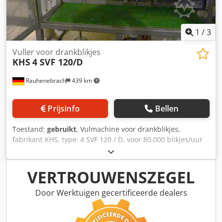
1
/
3
Vuller voor drankblikjes
KHS
4 SVF 120/D
Rauhenebrach
439 km
Prijsinfo
Bellen
Toestand:
gebruikt
, Vulmachine voor drankblikjes,
fabrikant KHS, type: 4 SVF 120 / D, voor 80.000 blikjes/uur
bij 0,33 l blikjes, koolzuurhoudende frisdranken, inclusief
bliksluiter, fabrikant Angelus, type: 121 L (202), bouwjaar
1991. Dsdpfx Ajyzhl Rof Ueck
VERTROUWENSZEGEL
Door Werktuigen gecertificeerde dealers