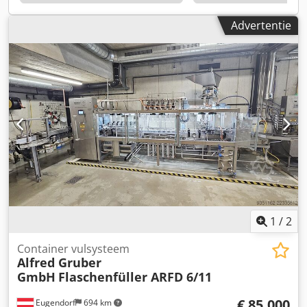
Advertentie
1
/
2
Container vulsysteem
Alfred Gruber
GmbH
Flaschenfüller ARFD 6/11
€ 85.000
Eugendorf
694 km