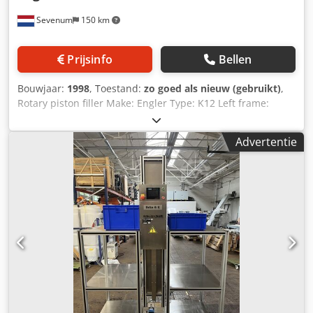
Sevenum
150 km
Prijsinfo
Bellen
Bouwjaar:
1998
, Toestand:
zo goed als nieuw (gebruikt)
,
Rotary piston filler Make: Engler Type: K12 Left frame:
Completely stainless steel adjustable filling volume up to
550ml Capacity: up to 7.500 bottles per hour Power supply:
Advertentie
380 Volt - 50 Hz - 4.5 kW Djdpsg D Un Defx Af Usck
Dimensions: L x W x H = 2.500 x 2.100 x 2.500 mm Weight:
1.250 Kg Features: adjustable bottle height and filling
volume including conveyor belt central product tank with
level control