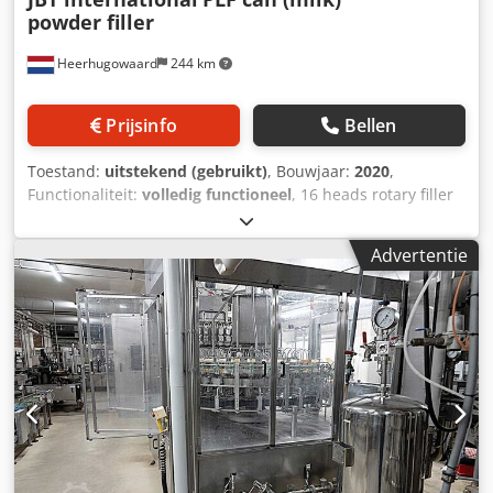
powder filler
Heerhugowaard
244 km
Prijsinfo
Bellen
Toestand:
uitstekend (gebruikt)
, Bouwjaar:
2020
,
Functionaliteit:
volledig functioneel
, 16 heads rotary filler
Djdpfezlhy Hsx Af Ueck with 2 checkweighers year: 2020
Advertentie