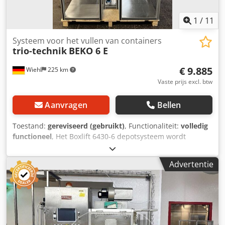
1
/
11
Systeem voor het vullen van containers
trio-technik
BEKO 6 E
€ 9.885
Wiehl
225 km
Vaste prijs excl. btw
Aanvragen
Bellen
Toestand:
gereviseerd (gebruikt)
, Functionaliteit:
volledig
functioneel
, Het Boxlift 6430-6 depotsysteem wordt
verkocht met een nieuwe Siemens SIMATIC HMI-controller.
Hier zijn enkele belangrijke specificaties: L: 1600 mm B:
Advertentie
850 mm H: 2100 mm - Basisframe van aluminium profielen
met 6 sleuven voor kartonnen dozen of polyboxen - RVS
vloerpanelen Dodpfswqpwmox Af Uock -
Onderdelentransportgoten - Festo pneumatiek
geïnstalleerd