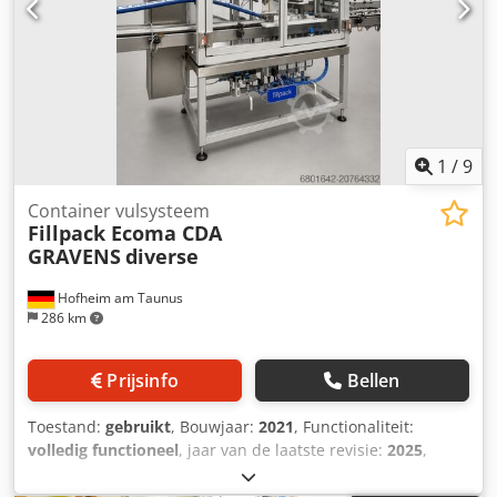
1
/
9
Container vulsysteem
Fillpack Ecoma CDA
GRAVENS
diverse
Hofheim am Taunus
286 km
Prijsinfo
Bellen
Toestand:
gebruikt
, Bouwjaar:
2021
, Functionaliteit:
volledig functioneel
, jaar van de laatste revisie:
2025
,
Uitrusting:
documentatie / handleiding
, Te koop
aangeboden: een complete, industrieel gebruikte vul-,