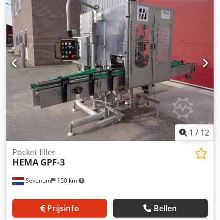
kwalitatief een zeer hoogwaardige machine. Voor vragen
up to 4.000 fillings per hour (depending on filling volume
kunt u mailen, wij helpen u graag verder met deze of een
and product) with 1 liter you get about 1.200 fillings per
andere machine. Tevens hebben wij een labelmachine
hour. Dsdpfx Aehbrxxof Usck Power supply: 380 Volt - 50
welke een zeer goede combinatie vormt met de
Hz - 3.0 kW Features: volume tank machine fills with
afvulmachine. Wij streven ernaar u binnen 24 uur reactie
pulses, so a wide filling volume range fully adjustable with
te geven. Uiteraard zijn wij ook telefonisch bereikbaar.
/ without bottom filling 1-6 cups separately adjustable
Graag staan wij voor u klaar op werkdagen tussen 08.30 en
Note: machine in perfect condition
17.00.
1
/
12
Pocket filler
HEMA
GPF-3
Sevenum
150 km
Prijsinfo
Bellen