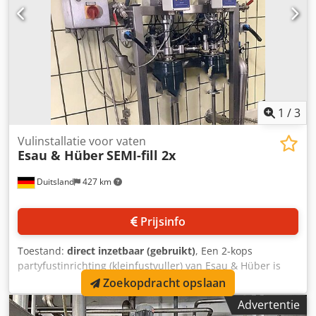
1
/
3
Vulinstallatie voor vaten
Esau & Hüber
SEMI-fill 2x
Duitsland
427 km
Prijsinfo
Toestand:
direct inzetbaar (gebruikt)
, Een 2-kops
partyfustinrichting (kleinfustvuller) van Esau & Hüber is
beschikbaar. Vulcapaciteit: 300 per uur, fustformaat: 5
Zoekopdracht opslaan
liter, vulstations: 2. Bezichtiging ter plaatse is mogelijk.
Advertentie
Dcedpfx Afox R Dt Ns Uok