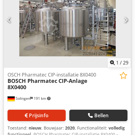
1
/
29
OSCH Pharmatec CIP-installatie 8X0400
BOSCH Pharmatec
CIP-Anlage
8X0400
Solingen
191 km
Prijsinfo
Bellen
Toestand:
nieuw
, Bouwjaar:
2020
, Functionaliteit:
volledig
functioneel
, BOSCH Pharmatec CIP-installatie 8X0400 –