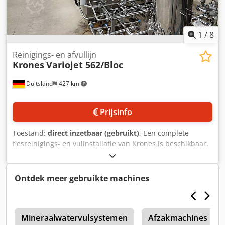
1
/
8
Reinigings- en afvullijn
Krones
Variojet 562/Bloc
Duitsland
427 km
Prijsinfo
Toestand:
direct inzetbaar (gebruikt)
, Een complete
flesreinigings- en vulinstallatie van Krones is beschikbaar.
Doorvoercapaciteit: 8000 flessen/uur, carrouselmachine-
indeling: 161 mm, carrouseldiameter: 1800 mm,
vulpunten: 50. Het betreft hier een complete reinigings- en
Ontdek meer gebruikte machines
vulmachine voor glas- en plasticflessen. Documentatie is
aanwezig. Een bezichtiging ter plaatse is mogelijk.
Dodpfxozmh Sls Af Uock
3
Mineraalwatervulsystemen
Afzakmachines