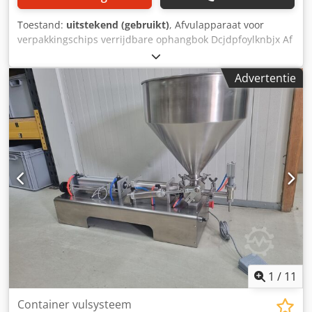
1"; persluchtaansluiting 3/8"; CIP-retour DN40
Toestand:
uitstekend (gebruikt)
, Afvulapparaat voor
verpakkingschips verrijdbare ophangbok Dcjdpfoylknbjx Af
Ujk maximale uittrekhoogte 3,30 meter draagvermogen ca.
10 kg 4 geremde zwenkwielen
Advertentie
1
/
11
Container vulsysteem