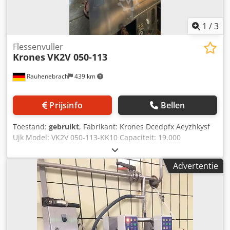
1
/
3
Flessenvuller
Krones
VK2V 050-113
Rauhenebrach
439 km
Prijsinfo
Bellen
Toestand:
gebruikt
, Fabrikant: Krones Dcedpfx Aeyzhkysf
Ujk Model: VK2V 050-113-KK10 Capaciteit: 19.000
flessen/uur Uitvoering: bier in 0,5 l glazen fles Bouwjaar:
1991 Aanvoer: blok Looprichting: rechts naar links
Advertentie
Vulmachine: VK2V 050-113 Vulverdeling: 113 mm Aantal
vulposities: 50 stuks Uitvoering: hoogteverstelling
vullerreservoir, automatische schervenafspoeling,
mechanisch vulsysteem, flessendouche, HDE Sluiter:
Kronenkorksluiter 10-113 Uitvoering: hoogteverstelling
sluiterbovendeel