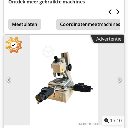
Ontdek meer gebruikte machines
juwelierswerk, horlogemakerij en andere
precisiewerkzaamheden. Technische gegevens: •
Fabrikant: Wild Heerbrugg • Model: M3 • Productieland:
Zwitserland • Binoculaire kop • Scherpstelling instelbaar •
Meetplaten
Coördinatenmeetmachines
Stevige laboratoriumstandaard Chedpfjzagapjx Abwea •
Hoogwaardige optiek Staat: Gebruikt apparaat. In goede
Advertentie
visuele staat, met normale gebruikssporen. Wordt verkocht
in precies de samenstelling zoals getoond op de foto's.
1
/
10