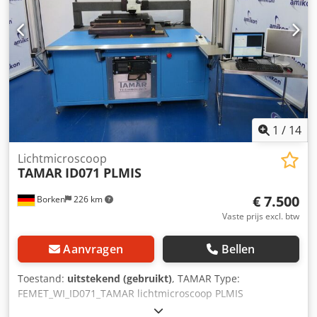
1
/
14
Lichtmicroscoop
TAMAR
ID071 PLMIS
€ 7.500
Borken
226 km
Vaste prijs excl. btw
Aanvragen
Bellen
Toestand:
uitstekend (gebruikt)
, TAMAR Type:
FEMET_WI_ID071_TAMAR lichtmicroscoop PLMIS
Lichtmicroscoop De TAMAR lichtmicroscoop ID071 dient