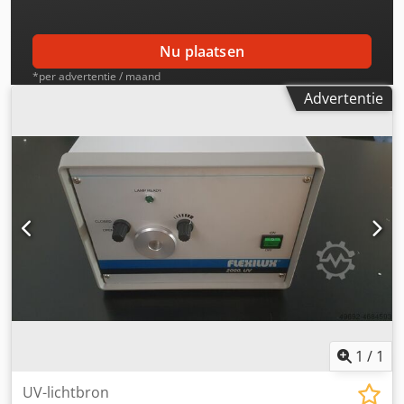
Nu plaatsen
*per advertentie / maand
Advertentie
1
/
1
UV-lichtbron