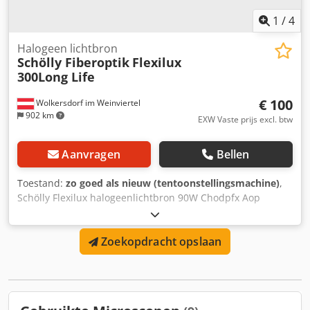
1
/
4
Halogeen lichtbron
Schölly Fiberoptik
Flexilux
300Long Life
€ 100
Wolkersdorf im Weinviertel
902 km
EXW Vaste prijs excl. btw
Aanvragen
Bellen
Toestand:
zo goed als nieuw (tentoonstellingsmachine)
,
Schölly Flexilux halogeenlichtbron 90W Chodpfx Aop
Ecfwsbwoa
Zoekopdracht opslaan