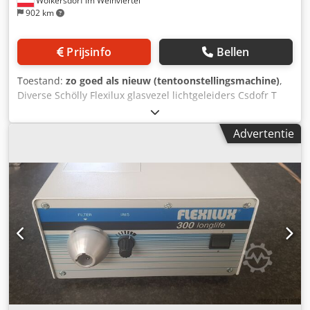
Wolkersdorf im Weinviertel
902 km
Prijsinfo
Bellen
Toestand:
zo goed als nieuw (tentoonstellingsmachine)
,
Diverse Schölly Flexilux glasvezel lichtgeleiders Csdofr T
Ihjpfx Abwoha - Ringverlichting - Zwanenhals - Enkele
lichtgeleider Vanaf € 100,-- /stuk (single LL) tot € 350,--
Advertentie
(ringlicht groot) Prijzen EXW, staffelkorting mogelijk