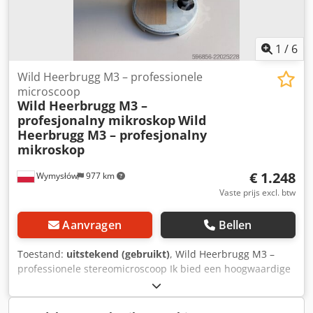
1
/
6
Wild Heerbrugg M3 – professionele
microscoop
Wild Heerbrugg M3 –
profesjonalny mikroskop
Wild
Heerbrugg M3 – profesjonalny
mikroskop
€ 1.248
Wymysłów
977 km
Vaste prijs excl. btw
Aanvragen
Bellen
Toestand:
uitstekend (gebruikt)
, Wild Heerbrugg M3 –
professionele stereomicroscoop Ik bied een hoogwaardige
stereomicroscoop aan van het gerenommeerde Zwitserse
merk Wild Heerbrugg. Het apparaat is geschikt voor
gebruik in laboratoria, kwaliteitscontrole, elektronica,