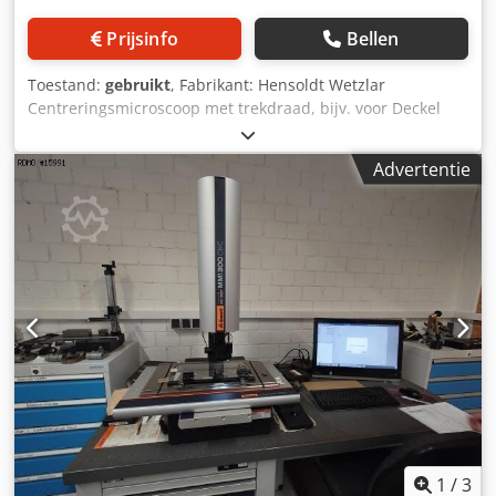
Prijsinfo
Bellen
Toestand:
gebruikt
, Fabrikant: Hensoldt Wetzlar
Centreringsmicroscoop met trekdraad, bijv. voor Deckel
machines Chedpfx Asy Tbwwjbwoa
Advertentie
1
/
3