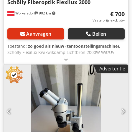
Schölly Fiberoptik
Flexilux 2000
€ 700
Wolkersdorf
902 km
Vaste prijs excl. btw
Aanvragen
Bellen
Toestand:
zo goed als nieuw (tentoonstellingsmachine)
,
Schölly Flexilux Kwikwikdamp Lichtbron 2000W Wit/UV
selecteerbaar prijzen zijn EXW Csdpjfr T Hvofx Abwsha
Advertentie