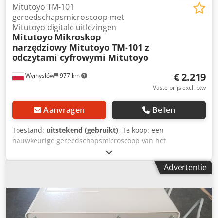
Mitutoyo TM-101
gereedschapsmicroscoop met
Mitutoyo digitale uitlezingen
Mitutoyo
Mikroskop
narzędziowy Mitutoyo TM-101 z
odczytami cyfrowymi Mitutoyo
€ 2.219
Wymysłów
977 km
Vaste prijs excl. btw
Aanvragen
Bellen
Toestand:
uitstekend (gebruikt)
, Te koop: een
nauwkeurige gereedschapsmicroscoop van het
gerenommeerde Japanse merk Mitutoyo, model TM-101
(Code No. 176-901). Dit apparaat is ontworpen voor het
Advertentie
controleren van afmetingen, vormen, profielen,
oppervlakken en contouren in gereedschapsmakerijen,
meetlaboratoria en kwaliteitscontrolediensten. Fabrikant:
Mitutoyo Mfg. Co. Ltd. Japan. Type: TM-101. Digitale
Mitutoyo uitlezingen op de X- en Y-assen met ABS- en INC-