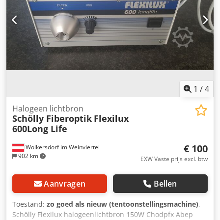
functie, preset, data-uitgang. Kruistafel met rotatie en
fijnafstelling. Verlichtingsfuncties: Oppervlak, Contour,
Hoofdverlichting. Voeding: AC 220V, 50–60 Hz, 8 VA.
Robuuste, stabiele industriële constructie. Zeer goede
staat, compleet apparaat, technisch volledig functioneel en
klaar voor gebruik. Ideaal voor het meten van
snijgereedschappen, frezen, boren, platen, inspectie van
precisieonderdelen en het meten van contouren,
schroefdraad en detailgeometrieën. Chedow R E Hispfx
1
/
4
Abwea
Halogeen lichtbron
Schölly Fiberoptik
Flexilux
600Long Life
€ 100
Wolkersdorf im Weinviertel
902 km
EXW Vaste prijs excl. btw
Aanvragen
Bellen
Toestand:
zo goed als nieuw (tentoonstellingsmachine)
,
Schölly Flexilux halogeenlichtbron 150W Chodpfx Abep