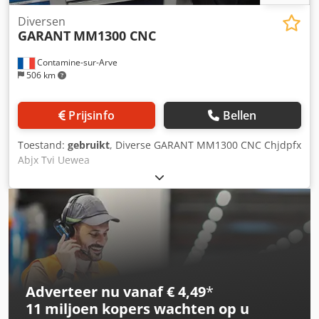
Diversen
GARANT
MM1300 CNC
Contamine-sur-Arve
506 km
Prijsinfo
Bellen
Toestand:
gebruikt
, Diverse GARANT MM1300 CNC Chjdpfx
Abjx Tvi Uewea
Adverteer nu vanaf € 4,49
*
11 miljoen kopers
wachten op u