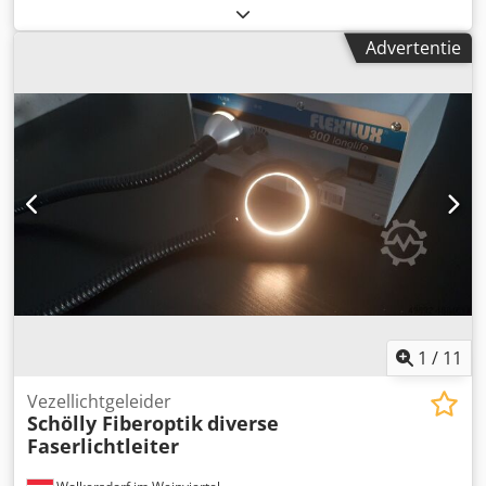
Ecfzewja
Advertentie
1
/
11
Vezellichtgeleider
Schölly Fiberoptik
diverse
Faserlichtleiter