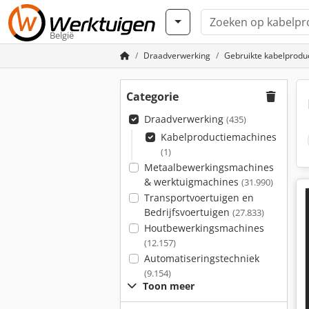
België
Draadverwerking
Gebruikte kabelprodu
Categorie
Draadverwerking
(435)
Kabelproductiemachines
(1)
Metaalbewerkingsmachines
& werktuigmachines
(31.990)
Transportvoertuigen en
Bedrijfsvoertuigen
(27.833)
Houtbewerkingsmachines
(12.157)
Automatiseringstechniek
(9.154)
Toon meer