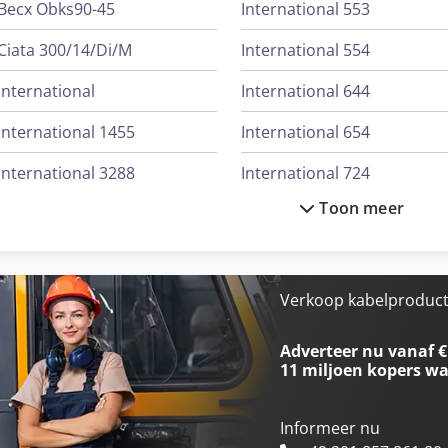
Becx Obks90-45
International 553
Ciata 300/14/Di/M
International 554
International
International 644
International 1455
International 654
International 3288
International 724
Toon meer
International 3688
International 743
International 433
International 824
International 453
International 833
Verkoop kabelproduct
International 533
International 834
Adverteer nu vanaf €
11 miljoen kopers
wa
Informeer nu