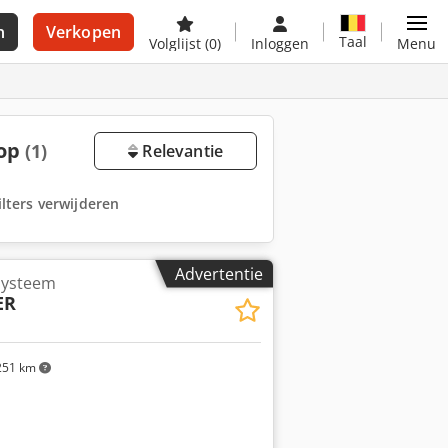
n
Verkopen
Taal
Volglijst
(0)
Inloggen
Menu
oop
(1)
Relevantie
filters verwijderen
Advertentie
lsysteem
ER
51 km