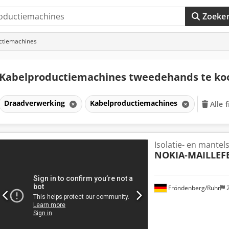
Zoeke
ctiemachines
Kabelproductiemachines tweedehands te k
Draadverwerking
Kabelproductiemachines
Alle 
Isolatie- en mante
NOKIA-MAILLEF
Fröndenberg/Ruhr
2