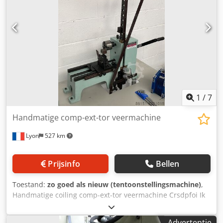
1
/
7
Handmatige comp-ext-tor veermachine
Lyon
527 km
Prijsinfo
Bellen
Toestand:
zo goed als nieuw (tentoonstellingsmachine)
,
Handmatige coiling comp-ext-tor veermachine Crsdpfoi Ik
H Iex Abxof
Advertentie