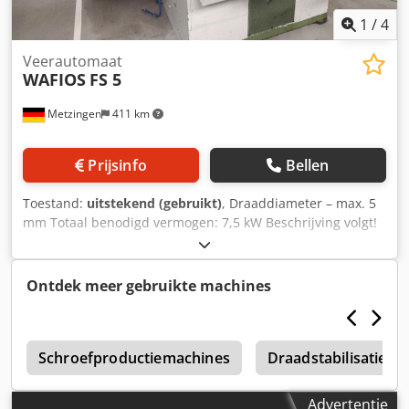
1
/
4
Veerautomaat
WAFIOS
FS 5
Metzingen
411 km
Prijsinfo
Bellen
Toestand:
uitstekend (gebruikt)
, Draaddiameter – max. 5
mm Totaal benodigd vermogen: 7,5 kW Beschrijving volgt!
Cjdpfjyr Si Hox Abxjrf
Ontdek meer gebruikte machines
6
Schroefproductiemachines
Draadstabilisatiem
Advertentie