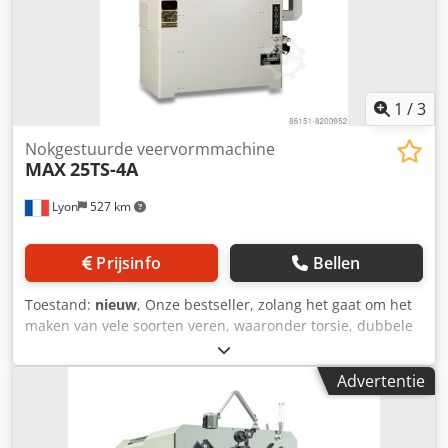
1
/
3
Nokgestuurde veervormmachine
MAX
25TS-4A
Lyon
527 km
Prijsinfo
Bellen
Toestand:
nieuw
, Onze bestseller, zolang het gaat om het
maken van vele soorten veren, waaronder torsie, dubbele
torsie, verlenging & draadvormen. Goedkoop in prijs, maar
waardevol in termen van productiesnelheid,
Advertentie
nauwkeurigheid en mogelijkheden. Crjdpfx Aboi Ik D Eexef