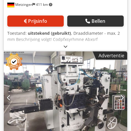
Metzingen
411 km
Prijsinfo
Bellen
Toestand:
uitstekend (gebruikt)
, Draaddiameter - max. 2
mm Beschrijving volgt! Codpfxsyrhmne Abxsrf
Advertentie