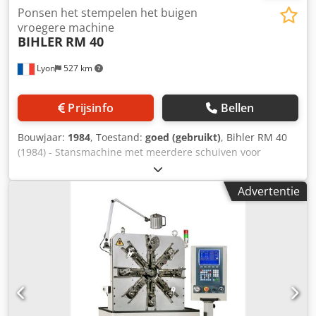
Ponsen het stempelen het buigen
vroegere machine
BIHLER
RM 40
Lyon
527 km
Prijsinfo
Bellen
Bouwjaar:
1984
, Toestand:
goed (gebruikt)
, Bihler RM 40
(1984) - Stansmachine met meerdere schuiven voor
stansen en buigen. Codpsh T Ulysfx Abxjrf De machine is
afgebeeld met 5 schuiven, maar een 6e is beschikbaar.
Advertentie
Verschillende omslagen voor band of draad zijn
beschikbaar. Machine met 8-tons pers en 5 of 6 geleiders -
hydraulische klemming voor draad of band. Een machine
indien uitgerust met een extra aanvoersysteem vanaf de
achterzijde van de machine, door het middengat.