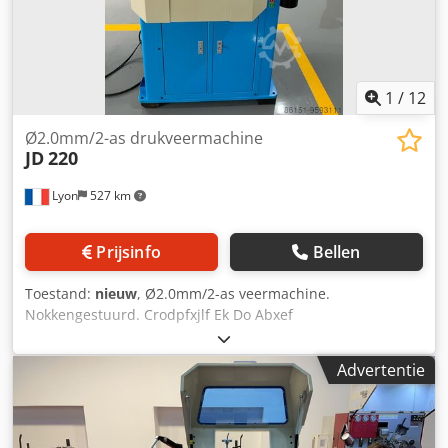
1
/
12
Ø2.0mm/2-as drukveermachine
JD
220
Lyon
527 km
Prijsinfo
Bellen
Toestand:
nieuw
, Ø2.0mm/2-as veermachine.
Nokkengestuurd. Crodpfxjlf Ek Do Abxef
Advertentie