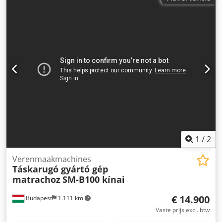
1
/
2
Verenmaakmachines
Táskarugó gyártó gép
matrachoz
SM-B100 kínai
€ 14.900
Budapest
1.111 km
Vaste prijs excl. btw