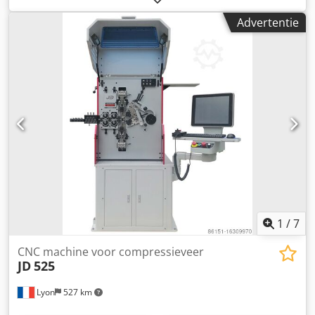
Advertentie
1
/
7
CNC machine voor compressieveer
JD
525
Lyon
527 km