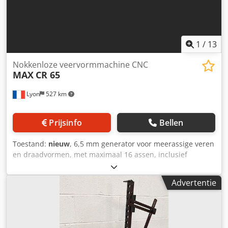
1
/
13
Nokkenloze veervormmachine CNC
MAX
CR 65
Lyon
527 km
Prijsinfo
Bellen
Toestand:
nieuw
, 6,5 mm generator voor meerassige veren
en draadvormen, met maximaal 16 assen, inclusief
draadrotatie, één motor per dia, OD-regeling en andere
leuke functies. De machine wordt veel gebruikt voor
Advertentie
landbouw dubbele torsieveren, maar niet alleen: zij kan
een uitgebreid gamma van torsie, dubbele torsie,
verlengingsveren, evenals draad en strookvormen
produceren. Codei Ik Ayspfx Abxerf