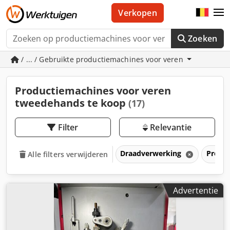
Verkopen
Zoeken
/ ... / Gebruikte productiemachines voor veren
Productiemachines voor veren
tweedehands te koop
(17)
Filter
Relevantie
Draadverwerking
Produ
Alle filters verwijderen
Advertentie