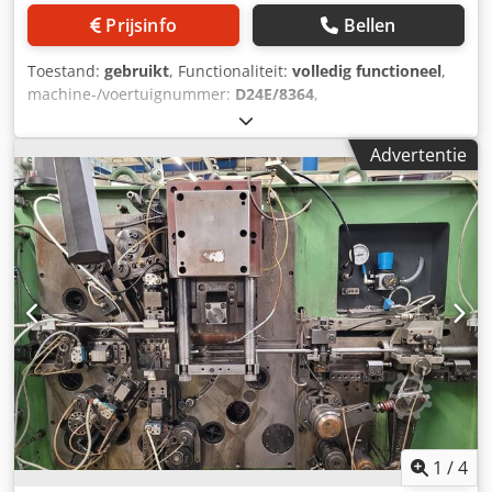
Prijsinfo
Bellen
Toestand:
gebruikt
, Functionaliteit:
volledig functioneel
,
machine-/voertuignummer:
D24E/8364
,
Aanbiedingsnummer: D24E/8364 Machine type: ZICK ZACK
veermachine Merk: WAFIOS Type: SLF4/SLF4S Bouwjaar:
Advertentie
Draaddiameter: 2,4-4 mm Csdpfxswi Ub Is Abxsrf
Veerdiameter: 42-55 mm Output - stuks/min: ca. 32 meter
Locatie: In Europa
1
/
4