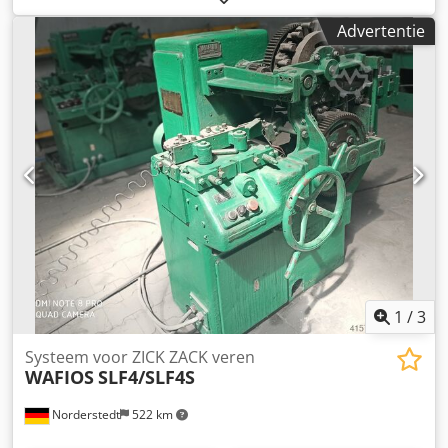
verhouding 'prijs/kwaliteit van de productie' op de markt.
Advertentie
Csdpsi Ik Hrofx Abxjrf
1
/
3
Systeem voor ZICK ZACK veren
WAFIOS
SLF4/SLF4S
Norderstedt
522 km