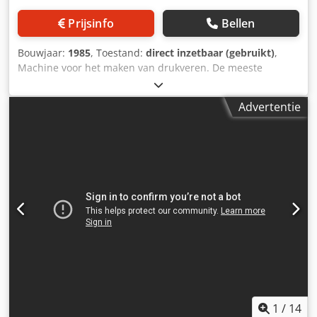
Prijsinfo
Bellen
Bouwjaar:
1985
, Toestand:
direct inzetbaar (gebruikt)
,
Machine voor het maken van drukveren. De meeste
machines van Schenker en enkele Bamatec machines zijn
bij ons verkrijgbaar. Cjdof I Uumopfx Abxorf
Advertentie
1
/
14