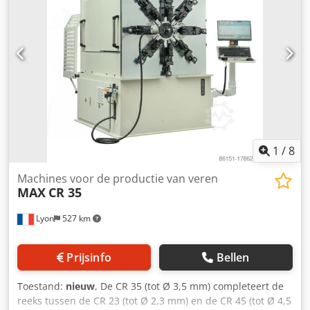
1
/
8
Machines voor de productie van veren
MAX
CR 35
Lyon
527 km
Prijsinfo
Bellen
Toestand:
nieuw
, De CR 35 (tot Ø 3,5 mm) completeert de
reeks tussen de CR 23 (tot Ø 2,3 mm) en de CR 45 (tot Ø 4,5