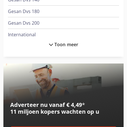
Gesan Dvs 180
Gesan Dvs 200
International
Toon meer
International 1455
International 3288
International 3688
International 433
International 453
Adverteer nu vanaf € 4,49
*
International 533
11 miljoen kopers
wachten op u
International 553