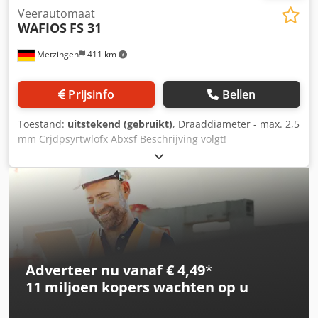
Veerautomaat
WAFIOS
FS 31
Metzingen
411 km
Prijsinfo
Bellen
Toestand:
uitstekend (gebruikt)
, Draaddiameter - max. 2,5
mm Crjdpsyrtwlofx Abxsf Beschrijving volgt!
Adverteer nu vanaf € 4,49
*
11 miljoen kopers
wachten op u