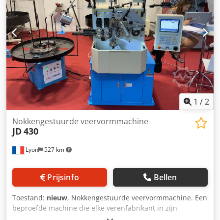
1
/
2
Nokkengestuurde veervormmachine
JD
430
Lyon
527 km
Prijsinfo
Bellen
Toestand:
nieuw
, Nokkengestuurde veervormmachine. Een
beproefde machine die elke verenfabrikant in zijn
verenwinkel zou moeten hebben voor een de beste