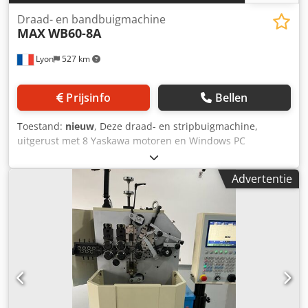
Draad- en bandbuigmachine
MAX
WB60-8A
Lyon
527 km
Prijsinfo
Bellen
Toestand:
nieuw
, Deze draad- en stripbuigmachine,
uitgerust met 8 Yaskawa motoren en Windows PC
numerieke besturing, is perfect voor het maken van grote
onderdelen in 2D of 3D. De voordelen van deze apparatuur
Advertentie
zijn onder andere lage gereedschapskosten, eenvoudige
programmering, lage onderhoudskosten, betrouwbaarheid
en dimensionale herhaalbaarheid van de geproduceerde
onderdelen. Crodpfx Aspiucxobxof