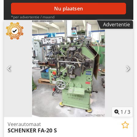
Nu plaatsen
*per advertentie / maand
Advertentie
1
/
3
Veerautomaat
SCHENKER
FA-20 S