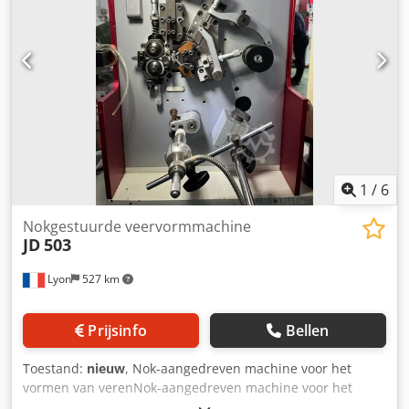
1
/
6
Nokgestuurde veervormmachine
JD
503
Lyon
527 km
Prijsinfo
Bellen
Toestand:
nieuw
, Nok-aangedreven machine voor het
vormen van verenNok-aangedreven machine voor het
vormen van veren Crodpfomb Uurox Abxsf