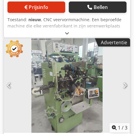
Prijsinfo
Bellen
Toestand:
nieuw
, CNC veervormmachine. Een beproefde
machine die elke verenfabrikant in zijn verenwerkplaats
zou moeten hebben voor een van de beste verhoudingen
op de markt. Crjdpstv D Awofx Abxsf
Advertentie
1
/
3