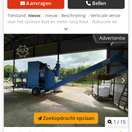
Aanvragen
Bellen
Toestand:
nieuw
, - nieuw - Beschrijving: - Verticale versie
voor het splitsen kort en meter lang hout - Robuuste en
solide constructie - Stoot- en krasbestendig dankzij
hoogwaardige kwaliteit poedercoating - Snelle,
Advertentie
gereedschapsloze aanpassing van de spleethoogte - Lage
bodemplaat voor eenvoudig, Vermoeidheidsvrij laden van
grote boomstammen - Faseomvormer op alle 400 V-
modellen - Comfortabel transport met handdissel door
standaard chassis met grote luchtbanden en extra
steunwiel - Ruimtebesparende opslag door eenvoudige
Cjdpfx Alevxr Ryjfjrf neerlaatbare cilinder - Krachtig
industrieel hydraulisch systeem - Tweehanden
veiligheidsschakelaar - Met gespleten materiaalhouder
Technische gegevens: afmetingen en gewichten Lengte ca.
1050 mm breedte/diepte ca. 1700 mm Hoogte ca. 2500 mm
Gewicht ca. 282 kg drijfveer Aftakassnelheid 540 min¯¹
apparaatgegevens splijtkracht max. 23,4 t spleetlengte
Zoekopdracht opslaan
min. 560 mm spleetlengte max. 1100 mm
1
/
15
Splijtmateriaaldiameter min. 80 mm gespleten