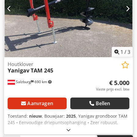
1
/
3
Houtklover
Yanigav
TAM 245
€ 5.000
Salzburg
690 km
Vaste prijs excl. btw
Aanvragen
Bellen
Toestand:
nieuw
, Bouwjaar:
2025
, Yanigav grondboor TAM
245 • Eenvoudige driepuntsophanging • Zeer robuust,
gelast chassis • Veelzijdige, krachtige versnellingsbak van
30 tot 90 pk • Te gebruiken boor diameters: 10 cm tot 80