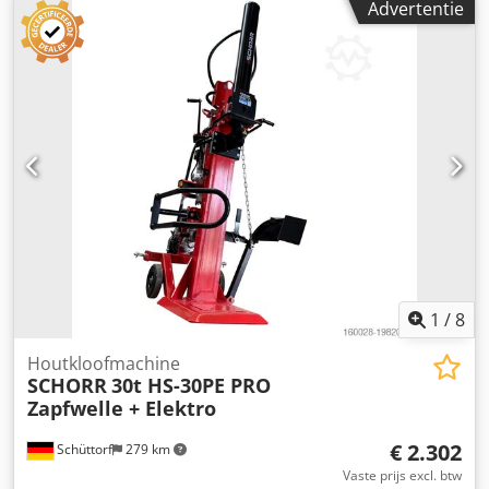
Advertentie
cm en maximaal 1,80 m hoog • Zijdelingse verstelling van
1,30 m aan elke kant van de as • Chassis met een lengte
van 245 cm • Hellingcorrectie van de boor (voor/achter en
rechts/links) • Exclusief boor Credpfor Ezniex Alfjf
1
/
8
Houtkloofmachine
SCHORR
30t HS-30PE PRO
Zapfwelle + Elektro
€ 2.302
Schüttorf
279 km
Vaste prijs excl. btw