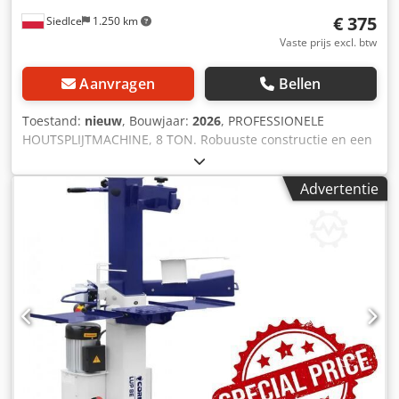
mm Hydraulisch systeem Tankinhoud hydraulische olie 7,5
€ 375
Siedlce
1.250 km
l Plaats: ex voorraad 54634 Bitburg - onmiddellijk
beschikbaar - onder voorbehoud van voorafgaande
Vaste prijs excl. btw
verkoop
Aanvragen
Bellen
Toestand:
nieuw
, Bouwjaar:
2026
, PROFESSIONELE
HOUTSPLIJTMACHINE, 8 TON. Robuuste constructie en een
kwaliteitswig garanderen een lange levensduur en
probleemloze werking. De machine is ontworpen voor het
Advertentie
splijten van hout met een diameter van ongeveer 450 mm!
De stabiele, solide constructie zorgt voor uitstekende
resultaten. De houtsplijter is uitgerust met een
hydraulische cilinder met een automatische
terugkeerfunctie van de zuiger. Beschrijving van het
apparaat: * Het apparaat is voorzien van zijtafels,
waardoor het aanvoeren van het te splijten materiaal
wordt vergemakkelijkt. * Betrouwbare en krachtige motor,
gevoed door 230V. De motor heeft een vermogen van 3,0
kW (bij zware belasting verhoogt de machine het vermogen
tijdelijk tot 3,5 kW!). * De houtsplijter zorgt voor een veilige