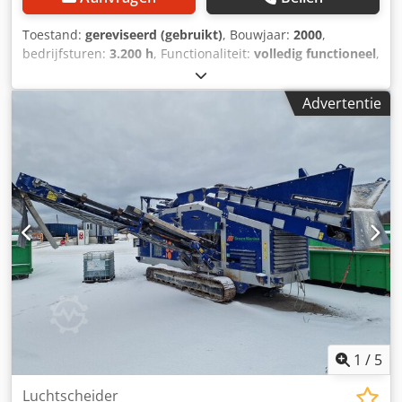
Toestand:
gereviseerd (gebruikt)
, Bouwjaar:
2000
,
bedrijfsturen:
3.200 h
, Functionaliteit:
volledig functioneel
,
brandstof:
diesel
, Machine in uitstekende staat met weinig
werkuren, optionele mobiele bunkertransportband (die op
Advertentie
de foto) beschikbaar voor meerprijs. Crsdpfx Aevy A Ursftsf
Nieuwe transportbandreiniger.
1
/
5
Luchtscheider