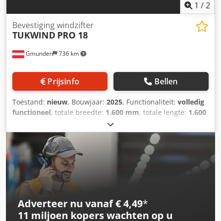
1
/
2
Bevestiging windzifter
TUKWIND
PRO 18
Gmunden
736 km
Prijsinfo
Bellen
Toestand:
nieuw
, Bouwjaar:
2025
, Functionaliteit:
volledig
functioneel
, totale breedte:
1.600 mm
, totale lengte:
1.600
mm
, totale hoogte:
2.150 mm
, totaalgewicht:
1.140 kg
,
elektrische zekering:
63 A
, ingangsspanning:
400 V
,
aandrijftype:
Elektromotor
, TUKWIND PRO 18 luchtzeef.
De gecombineerde blower met zuig- en perslucht in één
station. - Compact scheidingssysteem voor montage op
bestaande zeefinstallaties (mobiel & stationair) - Hoge
zuig- en persluchtcapaciteit – traploos regelbaar dankzij
de ingebouwde frequentieregelaar - Elektrische
Adverteer nu vanaf € 4,49
*
aandrijving, resulterend in zeer lage onderhoudskosten -
11 miljoen kopers
wachten op u
Stroomverbruik 18,5 kW; stekker: 63 A CEE Het robuuste