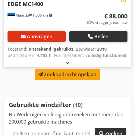
EDGE
MC1400
€ 88.000
Maardu
1.636 km
EXW vraagprijs excl. btw
Aanvragen
Bellen
Toestand:
uitstekend (gebruikt)
, Bouwjaar:
2019
,
bedrijfsturen:
4.733 h
, Functionaliteit:
volledig functioneel
,
brandstof:
diesel
, Drie fractie luchtscheider + extra
zuigventilator voor middenfractie. Eén eigenaar machine.
Zoekopdracht opslaan
Cedpfsv Aailsx Aftorf
Gebruikte windzifter
(10)
Nu Werktuigen volledig doorzoeken met meer dan
200.000 gebruikte machines.
Zoeken