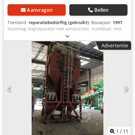
Aanvragen
Bellen
Toestand:
reparatiebedürftig (gebruikt)
, Bouwjaar:
1997
,
Hazemag slagseparator met windsichter, inzetklaar, met
trilgoot en ventilator Csdpfx Afjmfq Szetsrf
Advertentie
1
/
11