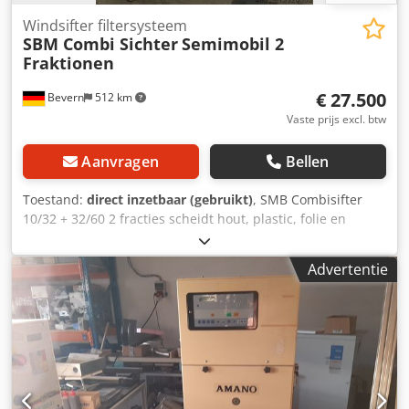
Windsifter filtersysteem
SBM Combi Sichter
Semimobil 2
Fraktionen
€ 27.500
Bevern
512 km
Vaste prijs excl. btw
Aanvragen
Bellen
Toestand:
direct inzetbaar (gebruikt)
, SMB Combisifter
10/32 + 32/60 2 fracties scheidt hout, plastic, folie en
papier, windzift met filtersysteem, 2 trilgoten, luchtsluis,
schakelkast met compleet besturingssysteem, mobiel met
Advertentie
haakkar, zelfoprichtend, compressor voor filterreiniging,
1000 bedrijfsuren. Cedpfxsp Aunls Aftsrf