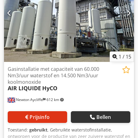
1
/
15
Gasinstallatie met capaciteit van 60.000
Nm3/uur waterstof en 14.500 Nm3/uur
koolmonoxide
AIR LIQUIDE
HyCO
Newton Aycliffe
612 km
Prijsinfo
Bellen
Toestand:
gebruikt
, Gebruikte waterstofinstallatie,
ontworpen voor de productie van zeer zuivere waterstof en