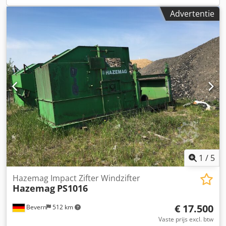
Advertentie
1
/
5
Hazemag Impact Zifter Windzifter
Hazemag
PS1016
€ 17.500
Bevern
512 km
Vaste prijs excl. btw