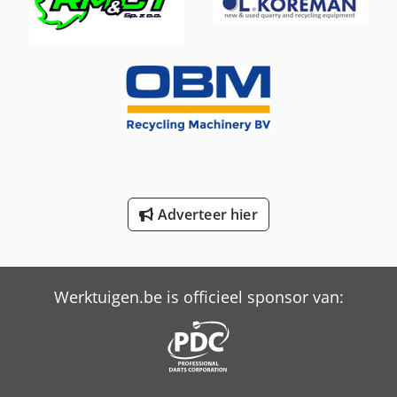
Knegt Wb 120
Knegt Wb 150
Knegt Wb 180
Trailer And Tools
Versalift Hoogwerker Op Vrachtauto
Versalift Vtl-140-F
Adverteer hier
Werktuigen.be is officieel sponsor van: