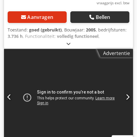
vraagprijs excl. btw
Aanvragen
Bellen
Toestand:
goed (gebruikt)
, Bouwjaar:
2005
, bedrijfsturen:
3.736 h
, Functionaliteit:
volledig functioneel
,
totaalgewicht:
21.000 kg
, Te koop : Westeria Windzifter.
Type : WS Raupe Werkuren: 3736 In goede werkende staat.
Advertentie
Bouwjaar 2005. Credpfxszbk U Tj Aftef Volledig mobiel op
goede rupsen. Inclusief stroomgroep. Klaar voor gebruik.
Zoektermen : Recyclage , recycling , afval , sorteren ,
windzeef , zeef , zeven , windshifter , windsifter , tracks ,
stroomgroep , aggregaat , groep , rupsen , mobiel