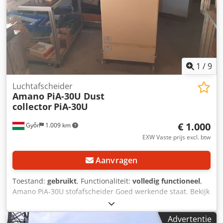
1
/
9
Luchtafscheider
Amano PiA-30U Dust
collector
PiA-30U
€ 1.000
Győr
1.009 km
EXW Vaste prijs excl. btw
Aanvragen
Toestand:
gebruikt
, Functionaliteit:
volledig functioneel
,
Amano PiA-30U stofafscheider Goed werkende staat. Bekijk
ook onze andere aanbiedingen. Credpfx Aoryxmxjftjf
Advertentie