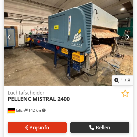
1
/
8
Luchtafscheider
PELLENC
MISTRAL 2400
Jülich
142 km
Prijsinfo
Bellen