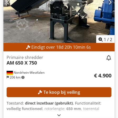
uur.
1
/
2
Eindigt over
18
d
20
h
10
min
4
s
Primaire shredder
AM
650 X 750
Nordrhein-Westfalen
€ 4.900
206 km
Te koop bij veiling
Toestand:
direct inzetbaar (gebruikt)
, Functionaliteit:
volledig functioneel
, rotorlengte:
650 mm
, toerental
(max.):
160 rpm
, rotordiameter:
500 mm
, TECHNISCHE