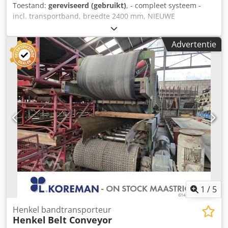
Toestand:
gereviseerd (gebruikt)
, - compleet systeem -
incl. transportband, breedte 2400 mm, NIEUWE
TRANSPORTBAND Cjdpfsztcfyjx Akkerf - incl. afvoerkap met
scheidingsplaat - incl. AANVULLENDE METAALDETECTOR -
Advertentie
incl. REVISIE IN ONZE SPECIALISTISCHE WERKPLAATS IN D-
59329 WADERSLOH - incl. VOLLEDIGE DOCUMENTATIE
Bouwjaar 2015
1
/
5
Henkel bandtransporteur
Henkel
Belt Conveyor