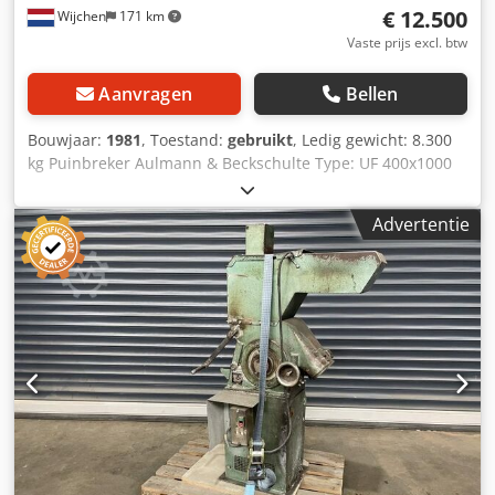
€ 12.500
Wijchen
171 km
Vaste prijs excl. btw
Aanvragen
Bellen
Bouwjaar:
1981
, Toestand:
gebruikt
, Ledig gewicht: 8.300
kg Puinbreker Aulmann & Beckschulte Type: UF 400x1000
Bouwjaar: 1981 afmetingen: 4700mm x 1600mm x 2800mm
(LxBxH) invoer opening: 600mm x 430mm Motor: 50HZ 420V
Advertentie
55KW 95A Word door ons gedemonteerd. - Bouwjaar: 1981
- Documentatie aanwezig: Nee - CE certificaat aanwezig:
Nee - Transportgewicht [kg]: 8300kg Financiële informatie
BTW: De getoonde prijs is exclusief BTW BTW/marge: BTW
verrekenbaar voor ondernemers Cjdpfjzry T Eex Akkjrf
Levering en inruil altijd mogelijk van alles in de industriële
sectoren Lukas van Rossum