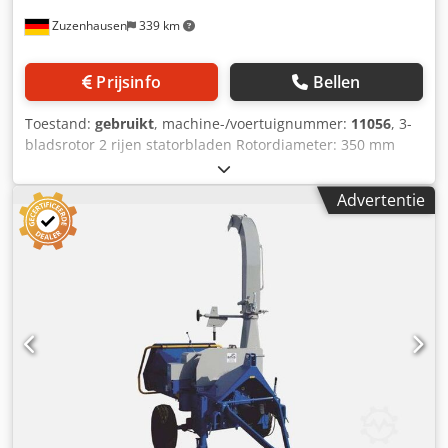
Zuzenhausen
339 km
Prijsinfo
Bellen
Toestand:
gebruikt
, machine-/voertuignummer:
11056
, 3-
bladsrotor 2 rijen statorbladen Rotordiameter: 350 mm
Codpfx Aeyr Tihokkorf Werkbreedte: 600 mm
Inlaatdoorsnede: ca. 600 x 450 mm Machine met
Advertentie
geluidsisolatiekast