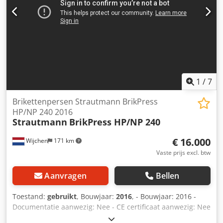
1
/
7
Brikettenpersen Strautmann BrikPress
HP/NP 240 2016
Strautmann
BrikPress HP/NP 240
€ 16.000
Wijchen
171 km
Vaste prijs excl. btw
Aanvragen
Bellen
Toestand:
gebruikt
, Bouwjaar:
2016
, - Bouwjaar: 2016 -
Documentatie aanwezig: Nee - CE certificaat aanwezig: Nee
Financiële informatie BTW: De getoonde prijs is exclusief