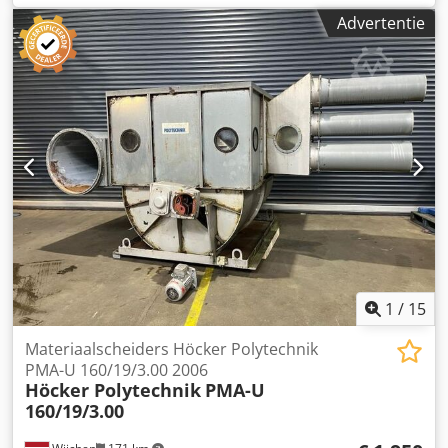
BTW BTW/marge: BTW verrekenbaar voor ondernemers
Advertentie
Codpfezry S Uox Akkerf Levering en inruil altijd mogelijk
van alles in de industriële sectoren Yorick Diebels
1
/
15
Materiaalscheiders Höcker Polytechnik
PMA-U 160/19/3.00 2006
Höcker Polytechnik
PMA-U
160/19/3.00