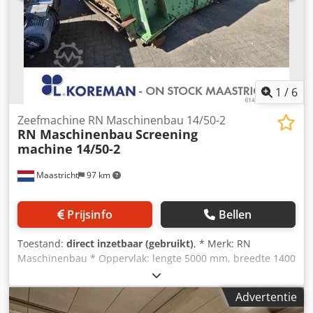
1
/
6
Zeefmachine RN Maschinenbau 14/50-2
RN Maschinenbau
Screening
machine 14/50-2
Maastricht
97 km
Prijsinfo
Bellen
Toestand:
direct inzetbaar (gebruikt)
, * Merk: RN
Maschinenbau * Oppervlak: lengte 5000 mm, breedte 1400
mm – 2 niveaus Codpfx Akszqdczokorf * Aandrijving: 15 kW
elektromotor
Advertentie