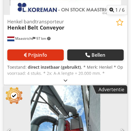
1
/
6
Henkel bandtransporteur
Henkel
Belt Conveyor
Maastricht
97 km
Prijsinfo
Bellen
Toestand:
direct inzetbaar (gebruikt)
, * Merk: Henkel * Op
voorraad: 4 stuks. * 2x: A-A lengte = 20.000 mm. *
Bandbreedte: 650 mm. * Aandrijving: 7,5 kW-
versnellingsbak. * 1x: A-A lengte = 22.000 mm. *
Advertentie
Bandbreedte: 800 mm. * Aandrijving: 11 kW-
versnellingsbak. * 1x: A-A lengte = 7.500 mm. Cedpfx
Akszpzktjkerf * Bandbreedte: 800 mm. * Aandrijving: 4 kW-
versnellingsbak.