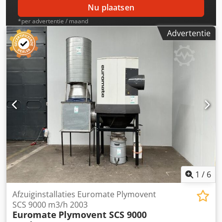
Nu plaatsen
*per advertentie / maand
Advertentie
1
/
6
Afzuiginstallaties Euromate Plymovent
SCS 9000 m3/h 2003
Euromate
Plymovent SCS 9000