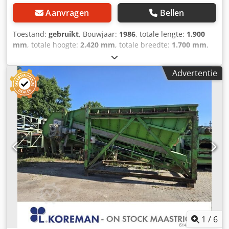
Aanvragen
Bellen
Toestand:
gebruikt
, Bouwjaar:
1986
, totale lengte:
1.900
mm
, totale hoogte:
2.420 mm
, totale breedte:
1.700 mm
,
Kleur: Grijs Ledig gewicht: 2.000 kg - Bouwjaar: 1986 -
Documentatie aanwezig: Nee - CE certificaat aanwezig: Nee
Advertentie
- Serienummer: 70.144 - Vermogen hoofdmotor [kW]: 45 -
Toerental [rpm]: 1470 - Rotor breedte [mm]: 780 - Aantal
assen [st.]: 1 - Openingsmond breedte [mm]: 440 -
Openingsmond lengte [mm]: 6500 - Zeefperforatie [mm]: 7
- Aantal vaste messen [st.]: 10 - Transportafmetingen:
1900mm x 1700mm x 2420mm (l x b x h) -
Transportgewicht [kg]: 2000kg - Transportcolli [st.]: 1
Credjy Dthvspfx Akkef Financiële informatie BTW: De
getoonde prijs is exclusief BTW BTW/marge: BTW
verrekenbaar voor ondernemers Levering en inruil altijd
mogelijk van alles in de industriële sectoren Yorick Diebels
1
/
6