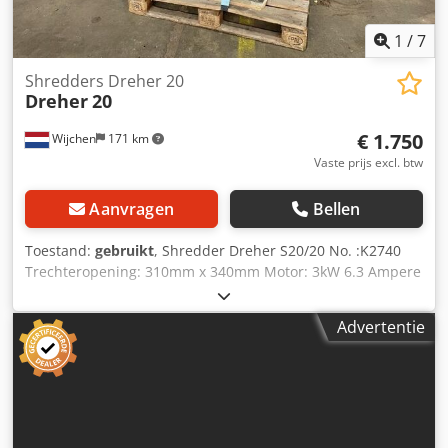
1
/
7
Shredders Dreher 20
Dreher
20
€ 1.750
Wijchen
171 km
Vaste prijs excl. btw
Aanvragen
Bellen
Toestand:
gebruikt
, Shredder Dreher S20/20 No. :K2740
Trechteropening: 310mm x 340mm Motor: 3kW 6.3 Ampere
Codpfx Ajwh I Uxokkorf 380 Voltage - Documentatie
aanwezig: Nee - CE certificaat aanwezig: Nee - Vermogen
Advertentie
hoofdmotor [kW]: 3 - Openingsmond breedte [mm]: 310 -
Openingsmond lengte [mm]: 340 Financiële informatie
BTW: De getoonde prijs is exclusief BTW BTW/marge: BTW
verrekenbaar voor ondernemers Levering en inruil altijd
mogelijk van alles in de industriële sectoren Yorick Diebels