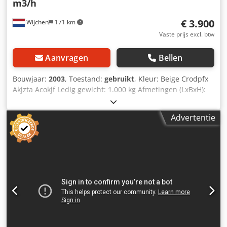
m3/h
€ 3.900
Wijchen
171 km
Vaste prijs excl. btw
Aanvragen
Bellen
Bouwjaar:
2003
, Toestand:
gebruikt
, Kleur: Beige Crodpfx
Akjzta Acokjf Ledig gewicht: 1.000 kg Afmetingen (LxBxH):
130 x 310 x 290 cm - Bouwjaar: 2003 - Documentatie
aanwezig: Nee - CE markering aanwezig: Ja - CE certificaat
Advertentie
aanwezig: Nee - Capaciteit [m³/h]: 9000 - Hoofdventilator
[st.]: 1 - Vermogen hoofdventilator [kW]: 7.5 - Opties:
Lasdampafzuiging, Schakelkast - Transportafmetingen:
1300mm x 3100mm x 2900mm (l x b x h) -
Transportgewicht [kg]: 1000kg Financiële informatie BTW:
De getoonde prijs is exclusief BTW BTW/marge: BTW
verrekenbaar voor ondernemers Levering en inruil altijd
mogelijk van alles in de industriële sectoren Yorick Diebels