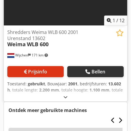
1
/
12
Shredders Weima WLB 600 2001
Urenstand 13602
Weima
WLB 600
Wijchen
171 km
Prijsinfo
Bellen
Toestand:
gebruikt
, Bouwjaar:
2001
, bedrijfsturen:
13.602
h
, totale lengte:
2.200 mm
, totale hoogte:
1.100 mm
, totale
breedte:
1.550 mm
, Kleur: Rood Ledig gewicht: 1.200 kg
Prijs: Op aanvraag - Bijzonderheden: Crsdpfx Ajzhr Tvskkef
- └ Omschrijving: 400 volt opname 48A afzekering 63A -
Ontdek meer gebruikte machines
Bouwjaar: 2001 - Documentatie aanwezig: Ja - └ Type
documentatie: Gebruikershandleiding - CE markering
aanwezig: Ja - CE certificaat aanwezig: Ja - Serienummer: