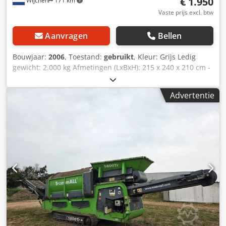
€ 1.950
Wijchen
171 km
Vaste prijs excl. btw
Aanvragen
Bellen
Bouwjaar:
2006
, Toestand:
gebruikt
, Kleur: Grijs Ledig
gewicht: 2.000 kg Afmetingen (LxBxH): 215 x 240 x 210 cm -
Bouwjaar: 2006 - Documentatie aanwezig: Nee - CE
certificaat aanwezig: Nee - Transportafmetingen: 2150mm
Advertentie
x 2400mm x 2100mm (l x b x h) - Transportgewicht [kg]:
2000kg - Transportcolli [st.]: 1 Financiële informatie BTW:
De getoonde prijs is exclusief BTW BTW/marge: BTW
verrekenbaar voor ondernemers Levering en inruil altijd
mogelijk van alles in de industriële sectoren Cedozry N
Tjpfx Akkerf Yorick Diebels