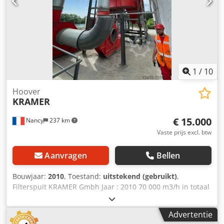
1
/
10
Hoover
KRAMER
€ 15.000
Nancy
237 km
Vaste prijs excl. btw
Aanvragen
Bellen
Bouwjaar:
2010
, Toestand:
uitstekend (gebruikt)
,
Filterspuit KRAMER Gmbh Jaar : 2010 70 000 m3/h in totaal
Het systeem kan afzonderlijk worden gebruikt in 2 filters
van elk 33 000 m3/h. Cedjh D E Rdjpfx Akkorf
Advertentie