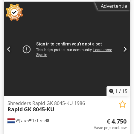
GEGEVENS Trechteropening: 1.850 × 1.250 mm
Advertentie
Trechtervolume: ca. 3,0 m³ Rotordiameter: 500 mm
Rotoroppervlakte: 650 mm Rotortoerental: ca. 160 tpm
Vermogen: afhankelijk van het materiaal
MACHINEGEGEVENS Besturing: PLC-besturing Motor- en
tandwielvermogen: 45 kW Schakelkast: Volledig bekabeld
Kabellengte: 5 m UITRUSTING Schakelkast inclusief 5 m
kabel Automatische ster-driehoekstarter Credezr Hylspfx
Akkef
1
/
15
Shredders Rapid GK 8045-KU 1986
Rapid
GK 8045-KU
€ 4.750
Wijchen
171 km
Vaste prijs excl. btw