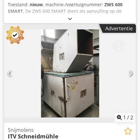
Toestand:
nieuw
, machine-/voertuignummer:
ZWS 600
SMART
, De ZWS 600 SMART dient als aanvulling op de
ZWS-serie. Deze serie is ontworpen als een
kosteneffectieve oplossing, speciaal voor het verkleinen
Advertentie
van houtresten in kleine en middelgrote
houtbewerkingsbedrijven. IN ÉÉN OOGOPSLAG: - Compact
ontwerp - Robuuste stalen gelaste constructie -
Grootvolume trechter voor materiaaltoevoer -
Massiefstalen rotor met geschroefde messendragers - PLC-
besturing voor volledig automatische werking Technische
gegevens SMART 600: - Invoer 600 x 840 mm - Motor 11 /
15 kW - Rotordiameter 250 mm - Rotortoerental 80 – 120
Codeyr I Ifepfx Akksrf - 13 rotormessen Technische
gegevens SMART 600 S: - Invoer 600 x 840 mm - Motor 18,5
/ 22 / 30 kW - Rotordiameter 250 mm - Rotortoerental 80 –
120 - 26 rotormessen
1
/
2
Snijmolens
ITV
Schneidmühle