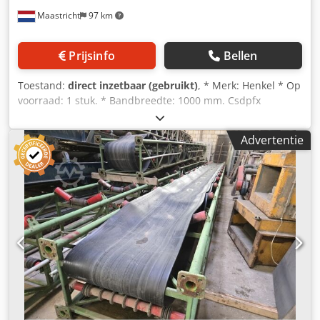
Maastricht
97 km
Prijsinfo
Bellen
Toestand:
direct inzetbaar (gebruikt)
, * Merk: Henkel * Op
voorraad: 1 stuk. * Bandbreedte: 1000 mm. Csdpfx
Akozpzpvekjrf * Aandrijving: 11 kW versnellingsbak.
Advertentie