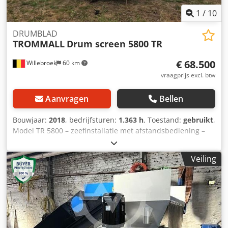
1
/
10
DRUMBLAD
TROMMALL
Drum screen 5800 TR
€ 68.500
Willebroek
60 km
vraagprijs excl. btw
Aanvragen
Bellen
Bouwjaar:
2018
, bedrijfsturen:
1.363 h
, Toestand:
gebruikt
,
Model TR 5800 – zeefinstallatie met afstandsbediening –
bedrijfsuren: 1.263 uur – Yanmar-motor, 4 cilinders –
trommel lengte: 3,55 m – trommel diameter: 1,55 m – =
Veiling
Verdere informatie = Brandstoftype: diesel Bouwjaar: juli
2018 Modeljaar: 2018 Kleur: groen Aandrijving:
rupsbanden Credpfxjzr Nips Akkef Ledig gewicht: 12.500
kg = Bedrijfsinformatie = Wij zijn gevestigd tussen
Antwerpen en Brussel, langs de A12-snelweg, in de buurt
van de haven van Antwerpen. Openingstijden: van
maandag tot en met vrijdag doorlopend van 8.30 tot 19.00