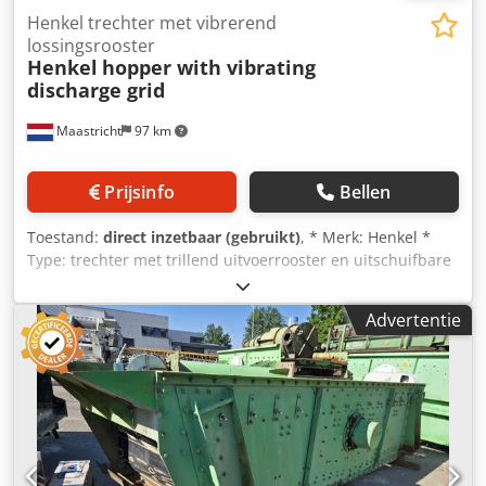
Henkel trechter met vibrerend
lossingsrooster
Henkel
hopper with vibrating
discharge grid
Maastricht
97 km
Prijsinfo
Bellen
Toestand:
direct inzetbaar (gebruikt)
, * Merk: Henkel *
Type: trechter met trillend uitvoerrooster en uitschuifbare
transportband. * Afmetingen trechter: 4500 x 2400 x 1000
mm Codpfozqdxvex Akkerf * Afmetingen uitschuifbare
Advertentie
transportband: A-A lengte 7000 mm, bandbreedte 1000
mm * Aandrijving: tandwielkast. * Afmetingen
uitvoerrooster: 4000 x 2600 mm * Aandrijving: 2
trillermotoren.