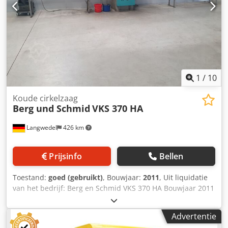
materiaal - Ruimtebehoefte ca. B 2400 x H 1850 x D 1100
mm - Gewicht ca. 1250 kg
1
/
10
Koude cirkelzaag
Berg und Schmid
VKS 370 HA
Langwedel
426 km
Prijsinfo
Bellen
Toestand:
goed (gebruikt)
, Bouwjaar:
2011
, Uit liquidatie
van het bedrijf: Berg en Schmid VKS 370 HA Bouwjaar 2011
Halfautomatisch Csdpjwa Ecqsfx Ablerf 4 meter rollenbaan
links + rechts Linkeraanslag met digitaal
Advertentie
lengtemeetsysteem, verstelbaar met handwiel