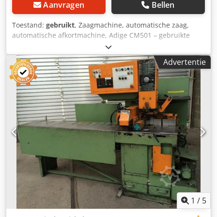
Aanvragen
Bellen
Toestand:
gebruikt
, Zaagmachine, automatische zaag,
automatische afkortmachine, Adige CM501 – gebruikte
machine Fabrikant: Adige Model: CM 501 Bouwjaar: 1996
Zaagblad diameter: 250–360 mm Zaaglengte: 2100 mm
Advertentie
Max. werkstukdiameter (rond): 85 mm Crsdjy Ayc Dopfx
Ablof Max. werkstukgrootte (vierkant): 70 × 70 mm De
ADIGE CM501 automatische cirkelzaagmachine, gebouwd
in 1996 in Italië, is ontworpen voor volledig automatisch
zagen van massief materiaal, buizen en profielen van
staal, messing, aluminium en andere lichte legeringen in
industriële productieomgevingen.
1
/
5