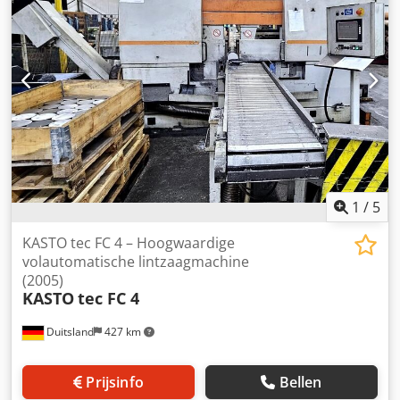
1
/
5
KASTO tec FC 4 – Hoogwaardige
volautomatische lintzaagmachine
(2005)
KASTO
tec FC 4
Duitsland
427 km
Prijsinfo
Bellen