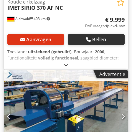
Koude cirkelzaag
IMET
SIRIO 370 AF NC
€ 9.999
Aichwald
403 km
DAP vraagprijs excl. btw
Aanvragen
Bellen
Toestand:
uitstekend (gebruikt)
, Bouwjaar:
2000
,
Functionaliteit:
volledig functioneel
, zaagblad diameter:
370 mm
, CNC automatische verstek-cirkelzaag met
microprocessorbesturing Details: - Frequentiegeregelde
Advertentie
zaagaandrijving, 13-73 omw/min - Moderne
microprocessorbesturing - Max. zaagblad Ø tot 370 mm -
Verstek 60° links en 45° rechts - Grote spanenlade -
Spantang met dubbele spanarm voor bramenarme sneden
- Verticale spancyllinder - Automatische koeling met
elektrische dompelpomp Technische gegevens: Zaagbereik
bij 90°: Ø 120 mm of 180 x 100 mm Zaagmotor: 3,0 kW-400
V Werkhoogte: 925 mm Gewicht ca. 750 kg
Persluchtaansluiting: 6 bar Afmetingen (LxBxH):