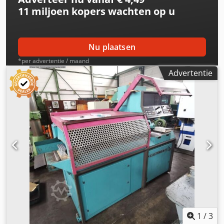
11 miljoen kopers
wachten op u
Nu plaatsen
*per advertentie / maand
Advertentie
1
/
3