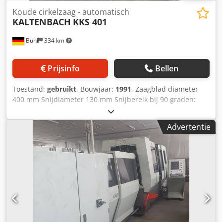
Koude cirkelzaag - automatisch
KALTENBACH
KKS 401
Bühl
334 km
Prijsinfo
Bellen
Toestand:
gebruikt
, Bouwjaar:
1991
, Zaagblad diameter
400 mm Snijdiameter 130 mm Snijbereik bij 90 graden:
vierkant 120 x 120 mm Snijbereik bij 90 graden: plat 220 x
80 mm Aanschuiflengte 600 mm Aanschuiflengte
Advertentie
meervoudig 1800 mm Csdpfx Absv Hhrveljrf Snijsnelheid
10/13/15/20/26/30 m/min Verstekzaagsneden -/+ graden 60
Totale vermogensbehoefte 5,5 kW Machinegewicht ca. 1,8 t
Afmetingen van de machine (L x B x H) 2,60 x 1,21 x 1,98 m
- met verstekinstelling +/- 60° met digitale uitlezing -
Toebehoren: fabrieksnieuw zaagblad 400 mmø,
koelmiddelinstallatie