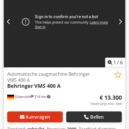
Goede staat
1
/
6
Automatische zaagmachine Behringer
VMS 400 A
Behringer
VMS 400 A
€ 13.300
Gütersloh
314 km
Vaste prijs excl. btw
Aanvragen
Bellen
Toestand:
gebruikt
, Bouwjaar:
2009
, Zaagblad diameter: