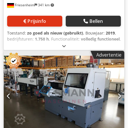
Friesenheim
341 km
Prijsinfo
Bellen
Toestand:
zo goed als nieuw (gebruikt)
, Bouwjaar:
2019
,
bedrijfsturen:
1.750 h
, Functionaliteit:
volledig functioneel
,
MEP Tiger 372 CNC LR 4.0 volautomatische
metaalcirkelzaag (2019) Fabrikant: Mep Type: Tiger 372
Advertentie
CNC LR 4.0 volautomatische metaalcirkelzaag Cedpfx Abey
S Ezwjlerf Bouwjaar: 2019 Staat: gebruikt, zeer goed,
gecontroleerd en gereinigd Bedrijfstijd: 1750 uur
Zaagcapaciteit rond 0°: 120 mm Zaagcapaciteit rond 45°
links: 115 mm Zaagcapaciteit rond 60° links: 115 mm
Zaagcapaciteit rond 45° rechts: 115 mm Zaagcapaciteit
vierkant 0°: 110 mm Zaagcapaciteit vierkant 45° links: 100
mm Zaagcapaciteit vierkant 60° links: 90 mm
Zaagcapaciteit vierkant 45° rechts: 100 mm Zaagcapaciteit
plat 0°: 180 x 100 mm Zaagcapaciteit plat 45° links: 120 x
100 mm Zaagcapaciteit plat 60° links: 90 x 90 mm
Zaagcapaciteit plat 45° rechts: 120 x 100 mm Traploze