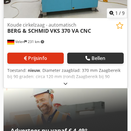
1
/
9
Koude cirkelzaag - automatisch
BERG & SCHMID
VKS 370 VA CNC
Velen
231 km
Prijsinfo
Bellen
Toestand:
nieuw
, Diameter zaagblad: 370 mm Zaagbereik
bij 90 graden: circa 120 mm (rond) Zaagbereik bij 90
graden: 100 mm (vierkant) Zaagbereik bij 90 graden: 180 x
100 mm (rechthoek) Werkhöhe: 925 mm
Zaagbladsnelheden: 17 - 70 omwentelingen per minuut
Totaal vermogensverbruik: 3,0 kW Benodigde ruimte: circa
1,8 x 1,1 x 2,0 m Automatische koudzaagmachine
Crjdpfozlkvdsx Ablef - CNC-besturing - Microsproeisysteem
Adverteer nu vanaf € 4,49
*