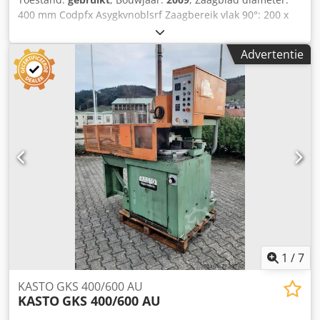
400 mm Codpfx Asygkvnoblsrf Zaagbereik vlak 90°: 200 x
120 mm Zaagbereik vlak 45°: 140 x 120 mm Zaagbereik vlak
30°: 100 x 100 mm Zaagbereik rond 90°: 140 mm
Advertentie
Zaagbereik rond 45°: 140 mm Zaagbereik rond 30°: 110
mm Aanschuiflengte elektronisch instelbaar: max. 800 mm
Koelvloeistofpomp / minimale hoeveelheids
verstuivingssysteem Hydraulische materiaalspanning
Hydraulische materiaalaanvoer Gewicht: ca. 1300 kg
1
/
7
KASTO GKS 400/600 AU
KASTO
GKS 400/600 AU