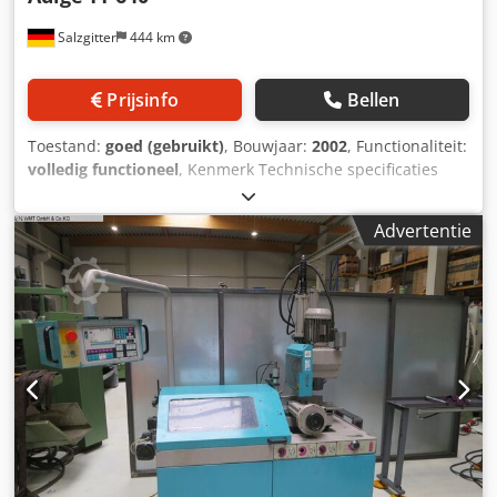
kettingmagazijn. Crsdozpb Eqopfx Ablof
Salzgitter
444 km
Prijsinfo
Bellen
Toestand:
goed (gebruikt)
, Bouwjaar:
2002
, Functionaliteit:
volledig functioneel
, Kenmerk Technische specificaties
Machine type Volautomatische CNC-buiszaagmachine
Soort snede Rechte snede (90°) Buisdiameter Ø 8–80 mm
Advertentie
(deels 10–80 mm aangegeven) Crodpfszqdlcjx Abljf
Vierkante profielen 10 × 10 tot 70 × 70 mm Rechthoekige
profielen tot 80 × 70 mm Maximale staaflengte 6.500 mm
Minimale staaflengte 2.000 mm Maximale snijlengte 4.500
mm Minimale snijlengte 50 m