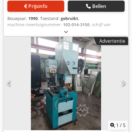
Prijsinfo
Bellen
Bouwjaar:
1990
, Toestand:
gebruikt
,
machine-/voertuignummer:
102-014-3150
, schijf van
cirkelzaag-Ø: snijgebied 400 mm 90 ° ronde: 130 mm
snijgebied op 90° square: 210 x 80 mm snijgebied in
Advertentie
verstek 45 ° ronde: 130 mm snijgebied in mijter op het
plein van de 45°: 160 x 80 mm snijsnelheid: 11/22 m/min
ruimte nodig: 2650 x 1450 x 1980 mm gewicht: ca. 1100 kg
Credsdbp Eqspfx Ablef
1
/
5