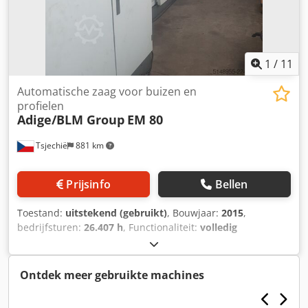
1
/
11
Automatische zaag voor buizen en
profielen
Adige/BLM Group
EM 80
Tsjechië
881 km
Prijsinfo
Bellen
Toestand:
uitstekend (gebruikt)
, Bouwjaar:
2015
,
bedrijfsturen:
26.407 h
, Functionaliteit:
volledig
functioneel
, Wij bieden te koop aan: een volautomatische
cirkelzaag BLM Group ADIGE EM80, geschikt voor
nauwkeurig zagen van buizen en profielen in
Ontdek meer gebruikte machines
serieproductie. De machine is uitgerust met Siemens
Sinumerik CNC-besturing en een automatische