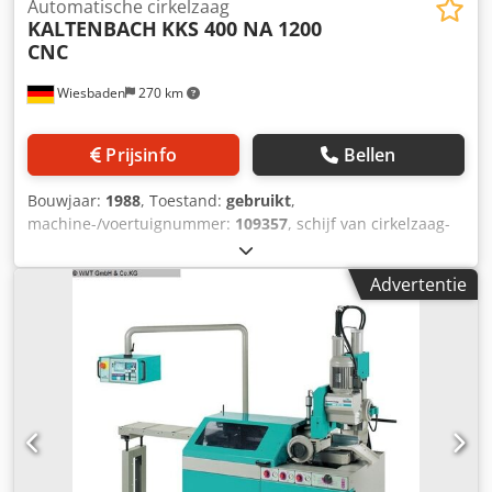
Automatische cirkelzaag
KALTENBACH
KKS 400 NA 1200
CNC
Wiesbaden
270 km
Prijsinfo
Bellen
Bouwjaar:
1988
, Toestand:
gebruikt
,
machine-/voertuignummer:
109357
, schijf van cirkelzaag-
Ø: snijgebied 400 mm 90 ° ronde: 130 mm snijgebied op
90° square: 240 x 85 mm snijgebied in mijter op 45°
Advertentie
square: profielen vlakke 180 x 70 mm snijden snelheden:
10/20 m/min naar voren feed snelheden: 0 - 1000 mm/min
elektrische aansluiting: 400 V, 1,7/2,6 V-ruimte nodig: 2750
x 1500 x 1900 mm gewicht : 1350 kg Cedjb Sciaopfx Ablorf