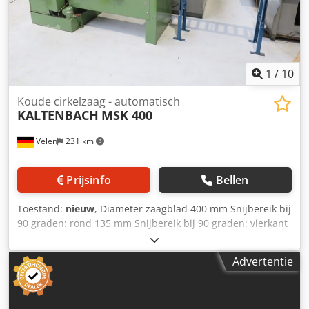
1
/
10
Koude cirkelzaag - automatisch
KALTENBACH
MSK 400
Velen
231 km
Prijsinfo
Bellen
Toestand:
nieuw
, Diameter zaagblad 400 mm Snijbereik bij
90 graden: rond 135 mm Snijbereik bij 90 graden: vierkant
130 mm Snijbereik bij 90 graden: rechthoekig 200 x 80 mm
Toerentallen zaagblad rpm Totaal benodigd vermogen kW
Advertentie
Machinegewicht ca. 1,2 ton Cedovn U Hvepfx Abljrf
Benodigde ruimte ca. 2,0 x 1,8 x 1,95 m Automatische
wigzaag met - toevoertype RB 1500 - Rollenbaan 1500mm