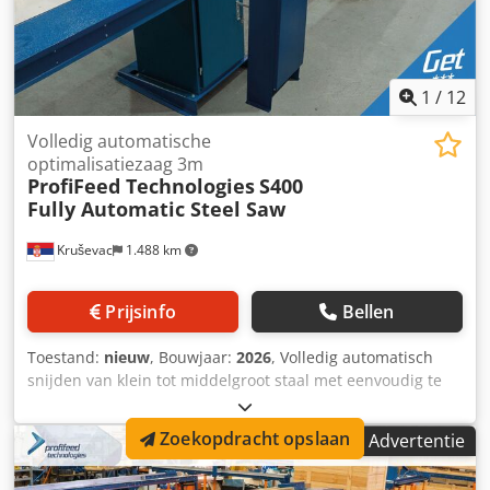
3.300x1.250x1.400 mm Csdpfx Abew Uftqjljrf Werkhoogte:
900 - 980 mm
1
/
12
Volledig automatische
optimalisatiezaag 3m
ProfiFeed Technologies
S400
Fully Automatic Steel Saw
Kruševac
1.488 km
Prijsinfo
Bellen
Toestand:
nieuw
, Bouwjaar:
2026
, Volledig automatisch
snijden van klein tot middelgroot staal met eenvoudig te
gebruiken automatisering. Leg een willekeurig staal neer
om te snijden, de machine detecteert het automatisch en
Zoekopdracht opslaan
Advertentie
snijdt het in opdrachten met hoognauwkeurige
materiaalpositionering met servomotor. Excel joblijsten