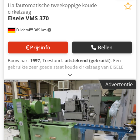
Halfautomatische tweekoppige koude
cirkelzaag
Eisele
VMS 370
Fuldatal
369 km
Prijsinfo
Bellen
Bouwjaar:
1997
, Toestand:
uitstekend (gebruikt)
, Een
gebruikte zeer goede staat koude cirkelzaag van EISELE
uitgerust met 370mm cirkelzaagblad, traploze
hydropneumatische voeding, pneumatische
Advertentie
materiaalklemming, koelsysteem en documentatie.
Toerental: 17/ 34 rpm Snijbereik: Crsdpokfp D Tefx Abljf
Rond 90°/ 45° r. l./ 30° r. 130/ 130/ 105mm Vierkant 90°/
45° r. l./ 30° r. 120x120/ 100x100/ 90x90mm Rechthoek 90°/
45° r. l./ 30° r. 200x100/ 140x100/ 100/100mm
Pneumatische aansluiting 7 bar Werkhoogte 900mm
Machine afmetingen BxDxH 865x1332x2175mm Gewicht
460kg Verdere tech. Gegevens zie pdf.-document Tech.
Gegevens en afmetingen: Fouten voorbehouden