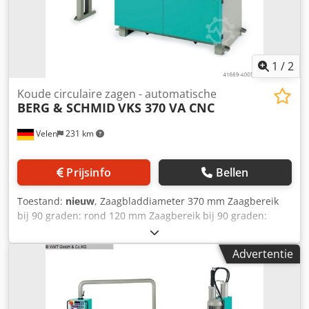
1
/
2
Koude circulaire zagen - automatische
BERG & SCHMID
VKS 370 VA CNC
Velen
231 km
Prijsinfo
Bellen
Toestand:
nieuw
, Zaagbladdiameter 370 mm Zaagbereik
bij 90 graden: rond 120 mm Zaagbereik bij 90 graden:
vierkant 100 mm Zaagbereik bij 90 graden: rechthoekig
180x100 mm Werkhoogte 925 mm Zaagbladtoerentallen 17
Advertentie
- 70 tpm Totaal benodigd vermogen 3,0 kW Benodigde
ruimte ca. 1,9 x 1,45 x 2,1 m ACTIEPRIJS!!! Hoogvermogen
verticale cirkelzaag, volledig hydraulisch-pneumatisch
automatisch (20195) · Verstek naar links 60° + rechts 45° ·