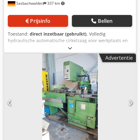
Sasbachwalden
337 km
Prijsinfo
Bellen
Toestand:
direct inzetbaar (gebruikt)
, Volledig
hydraulische automatische cirkelzaag voor werkplaats en
productie. Het materiaal wordt geklemd door een
hydraulische ondeugden. De besturing biedt een
Advertentie
eenvoudige machinebediening. De lengte kan worden
ingesteld via een nonius met een resolutie van 0,1 mm. De
aanpassing van het aantal stuks Het aantal stuks wordt
ingesteld door een teller die de machine uitschakelt
wanneer het aantal stuks is bereikt. De materiaaltoevoer
geschiedt via een hydraulische cilinder en zorgt voor de
hoogste snijnauwkeurigheid. Als u vragen heeft of een
ander snijbereik nodig heeft, bel ons dan even. Wij tonen
en demonstreren u graag de machines. Technische
gegevens: Bandzagen KASTO Machinetype GKS AU
Technische gegevens: Vermogen Aandrijving van de
motorzaag. 1,6/2,5 KW Snijsnelheid 14/28 m/min Cedpfoiuz
Smjx Ablorf Snijbereik rond: 140 mm Snijbereik plat: