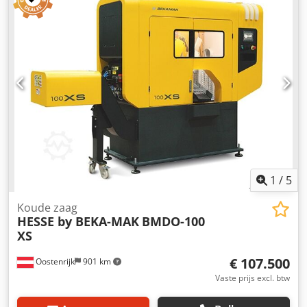
Zaagprestaties met 370mm zaagblad: Rond 120mm--
Vierkant 100mm--Rechthoek 180x100mm bij 90° bij 60°:
Rond 110mm--Vierkant 90mm--Rechthoek 90x100mm
Verstekzagen links tot 60°--rechts tot 45° Zaagbladhouder
40mm Zaagbladsnelheid 15-70 tpm 380 volt
koelvloeistofpomp Semi-automatische functie: 1. Klem het
materiaal vast 2. Zaag start 3. In ijlgang naar het begin van
het materiaal laten zakken of bij serieel snijden direct
doorsnijden 4. Zaagband gemaakt van 5. Til het frame op
totdat het net boven het materiaal zit 6. Open de
bankschroef
1
/
5
Koude zaag
HESSE by BEKA-MAK
BMDO-100
XS
€ 107.500
Oostenrijk
901 km
Vaste prijs excl. btw