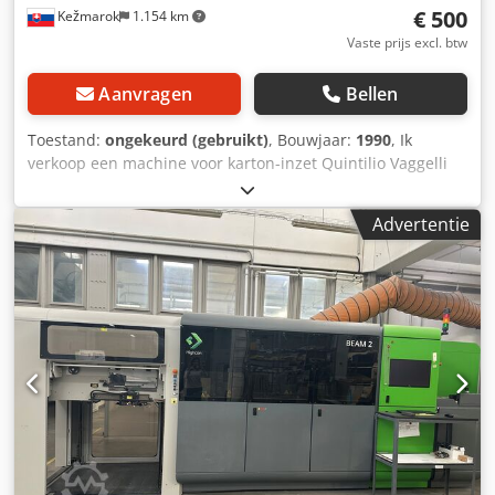
€ 500
Kežmarok
1.154 km
Vaste prijs excl. btw
Aanvragen
Bellen
Toestand:
ongekeurd (gebruikt)
, Bouwjaar:
1990
, Ik
verkoop een machine voor karton-inzet Quintilio Vaggelli
Firenze. Accessoires inbegrepen. Direct beschikbaar.
Dedpoy U Rdiefx Akheck
Advertentie