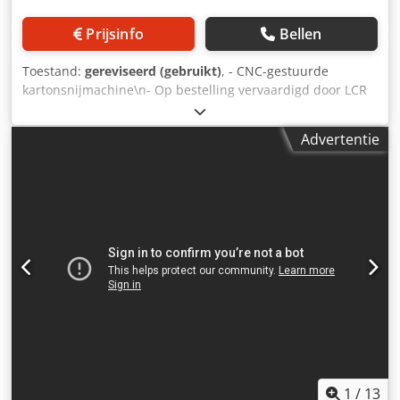
aangebracht. Dcjdpfjzma E Dsx Akhok De elektronische
besturing is van Hartec Control Systems en beschikt over
Prijsinfo
Bellen
een traploze regeling van de rotatiesnelheid. Vergelijkbare
machines van Spiraltech kosten momenteel meer dan
Toestand:
gereviseerd (gebruikt)
, - CNC-gestuurde
£100.000! De handmatige bediening van de
kartonsnijmachine\n- Op bestelling vervaardigd door LCR
doorkhoeksinstelling is een gangbare praktijk in de
group\n- Volledig gereviseerd Dcjdpfx Aoxbidlekhok
industrie, omdat er na de initiële instelling geen verdere
aanpassing nodig is. Ongeveer 10 papieren spoelen
Advertentie
worden gratis geleverd voor een eerste uitlijningstest. Een
speciaal ontworpen, gemakkelijk toegankelijke
versnellingsbak is eenvoudig los te koppelen van de motor.
Een gloednieuwe elektrische 3-fasenmotor met minder
dan 10 uur gebruik. Een selectie van vormbanden die
geschikt zijn voor verschillende materialen.
1
/
13