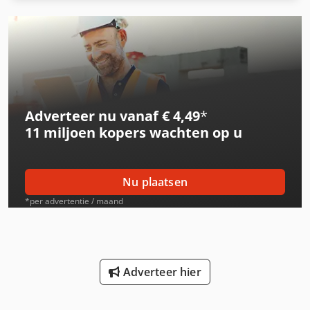
International 3288
International 353
International 433
International 453
Adverteer nu vanaf € 4,49
*
International 533
11 miljoen kopers
wachten op u
International 553
International 554
Nu plaatsen
International 644
*per advertentie / maand
International 654
International 724
Adverteer hier
International 743