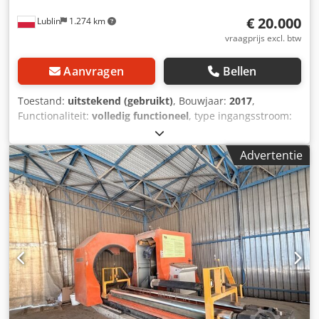
€ 20.000
Lublin
1.274 km
vraagprijs excl. btw
Aanvragen
Bellen
Toestand:
uitstekend (gebruikt)
, Bouwjaar:
2017
,
Functionaliteit:
volledig functioneel
, type ingangsstroom:
driefasig
, ingangsspanning:
380 V
, Twee
flexodrukeenheden, afkomstig van een Autobox 2600+2x
Advertentie
FelexoPrint+Multicut-machine, worden te koop
aangeboden. De machine heeft een werkbreedte van 2600
mm en is uit 2017. De drukpersen zijn vrijwel niet gebruikt
en zijn voorzien van keramische aniloxwalsen. Dcsdpfszq
Eg Uex Akhok Het maximale afdrukformaat is 1150 x 990
mm.