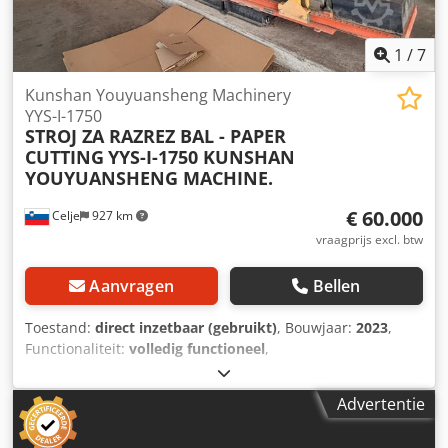
1
/
7
Kunshan Youyuansheng Machinery
YYS-I-1750
STROJ ZA RAZREZ BAL - PAPER
CUTTING
YYS-I-1750 KUNSHAN
YOUYUANSHENG MACHINE.
€ 60.000
Celje
927 km
vraagprijs excl. btw
Aanvragen
Bellen
Toestand:
direct inzetbaar (gebruikt)
, Bouwjaar:
2023
,
Functionaliteit:
volledig functioneel
,
machine-/voertuignummer:
C12302A210I-D
, totale lengte:
4.550 mm
, totale hoogte:
2.500 mm
, vermogen van de
Advertentie
servomotor:
35.000 W
, totaalgewicht:
6.000 kg
,
producthoogte (max.):
2.500 mm
, ingangsspanning:
380 V
,