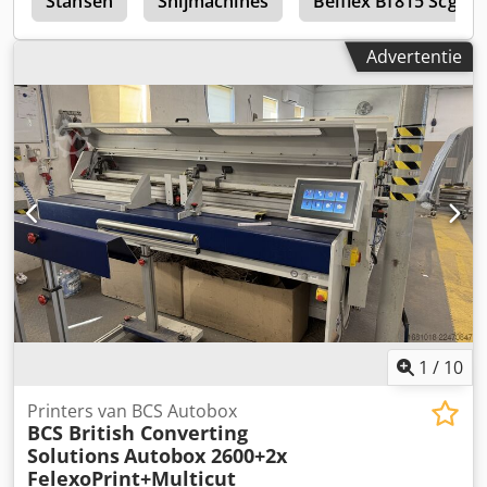
Stansen
Snijmachines
Belflex Bf815 Scg-M
Ikokhok Toepassing: Snijden en rillen voor de productie
van kartonnen dozen Voor meer informatie, foto's,
Advertentie
technische details of prijzen kunt u contact met ons
opnemen via bericht of telefoon.
1
/
10
Printers van BCS Autobox
BCS British Converting
Solutions
Autobox 2600+2x
FelexoPrint+Multicut