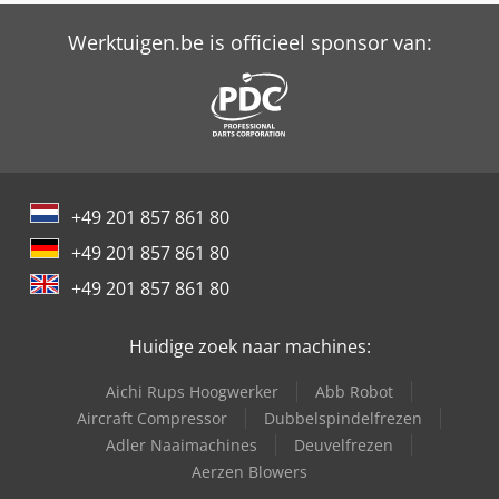
International 824
Werktuigen.be is officieel sponsor van:
International 833
International 834
International 844
International 946
+49 201 857 861 80
Knegt 22 Pk
+49 201 857 861 80
Knegt Wb 120
+49 201 857 861 80
Trailer And Tools
Huidige zoek naar machines:
Aichi Rups Hoogwerker
Abb Robot
Aircraft Compressor
Dubbelspindelfrezen
Adler Naaimachines
Deuvelfrezen
Aerzen Blowers