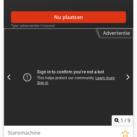
Nu plaatsen
*per advertentie / maand
Advertentie
1
/
9
Stansmachine