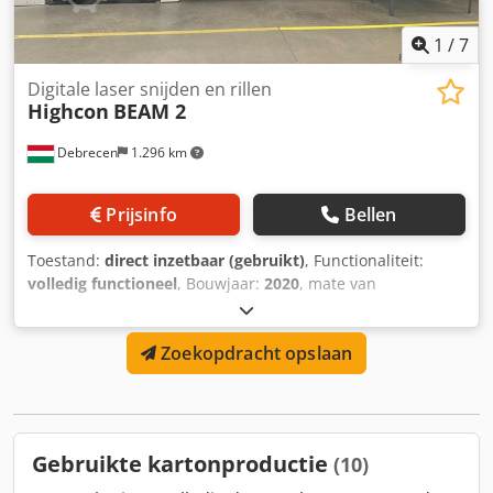
1
/
7
Digitale laser snijden en rillen
Highcon
BEAM 2
Debrecen
1.296 km
Prijsinfo
Bellen
Toestand:
direct inzetbaar (gebruikt)
, Functionaliteit:
volledig functioneel
, Bouwjaar:
2020
, mate van
automatisering:
automatisch
, type koeling:
water
,
Uitrusting:
CE-markering, documentatie / handleiding,
Zoekopdracht opslaan
koelunit, noodstop, rookafzuiging, stofafzuiging,
veiligheidslichtscherm
, Wij bieden deze gebruiksklare
Highcon BEAM 2 lasersnijmachine aan, bouwjaar 2020. De
machine is in productie en kan ter plaatse worden
geïnspecteerd. De prijs is inclusief chiller. Dedpjy Dq E
Gebruikte kartonproductie
(10)
Ssfx Akheck Heeft u vragen of behoefte aan meer
informatie? Neem gerust contact met ons op per bericht of