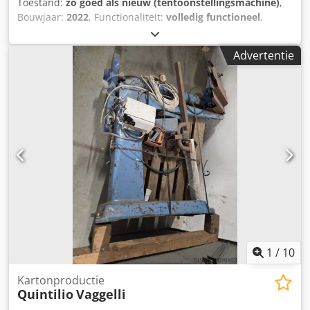
Toestand:
zo goed als nieuw (tentoonstellingsmachine)
,
Bouwjaar:
2022
, Functionaliteit:
volledig functioneel
,
KARTON SNIJ- EN RILMACHINE LCR VISION 2800
Technische specificaties en opties Productie: 7/8
Advertentie
dozen/min Tijd voor positioneren van groepen: 7 tot 12 sec
Max. kartonbreedte: 2800 mm Max. kartonlengte:
onbeperkt Enkelvoudig fanfold karton/vellen
Kartonsoorten: A,B,C,K,BA,BC,EB enkel/dubbelgolf
Bedieningspaneel Dikte van 2 tot 7 mm Djdpjy T Evdofx
Akhjck CAD/CAM-systeem met FEFCO/LCR-dozenbibliotheek
Functie voor het importeren/exporteren van
productielijsten via upload/download van host (AS400, SAP,
SQL)
1
/
10
Kartonproductie
Quintilio
Vaggelli