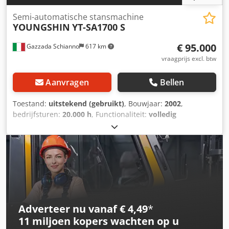
Semi-automatische stansmachine
YOUNGSHIN
YT-SA1700 S
€ 95.000
Gazzada Schianno
617 km
vraagprijs excl. btw
Aanvragen
Bellen
Toestand:
uitstekend (gebruikt)
, Bouwjaar:
2002
,
bedrijfsturen:
20.000 h
, Functionaliteit:
volledig
functioneel
, werkbreedte:
1.700 mm
, type ingangsstroom:
driefasig
, totale breedte:
4.500 mm
, totale lengte:
8.030
mm
, totale hoogte:
2.150 mm
, vermogen van de
servomotor:
20 W
, totaalgewicht:
34.000 kg
,
ingangsspanning:
380 V
, Semi-automatische stansmachine
Handmatige invoer van vellen, Dcedpfxezidhbe Akhek
stansgedeelte, afvalverwijdering en palletisering.
Adverteer nu vanaf € 4,49
*
11 miljoen kopers
wachten op u