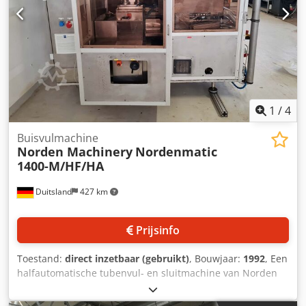
1
/
4
Buisvulmachine
Norden Machinery
Nordenmatic
1400-M/HF/HA
Duitsland
427 km
Prijsinfo
Toestand:
direct inzetbaar (gebruikt)
, Bouwjaar:
1992
, Een
halfautomatische tubenvul- en sluitmachine van Norden
Machinery met storttrechter en vacuümkipper is
beschikbaar. Vulvolume bereik: 1 ml-300 ml,