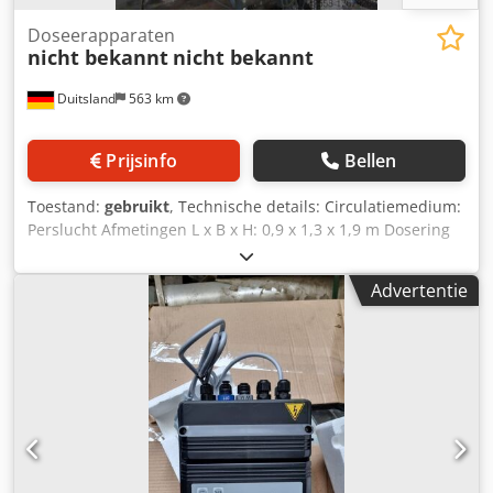
Doseerapparaten
nicht bekannt
nicht bekannt
Duitsland
563 km
Prijsinfo
Bellen
Toestand:
gebruikt
, Technische details: Circulatiemedium:
Perslucht Afmetingen L x B x H: 0,9 x 1,3 x 1,9 m Dosering
kunststofgranulaat Constructie van plaatstaal met hoekige
stalen basis Externe werking Opslagcontainer: -afmetingen
Advertentie
L: 1250 x B: 670 x H: 680mm -Inhoud ca. 400 liter -
Granulaat toevoer aansluiting 1x blindstop en 1x pijp
300/400MM; vullen via 2x aansluiting duim boven plafond -
Afvoer: Bediening via aansluiting straalmiddeldoseerkraan
(1x open+1x dicht) en persluchtaansluiting 1 1/2" x 450mm
Djdpfsu Nu Sfjx Adrewa Doseercontainer: -2 tankafmeting
Ø 300 x 560mm -uitlaat 1x1 1/4" en 1x1 " -uitgerust met 1x
vulstandmeter per stuk -luchtaansluiting 2" -
Waterafscheider model F602G10WJ/N, druk max. 17 bar /