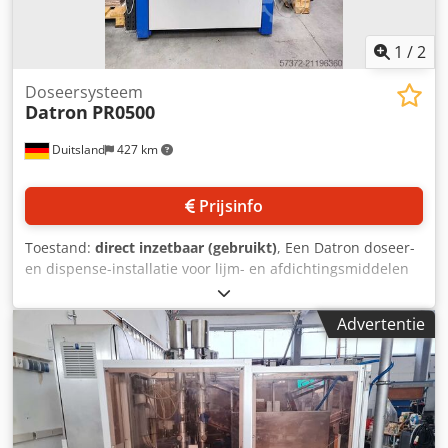
1
/
2
Doseersysteem
Datron
PR0500
Duitsland
427 km
Prijsinfo
Toestand:
direct inzetbaar (gebruikt)
, Een Datron doseer-
en dispense-installatie voor lijm- en afdichtingsmiddelen
is beschikbaar. Uitvoering: portalopbouw, Y-aandrijving:
dubbelzijdig, verplaatsingsweg X/Y/Z:
Advertentie
520mm/650mm/240mm, portaaldoorlaat: 200mm, doseer-
en positioneersnelheid: 16m/min,
herhalingsnauwkeurigheid: +/-0,02mm.
Machineafmetingen X/Y/Z: ca. 1300mm/1300mm/1950mm,
gewicht: ca. 600kg. Documentatie aanwezig. Bezichtigen
ter plaatse is mogelijk. Dwodjyh Nwkspfx Adrja