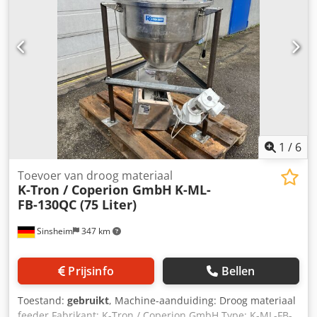
1
/
6
Toevoer van droog materiaal
K-Tron / Coperion GmbH
K-ML-
FB-130QC (75 Liter)
Sinsheim
347 km
Prijsinfo
Bellen
Toestand:
gebruikt
, Machine-aanduiding: Droog materiaal
feeder Fabrikant: K-Tron / Coperion GmbH Type: K-ML-FB-