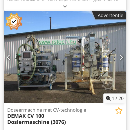
130QC Dedpfeiv Ic Ejx Adrjwa Bouwjaar: Onbekend
Snelheid: Mengsnelheid: 5,6 rpm Inhoud: 75 liter
Advertentie
Motoraandrijving: 0,25 kW. - Aandrijving mixer 0,25 kW
Afmetingen: Lengte 800 mm x breedte 700mm x hoogte
1200mm Leeggewicht: 100 kg Tech. Documentatie: Nee
Opmerking: Mengaandrijving 0,25 kW, toerental 5,6 rpm
Staat: Gebruikt Prijs: Op aanvraag
1
/
20
Doseermachine met CV-technologie
DEMAK CV 100
Dosiermaschine
(3076)