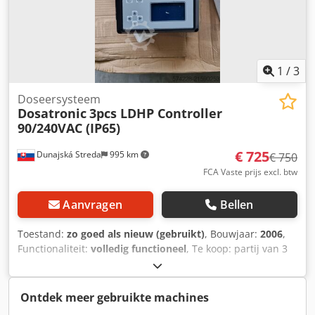
250 PSI; temperatuur max. 65°C / 150°F De
componenten/assemblages zijn te koop zoals beschreven
tegen de verkoopprijs. *
1
/
3
Doseersysteem
Dosatronic
3pcs LDHP Controller
90/240VAC (IP65)
€ 725
Dunajská Streda
995 km
€ 750
FCA Vaste prijs excl. btw
Aanvragen
Bellen
Toestand:
zo goed als nieuw (gebruikt)
, Bouwjaar:
2006
,
Functionaliteit:
volledig functioneel
, Te koop: partij van 3
Dosatronic LDHP pH-controllers voor chemische
doseersystemen. Dwodpsyw Riqefx Adroa Fabrikant:
Dosatronic Model / type: LDHP pH-controller Aantal: 3 stuks
Ontdek meer gebruikte machines
Toepassing: pH-regeling / chemische doseersystemen