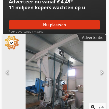
Adverteer nu vanaf € 4,49
*
11 miljoen kopers
wachten op u
Nu plaatsen
*per advertentie / maand
Advertentie
1
/
4