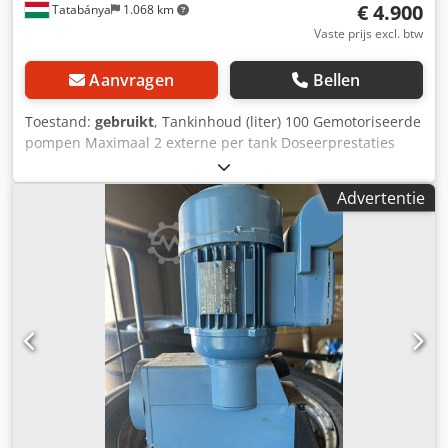
€ 4.900
Tatabánya
1.068 km
Vaste prijs excl. btw
Aanvragen
Bellen
Toestand:
gebruikt
, Tankinhoud (liter) 100 Gemotoriseerde
pompen Maximaal 2 externe per tank Doseerprestaties
Max. 50 cc/sec. per pomp Dwsdpfxsvpfhys Adrja
Technische ondersteuning op afstand
Advertentie