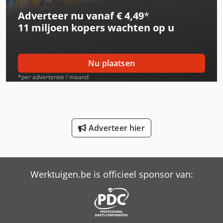
Adverteer nu vanaf € 4,49
*
International 453
11 miljoen kopers
wachten op u
International 533
International 553
Nu plaatsen
International 554
*per advertentie / maand
International 644
International 654
Adverteer hier
International 733
International 824
Werktuigen.be is officieel sponsor van:
International 833
International 834
International 844