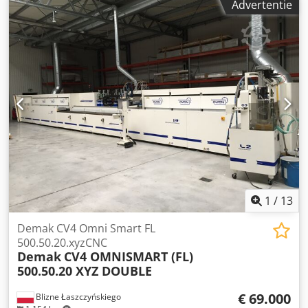
Advertentie
reservoirinhoud: 90 l, vulcapaciteit: ca. 140 tubes/min,
machinedimensies (L/B/H): ca. 2500mm/1400mm/2400mm,
gewicht: ca. 3300 kg. Documentatie aanwezig. Bezichtiging
ter plaatse mogelijk. Dwsdpfexn Aagex Adrja
1
/
13
Demak CV4 Omni Smart FL
500.50.20.xyzCNC
Demak
CV4 OMNISMART (FL)
500.50.20 XYZ DOUBLE
€ 69.000
Blizne Łaszczyńskiego