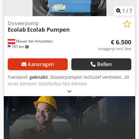
1
/
7
Doseerpomp
Ecolab
Ecolab Pumpen
€ 6.500
Mauer bei Amstetten
797 km
vraagprijs excl. btw
Aanvragen
Bellen
Toestand:
gebruikt
, Doseerpompen inclusief ventielen, 20
stuks pompen Djdpfjzdpu Njx Adrewa