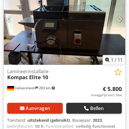
1
/
11
Lamineerinstallatie
Kompac
Elite 10
€ 5.800
Uelversheim
283 km
vraagprijs excl. btw
Aanvragen
Bellen
Toestand:
uitstekend (gebruikt)
, Bouwjaar:
2023
,
bedrijfsturen:
50 h
, Functionaliteit:
volledig functioneel
,