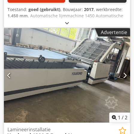
Toestand:
goed (gebruikt)
, Bouwjaar:
2017
, werkbreedte:
1.450 mm
, Automatische lijmmachine 1450 Automatische
sheet feeder Automatische dozeninvoer Crodpfx
Apourivvorof Automatisch register met servomotor Uitvoer
Advertentie
deken
1
/
2
Lamineerinstallatie