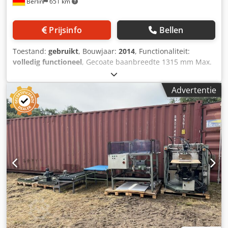
Berlin
651 km
beschermt onder andere tegen chemicaliën,
reinigingsmiddelen, vingerafdrukken, voedingsmiddelen
en water. Cedpfexzp H Tsx Aprerf De machine kan vóór het
Prijsinfo
Bellen
drukken worden gebruikt voor het aanbrengen van een
primer op moeilijke substraten of na digitaal of
Toestand:
gebruikt
, Bouwjaar:
2014
, Functionaliteit:
offsetdrukken voor de afwerking met verschillende soorten
volledig functioneel
, Gecoate baanbreedte 1315 mm Max.
vernissen. Dankzij de snelle verniswissel en de eenvoudige
Baanbreedte 1330 mm Primaire afwikkelaar: 1000 mm
bediening is hij bijzonder efficiënt voor kleinere en
Credpfx Aswp R Htjpref Secundaire afwikkelaar: 1200 mm
wisselende opdrachten. Kenmerken en voordelen: *
Advertentie
Opwikkelaar: 1200 mm Snelheid: 400 m/min Accessoires: -
Compact desktop-vlakvernisingssysteem * Geschikt voor
Oplosmiddelvrije menger Nordmeccanica - Continue
UV-, watergedragen en speciale vernissen, evenals primers
vullende World Mixer (met 4 tanks van 200 kg) - 5 rollen
* Met af- en opwikkelfaciliteiten: verwerking van rollen tot
Materialen: GECOATE BAAN BOPP 12 - 80 μ, PETP 10 - 30 μ,
10 inch breed * Vooral geschikt voor losse vellen *
LDPE, LLDPE 30 - 200 μ, OPA 12 - 18 μ, NYLON CAST 30 - 80
Kleurentouchscreen voor droogcontrole en
μ ALU (Folie) 6,3 - 40 μ, PP CAST 60 - 150 μ, PAPIER 40 - 150
snelheidsaanpassing tijdens het gebruik * Geen
gr/m2 GELAMINEERDE BAAN BOPP 12 - 80 μ, PETP 8 - 30 μ,
circulatiesysteem voor de vernis nodig – daardoor geen
LDPE, LLDPE 20 - 200 μ, OPA 12 - 18 μ, NYLON GEGOTEN 20
onnodig vernisverlies * Standaard verniswissel in ca. 2
- 80 μ ALU (folie) 6,3 - 40 μ, PP CAST 20 - 150 μ, COEX FILM
minuten * Ideaal voor hoogwaardige producten in kleine
25 - 200 μ PAPIER 40 - 150 gr/m2
oplages * Optioneel te combineren met een
afwikkelaar/terugspoelapparaat of een in- en uitvoertafel
Technische gegevens: * Papier-/materiaalbreedte: tot 10
inch * Materiaallengte: vrijwel onbeperkt bij