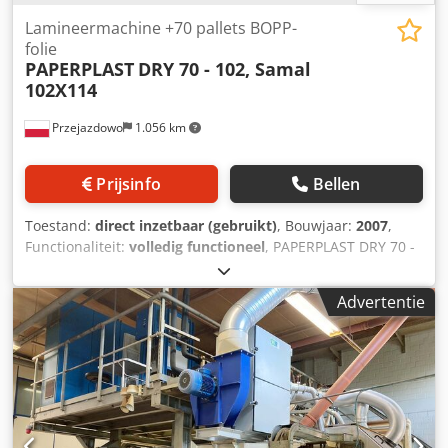
Lamineermachine +70 pallets BOPP-
folie
PAPERPLAST
DRY 70 - 102, Samal
102X114
Przejazdowo
1.056 km
Prijsinfo
Bellen
Toestand:
direct inzetbaar (gebruikt)
, Bouwjaar:
2007
,
Functionaliteit:
volledig functioneel
, PAPERPLAST DRY 70 -
102, Samal 102X114 inclusief 70 pallets BOPP-FOLIE
Bouwjaar: 2007 In productie in het Verenigd Koninkrijk
Advertentie
Automatische thermische folielamineermachine
Automatische velinvoer Vacuüm aanvoertafel Lamineerunit
met verwarmde chroomcilinder ICS verwarmingsunit
Crsdjy Iy Nhjpfx Aprsf Vellen scheidingsunit,
stapelafvoerunit Maximale werkbreedte (mm): 1020
Minimale formaat (mm): 250 x 280 Maximale formaat (mm):
1020 x 1400 Mechanische snelheid: tot 70 m/min Formaat: