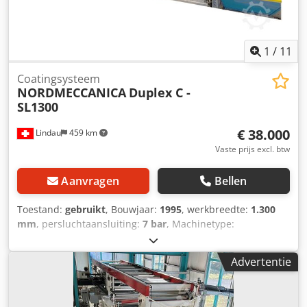
1
/
11
Coatingsysteem
NORDMECCANICA
Duplex C -
SL1300
€ 38.000
Lindau
459 km
Vaste prijs excl. btw
Aanvragen
Bellen
Toestand:
gebruikt
, Bouwjaar:
1995
, werkbreedte:
1.300
mm
, persluchtaansluiting:
7 bar
, Machinetype:
Coatinginstallatie voor het coaten, lakken en lamineren van
rol-naar-rol met oplosmiddelvrije lijmen. Fabrikant:
Advertentie
NORDMECCANICA Type: Duplex Compact Model: Duplex C
- SL1300 Bouwjaar: 1995 Baanbreedte: 650 tot 1.310 mm
Lamineerbreedte: Tot 1.300 mm Snelheid: Mechanisch tot