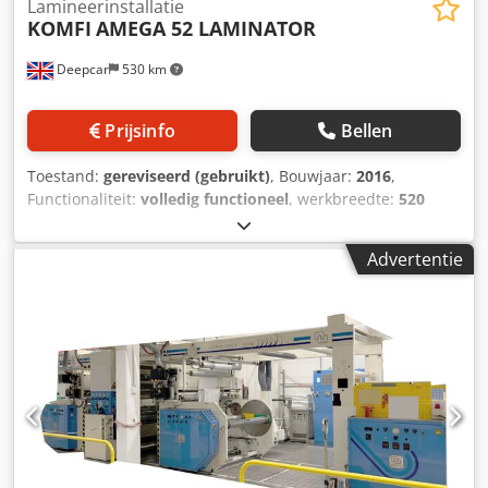
Lamineerinstallatie
KOMFI
AMEGA 52 LAMINATOR
Deepcar
530 km
Prijsinfo
Bellen
Toestand:
gereviseerd (gebruikt)
, Bouwjaar:
2016
,
Functionaliteit:
volledig functioneel
, werkbreedte:
520
mm
, persluchtaansluiting:
6 bar
, type ingangsstroom:
Airconditioning
, totaalgewicht:
500 kg
, KOMFI AMIGA 52
Advertentie
commerciële printlaminator. Csdpfsx Ry H Esx Aprjrf
Productiesnelheid: 25 meter per minuut. Maximaal
velformaat: B2. Voorzien van digitale metallic
folietoepassing. Diep stapel vacuüm aanvoer met Becker
pomp. Automatische velscheiding en uitvoer naar de
opvanglade. Stroomvoorziening: 400V 50Hz 3 fasen.