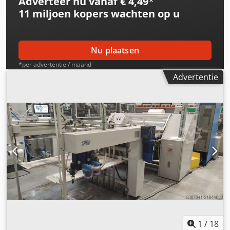
Adverteer nu vanaf € 4,49
*
11 miljoen kopers
wachten op u
Nu plaatsen
*per advertentie / maand
Advertentie
1
/
18