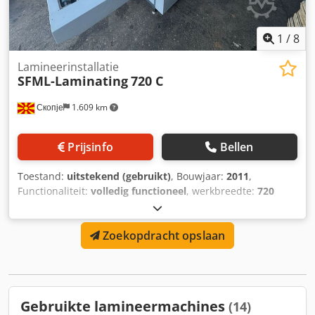
1
/
8
Lamineerinstallatie
SFML-Laminating
720 C
Скопје
1.609 km
Prijsinfo
Bellen
Toestand:
uitstekend (gebruikt)
, Bouwjaar:
2011
,
Functionaliteit:
volledig functioneel
, werkbreedte:
720
mm
, Model: SFML-720C Cedpeyxl Tyofx Aprsrf Gewicht:
840 kg Vermogen: 8,5 kW Spanning: 220 V Bouwjaar: 2011
Zoekopdracht opslaan
CE-gecertificeerd
Gebruikte lamineermachines
(14)