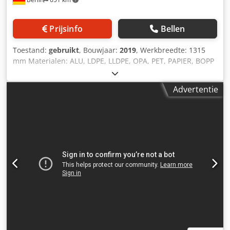
Prijsinfo
Bellen
Toestand:
gebruikt
, Bouwjaar:
2019
, Werkbreedte: 1315
mm Materialen: ALU, LDPE, LLDPE, OPA, PET, PAPIER, BOPP
Afwikkelas diameter: 1000 mm Opwikkelas diameter: 1500
mm Mechanische snelheid: 500 m/min Primaire
Advertentie
afwikkelaar Max. rol Ø: 1000 mm | Kern: 76 / 152 mm |
Max. gewicht: 1000 kg Baanbreedte: 1330 mm | Max.
lamineerbreedte: 1315 mm | Min. baanbreedte: 500 mm
Secundaire afwikkelaar Max. rol Ø: 1500 mm | Kern: 76 /
152 mm | Max. gewicht: 2000 kg Baanbreedte: 1330 mm |
Max. lamineerbreedte: 1315 mm | Min. baanbreedte: 500
mm Hydraulische belading, BST OPG baangeleiding,
fotocel randdetectie Opwikkelaar Max. rol Ø: 1500 mm |
Kern: 76 / 152 mm | Max. gewicht: 2000 kg Baanbreedte:
1330 mm | Max. lamineerbreedte: 1315 mm Werkbreedte:
1315 mm Materialen: ALU, LDPE, LLDPE, OPA, PET, PAPIER,
BOPP Afwikkelas diameter: 1000 mm Opwikkelas diameter:
1500 mm Mechanische snelheid: 500 m/min Crjdpeyiu I