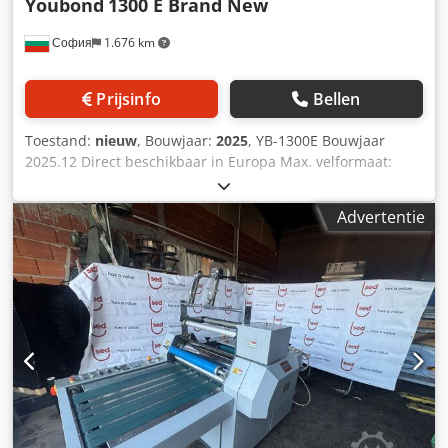
Youbond
1300 E Brand New
София
1.676 km
Prijsinfo
Bellen
Toestand:
nieuw
, Bouwjaar:
2025
, YB-1300E Bouwjaar
2025.12 Direct beschikbaar in Europa Max. velformaat:
1300×1250 mm Min. velformaat: 400×400 mm
Bovenvelfdikte: 150-600 g Onder velfdikte: A, B, C, E, F
Advertentie
(golfkarton), (industrieel karton) Max. snelheid: 6000
vellen/uur Afmetingen: 11,5×2×2,4 m Machinegewicht:
5000 kg Csdpfxjy Iycuj Aprjrf Machinevermogen: 10 kW/380
V