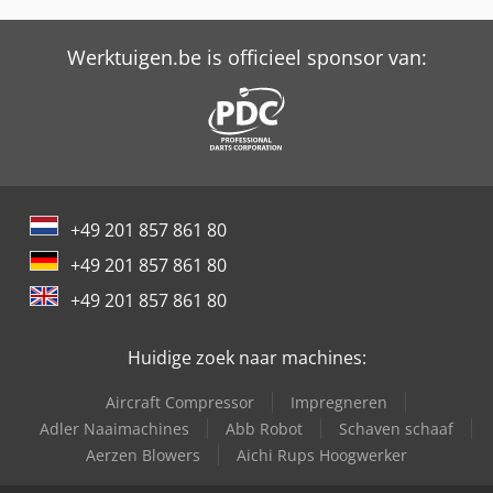
Schaffer 3560 T
Werktuigen.be is officieel sponsor van:
Schaffer 4580 T
Schaffer 6370 T
Schaffer 6390 T
Schaffer 9330 T
+49 201 857 861 80
Schaffer 9380 T
+49 201 857 861 80
Schaffer 9630 T
+49 201 857 861 80
Trailer And Tools
Huidige zoek naar machines:
Aircraft Compressor
Impregneren
Adler Naaimachines
Abb Robot
Schaven schaaf
Aerzen Blowers
Aichi Rups Hoogwerker