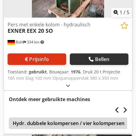
1
/
5
Pers met enkele kolom - hydraulisch
EXNER
EEX 20 SO
Bühl
334 km
Prijsinfo
Bellen
Toestand:
gebruikt
, Bouwjaar:
1976
, Druk 20 t Projectie
185 mm Slag 100 mm Opspanoppervlak 380 x 350 mm
Montagehoogte 250 mm Tafelhoogte boven vloer 840 mm
Dcodpfxjtqqwus Aanok Totaal benodigd vermogen 4 kW
Machinegewicht ca. 1,3 ton
Ontdek meer gebruikte machines
n
Hydr. dubbele kolompersen / vier kolompersen