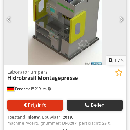
1
/
5
Laboratoriumpers
Hidrobrasil
Montagepresse
Ennepetal
219 km
Prijsinfo
Bellen
Toestand:
nieuw
, Bouwjaar:
2019
,
machine-/voertuignummer:
DF0287
, perskracht:
25 t
,
Montagepers – Fabrikant Hidrobrasil – 25 t