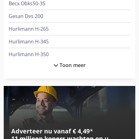
Becx Obks50-35
Gesan Dvs 200
Hurlimann H-265
Hurlimann H-345
Hurlimann H-350
Toon meer
Hurlimann H-356
Hurlimann H-361
Hurlimann H-362
Hurlimann H-372
Hurlimann H-468
Adverteer nu vanaf € 4,49
*
Hurlimann H-478
11 miljoen kopers
wachten op u