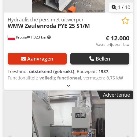
1
/
10
Hydraulische pers met uitwerper
WMW Zeulenroda
PYE 25 S1/M
€ 12.000
Krobia
1.023 km
Vaste prijs excl. btw
Aanvragen
Bellen
Toestand:
uitstekend (gebruikt)
, Bouwjaar:
1987
,
Functionaliteit:
volledig functioneel
, vermogen:
8,75 kW
(11,90 pk)
, perskracht:
25 t
, slaglengte:
500 mm
,
werksnelheid:
100 mm/s
, achteruitrijsnelheid:
450 mm/s
,
Advertentie
tafelbreedte:
630 mm
, tafel lengte:
500 mm
, stempelplaat
breedte:
450 mm
, persplaatlengte:
360 mm
, vrije ruimte
tussen de kolommen:
800 mm
, totale lengte:
16.500 mm
,
totale breedte:
10.500 mm
, totale hoogte:
27.500 mm
,
totaalgewicht:
2.200 kg
, slag van de matrijskussen:
160
mm
, Hydraulische pers PYE 25 S1M met uitwerper.
Bouwjaar 1987. Fabrikant: VEB Wema Zeulenroda