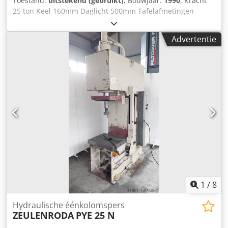
Toestand:
uitstekend (gebruikt)
, Bouwjaar:
1990
, Kracht
25 ton Keel 160mm Daglicht 500mm Tafelafmetingen
650x650mm Rammetje rond 140mm Slag 130mm gevraagd
vermogen 4 KW Gewicht 2000kg hoogte 2100mm breedte
Advertentie
1100mm diepte 1500mm Dcedefcw Apopfx Aanek
1
/
8
Hydraulische éénkolomspers
ZEULENRODA
PYE 25 N