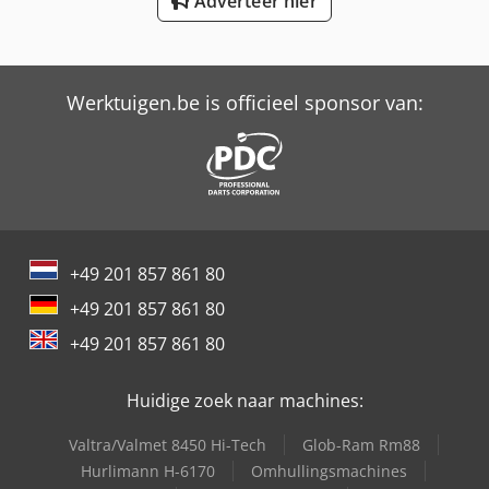
Adverteer hier
Max Holland Fd35T-Mgc6
Schaffer 2345 T
Werktuigen.be is officieel sponsor van:
Versalift Lt-23-90-Tb
+49 201 857 861 80
+49 201 857 861 80
+49 201 857 861 80
Huidige zoek naar machines:
Valtra/Valmet 8450 Hi-Tech
Glob-Ram Rm88
Hurlimann H-6170
Omhullingsmachines