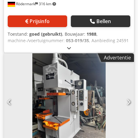
Rödermark
316 km
Prijsinfo
Bellen
Toestand:
goed (gebruikt)
, Bouwjaar:
1988
,
machine-/voertuignummer:
053-019/35
, Aanbieding 24591
Technische gegevens: - maximaal perskracht 25 t -
maximaal ramslag 500 mm - Hefsnelheid 0 - 40 mm/s -
Advertentie
Terugkeer 0 - 200 m/min - Inbouwhoogte 800 mm - Keel tot
midden van de ram 360 mm - Klemoppervlak ram 440 x
360 mm - Ramklempen 40 mm - Tafelafmetingen 630 x 500
mm Dcjdjwd Nybopfx Aanok - Tafelhoogte boven de vloer
710 mm - Dieptrekkracht 10 t - maximale dieptrekdiepte
160 mm - Aandrijving 400 V / 4 kW - Ruimtebehoefte ca. B
800 x H 2720 x D 1150 mm - Gewicht ca. 2500 kg