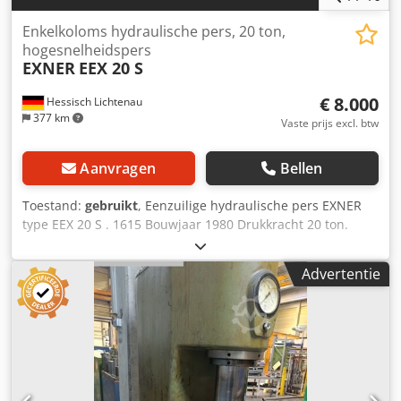
Enkelkoloms hydraulische pers, 20 ton,
hogesnelheidspers
EXNER
EEX 20 S
€ 8.000
Hessisch Lichtenau
377 km
Vaste prijs excl. btw
Aanvragen
Bellen
Toestand:
gebruikt
, Eenzuilige hydraulische pers EXNER
type EEX 20 S . 1615 Bouwjaar 1980 Drukkracht 20 ton.
Uitslag 180 mm Tafeloppervlak 380 x 350 mm Tafelopening
Ø 50 mm Ramoppervlak 310 x 250 mm Opspanpen Ø 35
Advertentie
mm Ramslag 100 mm Max. inbouwhoogte 250 mm
Tafelhoogte boven vloer 900 mm Neergaande snelheid ca.
480 mm/s Opgaande snelheid ca. 480 mm/s Werksnelheid
20 mm/s Inhoud hydrauliektank 110 liter Hydraulische
bedrijfsdruk bij 20 ton 200 bar Motorvermogen 4 kW
Netvoeding 400 Volt, 50 Hz - Slagbediening via
tweehandenbediening of lichtscherm - Bedrijfsmodi: