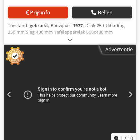
Prijsinfo
Bellen
Toestand:
gebruikt
, Bouwjaar:
1977
, Druk 25 t Uitlading
250 mm Slag 400 mm Tafeloppervlak 600x480 mm
Ramoppervlak Ø135 mm Dcedpfx Aey Sliueanok
Tafelhoogte 980 mm Machinegewicht ca. 1,5 t Benodigde
Advertentie
ruimte ca. 2000x2000x2700 mm Machinenummer: 552677
Tweehandenbediening Slag- en drukuitschakeling Alleen
toegestaan voor veilige gereedschappen
1
/
10