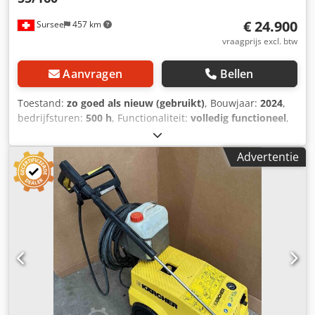
€ 24.900
Sursee
457 km
vraagprijs excl. btw
Aanvragen
Bellen
Toestand:
zo goed als nieuw (gebruikt)
, Bouwjaar:
2024
,
bedrijfsturen:
500 h
, Functionaliteit:
volledig functioneel
,
bedrijfsdruk:
160 bar
, totale lengte:
1.310 mm
,
hogedrukslang lengte:
50.000 mm
, totale hoogte:
1.030
Advertentie
mm
, totale breedte:
1.020 mm
, type ingangsstroom:
Gelijkstroom
, leeggewicht:
320 kg
, ingangsspanning:
12 V
,
brandstof:
benzine 91
, totaalgewicht:
320 kg
,
watercapaciteit van de tank:
500 l
, vermogen:
17,7 kW
(24,07 pk)
, volumestroom:
3,3 m³/u
, druk (max.):
160 bar
,
Wij bieden deze zo goed als nieuwe Dirojet Whale Built-In
Plus 55/160 hogedrukreiniger, bouwjaar 2024, aan.
Afmetingen (L×B×H): 1310 × 1020 × 1030 mm Brutogewicht:
320,000 kg Nettogewicht: 320,000 kg Serienummer: 23-260
Bouwjaar: 2024 Wateropbrengst: 55 l/min Maximale
werkdruk: 160 bar Dcjdozg Adiepfx Afwsk Motorvermogen: