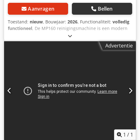
Aanvragen
Bellen
Toestand:
nieuw
, Bouwjaar:
2026
, Functionaliteit:
volledig
functioneel
, De MP160 reinigingsmachine is een modern
apparaat, ontworpen voor het intensief reinigen van
industriële en automobielonderdelen in een gesloten
Advertentie
systeem, met gebruik van hoge temperatuur en druk.
Dankzij de werkdruk van 5–8 bar en de mogelijkheid om
het reinigingsmiddel tot 70°C te verwarmen, verwijdert het
apparaat effectief vervuiling, olie, vet en andere
hardnekkige vervuiling, ook van moeilijk bereikbare
oppervlakken en onderdelen met een complexe geometrie.
Belangrijkste voordelen van de MP160 reinigingsmachine:
* Werkdruk 5–8 bar – maakt het effectief verwijderen van
hardnekkige vervuiling van onderdelen met een complexe
geometrie mogelijk. * Verwarming van het
reinigingsmiddel tot 70°C – verhoogt de effectiviteit van het
reinigingsmiddel en helpt de reinigingstijd te verkorten. *
Dubbelfunctioneel pistool – maakt het mogelijk om met
lucht of een mengsel van lucht en reinigingsvloeistof te
1
/
1
werken, en om onderdelen te drogen. * Intuïtief