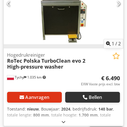
1
/
2
Hogedrukreiniger
RoTec Polska
TurboClean evo 2
High-pressure washer
€ 6.490
Tychy
1.035 km
EXW Vaste prijs excl. btw
Aanvragen
Bellen
Toestand:
nieuw
, Bouwjaar:
2024
, bedrijfsdruk:
140 bar
,
totale lengte:
800 mm
, totale hoogte:
1.700 mm
, totale
breedte:
1.000 mm
, watercapaciteit van de tank:
95 l
,
vermogen:
3 kW (4,08 pk)
, temperatuur:
45 °C
, TurboClean