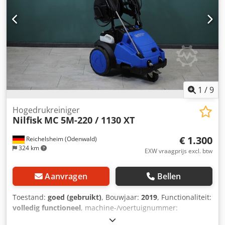
aan de achterkant van het apparaat maken een snelle en
eenvoudige toepassing van het reinigingsmiddel mogelijk.
De draaiknop voor de reinigingsmiddeldosering bevindt
zich op dezelfde plaats. Technische specificaties: Druk:
max. 165 bar Reinigingskracht: 3,0 Maximale
toevoertemperatuur: 60 graden Dsdjzl Tu Ajpfx Afwock
Gewicht: 38 kg
1
/
9
Hogedrukreiniger
Nilfisk
MC 5M-220 / 1130 XT
€ 1.300
Reichelsheim (Odenwald)
324 km
EXW vraagprijs excl. btw
Aanvragen
Bellen
Toestand:
goed (gebruikt)
, Bouwjaar:
2019
, Functionaliteit:
volledig functioneel
, machine-/voertuignummer:
3520191300779
, bedrijfsdruk:
220 bar
, ingangsspanning: