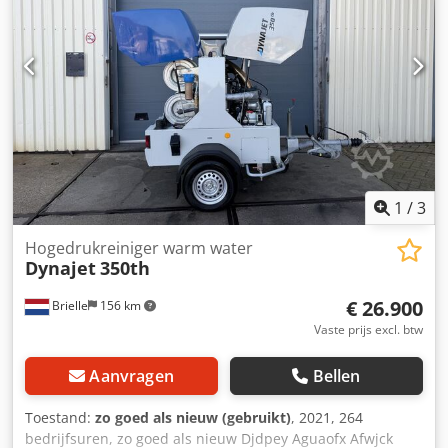
1
/
3
Hogedrukreiniger warm water
Dynajet
350th
€ 26.900
Brielle
156 km
Vaste prijs excl. btw
Aanvragen
Bellen
Toestand:
zo goed als nieuw (gebruikt)
, 2021, 264
bedrijfsuren, zo goed als nieuw Djdpey Aguaofx Afwjck