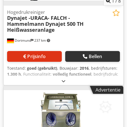
1
/
8
Hogedrukreiniger
Dynajet -URACA- FALCH -
Hammelmann
Dynajet 500 TH
Heißwasseranlage
Dortmund
237 km
Prijsinfo
Bellen
Toestand:
goed (gebruikt)
, Bouwjaar:
2016
, bedrijfsturen:
1.300 h
, Functionaliteit:
volledig functioneel
, bedrijfsdruk:
500 bar
, leeggewicht:
1.420 kg
, brandstof:
diesel
,
vermogen:
34,5 kW (46,91 pk)
, temperatuur:
95 °C
,
Advertentie
volumestroom:
1.800 m³/u
, Uitrusting:
chassis
, Dynajet 500
TH warmwatersysteem - Zeer goede staat Dedev S H
Uaepfx Afwock 500 bar / 30 l/min 34,5 kW