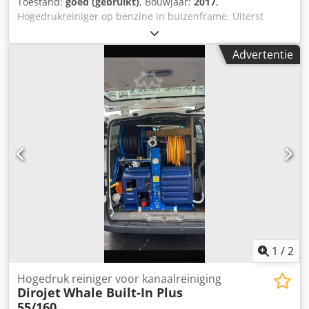
Toestand:
goed (gebruikt)
, Bouwjaar:
2017
,
Pompopbrengst (l/u) 600 - 1200 Werkdruk (bar) 30 - 180
Hogedrukreiniger op benzine in buizenframe. Uiterst
Max. watertemperatuur (°C) 80-155 Aansluitvermogen (kW)
robuust. Ideaal voor bouwplaatsen waar geen elektriciteit
8,4 Inhoud brandstoftank (l) 25 Inhoud
is. 100% klaar voor gebruik. Hoge kwaliteit Honda motor.
Advertentie
reinigingsmiddeltank (l) 20 + 10 Lengte hogedrukslang (m)
Hogedrukslang en straalunit in topconditie. Verzending
20 Gewicht (kg) 178 Afmetingen (L x B x H mm) 1330 x 750 x
binnen Duitsland mogelijk. Transportkosten ca. 110.-€ plus
1060 Uitrusting: INGEBOUWDE SLANGHASPEL NIEUW
BTW. De unit kan te allen tijde ter plaatse geïnspecteerd
spuitpistool van het Duitse merk R+M NIEUWE spuitlans
en getest worden. Technische gegevens: Druk: 150bar
900mm van roestvrij staal NIEUWE, versterkte slang met
Dcjdpfx Afjk Dz R Tswsk Debiet: 650 liter / uur gewicht:
stalen vlechtwerk 20m NIEUWE 25° powerstraal Waterfilter
39,5kg meer info in de bijgevoegde datasheet
en de GEKA-aansluiting zijn gratis inbegrepen in de set.
1
/
2
Hogedruk reiniger voor kanaalreiniging
Dirojet
Whale Built-In Plus
55/160