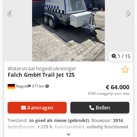
1
/
15
Waterstraal hogedrukreiniger
Falch GmbH
Trail Jet 125
€ 64.000
Nagold
377 km
EXW vraagprijs excl. btw
Aanvragen
Bellen
Toestand:
zo goed als nieuw (gebruikt)
, Bouwjaar:
2016
,
bedrijfsturen:
1.275 h
, Functionaliteit:
volledig functioneel
,
machine-/voertuignummer:
W09FAL226GMF14035
,