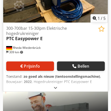
1
/
5
300-700bar 15-30lpm Elektrische
hogedrukreiniger
PTC
Easypower E
Rheda-Wiedenbrück
309 km
Prijsinfo
Bellen
Toestand:
zo goed als nieuw (tentoonstellingsmachine)
,
Bouwjaar:
2022
, Hogedrukreiniger PTC Easypower E
vergelijkbaar maar geen Dynajet, Oertzen, Falch, Woma,
Kamat, Denjet , Kärcher, Dibo, ... - Werkdruk: 300-700 bar -
Stroomsnelheid: 15-30 l/min. - Motor: elektrisch 32A/63A,
3Ph-400V-50Hz 20-30HP/15-22,5kW, 1450 1-min / 1750 1-
min - afmetingen: 1.000 x 750 x 850 mm - Leeggewicht: ca.