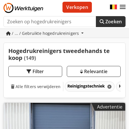
Verkopen
Zoeken
/ ... / Gebruikte hogedrukreinigers
Hogedrukreinigers tweedehands te
koop
(149)
Filter
Relevantie
Reinigingstechniek
Hoge
Alle filters verwijderen
Advertentie