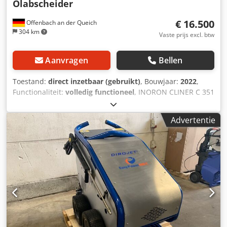
Ölabscheider
€ 16.500
Offenbach an der Queich
304 km
Vaste prijs excl. btw
Aanvragen
Bellen
Toestand:
direct inzetbaar (gebruikt)
, Bouwjaar:
2022
,
Functionaliteit:
volledig functioneel
, INORON CLINER C 351
Mobiele wasplaats met olieafscheider en hogedrukreiniger
Dcjdpfx Afezq T Aqswjk Volledig zelfstandig, geen
Advertentie
vergunning vereist, voor gereedschap en producten die
olie of emulsies bevatten. In nieuwstaat, kan ter plaatse
worden geïnspecteerd. Neem voor meer informatie contact
met mij op.