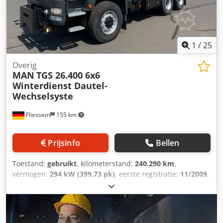
HIAB T-CLX009 ? 2X HYDRAULISCH UND 1X MECHANISCH,
SEHR GUTER ZUSTAND!!! Dkedeztlzdepfx Ag Dsr 3X
VORHANDEN!!!
1
/
25
Overig
MAN
TGS 26.400 6x6
Winterdienst Dautel-
Wechselsyste
Fliessem
155 km
Prijsinfo
Bellen
Toestand:
gebruikt
, kilometerstand:
240.290 km
,
vermogen:
294 kW (399,73 pk)
, eerste registratie:
11/2009
,
totaalgewicht:
29.000 kg
, brandstoftype:
diesel
, kleur:
oranje
, asconfiguratie:
3 assen
, soort overbrenging:
automatisch
, emissieklasse:
Euro 5
, laadruimtebreedte:
2.440 mm
, laadruimte lengte:
5.100 mm
,