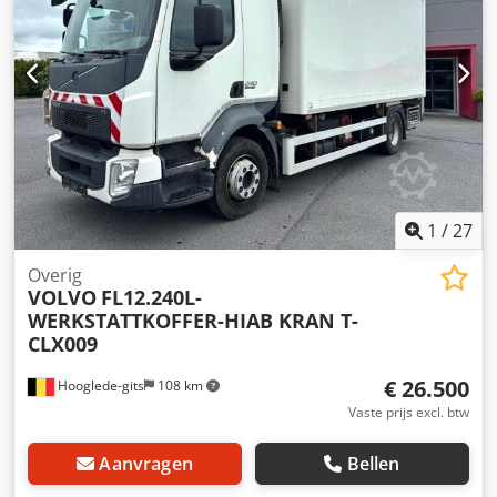
1
/
27
Overig
VOLVO
FL12.240L-
WERKSTATTKOFFER-HIAB KRAN T-
CLX009
€ 26.500
Hooglede-gits
108 km
Vaste prijs excl. btw
Aanvragen
Bellen