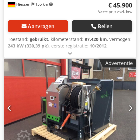
€ 45.900
Fliessem
155 km
Vaste prijs excl. btw
Aanvragen
Bellen
Toestand:
gebruikt
, kilometerstand:
97.420 km
, vermogen:
243 kW (330,39 pk)
, eerste registratie:
10/2012
,
totaalgewicht:
21.500 kg
, brandstoftype:
diesel
, kleur:
oranje
, asconfiguratie:
2 assen
, soort overbrenging:
Advertentie
mechanisch
, emissieklasse:
Euro 5
, laadruimte lengte:
5.500 mm
, totale lengte:
7.600 mm
, totale breedte:
2.500
mm
, totale hoogte:
3.350 mm
, Uitrusting:
ABS,
airconditioning, vierwielaandrijving
, * Iveco Trakker AD
190T33W/P, Palfinger afrollaadsysteem T 10,
winterdienstvoertuig, weinig kilometers * Afrollaadsysteem
Palfinger T 10 * Hydraulische vergrendeling * Wielbasis ca.
4,50 m * Euro 5 * 8 versnellingen + tussenbak *
Airconditioning * Ophanging: bladveer/lucht * ABS *
Montageplaat voorop * Hydraulische stuurbekrachtiging *
Extra verlichting * Lampenbeugel + 4 extra lampen *
Hydrauliek voor strooibeest * AD-Blue Dsdpfozpgh Rsx Ag