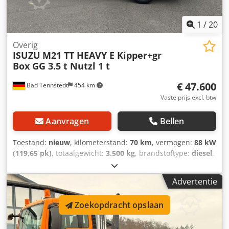
1
/
20
Overig
ISUZU
M21 TT HEAVY E Kipper+gr
Box GG 3.5 t Nutzl 1 t
€ 47.600
Bad Tennstedt
454 km
Vaste prijs excl. btw
Aanvragen
Bellen
Toestand:
nieuw
, kilometerstand:
70 km
, vermogen:
88 kW
(119,65 pk)
, totaalgewicht:
3.500 kg
, brandstoftype:
diesel
,
kleur:
wit
, soort overbrenging:
mechanisch
, aantal
zitplaatsen:
3
, Uitrusting:
ABS, airconditioning, centrale
Advertentie
vergrendeling, elektronisch stabiliteitsprogramma (ESP),
roetfilter
, Het ISUZU-bedrijfsvoertuigcentrum in Duitsland
Zoekopdracht opslaan
biedt u expertise, service en advies: ISUZU M21 TT HEAVY E
MT met driezijdige kipper en grote laadbak
Netto-/exportprijs: € 47.600,- 2 jaar garantie op het