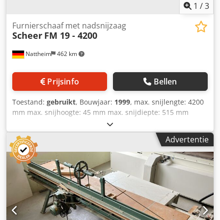
1
/
3
Furnierschaaf met nadsnijzaag
Scheer
FM 19 - 4200
Nattheim
462 km
Prijsinfo
Bellen
Toestand:
gebruikt
, Bouwjaar:
1999
, max. snijlengte: 4200
mm max. snijhoogte: 45 mm max. snijdiepte: 515 mm
zaagblad diameter: 180 mm beweging van de spanbalk:
pneumatisch aanslagsysteem: met aanslagindicator
Advertentie
afzuigkanaal: ja afzuiging: externe afzuiging
vooruitschuifmechanisme: handmatig Dcsdpfx Aezhu
Agjdpsk groefbeitel: met diamantgecoateerd zaagblad
(nabewerking) machine type: stationair gewicht (ongeveer):
950 kg afmetingen: 5400 x 1180 x 160 mm motorvermogen:
2,2 kW afzuigdiameter: 80 mm opslaglocatie: Nattheim