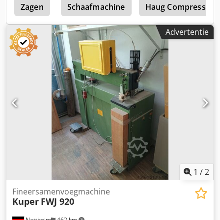
Zagen
Schaafmachine
Haug Compressor
Advertentie
1
/
2
Fineersamenvoegmachine
Kuper
FWJ 920
Nattheim
462 km