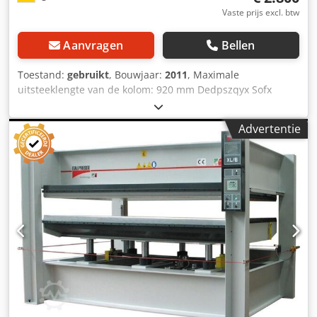
Vaste prijs excl. btw
Aanvragen
Bellen
Toestand:
gebruikt
, Bouwjaar:
2011
, Maximale
uitsteeklengte van de kolom: 920 mm Dedpszqyx Sofx
Adpock Voeding: 15 m/min
Advertentie