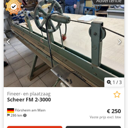
Advertentie
1
/
3
Fineer- en plaatzaag
Scheer
FM 2-3000
€ 250
Flörsheim am Main
286 km
Vaste prijs excl. btw