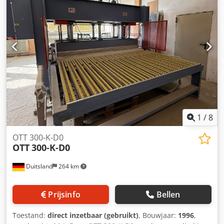
3.610 x 1.700 x 1.680 mm Vanaf locatie: - direct
beschikbaar -
1
/
8
OTT 300-K-D0
OTT
300-K-D0
Duitsland
264 km
Prijsinfo
Bellen
Toestand:
direct inzetbaar (gebruikt)
, Bouwjaar:
1996
,