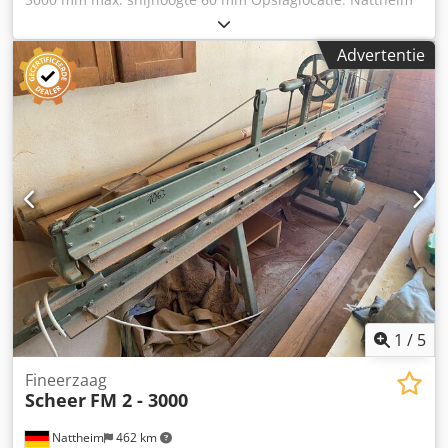
Dcsdpfx Ajvvkbljdpok
Advertentie
1
/
5
Fineerzaag
Scheer
FM 2 - 3000
Nattheim
462 km