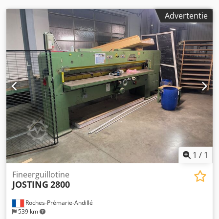
Advertentie
1
/
1
Fineerguillotine
JOSTING
2800
Roches-Prémarie-Andillé
539 km