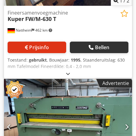
1
/
2
Fineersamenvoegmachine
Kuper
FW/M-630 T
Nattheim
462 km
Prijsinfo
Bellen
Toestand:
gebruikt
, Bouwjaar:
1995
, Staanderuitslag: 630
mm Tafelmodel Fineerdikte: 0,4 - 2,0 mm
Doorvoersnelheid: ca. 7 m/min Bedrijfsspanning: 230 V
Afmetingen: 880 x 370 x 480 mm Gewicht: 35 kg
Advertentie
Opslaglocatie: Nattheim Djdpfxoy Hry Nj Adpsck