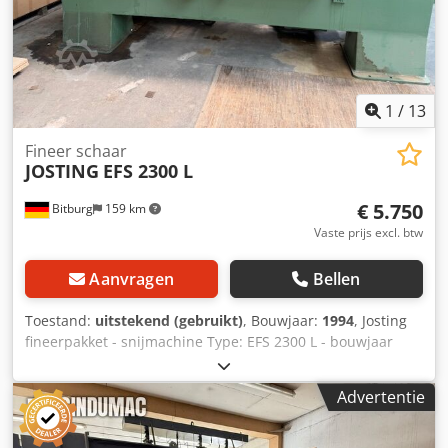
1
/
13
Fineer schaar
JOSTING
EFS 2300 L
€ 5.750
Bitburg
159 km
Vaste prijs excl. btw
Aanvragen
Bellen
Toestand:
uitstekend (gebruikt)
, Bouwjaar:
1994
, Josting
fineerpakket - snijmachine Type: EFS 2300 L - bouwjaar
1994 Snijlengte: 2.300 mm Maximale invoerhoogte: 80 mm
FIESSLER veiligheidslichtscherm Djdpfx Adoxgbwzjpock
Advertentie
Lichtlijn voor snijpositieaanduiding Parallel aanslag
motorisch verstelbaar, fijnafstelling met handwiel
Aansluitwaarde: 7,7 kW Gewicht: 2.700 kg Afmetingen: