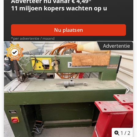
Adverteer nu vanaf € 4,49
*
11 miljoen kopers
wachten op u
Nu plaatsen
*per advertentie / maand
Advertentie
1
/
2