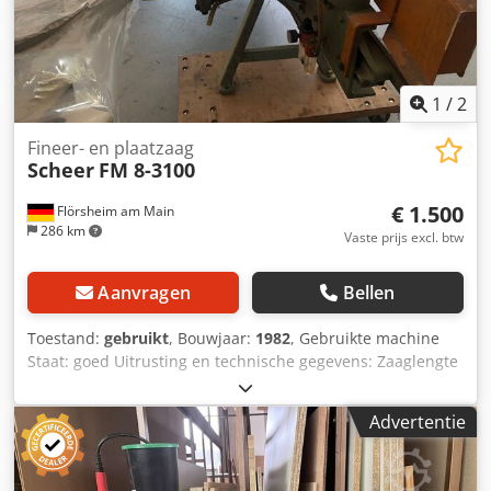
1
/
2
Fineer- en plaatzaag
Scheer
FM 8-3100
€ 1.500
Flörsheim am Main
286 km
Vaste prijs excl. btw
Aanvragen
Bellen
Toestand:
gebruikt
, Bouwjaar:
1982
, Gebruikte machine
Staat: goed Uitrusting en technische gegevens: Zaaglengte
mm: 3.100 Zaaghoogte mm: 45 Zaagblad diameter mm:
180 Diepte tot aanslag mm: 500 Dodpfxezk Nvte Adpock
Advertentie
Hoofdmotor kW: 1,8 Pneumatische spanners Achteraanslag
Gewicht ca. kg: 400 Locatie: Flörsheim Beschikbaarheid: op
korte termijn