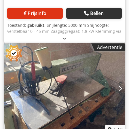
Prijsinfo
Bellen
Toestand:
gebruikt
, Snijlengte: 3000 mm Snijhoogte:
verstelbaar 0 - 45 mm Zaagaggregaat: 1,8 kW Klemming via
handwiel Opslaglocatie: Nattheim Dodpoy Hrzaofx Adpock
Advertentie