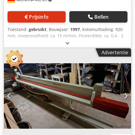
Prijsinfo
Bellen
Toestand:
gebruikt
, Bouwjaar:
1997
, Kolomuitlading: 920
mm, invoersnelheid: ca. 15 m/min. Fineerdikte: ca. 0,4 - 2
mm. Persluchtaansluiting vereist. Opslaglocatie: Nattheim.
Dodpfxjy H Hgke Adpsck
Advertentie