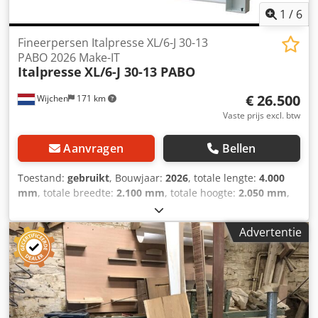
1
/
6
Fineerpersen Italpresse XL/6-J 30-13
PABO 2026 Make-IT
Italpresse
XL/6-J 30-13 PABO
€ 26.500
Wijchen
171 km
Vaste prijs excl. btw
Aanvragen
Bellen
Toestand:
gebruikt
, Bouwjaar:
2026
, totale lengte:
4.000
mm
, totale breedte:
2.100 mm
, totale hoogte:
2.050 mm
,
Kleur: Wit Ledig gewicht: 4.020 kg Dcsdpfszkr Tbsx Adpsk -
Bouwjaar: 2026 - Documentatie aanwezig: Ja - └ Type
Advertentie
documentatie: Technische gegevens, Elektrische schema’s,
Gebruikershandleiding - └ Taal: EN - └ Soort: Hardcopy -
CE markering aanwezig: Ja - CE certificaat aanwezig: Ja -
Hoofd motorvermogen [kW]: 2.1 - Aandrijving pers:
Hydraulisch - Max. werkstuklengte [mm]: 3000 - Max.
werkstukbreedte [mm]: 1300 - Max. werkstukhoogte [mm]: