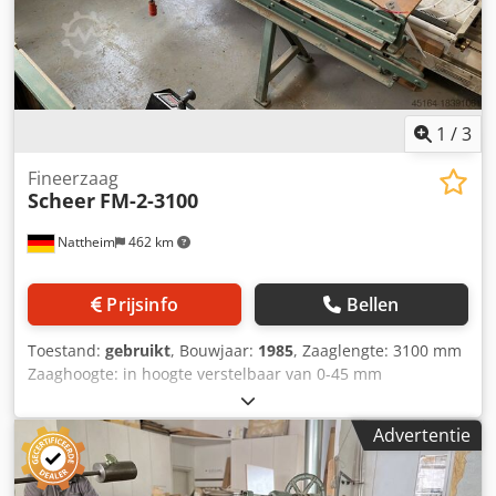
1
/
3
Fineerzaag
Scheer
FM-2-3100
Nattheim
462 km
Prijsinfo
Bellen
Toestand:
gebruikt
, Bouwjaar:
1985
, Zaaglengte: 3100 mm
Zaaghoogte: in hoogte verstelbaar van 0-45 mm
Zaageenheid: krachtige driefasenmotor 220/380 volt, 1,8
kW vermogen Klemstang aan de bovenzijde vast te draaien
Advertentie
via handwiel Opslaglocatie: Nattheim Dcedpfxevvkazs
Adpek