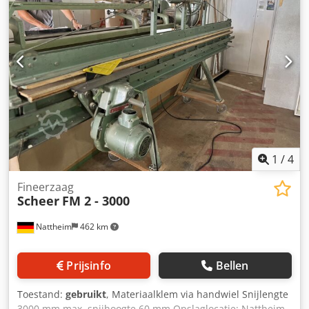
1
/
4
Fineerzaag
Scheer
FM 2 - 3000
Nattheim
462 km
Prijsinfo
Bellen
Toestand:
gebruikt
, Materiaalklem via handwiel Snijlengte
3000 mm max. snijhoogte 60 mm Opslaglocatie: Nattheim