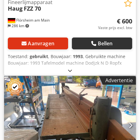
Fineerlijmapparaat
Haug
FZZ 70
€ 600
Flörsheim am Main
286 km
Vaste prijs excl. btw
Aanvragen
Bellen
Toestand:
gebruikt
, Bouwjaar:
1993
, Gebruikte machine
Bouwjaar: 1993 Tafelmodel machine Dodjzk N D Ropfx
Adpjck Het als kleefmedium gebruikte zigzaggaren wordt
van onder aangebracht Automatische dikte- en
Advertentie
tolerantievergoeding voor gemeten fineer Fineer vanaf ca.
120 mm lengte, 35 mm breedte en een dikte van 0,3 - 2
mm Elektrische aansluiting: 230 V Reikwijdte van de
standaard: 700 mm Materiaalaanvoer: ca. 6 m/min
Gewicht: ca. 54 kg Beschikbaarheid: op korte termijn
Opslaglocatie: Flörsheim