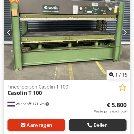
1
/
15
Fineerpersen Casolin T 100
Casolin
T 100
€ 5.800
Wijchen
171 km
Vaste prijs excl. btw
Aanvragen
Bellen