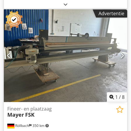
V=Aansluitspanning: 110 - 235 V, 50 - 60 HzTotale
aansluitwaarde: 110 WWarmtekop: ca. 75 WNettogewicht:
Advertentie
ca. 22 kg met voetpedaal Dcjdpfx Adex Upgcspek
Opslaglocatie: Nattheim
1
/
8
Fineer- en plaatzaag
Mayer
FSK
Röllbach
350 km