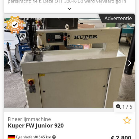
perskracht:
14 t
, Deze OTT 300-K-D0 werd vervaardigd in
1996. Een robuuste fineerpers met plaatafmetingen van
2550 x 1350 mm en warmwaterverwarming. Hij bevat 6
Advertentie
drukcilinders met een totale perskracht van 135 ton.
Overweeg de mogelijkheid om deze OTT 300-K-D0
fineerpers te kopen. Neem contact met ons op voor meer
informatie over deze machine. Dcsdpfx Adox D E Avopok
1
/
6
Fineerlijmmachine
Kuper
FW Junior 920
€ 2.800
Egenhofen
545 km