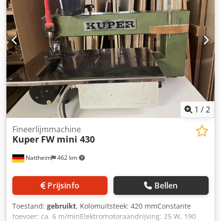
1
/
2
Fineerlijmmachine
Kuper
FW mini 430
Nattheim
462 km
Prijsinfo
Bellen
Toestand:
gebruikt
, Kolomuitsteek: 420 mmConstante
toevoer: ca. 6 m/minElektromotoraandrijving: 25 W, 190