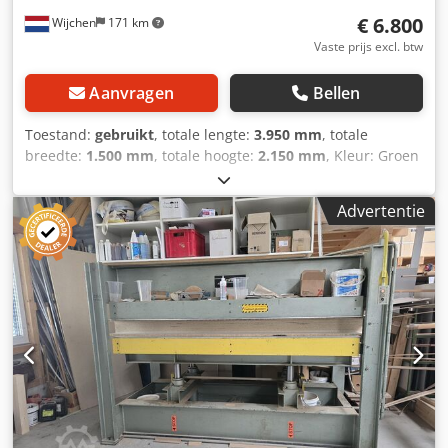
€ 6.800
Wijchen
171 km
Vaste prijs excl. btw
Aanvragen
Bellen
Toestand:
gebruikt
, totale lengte:
3.950 mm
, totale
breedte:
1.500 mm
, totale hoogte:
2.150 mm
, Kleur: Groen
Ledig gewicht: 4.000 kg Dedpjy Rq Efsfx Adpsck -
Documentatie aanwezig: Nee - CE certificaat aanwezig: Nee
Advertentie
- Serienummer: 19198 - Hoofd motorvermogen [kW]: 1.1 -
Aandrijving pers: Hydraulisch - Max. werkstuklengte [mm]:
3100 - Max. werkstukbreedte [mm]: 1300 - Max.
werkstukhoogte [mm]: 390 - Totale slag [mm]: 390 - Aantal
werkvelden [st.]: 3 - Aantal etages [st.]: 3 - Materiaal
platen: Hout - Aantal cilinders [st.]: 6 - Diameter cilinders
[mm]: 80 - Werkdruk totaal [Ton]: 160 - Opties:
Uitschakelen deel cilinders - Voltage [V]: 400 - Afzekering
[A]: 16 - Vermogen [kW]: 1.1 - Transportafmetingen:
3950mm x 1500mm x 2150mm (l x b x h) -
Transportgewicht [kg]: 4000kg - Transportcolli [st.]: 1