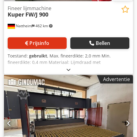
Fineer lijmmachine
Kuper
FW/J 900
Nattheim
462 km
Prijsinfo
Bellen
Toestand:
gebruikt
, Max. fineerdikte: 2,0 mm Min.
fineerdikte: 0,4 mm Materiaal: Lijmdraad met
heteluchtverwarming Perslucht vereist: Ja Schijf: Ja Voor
het transporteren van het fineer over de fineertafel
Advertentie
Bediening met voetpedaal Machinetype: Staande machine
Doorvoersnelheid: 7 m/min Kolomoversteek: 900 mm
Gewicht (ca.): 185 kg Afmetingen: 1400 x 500 x 1680 mm
Dcjdpfjxgqmxjx Adpjk Opslaglocatie: Nattheim