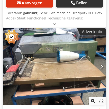
Aanvragen
Bellen
Toestand:
gebruikt
, Gebruikte machine Dcedpozk N E Uefx
Adpsk Staat: Functioneel Technische gegevens:
Werklengte: 3000 mm Handwielspanning Vermogen
aggregaat: 2 kW Beschikbaarheid: op korte termijn
Advertentie
Opslaglocatie: Flörsheim
1
/
2