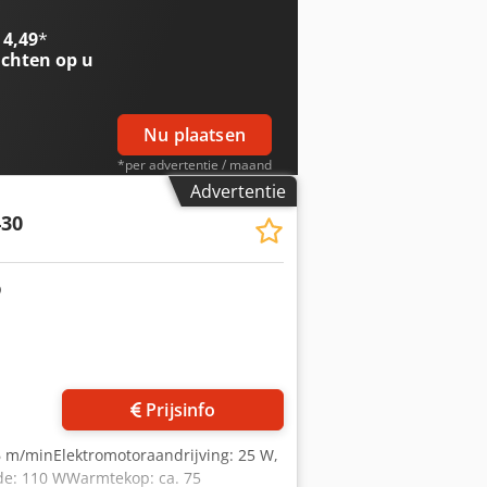
 4,49
*
chten op u
Nu plaatsen
*per advertentie / maand
Advertentie
430
Vraag meer foto's aan
Prijsinfo
6 m/minElektromotoraandrijving: 25 W,
rde: 110 WWarmtekop: ca. 75