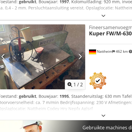
Toestand:
gebruikt
, Bouwjaar:
1997
, Kolomuitlading: 920 mm, invoe
ca. 0,4 - 2 mm. Persluchtaansluiting vereist. Opslaglocatie: Natthei
Fineersamenvoegm
Kuper
FW/M-630
Nattheim
462 km
1
/
2
Toestand:
gebruikt
, Bouwjaar:
1995
, Staanderuitslag: 630 mm Tafel
Doorvoersnelheid: ca. 7 m/min Bedrijfsspanning: 230 V Afmetingen
Opslaglocatie: Nattheim Codey Hry Nepfx Aglsrf
Gebruikte machines d