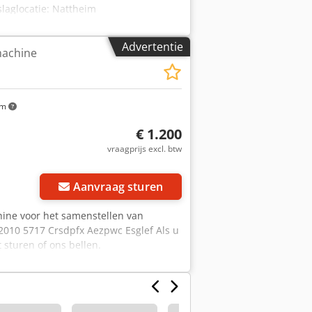
laglocatie: Nattheim
Advertentie
achine
km
€ 1.200
vraagprijs excl. btw
Vraag meer foto's aan
Aanvraag sturen
hine voor het samenstellen van
2010 5717 Crsdpfx Aezpwc Esglef Als u
 sturen of ons bellen.