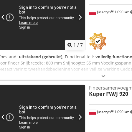
Juszczyn
1.090 km
1
/
7
Toestand:
uitstekend (gebruikt)
, Functionaliteit:
volledig functione
voor fineer Snijbreedte: 800 mm Snijhoogte: 55 mm Voedingsspannin
Mesactivering: tweehandsbediening voor een veilige werking Cedp
2,5 kW Bouwjaar: 1998 CE-markering
Fineersamenvoegm
Kuper
FW/J 920
Juszczyn
1.090 km