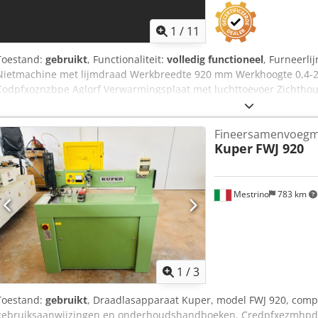
1
/
11
Toestand:
gebruikt
, Functionaliteit:
volledig functioneel
, Furneerli
Nietmachine met lijmdraad Werkbreedte 920 mm Werkhoogte 0,4-
Codpfxoznzbpe Aglorf Verwarmingsplaat met luchttoevoer Zichtho
Bouwjaar 2002 Luchtverbruik 10 l/min Afmetingen 1280x560x1470 
Fineersamenvoegm
Kuper
FWJ 920
Mestrino
783 km
1
/
3
Toestand:
gebruikt
, Draadlasapparaat Kuper, model FWJ 920, compl
gebruiksaanwijzingen en onderhoudshandboeken. Credpfxezmhpds