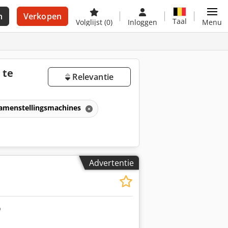
n
Verkopen
Taal
Volglijst
(0)
Inloggen
Menu
 te
Relevantie
samenstellingsmachines
Advertentie