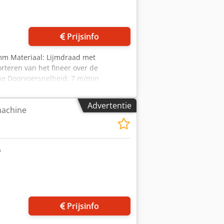
Vraag meer foto's aan
Prijsinfo
4 mm Materiaal: Lijmdraad met
orteren van het fineer over de
ne Doorvoersnelheid: 7 m/min
500 x 1680 mm Opslaglocatie: Nattheim
Advertentie
achine
Vraag meer foto's aan
Prijsinfo