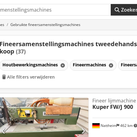
Zoeke
nes
Gebruikte fineersamenstellingsmachines
Fineersamenstellingsmachines tweedehands
koop
(37)
Houtbewerkingsmachines
Fineermachines
Fineer
nes
Alle filters verwijderen
Fineer lijmmachine
Kuper
FW/J 900
Nattheim
462 km