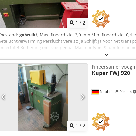
1
/
2
Toestand:
gebruikt
, Max. fineerdikte: 2,0 mm Min. fineerdikte: 0,
heteluchtverwarming Perslucht vereist: Ja Schijf: Ja Voor het transp
fineertafel Bediening met voetpedaal Machinetype: Staande machi
Kolomoversteek: 900 mm Gewicht (ca.): 185 kg Afmetingen: 1400 x 
Crodpfxexgqmxe Aglef
Fineersamenvoegm
Kuper
FWJ 920
Nattheim
462 km
1
/
2