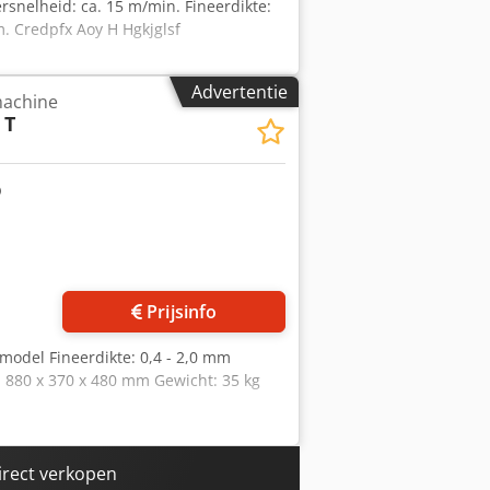
rsnelheid: ca. 15 m/min. Fineerdikte:
m. Credpfx Aoy H Hgkjglsf
Advertentie
achine
 T
Vraag meer foto's aan
Prijsinfo
model Fineerdikte: 0,4 - 2,0 mm
: 880 x 370 x 480 mm Gewicht: 35 kg
irect verkopen