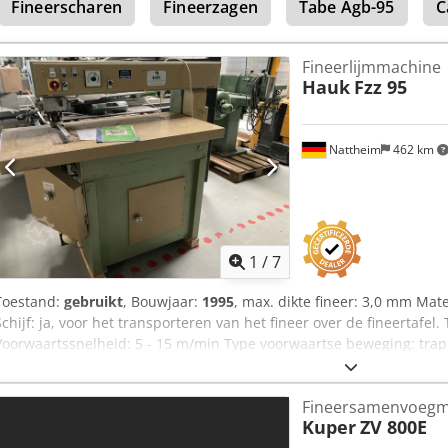
Fineerscharen
Fineerzagen
Tabe Agb-95
C
Fineerlijmmachine
Hauk
Fzz 95
Nattheim
462 km
1
/
7
Toestand:
gebruikt
, Bouwjaar:
1995
, max. dikte fineer: 3,0 mm Ma
Schijf: ja, voor het transporteren van het fineer over de fineertafel.
Voorwaartssnelheid: 5 - 15 m/min Type voorwaartse beweging: trap
mm Credezkh S Hjpfx Aglef Werkhoogte respectievelijk hoogte van d
de lijmband komt van onderen, de buitenkant van het fineer is altij
Fineersamenvoegm
en tolerantiecompensatie. Gewicht ca.: 400 kg Afmetingen: 1700 x
Kuper
ZV 800E
Locatie: Nattheim