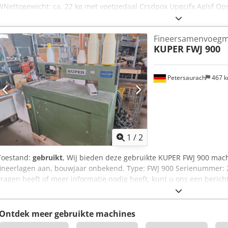
WNettogewicht: ca. 22 kg met voetpedaal Crsdpox Upgcjfx Aglsf Ops
Fineersamenvoegm
KUPER
FWJ 900
Petersaurach
467 
1
/
2
Toestand:
gebruikt
, Wij bieden deze gebruikte KUPER FWJ 900 mac
fineerlagen aan, bouwjaar onbekend. Type: FWJ 900 Serienummer: 
vragen heeft of meer informatie nodig heeft, kunt u ons een bericht
Ontdek meer gebruikte machines