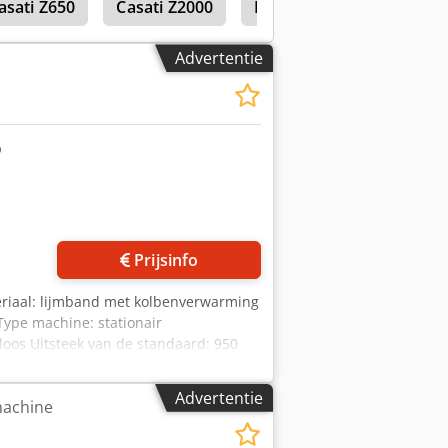
asati Z650
Casati Z2000
Kuper Fwm 630
Advertentie
Prijsinfo
teriaal: lijmband met kolbenverwarming
 Type machine: stationair
loos Uitsteek van de standaard: 950
e aanvoertafel: 940 mm Beschrijving:
d zichtbaar, met automatische dikte-
Advertentie
achine
 900 x 1550 mm Motorvermogen: 0,8 kW