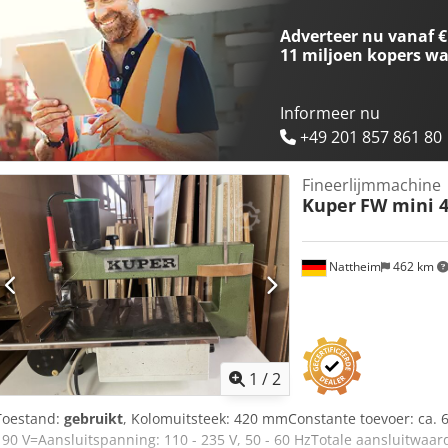
Adverteer nu vanaf €
11 miljoen kopers
wa
Informeer nu
+49 201 857 861 80
Fineerlijmmachine
Kuper
FW mini 
Nattheim
462 km
1
/
2
Toestand:
gebruikt
, Kolomuitsteek: 420 mmConstante toevoer: ca. 
190 V=Aansluitspanning: 110 - 235 V, 50 - 60 HzTotale aansluitwaa