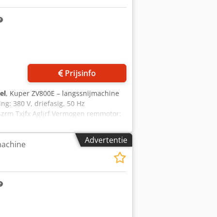
Prijsinfo
el
, Kuper ZV800E – langssnijmachine
g: 380 V, driefasig, 50 Hz
szrm Txjfx Agljrf Vermogen remmotor:
Advertentie
achine