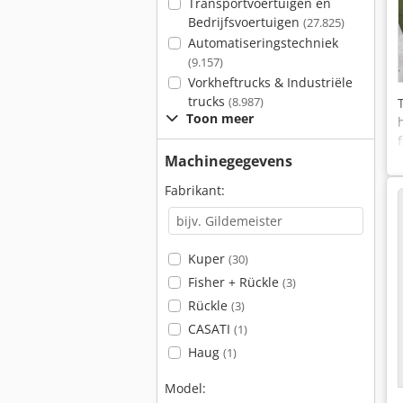
Transportvoertuigen en
Bedrijfsvoertuigen
(27.825)
Automatiseringstechniek
(9.157)
Vorkheftrucks & Industriële
trucks
(8.987)
Toon meer
Machinegegevens
Fabrikant:
Kuper
(30)
Fisher + Rückle
(3)
Rückle
(3)
CASATI
(1)
Haug
(1)
Model: