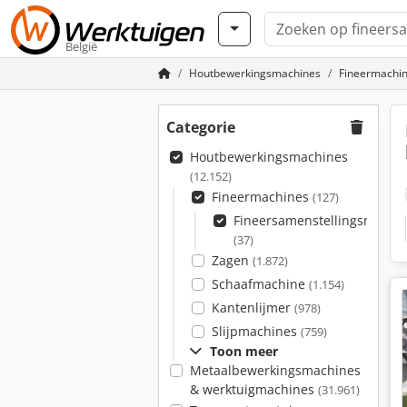
België
Houtbewerkingsmachines
Fineermachi
Categorie
Houtbewerkingsmachines
(12.152)
Fineermachines
(127)
Fineersamenstellingsmachi
(37)
Zagen
(1.872)
Schaafmachine
(1.154)
Kantenlijmer
(978)
Slijpmachines
(759)
Toon meer
Metaalbewerkingsmachines
& werktuigmachines
(31.961)