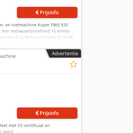
Prijsinfo
jm- en nietmachine Kuper FW/J 920
2 mm Voorwaartssnelheid 15 m/min
utverbinding Motorvermogen 0,18 kW
mm (H) Gewicht 166 kg
Advertentie
achine
Prijsinfo
eet met CE-certificaat en
 Aglof