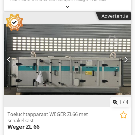
Bouwjaar: 2013 - Type: RXL 30 - Kanaalaansluiting: aanzuig
875x875 mm, pers 875x875 mm - Volumestroom: 30.000
Advertentie
m³/u - Verwarmingsmedium: warm water PWW 90/70°C -
Warmtevermogen Q: max. 344,29 kW - Medium water: 4,24
m³/u - Aansluitdiameter verwarmingsleiding: 1 inch -
Motorvermogen: 15 kW - Locatie: op voorraad -
Spanningsschommelingen: max. +/- 5 % - Zonder
schakelkast Afmetingen: - Lengte: 5.300 mm - Breedte:
2.000 mm - Hoogte: 1.755 mm
1
/
4
Toeluchtapparaat WEGER ZL66 met
schakelkast
Weger
ZL 66