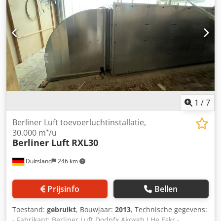
1
/
7
Berliner Luft toevoerluchtinstallatie,
30.000 m³/u
Berliner Luft
RXL30
Duitsland
246 km
Prijsinfo
Bellen
Toestand:
gebruikt
, Bouwjaar:
2013
, Technische gegevens:
- Fabrikant: Berliner Luft Dodpfx Akoxgh I He Eskr -