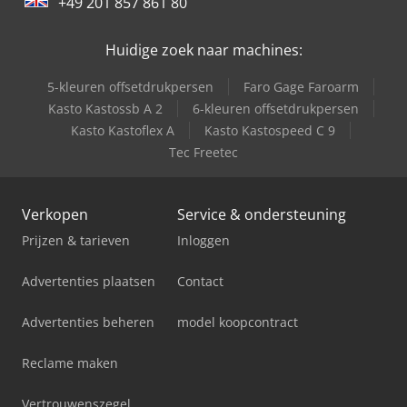
+49 201 857 861 80
Huidige zoek naar machines:
5-kleuren offsetdrukpersen
Faro Gage Faroarm
Kasto Kastossb A 2
6-kleuren offsetdrukpersen
Kasto Kastoflex A
Kasto Kastospeed C 9
Tec Freetec
Verkopen
Service & ondersteuning
Prijzen & tarieven
Inloggen
Advertenties plaatsen
Contact
Advertenties beheren
model koopcontract
Reclame maken
Vertrouwenszegel