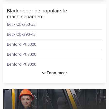
Blader door de populairste
machinenamen:
Becx Obks50-35
Becx Obks90-45
Benford Pt 6000
Benford Pt 7000
Benford Pt 9000
Toon meer
Dra
Gesan Dvs 200
Hurlimann 913 Xt
Hurlimann H-468