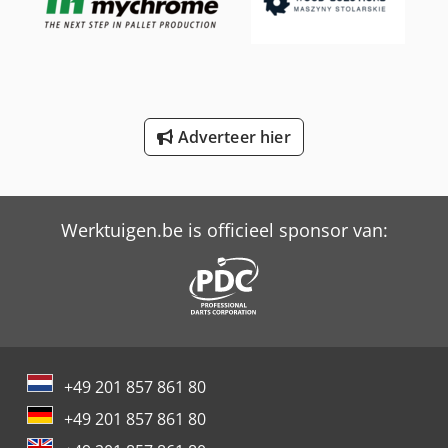
Trailer And Tools
Versalift Etl-38-140-F
Versalift Hoogwerker Op Vrachtauto
Adverteer hier
Versalift Vtl-140-F
Ziehl Abegg Ventilator
Werktuigen.be is officieel sponsor van:
+49 201 857 861 80
+49 201 857 861 80