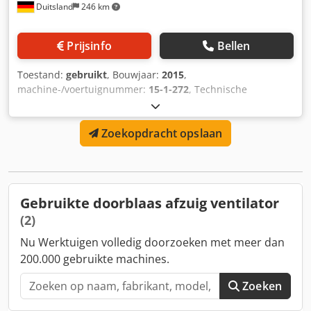
Duitsland
246 km
Prijsinfo
Bellen
Toestand:
gebruikt
, Bouwjaar:
2015
,
machine-/voertuignummer:
15-1-272
, Technische
gegevens: - Fabrikant: Weger air solutions - Bouwjaar: 2015
- Type: ZL66 - Motorvermogen: 1,27 kW - Lengte: 2.900 mm
Zoekopdracht opslaan
- Breedte: 705 mm - Hoogte: 890 mm Djdeykuz Ajpfx Ak Ejkr
- Kanaalaansluiting: Aanzuig 605x655 mm, Pers 605x560
mm - Verwarmingsmedium: Warmwater PWW 70/50 -
Volumestroom: 3.000 m³/u - Aansluittmaat
verwarmingsleiding: DN 32 mm - Spanning: 230V - Locatie:
Gebruikte doorblaas afzuig ventilator
op voorraad - Spanningstolerantie max. +/- 5 %
(2)
Nu Werktuigen volledig doorzoeken met meer dan
200.000 gebruikte machines.
Zoeken