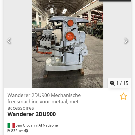
exclusief demontage, verpakking en transport. Verkoop
Boorbeweging (W) 700 mm Draaischijf (B) 360 - 0,001 graad
vanuit locatie, tussentijdse verkoop voorbehouden. De
Boorspindel dia. 150 mm Spiltoerental 50-2200 rpm
machines worden in gebruikte staat verkocht; enige vorm
Spilconus 50 ISO Vermogen spindelmotor 30 kW Ram
van garantie en aansprakelijkheid is uitgesloten.
grootte 580-430 mm CNC Besturing Heidenhain iTNC530
Toebehoren: Koeling door spindel 60 bar ATC 60 potten
Uren: Dkjdegui Txjpfx Afisr Spindel 27.048 uren
Afmetingen machine: Hoogte 4.856 mm Lengte 6.663 mm
Breedte 10.000 mm Gewicht 70 T Bouwjaar 2006
1
/
15
Wanderer 2DU900 Mechanische
freesmachine voor metaal, met
accessoires
Wanderer
2DU900
San Giovanni Al Natisone
832 km