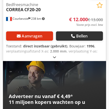
Bedfreesmachine
CORREA
CF20-20
€ 12.000
Courbevoie
238 km
€ 13.000
Vaste prijs excl. btw
Aanvragen
Bellen
Toestand:
direct inzetbaar (gebruikt)
, Bouwjaar:
1996
,
verplaatsingsafstand X-as:
2.000 mm
, verplaatsing Y-as:
800 mm
, verplaatsingsafstand Z-as:
800 mm
, spilsnelheid
(max.):
2.500 rpm
, Heidenhain TNC 407 besturing Tafel:
2000 x 700 mm Slagen: 2000 x 800 x 800 mm
Spindelopname: SA 50 Maximale spindelsnelheid: 2500
tpm Gewicht: 10.000 kg Dkjdpfx Afezbrkpeijr
Adverteer nu vanaf € 4,49
*
11 miljoen kopers
wachten op u