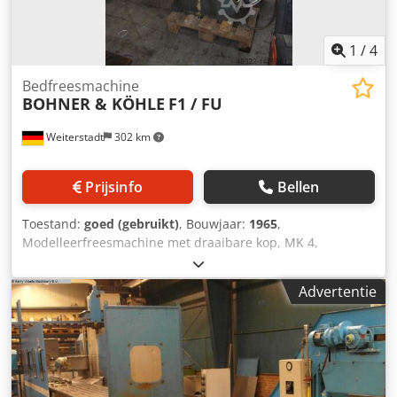
1
/
4
Bedfreesmachine
BOHNER & KÖHLE
F1 / FU
Weiterstadt
302 km
Prijsinfo
Bellen
Toestand:
goed (gebruikt)
, Bouwjaar:
1965
,
Modelleerfreesmachine met draaibare kop, MK 4,
draaitafel, d. Accessoires Bouwjaar: 1965 X (mm): 1000 Y
(mm): 600 Montage (iso/mk): 4 Djdpfsq Ixz Rsx Afiokr
Advertentie
Vermogen (kW): 2