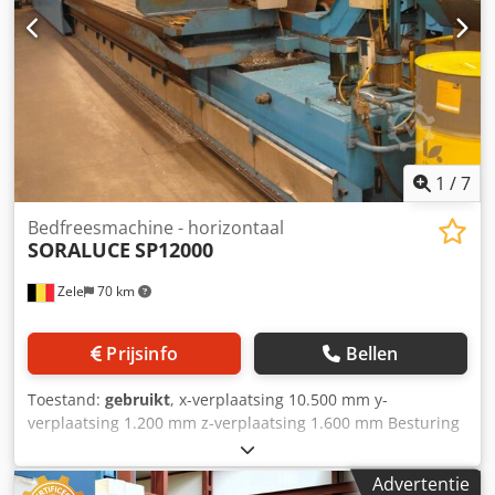
1
/
7
Bedfreesmachine - horizontaal
SORALUCE
SP12000
Zele
70 km
Prijsinfo
Bellen
Toestand:
gebruikt
, x-verplaatsing 10.500 mm y-
verplaatsing 1.200 mm z-verplaatsing 1.600 mm Besturing
Heidenhain TNC 426-CA Opname ISO 50 P.D.B.
Tafelafmeting 1.100 x 12.000 mm Werkstukspindel-
Advertentie
toerentallen 20 - 2.000 min⁻¹ Spanning 380 V