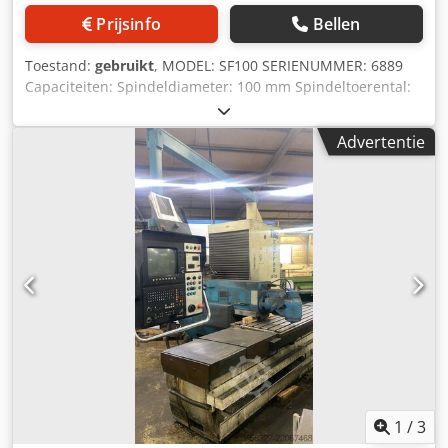
Prijsinfo
Bellen
Toestand:
gebruikt
, MODEL: SF100 SERIENUMMER: 6889
Capaciteiten: Spindeldiameter: 100 mm Spindeltoerental:
22 – 1120 tpm Spindeltap: 50 (metrisch)
Spindelverplaatsing: 750 mm Diameter zware freesbeitel:
Advertentie
225 mm Diameter voorbewerkkop: 810 mm Verplaatsing
voorbewerkkop: 190 mm Toerental voorbewerkkop: 2,2 –
224 tpm Afmetingen draaitafel: 1200 x 1200 mm
Longitudinale verplaatsing: 1350 mm Transversale
verplaatsing: 1200 mm Verticale verplaatsing: 1186 mm
Dksdpfxezrm Rws Afisr Voedingssnelheden: (3 bereiken):
1,3 – 3820 mm/min Spindelmotor: 18,5 kW Elektrische
voorzieningen: 415 V, 3-fase, 50 Hz Inclusief: Newall DP700
3-assige digitale uitleesunit Stalen telescopische
beschermkappen voor longitudinale en transversale
verplaatsing Gereedschaphouder voor voorbewerkkop
Handmatige draaitafel
1
/
3