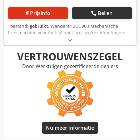
Prijsinfo
Bellen
Toestand:
gebruikt
, Wanderer 2DU900 Mechanische
freesmachine voor metaal, met accessoires Afmetingen:
Machine 175 x 180 x 170 cm + accessoirepallet 100 x 100
cm Indicatief gewicht: 3 ton Djdpfx Asy S Ab Ujfiskr
VERTROUWENSZEGEL
Door Werktuigen gecertificeerde dealers
Nu meer informatie