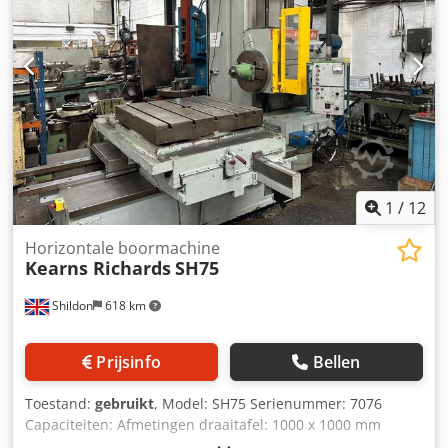
1
/
12
Horizontale boormachine
Kearns Richards
SH75
Shildon
618 km
Prijsinfo
Bellen
Toestand:
gebruikt
, Model: SH75 Serienummer: 7076
Capaciteiten: Afmetingen draaitafel: 1000 x 1000 mm
Maximaal draagvermogen tafel: 2000 kg Verticale slag: