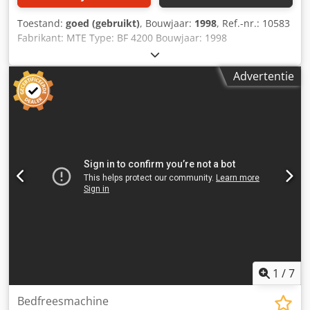
Toestand:
goed (gebruikt)
, Bouwjaar:
1998
, Ref.-nr.: 10583
Fabrikant: MTE Type: BF 4200 Bouwjaar: 1998
Besturingssoort: CNC-besturing Besturing: Heidenhain
TNC 426 Opslaglocatie: Halberstadt Land van herkomst:
Advertentie
Duitsland X-as verplaatsing: 4000 mm Y-as verplaatsing:
1200 mm Z-as verplaatsing: 1500 mm Toerental: 2.500
omw/min Snelgang X/Y/Z: 400 m/min Opspangrootte tafel
(LxB): 4200 x 1000 mm Gereedschapswisselaar: 40 Dsdpfjzc
D Amsx Afiskr Max. tafelbelasting: 13.000 kg
Gereedschapsopname: SK 50 Gewicht: 20 t Aantal T-
sleuven: 7 stuks T-sleufbreedte: 22 mm Afstand tussen
sleuven: 140 mm Aanvullende informatie: - Heidenhain
handwiel HR410 - 3D-scanner, infrarood - De
kogelomloopspindel op de Z- en Y-as is gemonteerd en
gelagerd op gecombineerde radiaal/axiaal rollagers en
radiale kogellagers met respectievelijk 250 N/qm stijfheid.
Machine kan onder spanning worden geïnspecteerd.
1
/
7
Bedfreesmachine