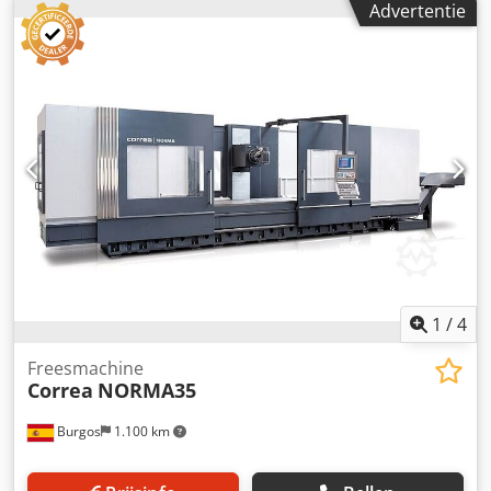
Advertentie
toeren per minuut Spindelvermogen: 22 kW Voedingen
Werkvoeding: 5 - 5000 mm/min Snelle voeding (X, Y, Z):
12000 mm/min Gewicht en afmetingen Maximaal gewicht
op de tafel: 4000 kg Dkedpfxezq H Ugo Afier Geschat
gewicht van de machine: 9500 kg Geschatte afmetingen
van de machine: 6605 x 3315 x 2730 mm Accessoires
Beveiliging: 2 schuifdeuren en een nieuwe omheining van
gaas Elektronische handwiel: Nieuwe HR-510 Koelvloeistof:
Extern Verkoopvoorwaarden Garantie: 6 maanden op
mechanische onderdelen Prijs en verkoopvoorwaarden: Op
aanvraag Bekijk alle technische kenmerken
1
/
4
Freesmachine
Correa
NORMA35
Burgos
1.100 km