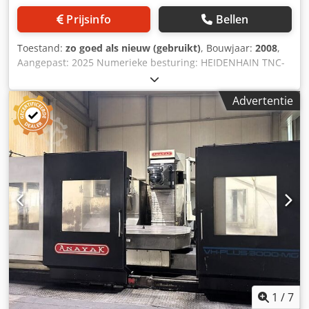
Prijsinfo
Bellen
Toestand:
zo goed als nieuw (gebruikt)
, Bouwjaar:
2008
,
Aangepast: 2025 Numerieke besturing: HEIDENHAIN TNC-
530 Technische specificaties Afmetingen Djdpey D Uzwjfx
Afiokr Tafelafmetingen: 2800 x 1000 mm Aantal T-sleuven:
Advertentie
5 T-sleufafmetingen: 22 mm Asverplaatsingen X-as
verplaatsing: 2500 mm Y-as verplaatsing: 1000 mm Z-as
verplaatsing: 1500 mm Verticale capaciteit (VC): 96 / 1596
mm Freeskop Type kop: Universeel handbediend (U22)
(Optie: nieuwe automatisch indexerende UDG-kop, elke
2,5º) Gereedschapsklemsysteem: Hydraulisch
Spindelconus: ISO 50 (DIN 69871) Trekbout: DIN 69872
Toerentalbereik: 20-3000 t/min Spindelvermogen: 22 kW
Voedingen Voedingssnelheden: 5000 mm/min Snelle
verplaatsingen (X,Y,Z): 20000 mm/min Gewicht en
afmetingen Maximaal gewicht op tafel: 6000 kg
Machinegewicht (ca.): 23000 kg Machineafmetingen (ca.):
7750 x 4400 x 3500 mm Accessoires Afkasting: 2
schuifdeuren en nieuwe rondom gaasafscherming
1
/
7
Automatische gereedschapswisselaar: Nieuwe ATC-30