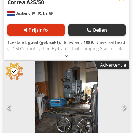
Correa
A25/50
Babberich
195 km
Prijsinfo
Bellen
Toestand:
goed (gebruikt)
, Bouwjaar:
1989
, Universal head
(U-25) Coolant system Hydraulic tool clamping X-as bereik:
5000mm Y-as bereik: 1200mm Z-as bereik: 1500mm
Tafellengte: 5000mm Tafelbreedte: 1000mm
Advertentie
Tafelbelasting: 7000 Vermogen aan spil:19kW Dksdpfx
Aswq Rkuofier Spilsnelheden: 14 - 2500Rpm
Spindelopname: 50ISO/Bt/Mk Voeding X-as: 5000mm/min.
Voeding Y-as: 7000mm/min. Lengte: 11225mm Breedte:
4100mm Hoogte: 3200mm Gewicht: 19000kg