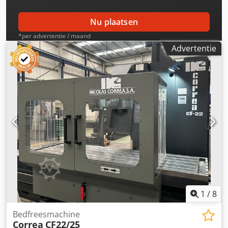
Nu plaatsen
*per advertentie / maand
Advertentie
1
/
8
Bedfreesmachine
Correa
CF22/25