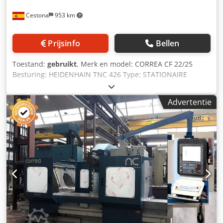
Cestona
953 km
Prijsinfo
Bellen
Toestand:
gebruikt
, Merk en model: CORREA CF 22/25
Besturing: HEIDENHAIN TNC 426 Type: STATIONAIRE
MACHINE Afmetingen tafel: 2500x700 mm Maximaal
gewicht op de tafel: 4000 kg Verplaatsingen van de assen
Advertentie
(X, Z, Y): 2500x800x800 mm Model spindel: Handmatig U22
Conus: ISO 50 Snelheidsbereik: 4000 toeren/min
Vermogen: 22 kW Werksnelheden: 5-5000 mm/min Snelle
verplaatsingen (X, Y, Z): 12000 mm/min Geschat gewicht
van de machine: 9500 kg Dodpfx Aozq Rzqofijkr
Afmetingen machine: 6400x3345x2800 mm De machine is
uitgerust met: - Optische meetlatten op de assen X, Y, Z –
Elektronisch handwiel – Voetpedaal voor hydraulische
bevestiging van de gereedschaphouder