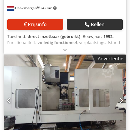
Haaksbergen
242 km
Prijsinfo
Bellen
Toestand:
direct inzetbaar (gebruikt)
, Bouwjaar:
1992
,
Functionaliteit:
volledig functioneel
, verplaatsingsafstand
X-as:
2.000 mm
, verplaatsing Y-as:
800 mm
,
verplaatsingsafstand Z-as:
800 mm
, vermogen:
19 kW
Advertentie
(25,83 pk)
, Wij bieden deze klaar voor gebruik Correa A-16
bedfreesmachine, bouwjaar 1992, aan. Dsdpjy Ar Avjfx
Afiskr Fabrikant: Correa Model: A-16 Bouwjaar: 1992 Staat:
klaar voor gebruik Categorie-ID: 1170 Type-ID: 2584 Type:
bedfreesmachine Als u vragen heeft of meer informatie
wenst, stuur ons gerust een bericht of bel ons.