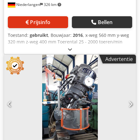
Niederlangen
326 km
Prijsinfo
Bellen
Toestand:
gebruikt
, Bouwjaar:
2016
, x-weg 560 mm y-weg
320 mm z-weg 400 mm Toerental 25 - 2000 toeren/min
Toerental in 18 standen Spindelopname ISO 40 SK
Pennenweg 100 mm Tafel: 320x1000 / 450x950 mm
Advertentie
Tafelbelasting 125 kg Voedingsbereik 5 - 600 mm/min
Voeding in 18 standen Snelle voeding 1200 mm/min Totaal
vermogensverbruik 5,4 kW Gewicht machine ca. 1780 kg
Afmetingen L-B-H 1800 x 1500 x 1780 mm afkomstig uit een
leerwerkplaats - goede staat (!!) inbedrijfstelling Uitrusting:
- 3-assige digitale uitlezing - Kogelomloopspindels X- en Y-
as - Snelle voeding in alle 3 richtingen -
Elektromagnetische rem voor het blokkeren van de spindel
- Koelvloeistofinstallatie - Spaanschijf - Verticale freeskop
met pennenverstelling * Draaihoek freeskop 90° *
Gereedschapsopname ISO 40 - Vaste kastentafel 950 x 450
mm * Aantal/grootte van de T-gleuven 7 stuks/14,0 mm *