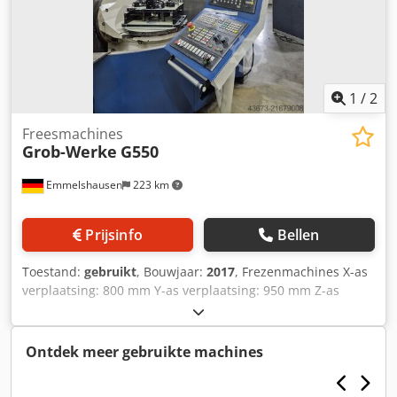
machinebankschroef en gereedschaphouder.
1
/
2
Freesmachines
Grob-Werke
G550
Emmelshausen
223 km
Prijsinfo
Bellen
Toestand:
gebruikt
, Bouwjaar:
2017
, Frezenmachines X-as
verplaatsing: 800 mm Y-as verplaatsing: 950 mm Z-as
verplaatsing: 1020 mm HSC-machine Aantal assen: 5
Freesmachine / Bewerkingscentrum Besturing: Siemens
Sinumerik Spindelopname: HSK 100 Spindelsnelheid: 6000
Ontdek meer gebruikte machines
tpm Toerentalbereik tot: 6000 tpm Tafelgrootte X: 770 mm
Dkodpjyzw Sasfx Anker Tafelgrootte Y: 770 mm Max.