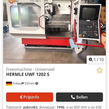
Aozkbnzsnksr machinewicht ca. 1400 kg afmetingen l-b-h
1000 x 1400 x 1800 mm afkomstig uit een
opleidingswerkplaats (beroepsopleiding) Uitrusting: -
robuuste elektromotorische universele freesmachine - met
horizontale en verticale hoofdspindel - verticale
hoofdspindel kan in twee vlakken elk 360° worden
gedraaid - stabiele T-gleuven-spanplaat met 18 T-gleuven -
elektrische uitschakeling van de voeding - traploze
toerentalregeling - draaibare machineverlichting -
schakelkast, rechts gemonteerd - originele
bedieningshandleiding + machinekaart
1
/
10
Freesmachine - Universeel
HERMLE
UWF 1202 S
Trittau
533 km
Prijsinfo
Bellen
Toestand:
gebruikt
, Bouwjaar:
1996
, x-as 850 mm y-as 630