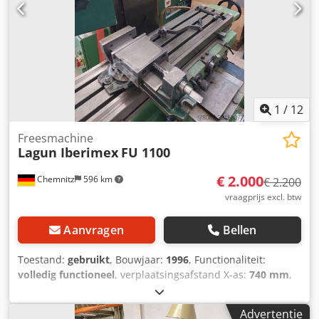
De informatie op deze pagina is naar eer en geweten
verkregen en samengesteld, maar de nauwkeurigheid kan
niet worden gegarandeerd. Dienovereenkomstig vormt het
geen vertegenwoordiging of contract en we raden u aan
alle relevante details te controleren. Financiële informatie
BTW/marge: BTW: De getoonde prijs is exclusief btw (btw
verrekenbaar voor ondernemers)
1
/
12
Freesmachine
Lagun Iberimex
FU 1100
€ 2.000
Chemnitz
596 km
€ 2.200
vraagprijs excl. btw
Aanvragen
Bellen
Toestand:
gebruikt
, Bouwjaar:
1996
, Functionaliteit:
volledig functioneel
, verplaatsingsafstand X-as:
740 mm
,
verplaatsing Y-as:
300 mm
, verplaatsingsafstand Z-as:
500
mm
, spilsnelheid (max.):
1.800 rpm
, spindelsnelheid
Advertentie