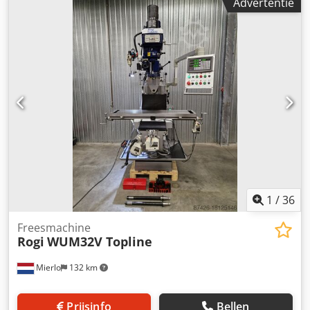
Advertentie
Spilkop zwenkbaar links en rechts: elk 90° Toerentalbereik:
40 - 1.600 omw/min Uitlading freesspil: 200 mm
Tafelopspanvlak: 1.050 x 627 mm Tafel zwenkbaar ca.:
+45/-45 graden Tafel draaibaar: 360 graden
Tafelverplaatsing horizontaal: 200 mm Tafelvoeding X/Z: 5 -
5.000 mm/min Tafelvoeding Y: 2,5 - 250 mm/min Totaal
benodigd vermogen: 8 kW Gewicht ca.: 3,2 t Afmetingen
machine (LxBxH) ca.: 2,3 x 2,0 x 1,85 m De MAHO MH 800 is
een hoogwaardige, conventionele universele
gereedschapsfreesmachine die is ontwikkeld voor
nauwkeurige frees-, boor- en bewerkingsopdrachten in de
gereedschapsmakerij, machinebouw, apparatenbouw
evenals voor enkelstuks- en kleine serieproductie.
1
/
36
Freesmachine
Rogi
WUM32V Topline
Mierlo
132 km
Prijsinfo
Bellen