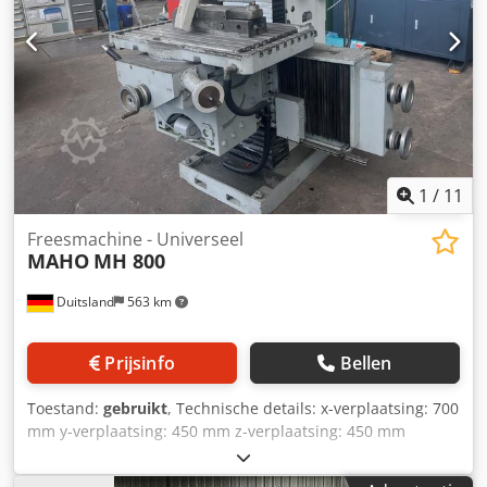
1
/
11
Freesmachine - Universeel
MAHO
MH 800
Duitsland
563 km
Prijsinfo
Bellen
Toestand:
gebruikt
, Technische details: x-verplaatsing: 700
mm y-verplaatsing: 450 mm z-verplaatsing: 450 mm
Besturing: Heidenhain TNC 121 Spindelopname ISO: SK 40
Dodpozibabefx Ankskr Penetratie verticaal: 120 mm