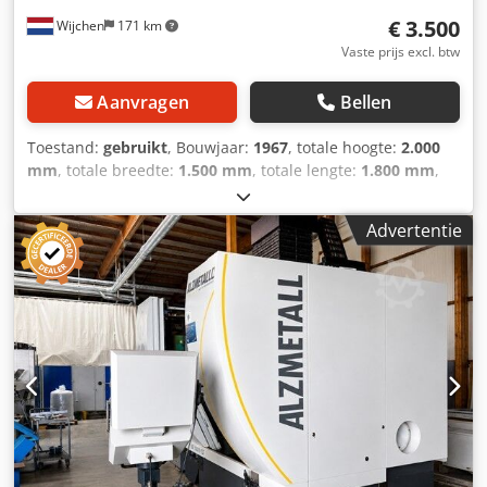
€ 3.500
Wijchen
171 km
Vaste prijs excl. btw
Aanvragen
Bellen
Toestand:
gebruikt
, Bouwjaar:
1967
, totale hoogte:
2.000
mm
, totale breedte:
1.500 mm
, totale lengte:
1.800 mm
,
Kleur: Grijs Ledig gewicht: 3.000 kg - Bouwjaar: 1967 -
Documentatie aanwezig: Ja - CE certificaat aanwezig: Nee -
Advertentie
Serienummer: 2166 - Aansturing: Conventioneel -
Horizontaal/verticaal: Verticaal Dodpfx Ansyym Rijkjkr -
Vermogen [kW]: 4.5 - Aantal assen [st.]: 3 - X-as
verplaatsing [mm]: 900 - Y-as verplaatsing [mm]: 220 - Z-as
verplaatsing [mm]: 380 - B-as rotatie [°]: 360 - Tafellengte
[mm]: 1300 - Tafelbreedte [mm]: 300 -
Gereedschapsopname: ISO40 - Hoofdspindelvermogen
[kW]: 3.5 - Min. spindelsnelheid [rpm]: 40 - Max.
spindelsnelheid [rpm]: 1360 - Transportafmetingen:
1800mm x 1500mm x 2000mm (l x b x h) -
Transportgewicht [kg]: 3000kg - Transportcolli [st.]: 1