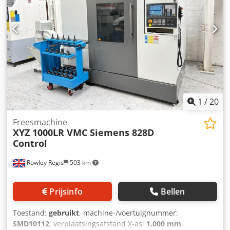
1
/
20
Freesmachine
XYZ 1000LR VMC Siemens 828D
Control
Rowley Regis
503 km
Prijsinfo
Bellen
Toestand:
gebruikt
, machine-/voertuignummer:
SMD10112
, verplaatsingsafstand X-as:
1.000 mm
,