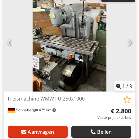
(min.):
35 rpm
, totale hoogte:
2.000 mm
, totale breedte:
1.200 mm
, totale lengte:
1.900 mm
, totaalgewicht:
2.000
kg
, Gebruikte universele freesmachine Merk: LAGUN
IBERIMEX Model: FU.1100 Gewicht: 2000 kg Details X-
verplaatsing: 740 mm Y-verplaatsing: 300 mm Z-
verplaatsing: 500 mm tafel – zwenkbaar: 45 graden
Spindelopname ISO: 40 Tafelafmeting: 1100 x 255 mm
Toerentalbereik: 35 - 1800 tpm Voedingsbereik – verticaal:
0 - 220 mm/min Voedingsbereik – horizontaal: 0 - 660
mm/min Totaal aansluitvermogen: 6,3 kW Dsdpfx Aozfh D
Sjnkskr Machinesgewicht ca.: 2,0 t Benodigde ruimte ca.:
2,0 x 1,2 x 1,9 m Besturing: conventioneel Locatie:
Chemnitz Werkzeug-Eylert GmbH & Co. KG Friedrich-Oskar-
Schimmel-Straße 3 09120 Chemnitz
1
/
9
Freismachine WMW FU 250x1000
€ 2.800
Sonneberg
475 km
Vaste prijs excl. btw
Aanvragen
Bellen