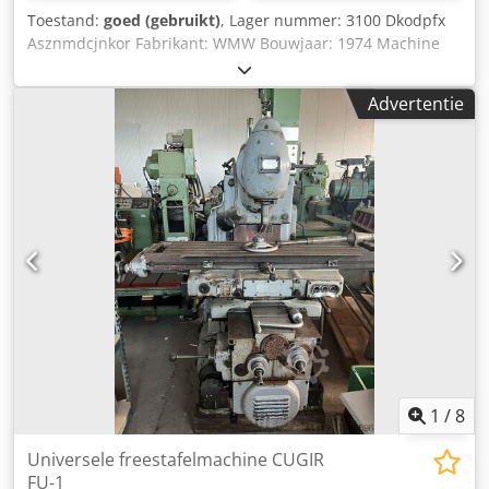
Toestand:
goed (gebruikt)
, Lager nummer: 3100 Dkodpfx
Asznmdcjnkor Fabrikant: WMW Bouwjaar: 1974 Machine
nummer: 1138/74 Type/Model: FU 250x1000
Verplaatsingsbereik automatisch x-y-z: 800 - 190 - 360 mm
Advertentie
Verplaatsingsbereik handmatig x-y-z: 820 - 220 - 380 mm
Tafel: 1.000 x 250 mm Toerentalbereik: 28 tot 2.800
omw/min Spindelopname: SK 40 Voeding in lengte- en
dwarsrichting: 10 tot 630 mm/min Voeding in verticale
richting: 4 tot 252 mm/min Snelle verplaatsing in lengte-
en dwarsrichting: 3.150 mm/min Snelle verplaatsing in
verticale richting: 1.260 mm/min Aansluitvermogen: 8 kW
Accessoires/uitrusting: Verticale kop Staat: goed Gewicht:
1,7 t Afmetingen: 2.500 x 2.400 x 1.600 mm
1
/
8
Universele freestafelmachine CUGIR
FU-1