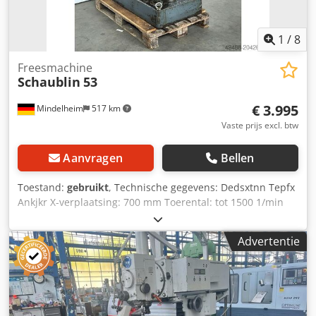
1
/
8
Freesmachine
Schaublin
53
€ 3.995
Mindelheim
517 km
Vaste prijs excl. btw
Aanvragen
Bellen
Toestand:
gebruikt
, Technische gegevens: Dedsxtnn Tepfx
Ankjkr X-verplaatsing: 700 mm Toerental: tot 1500 1/min
Voeding: 12 - 1000 mm/min Tafelgrootte: 1100 x 250 mm
Kop zwenkbaar: ja Afmetingen, ca.: 1750 x 1600 x 1850 mm
Advertentie
Gewicht, ca.: 1900 kg