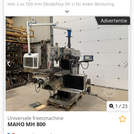
mm z-as 500 mm Dkodpfxsy Dh U Ds Anksr Besturing
Heidenhain TNC 426 Snelle verplaatsing 10 m/min
Tafelafmetingen 1.200 x 550 mm Spiltoerental 20 - 4.200
Advertentie
omw/min Spilmotor 7 kW Gereedschaphouder SK 40 Naar
onze inschatting verkeert de machine in een goede,
gebruikte staat en kan deze na afspraak onder stroom
worden bezichtigd. Technische kenmerken & toebehoren: -
Delenkop, 4e as Toebehoren, afgebeelde gereedschappen
en spanelementen zijn alleen bij de levering inbegrepen
als dit in de extra informatie wordt vermeld. Wijzigingen
en vergissingen in de technische gegevens en informatie
evenals tussentijdse verkoop voorbehouden!
1
/
23
Universele freesmachine
MAHO
MH 800