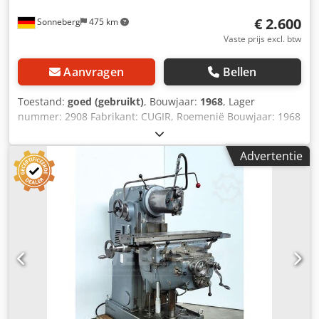
€ 2.600
Sonneberg
475 km
Vaste prijs excl. btw
Aanvragen
Bellen
Toestand:
goed (gebruikt)
, Bouwjaar:
1968
, Lager
nummer: 2908 Fabrikant: CUGIR, Roemenië Bouwjaar: 1968
Machinenummer: 3266 Type/Model: FU-1
Verplaatsingsbereik x-y-z: 700 - 370 - 250 mm Tafel: 1.250 x
Advertentie
320 mm Toerentalbereik: 30 tot 1.500 toeren/min Dodovc D
Apopfx Ankokr Spindelopname: SK 50 Voedingen: Snelle
verplaatsing: Aansluiting: 7,5 kW Accessoires/Uitrusting:
Staat: goed Gewicht: ca. 2,5 ton Afmetingen: 2.000 x 2.000 x
1.700 mm