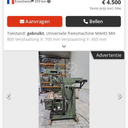
€ 4.500
Ensisheim
359 km
Vaste prijs excl. btw
Aanvragen
Bellen
Toestand:
gebruikt
, Universele freesmachine MAHO MH
800 Verplaatsing X: 700 mm Verplaatsing Y: 450 mm
Verplaatsing Z: 450 mm Spindel SA 40 Spindeluitgang: 125
mm Spindelsnelheid: van 32 tot 1600 RPM
Advertentie
Tafelafmetingen: Lengte 1050 mm x Breedte 620 mm
Dkedpfx Anozm Sqfokjr Handmatige tafelverplaatsing: 225
mm Tafelrotatie op 360° Zwenktafel op +/- 30° Schaal 3
assen ACU-RITE Sensorboren Voedingsspindel werkt niet
Koppelingsnelheid gebruikt Smeermiddelpomp Spanning:
380 V Breedte: 2000 mm Diepte: 2100 mm Hoogte: 2500
mm Gewicht: 3 T