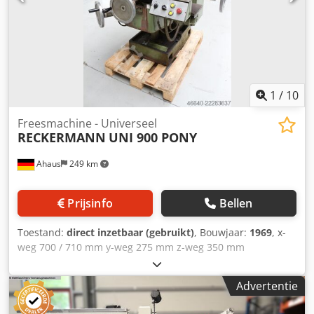
Documentatie Staat: goed, werkplaatsgetest
1
/
10
Freesmachine - Universeel
RECKERMANN
UNI 900 PONY
Ahaus
249 km
Prijsinfo
Bellen
Toestand:
direct inzetbaar (gebruikt)
, Bouwjaar:
1969
, x-
weg 700 / 710 mm y-weg 275 mm z-weg 350 mm
opnamekegel van de hoofdspindel ISA 40 tafeloppervlak
900 x 250 mm T-gleuven 3 x 18 x 60 stuks toerental 32,0 -
Advertentie
2000 omw/min voeding, traploos 15 - 750 mm/min
spanning 400 V totale vermogensbehoefte 4,0 kW Dkjdpfx