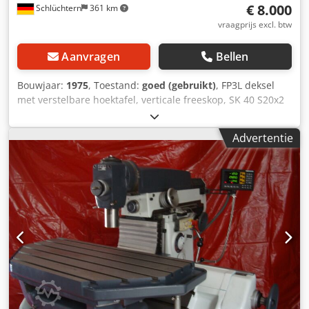
€ 8.000
Schlüchtern
361 km
vraagprijs excl. btw
Aanvragen
Bellen
Bouwjaar:
1975
, Toestand:
goed (gebruikt)
, FP3L deksel
met verstelbare hoektafel, verticale freeskop, SK 40 S20x2
spindelhouder. Goed werkende staat. Klaar voor
demonstratie onder stroom op afspraak. Dkjdpfsildwxsx
Advertentie
Ankjr