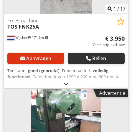
1
/
17
Freesmachine
TOS
FNK25A
€ 3.950
Wijchen
171 km
Vaste prijs excl. btw
Aanvragen
Bellen
Toestand:
goed (gebruikt)
, Functionaliteit:
volledig
functioneel
, Tafelafmetingen 1250 × 290 mm, 800 mm X-
verplaatsing 370 mm Y-verplaatsing 450 mm Z-
verplaatsing automatische voeding op boorpinole, 3
Advertentie
standen 0,035 / 0,070 / 0,140 Dkjdpjzi Hihefx Anksr
automatische voeding en ijlgang op x en y as elektrische
verplaatsing (ijlgang) op z-as Spil ISO 40 met toerental 56–
4500 rpm, tafelbelastbaarheid tot 200–500 kg, Afmetingen
machine 1,90 m (lengte) × 1,70 m (diepte) × ca. 2,3 m
(hoogte) machinegewicht ca. 1,7 ton. bouwjaar 1986 Let op: