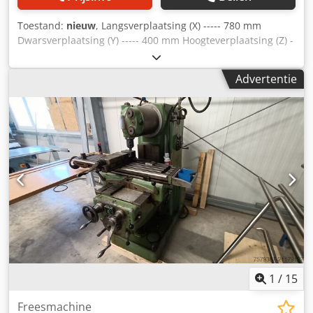
Toestand:
nieuw
, Langsverplaatsing (X) ----- 780 mm
Dwarsverplaatsing (Y) ----- 400 mm Hoogteverplaatsing (Z) -
---- 400 mm Verticale motor ----- 3.75 KW Horizontale
freesspindel ----- 40~1300 o/min (12) Verticale freesspindel
Advertentie
----- traploos 50~420 / 420~3750 o/min Spindelopname -----
ISO40 Tafel ----- 1370 x 305 mm Gewicht ----- 1500 KG
INCLUSIEF * Kogelomloopspil X,Y * 3,75 kW verticale
spindelmotor * variabele spindelsnelheid * 3-assige
digitale uitlezing SINO * Automatische tafelvoeding X,Y,Z *
Ijlgang X,Y,Z * LED verlichting * Koelsysteem * Luxe
bedieningskast * Kantelbare freeskop links/rechts
voor/achter 0-90 graden * A & T pneumatische
aantrekstang Dedpfovlfm Isx Ankokr * Automatische
oliesmering * SIEMENS elektronische componenten * 58-
dlg opspanset * 2 stuks horizontale freesdoorn
1
/
15
Freesmachine