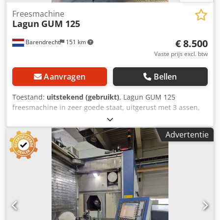
Freesmachine
Lagun
GUM 125
€ 8.500
Barendrecht
151 km
Vaste prijs excl. btw
Aanvragen
Bellen
Toestand:
uitstekend (gebruikt)
, Lagun GUM 125
freesmachine in zeer goede staat, uitgerust met 3 assen,
een Fagor digitale uitlezing, variabele invoer en
spindeltoerentallen. Specificaties: Spindeltap ISO 40
Advertentie
Toerental 35-1800 (variabel) Verplaatsing X850 Y290 Z475
mm Dedpfxezrlawj Ankskr Tafelafmetingen 1250 x 280 mm
Automatische invoer X, Y & Z Snelle invoer X, Y & Z Motor
7,5 pk - 400V Digitale uitlezing Fagor, 3 assen Bouwjaar
2000 Afmetingen (L x B x H) 2050 x 2220 x 2050 mm
Gewicht 1900 kg Variabel toerental met digitale uitlezing in
2 versnellingsbereiken, variabele invoersnelheid met
digitale uitlezing. Inclusief Huron freeskop,