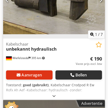
1
/
7
Kabelschaar
unbekannt
hydraulisch
€ 190
Wiefelstede
395 km
Vaste prijs excl. btw
Aanvragen
Bellen
Toestand:
goed (gebruikt)
, Kabelschaar Crodpod R Ew
Rofx Ah Aef -Kabelschaar: hydraulisch -zonder:
hydraulisch aggregaat -max. opening: 95 mm -aantal: 1x
kabelschaar beschikbaar -afmetingen: 530/180/H80 mm -
Advertentie
gewicht: 13,3 kg