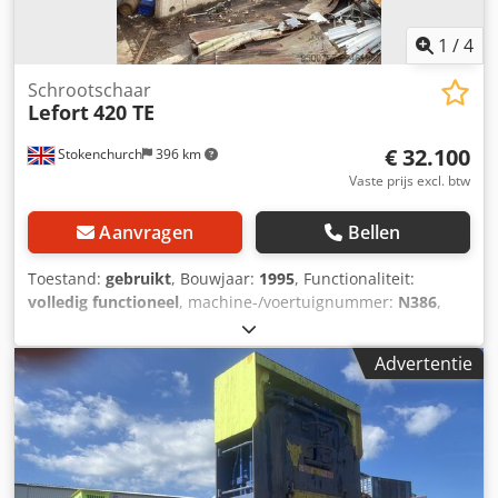
1
/
4
Schrootschaar
Lefort
420 TE
€ 32.100
Stokenchurch
396 km
Vaste prijs excl. btw
Aanvragen
Bellen
Toestand:
gebruikt
, Bouwjaar:
1995
, Functionaliteit:
volledig functioneel
, machine-/voertuignummer:
N386
,
Gebruikte Lefort 420 TE pers-schermachine Iveco-motor
(zeer zuinig op diesel) Alles functioneert naar behoren
Advertentie
Csdpezqtutefx Ah Aerf Kan in bedrijf worden bekeken
Compleet met afstandsbediening