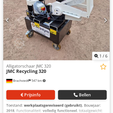
x variabel Balengewicht – Cedpfsvbq Ensx Ah Ajrf
gemiddeld 900 pond Balenoutput – 10–13 ton per uur
Pakketgrootte – 32" x 24" x variabel
1
/
6
Alligatorschaar JMC 320
JMC Recycling
320
Brachstedt
547 km
Prijsinfo
Bellen
Toestand:
werkplaatsgereviseerd (gebruikt)
, Bouwjaar:
2018
, Functionaliteit:
volledig functioneel
, totaalgewicht: