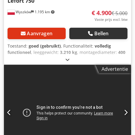
Lefort
750
€ 4.900
Wyszków
1.195 km
€ 5.000
Vaste prijs excl. btw
Aanvragen
Bellen
Toestand:
goed (gebruikt)
, Functionaliteit:
volledig
functioneel
, leeggewicht:
3.210 kg
, montagediameter:
400
mm
, totaalgewicht:
3.210 kg
, snijlengte (max.):
750 mm
,
type ingangsstroom:
driefasig
, werkbreedte:
750 mm
,
Advertentie
bedieningstype:
handmatig
, mate van automatisering:
handmatig
, aandrijvingstype:
hydraulisch
, Hydraulische
guillotineschaar voor recycling - alligatorschaar voor het
snijden van schroot. Crsdpfx Ahex Hrrls Ajf Fabrikant:
LEFORT België; Type: 750; Werkarm hydraulisch bediend;
Lengte van de snijmessen: 750 mm; Hoogte van de
werkbek na openen: 400 mm; Hydraulisch verstelbare
zijdrukklem; Vermogen van de elektromotor: 15 kW, ster-
driehoekstart ter beperking van de inschakelstroom;
Mobiel 3-wielig onderstel, achterwiel bestuurbaar;
Afmetingen: 3,2 x 1 x 1,25 m; Werklichaam: gietijzer;