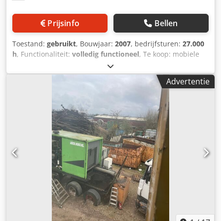
Prijsinfo
Bellen
Toestand:
gebruikt
, Bouwjaar:
2007
, bedrijfsturen:
27.000
h
, Functionaliteit:
volledig functioneel
, Te koop: mobiele
schrootschaar in gebruikte staat. De machine kan op elk
moment worden bezichtigd. Cedoykzv Hepfx Ah Asrf
Advertentie