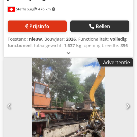
Steffisburg
476 km
Prijsinfo
Bellen
Toestand:
nieuw
, Bouwjaar:
2026
, Functionaliteit:
volledig
functioneel
, totaalgewicht:
1.637 kg
, opening breedte:
396
mm
, totale breedte:
912 mm
, totale lengte:
1.960 mm
,
totale hoogte:
1.598 mm
, snijkracht:
120 t
, Alligator-schaar
Advertentie
JMC 800 HD met hydraulische kleminrichting De Alligator-
schaar 800HD is een snelle en krachtige metaalschaar met
een hydraulische kleminrichting, die ideaal is voor alle
snij- en reinigingswerkzaamheden. Crodpfjzp Hfiex Ah Aef
• 813 mm lang mes voor grote stukken schroot • 120 ton
knipkracht voor krachtige snijprestaties • Ideaal voor
autokoelelementen, radiatoren en gemengd schroot •
Besturing voor herhaalde individuele sneden voor een
efficiënte werking • Robuuste McIntyre-constructie voor
een lange levensduur