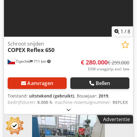
1
/
8
Schroot snijden
COPEX
Reflex 650
€ 280.000
Tsjechië
711 km
€ 299.000
EXW vraagprijs excl. btw
Aanvragen
Bellen
Toestand:
uitstekend (gebruikt)
, Bouwjaar:
2019
,
bedrijfsturen:
8.000 h
, machine-/voertuignummer:
REFLEX
36290
, Dit is een volledig functionele machine die in
december 2025 klaar zal zijn voor levering. De machine is
Advertentie
inclusief beladingstafel en heeft afmetingen van 6000 *
2500 mm. De lengte van de kamer bedraagt 6000 mm. De
verwachte status per 31 december 2025 zal ongeveer 8.800