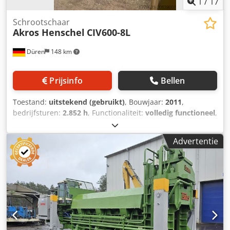
1
/
17
Schrootschaar
Akros Henschel
CIV600-8L
Düren
148 km
Prijsinfo
Bellen
Toestand:
uitstekend (gebruikt)
, Bouwjaar:
2011
,
bedrijfsturen:
2.852 h
, Functionaliteit:
volledig functioneel
,
Te koop: mobiele schrootschaar, Akros Henschel. De
machine verkeert in zeer goede staat en kan te allen tijde
Advertentie
bezichtigd worden. Csdpfx Ahox N Tw Uj Ajrf