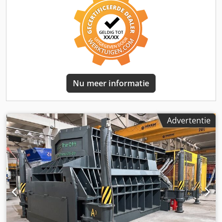
zonder bedieningsmateriaal. Een dieselgenerator van 250
kW kan apart worden aangeboden. Model: MS-6300e
Knipkracht: 630t Snijlengte: 1600mm Losse hoogte: 500mm
Vermogen: 110 KW Capaciteit: 12-17 t/u Gewicht machine:
40 ton (+ dieselgenerator 4 ton) Vultrechter afmeting:
3850mm x 2600mm x 1500mm Informatie: Een
schrootschaar wordt gebruikt voor het economisch
knippen van schroot: - eenvoudige automatische
Nu meer informatie
bediening - energiebesparend - Kostenbesparend - Geen
fundering nodig Functie: Schroot wordt met behulp van
een graafmachine in de laadruimte gebracht. Door het
horizontale vulgebied en het eigen gewicht van het schroot
Advertentie
valt het in de laadkamer en in het snijgedeelte. Het schroot
wordt samengeperst aan de voorwand en gesneden door
de horizontaal bewegende gereedschapsopnamezijde via
de messen aan de voorwand. Terwijl de
gereedschapswagen horizontaal beweegt, wordt het
bewerkte materiaal via de messen op de voorwand van de
container naar buiten geperst. Bij het teruglopen naar de
achterste positie beweegt het geladen schroot onder zijn
eigen gewicht naar de binnenkant van de schaar. De