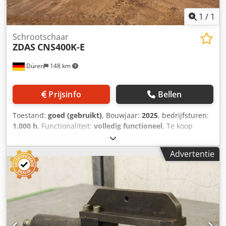
1
/
1
Schrootschaar
ZDAS
CNS400K-E
Düren
148 km
Prijsinfo
Bellen
Toestand:
goed (gebruikt)
, Bouwjaar:
2025
, bedrijfsturen:
1.000 h
, Functionaliteit:
volledig functioneel
, Te koop
aangeboden: een containersloop- of schrootschaar met
koepelvoorziening en flessenvoorziening voor het verlagen
Advertentie
van de snijhoogte. De machine kan op elk moment worden
bezichtigd. Crodpjzhwvcsfx Ah Aef