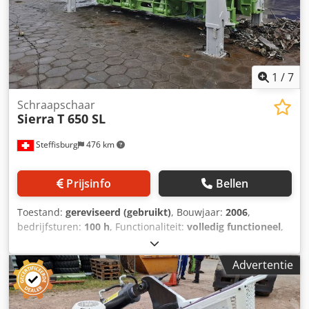
1
/
7
Schraapschaar
Sierra
T 650 SL
Steffisburg
476 km
Prijsinfo
Bellen
Toestand:
gereviseerd (gebruikt)
, Bouwjaar:
2006
,
bedrijfsturen:
100 h
, Functionaliteit:
volledig functioneel
,
snijkracht:
650 t
, vermogen:
169,16 kW (229,99 pk)
, Sierra
650 SL Voorcompressie: 100 t 230 pk Cummins 6-cilinder
Advertentie
turbodiesel Knipcapaciteit – 7 sneden per minuut bij leeg
knipwerk 4 sneden per minuut bij 24-inch sneden
Schaarcapaciteit – 12–16 ton per uur Balenmaat – 32" x 24"