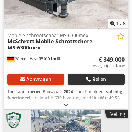
schrootscharen zijn verkrijgbaar in verschillende versies,
afhankelijk van de eisen van de klant en de uitvoergrootte
kan worden geselecteerd (voor nieuwe bestellingen).
Crsdpfxjuu Upgs Ah Ajf Inspectie en proefdraaien zijn
1
/
6
mogelijk.
Mobiele schrootschaar MS-6300mex
McSchrott
Mobile Schrottschere
MS-6300mex
€ 349.000
Werder (Havel)
615 km
vraagprijs excl. btw
Aanvragen
Bellen
Toestand:
nieuw
, Bouwjaar:
2024
, Functionaliteit:
volledig
functioneel
, snijkracht:
630 t
, vermogen:
110 kW (149,56
pk)
, totale breedte:
2.400 mm
, totale lengte:
9.400 mm
,
totale hoogte:
3.800 mm
, totaalgewicht:
50.000 kg
,
Veiling
snijlengte (max.):
1.600 mm
, type ingangsstroom:
driefasig
,
Schrootschaar MS-6300mex (mobiele schrootschaar met
elektromotor) Een dieselgenerator van 250 kW kan apart