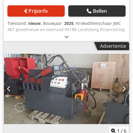
Prijsinfo
Bellen
Toestand:
nieuw
, Bouwjaar:
2025
, Krokodillenschaar JMC
407 gloednieuw ex voorraad 06188 Landsberg Financiering
en huur mogelijk. Wij zijn op zoek naar gebruikte
alligatorscharen. De McIntyre 407 Alligatorschaar is een
Advertentie
non-ferroschaar die zowel betaalbaar als efficiënt is. Het
heeft een 407mm 16″ bladlengte en genoeg kracht en
snelheid om een verscheidenheid aan snijtaken aan te
kunnen. Deze veelzijdige alligatorschaar werd
oorspronkelijk gebouwd voor gebruik op schrootwerven,
dus hij is sterk genoeg om zware werkomstandigheden te
weerstaan. Vandaag is het onze populairste schaar, met
duizenden in dagelijks gebruik over de hele wereld. De
McIntyre 407 schrootschaar voor non-ferrometalen is
geschikt voor: Autoschroot Crjdpfxohq Nlgs Ah Aof Hele
versnellingsbakbehuizingen Cilinderkoppen en blokken
Overmaatse kleppen En natuurlijk alle gebruikelijke
snijwerkzaamheden voor non-ferrometalen. Indien nodig
kan hij ook ferrometalen verwerken.
1
/
6