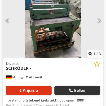
uur zijn. De machine bevindt zich op: U Panelárny 461,
Předměřice nad Labem. Codowhnbfjpfx Ah Asrf
1
/
3
Diverse
SCHRÖDER
-
Metzingen
411 km
Prijsinfo
Bellen
Toestand:
uitstekend (gebruikt)
, Bouwjaar:
1983
,
Beschrijving volgt! Crjdpfxeyrtv Is Ah Ajf