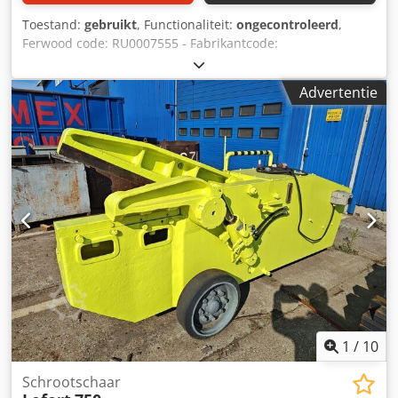
Toestand:
gebruikt
, Functionaliteit:
ongecontroleerd
,
Ferwood code: RU0007555 - Fabrikantcode:
MP080.2.36.15.14 - Conditie: Gebruikt - Functionaliteit: Niet
getest - Compatibele machine: - Bij interesse bieden wij
Advertentie
een revisieservice aan, neem contact met ons op. 5KG -
36X26X21 Crodpfjybbmgex Ah Asf
1
/
10
Schrootschaar