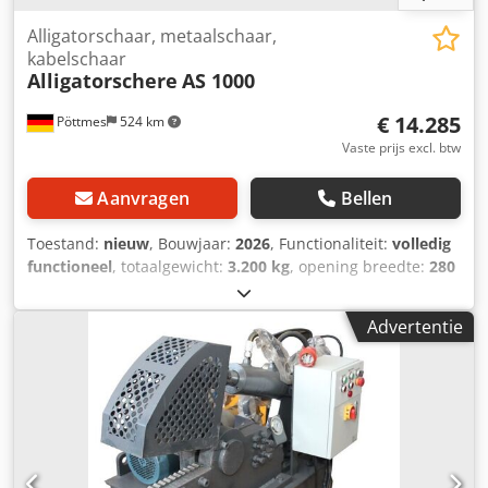
Alligatorschaar, metaalschaar,
kabelschaar
Alligatorschere
AS 1000
€ 14.285
Pöttmes
524 km
Vaste prijs excl. btw
Aanvragen
Bellen
Toestand:
nieuw
, Bouwjaar:
2026
, Functionaliteit:
volledig
functioneel
, totaalgewicht:
3.200 kg
, opening breedte:
280
mm
, totale breedte:
2.050 mm
, totale lengte:
1.000 mm
,
totale hoogte:
1.200 mm
, snijkracht:
100 t
, snijlengte
Advertentie
(max.):
600 mm
, Alligatorschaar 100 ton – 11 kW |
Krachtige metaalschaar voor recycling & industrie Deze
robuuste alligatorschaar is de ideale oplossing voor het
efficiënt knippen van metalen in de recyclingsector,
werkplaatsen of industriële toepassingen. Dankzij haar
enorme snijkracht en stabiele constructie is ze ontworpen
voor continu gebruik onder zware belasting. Aangedreven