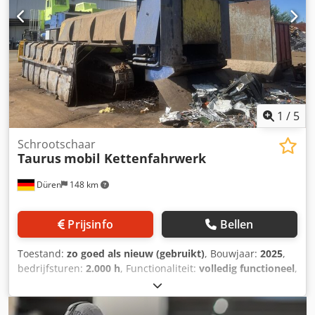
1
/
5
Schrootschaar
Taurus
mobil Kettenfahrwerk
Düren
148 km
Prijsinfo
Bellen
Toestand:
zo goed als nieuw (gebruikt)
, Bouwjaar:
2025
,
bedrijfsturen:
2.000 h
, Functionaliteit:
volledig functioneel
,
Te koop aangeboden: een mobiele schrootknipmachine in
nieuwstaat. Cjdpfx Ahjzlqgvo Ajrf Bezichtiging is op elk
gewenst moment mogelijk.