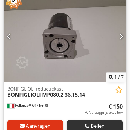
1
/
7
BONFIGLIOLI reductiekast
BONFIGLIOLI
MP080.2.36.15.14
€ 150
Pollenzo
697 km
FCA vraagprijs excl. btw
Aanvragen
Bellen