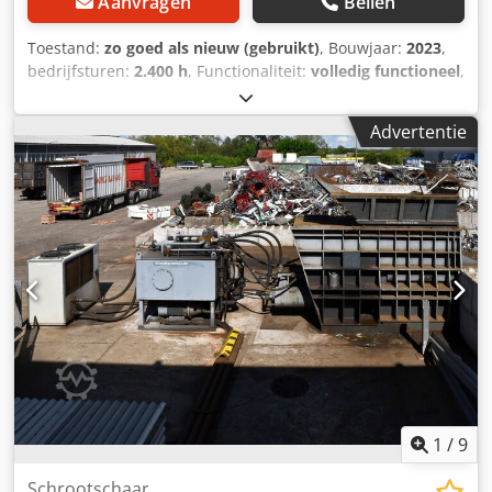
Aanvragen
Bellen
Toestand:
zo goed als nieuw (gebruikt)
, Bouwjaar:
2023
,
bedrijfsturen:
2.400 h
, Functionaliteit:
volledig functioneel
,
machine-/voertuignummer:
R40410
, vermogen:
371,43 kW
(505,00 pk)
, leeggewicht:
75.000 kg
, snijkracht:
900 t
,
Advertentie
Verplaatsbare diesel schaarpers COPEX model REFLEX 900
ton (bouwjaar 2023). Onderhoud uitgevoerd door de
fabrikant. Capaciteit: 10 tot 22 t/u, afhankelijk van het te
knippen schroottype. Direct beschikbaar. Csdpfxexg Ekfs
Ah Aorf
1
/
9
Schrootschaar