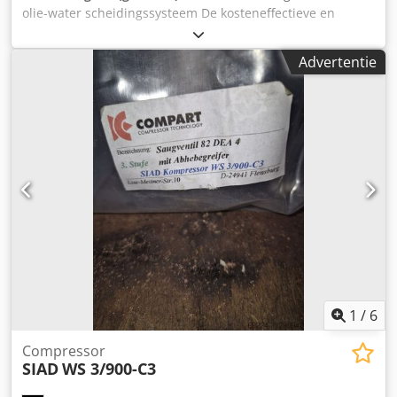
olie-water scheidingssysteem De kosteneffectieve en
permanent betrouwbare oplossing voor het probleem is
meestal de olie-/water-scheiding voor gedispergeerde
Advertentie
condensaten. Het gereinigde water voldoet aan de
wettelijke voorschriften voor lozing in het riool. Dedsb A Iy
Hopfx Acqskr – Gewicht: 70 kg
1
/
6
Compressor
SIAD
WS 3/900-C3