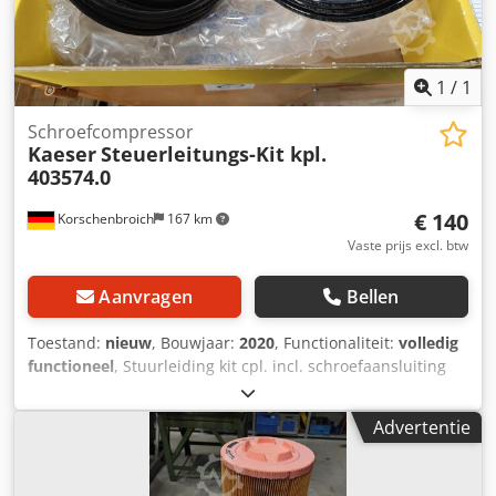
1
/
1
Schroefcompressor
Kaeser
Steuerleitungs-Kit kpl.
403574.0
€ 140
Korschenbroich
167 km
Vaste prijs excl. btw
Aanvragen
Bellen
Toestand:
nieuw
, Bouwjaar:
2020
, Functionaliteit:
volledig
functioneel
, Stuurleiding kit cpl. incl. schroefaansluiting
403574.0 Origineel Kaeser reserveonderdeel Uit voorraad
Wij zijn met vakantie tot 06.01. Uw aanvraag wordt daarna
Advertentie
verwerkt. Dkjdpfxovkfw Rj Acqor Garantie en retouren zijn
uitgesloten van deze advertentie.