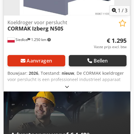
1
/
3
Koeldroger voor perslucht
CORMAK
Izberg N50S
€ 1.295
Siedlce
1.250 km
Vaste prijs excl. btw
Aanvragen
Bellen
Bouwjaar:
2026
, Toestand:
nieuw
, De CORMAK koeldroger
voor perslucht is een professioneel industrieel apparaat
dat is ontworpen voor de effectieve verwijdering van vocht,
waterdamp en oliedeeltjes uit pneumatische systemen.
Door gebruik te maken van efficiënte koeltechnologie,
garandeert de koeldroger een stabiele werking van
apparaten die op perslucht werken, waardoor hun
levensduur en betrouwbaarheid worden verlengd. Het is
een ideale oplossing voor bedrijven die op zoek zijn naar
moderne methoden voor luchtbehandeling in