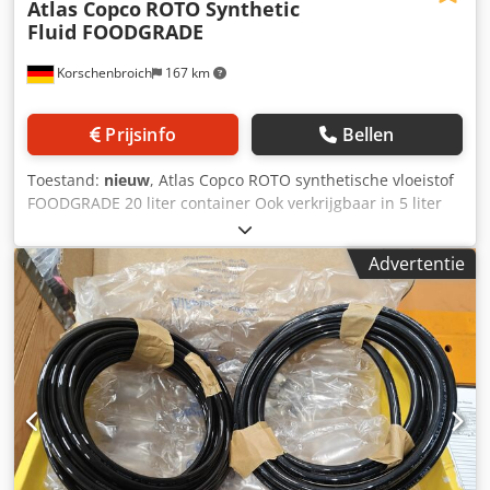
Atlas Copco
ROTO Synthetic
Fluid FOODGRADE
Korschenbroich
167 km
Prijsinfo
Bellen
Toestand:
nieuw
, Atlas Copco ROTO synthetische vloeistof
FOODGRADE 20 liter container Ook verkrijgbaar in 5 liter
verpakkingen Uit voorraad Dodjvkf A Hopfx Acqokr Wij zijn
met vakantie tot 06.01. Uw aanvraag wordt daarna
Advertentie
verwerkt. Garantie en retourzendingen zijn uitgesloten van
deze advertentie.