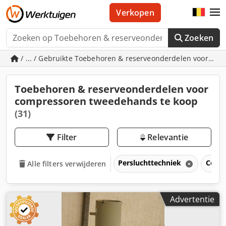
Verkopen
Zoeken
/ ... / Gebruikte Toebehoren & reserveonderdelen voor co
Toebehoren & reserveonderdelen voor
compressoren tweedehands te koop
(31)
Filter
Relevantie
Persluchttechniek
Comp
Alle filters verwijderen
Advertentie