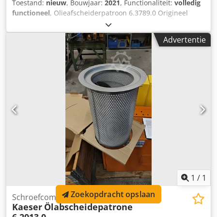
Toestand:
nieuw
, Bouwjaar:
2021
, Functionaliteit:
volledig
functioneel
, Olieafscheiderpatroon 6.3789.0 Origineel
Kaeser reserveonderdeel Geschikt voor Kaeser
compressoren: Dksdpfovkfzpox Acqor ASK 27/32/35/ Uit
Advertentie
voorraad Wij zijn met vakantie tot 06.01. Uw aanvraag
wordt daarna verwerkt. Garantie en retourzendingen zijn
uitgesloten van deze advertentie.
1
/
1
Zoekopdracht opslaan
Schroefcompressor
Kaeser
Ölabscheidepatrone