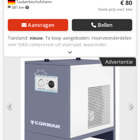
€ 80
Tauberbischofsheim
381 km
Vaste prijs excl. btw
Aanvragen
Bellen
Toestand:
nieuw
, Te koop aangeboden: reserveonderdelen
voor SIAD-compressor uit voorraad, waaronder:
Aanzuigklep 137 DEA 8 Aanzuigklep 78 RL met liftinrichting
Drukklep 137 DEA 8 staalplaatuitvoering Aanzuigklep 82
Advertentie
DEA 4 met liftinrichting Dkodpfxoyl S Hre Acqer Meerdere
stuks, in totaal 18 onderdelen. Pakketprijs: € 800 Stukprijs:
€ 80