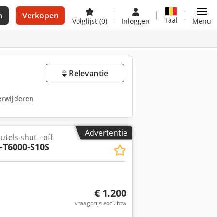
n
Verkopen
Taal
Volglijst
(0)
Inloggen
Menu
Relevantie
verwijderen
Advertentie
tels shut - off
-T6000-S10S
€ 1.200
vraagprijs excl. btw
Vraag meer foto's aan