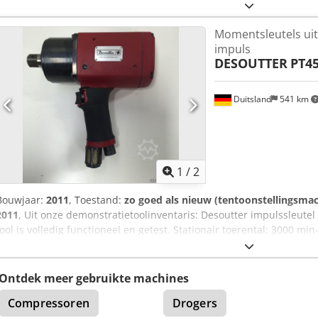
pneumatische pistoolschroevendraaier met afsluitkoppeling met sta
tot 5,5 Nm Stationair toerental: 1470 min-1 Lengte: 220 mm Gewic
Momentsleutels uit
industriële productie en onderhoud op aanvraag.
impuls
DESOUTTER
PT45
Duitsland
541 km
1
/
2
Bouwjaar:
2011
, Toestand:
zo goed als nieuw (tentoonstellingsma
2011
, Uit onze demonstratietoolinventaris: Desoutter impulssleutel
tool is volledig functioneel en getest. Stationair toerental: 3000 mi
vierkant Koppelbereik: 225-450 Nm Lengte: 202 mm Gewicht: 4,3 kg
Ontdek meer gebruikte machines
Compressoren
Drogers