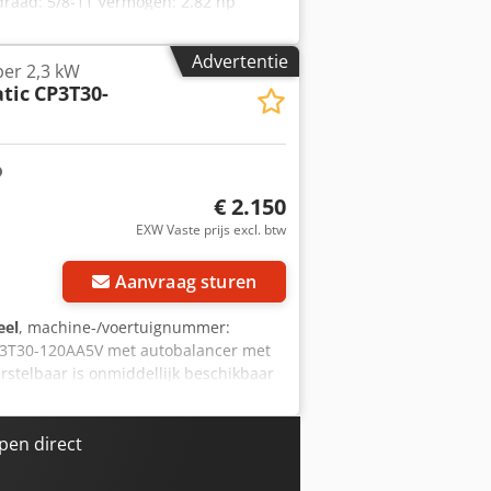
 draad: 5/8-11 Vermogen: 2.82 hp
Advertentie
per 2,3 kW
tic
CP3T30-
€ 2.150
EXW Vaste prijs excl. btw
Aanvraag sturen
eel
, machine-/voertuignummer:
CP3T30-120AA5V met autobalancer met
stelbaar is onmiddellijk beschikbaar
l gereedschap voor het slijpen en
len en steen, bijvoorbeeld in de staal-
wapende betonbouw Technische
en direct
,3 kW Chedpfx Alsvptx Togoa
,48 m³/min Slijpschijf Ø buiten max.: