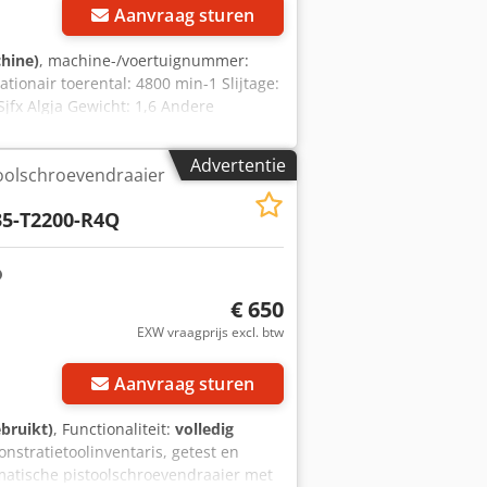
Aanvraag sturen
chine)
, machine-/voertuignummer:
ationair toerental: 4800 min-1 Slijtage:
jfx Algja Gewicht: 1,6 Andere
raag.
Advertentie
oolschroevendraaier
5-T2200-R4Q
€ 650
EXW vraagprijs excl. btw
Aanvraag sturen
bruikt)
, Functionaliteit:
volledig
onstratietoolinventaris, getest en
matische pistoolschroevendraaier met