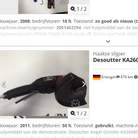
1
/
2
Bouwjaar:
2008
, bedrijfsturen:
10 h
, Toestand:
zo goed als nieuw (
machine-/voertuignummer:
2051462294
, Het hulpmiddel van de de
slagmoersleutels PT040-T6000-S10S shutt-off, Gratis snelheid: 6000 
Koppel: 16 tot 29 ft.lb Cedpfjcpd D Dsx Algjha Lengte: 7.0 in. Gewich
Haakse slijper
Desoutter
KA26
Erlangen
476 km
1
/
2
Bouwjaar:
2011
, bedrijfsturen:
50 h
, Toestand:
gebruikt
, machine-
hulpmiddel van de demonstratie: Desoutter Angel Grinder KA26085