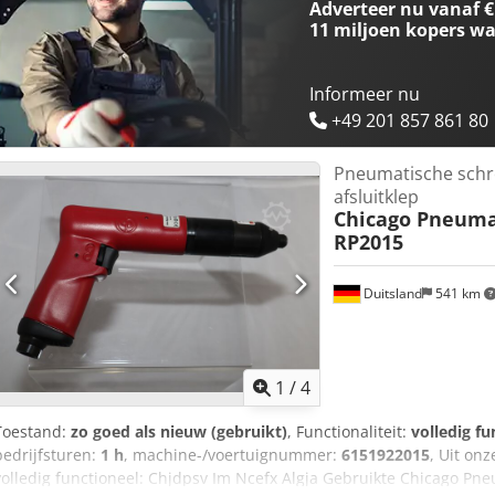
Adverteer nu vanaf €
125 mm Gewicht: 2,4 kg Spindeldraad: M14 Luchtaansluiting: IT 3/
11 miljoen kopers
wa
slanglengte): 16 mm Benodigde luchtkwaliteit: gedroogd en olievrij
Informeer nu
+49 201 857 861 80
Pneumatische schr
afsluitklep
Chicago Pneuma
RP2015
Duitsland
541 km
1
/
4
Toestand:
zo goed als nieuw (gebruikt)
, Functionaliteit:
volledig fu
bedrijfsturen:
1 h
, machine-/voertuignummer:
6151922015
, Uit on
volledig functioneel: Chjdpsv Im Ncefx Algja Gebruikte Chicago Pn