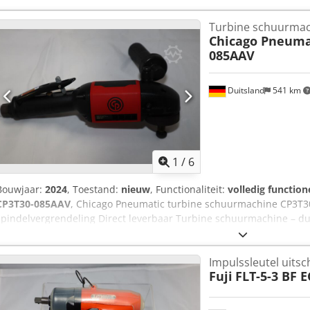
Turbine schuurmac
Chicago Pneuma
085AAV
Duitsland
541 km
1
/
6
Bouwjaar:
2024
, Toestand:
nieuw
, Functionaliteit:
volledig function
CP3T30-085AAV
, Chicago Pneumatic turbine schuurmachine CP3T3
spindelvergrendeling Direct leverbaar Turbine schuurmachine – du
Ideaal gereedschap voor het slijpen en afwerken van gietijzer, staa
soorten en steen, bijvoorbeeld in de staal- en tankbouw, machineb
Impulssleutel uitsc
Technische gegevens: Toerental (onbelast): 8.500 min⁻¹ Max. vermo
Fuji
FLT-5-3 BF E
belasting: 1,92 m³/min Luchtverbruik onbelast: 0,48 m³/min Gewich
Luchtaansluiting: binnendraad 3/8" Min. slangdiameter (bij 5m sl
luchtkwaliteit: droog en olievrij Chsdpoxwn R Ajfx Algja Andere mo