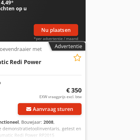
 4,49
*
8" Minimale slangmaat (5m
chten op u
Nu plaatsen
*per advertentie / maand
Advertentie
oevendraaier met
tic
Redi Power
€ 350
EXW vraagprijs excl. btw
Aanvraag sturen
nctioneel
, Bouwjaar:
2008
,
ze demonstratietoolinventaris, getest en
eumatic Redi Power RP2015