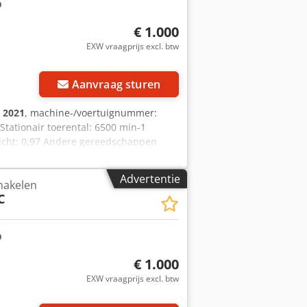
€ 1.000
EXW vraagprijs excl. btw
Aanvraag sturen
:
2021
, machine-/voertuignummer:
 Stationair toerental: 6500 min-1
wicht: 0,97 Andere gereedschappen
 Iplgogoa
Advertentie
hakelen
C
€ 1.000
EXW vraagprijs excl. btw