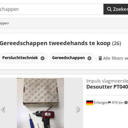
Zoeke
appen
Gereedschappen tweedehands te koop
(26)
Persluchttechniek
Gereedschappen
Alle filters 
Impuls slagmoersleu
Desoutter
PT040
Erlangen
476 km