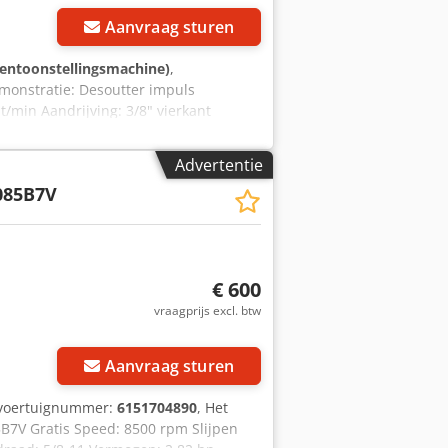
Aanvraag sturen
tentoonstellingsmachine)
,
monstratie: Desoutter impuls
t/min Aandrijving: 3/8" vierkant
t: 3.0 lb
Advertentie
085B7V
€ 600
vraagprijs excl. btw
Vraag meer foto's aan
Aanvraag sturen
/voertuignummer:
6151704890
, Het
B7V Gratis Speed: 8500 rpm Slijpen