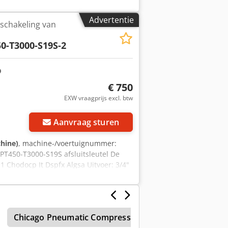
rtknop Uitgang: Hex 1/4" F koppel: 2,0
ht: 1,0 kg Andere gereedschappen voor
Advertentie
schakeling van
0-T3000-S19S-2
€ 750
EXW vraagprijs excl. btw
Vraag meer foto's aan
Aanvraag sturen
chine)
, machine-/voertuignummer:
 PT450-T3000-S19S afsluitsleutel De
n-1 Chodocp It Dspfx Algsa Uitvoer: 3/4"
Chicago Pneumatic Compressor