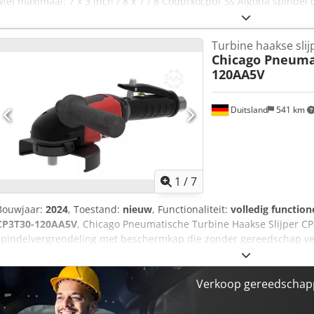
wiel maximaal: 7 x 3 inch / 8 x 7 / 8 Codpfxocpbf Ss Algoha spindel
Gewicht: 5,9 Ib.
Turbine haakse slij
Chicago Pneuma
120AA5V
Duitsland
541 km
1
/
7
Bouwjaar:
2024
, Toestand:
nieuw
, Functionaliteit:
volledig function
CP3T30-120AA5V
, Chicago Pneumatische Turbine Haakse Slijper 
spindelvergrendeling met beschermkap die zonder gereedschap ver
Turbineslijpmachine - dubbele prestatie met minder gewicht! Ideaa
gladmaken van gietijzer, staal, lasnaden, alle soorten non-ferrometa
en containerbouw, in de machinebouw, in gieterijen en in de ge
Verkoop gereedschapp
gegevens: Toerental (stationair): 12000 tpm Maximaal vermogen: 2
Luchtverbruik onder belasting: 1,92 m³/min Luchtverbruik in rust: 0