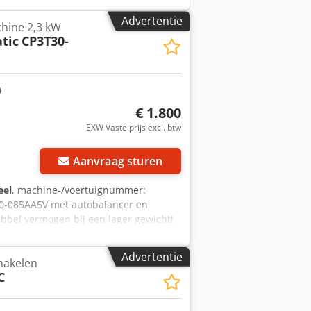
Advertentie
hine 2,3 kW
tic
CP3T30-
€ 1.800
EXW Vaste prijs excl. btw
Aanvraag sturen
eel
, machine-/voertuignummer:
0-085AA5V met autobalancer en
bbel vermogen bij een lager gewicht!
l, lasnaden, non-ferro metalen van alle
ouw, gieterijen en betonbouw.
Advertentie
hakelen
gen: 2,3 kW Luchtverbruik onder
C
t: 2,1 kg Spindeldraad: M14
anglengte): 16 mm Benodigde
dellen op aanvraag leverbaar.