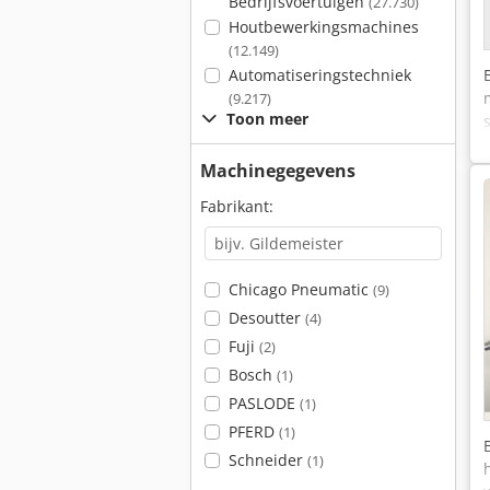
Bedrijfsvoertuigen
(27.730)
Houtbewerkingsmachines
(12.149)
Automatiseringstechniek
(9.217)
Toon meer
Machinegegevens
Fabrikant:
Chicago Pneumatic
(9)
Desoutter
(4)
Fuji
(2)
Bosch
(1)
PASLODE
(1)
PFERD
(1)
Schneider
(1)