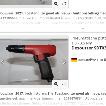
1
/
7
Bouwjaar:
2021
, Toestand:
zo goed als nieuw (tentoonstellingsma
5412105639
, nieuwe Fuji impulssleutel FLT-9-3 BF ES schakelt uit, St
1/2" vierkant Koppelbereik: 45-85 Nm Lengte: 209 mm Chedpov Inf S
gereedschappen voor industriële productie en onderhoud op aanv
Pneumatische pist
1,0 - 3,5 Nm
Desoutter
SDT03
Duitsland
541 km
1
/
6
Bouwjaar:
2017
, bedrijfsturen:
3 h
, Toestand:
zo goed als nieuw (ge
functioneel
, machine-/voertuignummer:
2051476364
, Uit onze dem
volledig functioneel: Gebruikte Desoutter SDT035-T2200-R4Q pneu