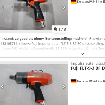
Duitsland
541 km
1
/
8
Toestand:
zo goed als nieuw (tentoonstellingsmachine)
, Bouwjaar
5412105764
, nieuwe Fuji impulssleutel FLT-5-3 BF EC uitschakeling,
Slijtage: 3/8" vierkant Koppelbereik: 11-24 Nm Lengte: 181 mm Ge
voor industriële productie en onderhoud op aanvraag. Chjdpfx Alov
Impulssleutel uitsc
Fuji
FLT-9-3 BF E
Duitsland
541 km