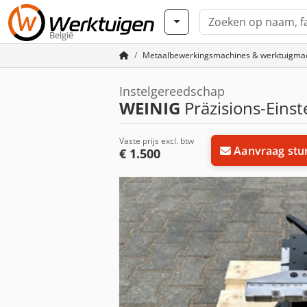
België
Metaalbewerkingsmachines & werktuigma
Instelgereedschap
WEINIG
Präzisions-Einste
Vaste prijs excl. btw
Aanvraag stu
€ 1.500