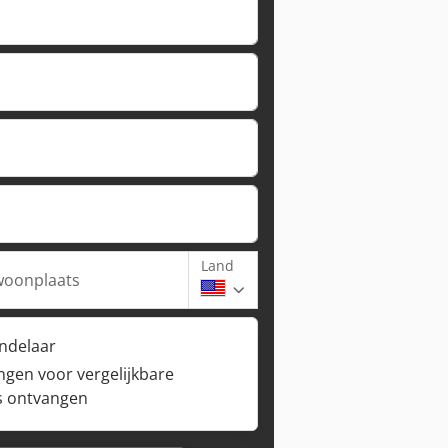
Land
woonplaats
andelaar
ngen voor vergelijkbare
s ontvangen