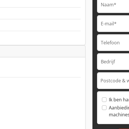
Naam*
E-mail*
Telefoon
Bedrijf
Postcode & 
Ik ben h
Aanbiedi
machine