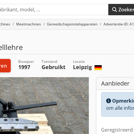
Zoeke
chines
Meetmachines
Gereedschapsinstelapparaten
Advertentie-ID: A
lllehre
Bouwjaar
Toestand
Locatie
ren
1997
Gebruikt
Leipzig
Aanbieder
Opmerki
om alle info
Geregistreerd 