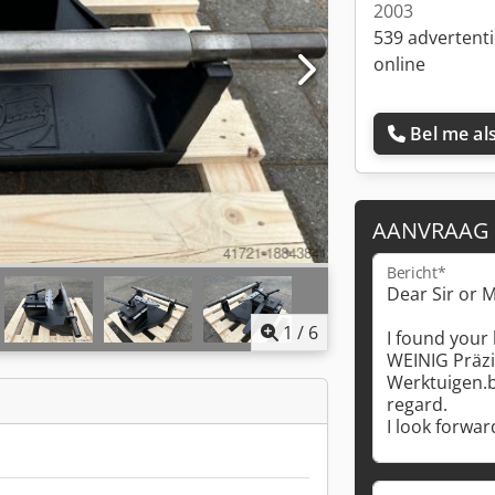
2003
539 advertent
online
Bel me als
AANVRAAG
Bericht*
1
/
6