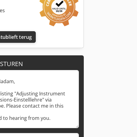
ies
tublieft terug
 STUREN