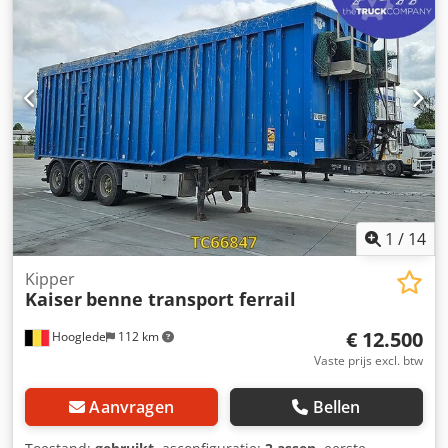
Achteras 2: bandprofiel links: 7 mm; bandprofiel rechts: 6
mm Achteras 3: bandprofiel links: 3 mm; bandprofiel
rechts: 2 mm Gewichten Leeggewicht: 569 kg
Laadvermogen: 38.431 kg Crjdozrb Siepfx Af Rof Maximaal
toegestaan gewicht: 39.000 kg Staat Schade: geen
1
/
14
Kipper
Kaiser
benne transport ferrail
€ 12.500
Hooglede
112 km
Vaste prijs excl. btw
Aanvragen
Bellen