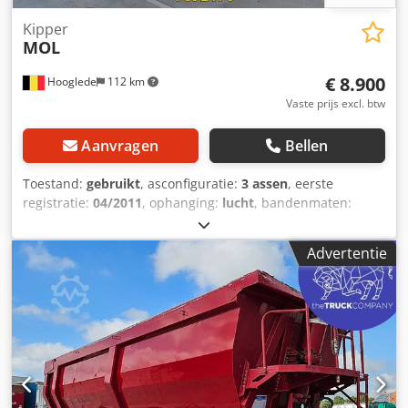
Kipper
MOL
€ 8.900
Hooglede
112 km
Vaste prijs excl. btw
Aanvragen
Bellen
Toestand:
gebruikt
, asconfiguratie:
3 assen
, eerste
registratie:
04/2011
, ophanging:
lucht
, bandenmaten:
385/65 R22.5
, kleur:
overig
, Bouwjaar:
2011
, Asconfiguratie
Bandenmaat: 385/65 R22.5 Crsdpjzrcr Dsfx Af Rof Asmerk:
Advertentie
SAF Remmen: schijfremmen Ophanging: luchtvering
Achteras 1: profiel links: 10 mm; profiel rechts: 9 mm
Achteras 2: profiel links: 13 mm; profiel rechts: 12 mm
Achteras 3: profiel links: 11 mm; profiel rechts: 12 mm
Gewichten Leeggewicht: 6.650 kg Laadvermogen: 32.350 kg
Toegestane totaalgewicht: 39.000 kg Staat Schade: geen