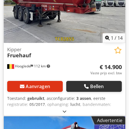
1
/
14
Kipper
Fruehauf
€ 14.900
Hooglede
112 km
Vaste prijs excl. btw
Aanvragen
Bellen
Toestand:
gebruikt
, asconfiguratie:
3 assen
, eerste
registratie:
05/2017
, ophanging:
lucht
, bandenmaten:
385/65 R22.5
, kleur:
overig
, Bouwjaar:
2017
, Asconfiguratie
Bandenmaat: 385/65 R22.5 Merk assen: SAF Remmen:
Advertentie
schijfremmen Vering: luchtvering Achteras 1: LM velgen;
hefas; bandprofiel links: 12 mm; bandprofiel rechts: 10 mm