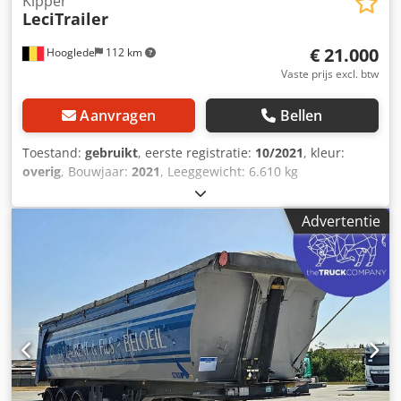
Kipper
LeciTrailer
€ 21.000
Hooglede
112 km
Vaste prijs excl. btw
Aanvragen
Bellen
Toestand:
gebruikt
, eerste registratie:
10/2021
, kleur:
overig
, Bouwjaar:
2021
, Leeggewicht: 6.610 kg
Laadvermogen: 31.390 kg toegestane max. massa: 38.000
kg Crodozra H Eopfx Af Ref Schade: geen
Advertentie