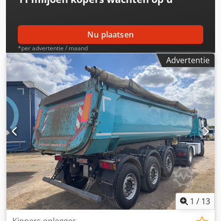
onze website en bekijk ons complete aanbod Lease
mogelijk
Nu plaatsen
*per advertentie / maand
Advertentie
1
/
13
Kippers oplegger