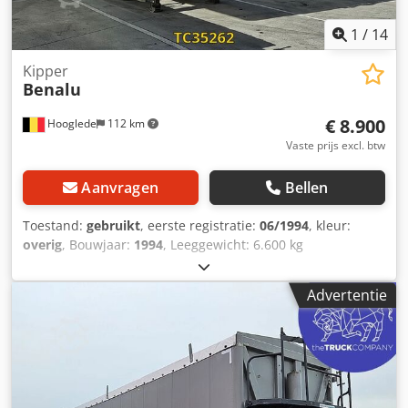
1
/
14
Kipper
Benalu
€ 8.900
Hooglede
112 km
Vaste prijs excl. btw
Aanvragen
Bellen
Toestand:
gebruikt
, eerste registratie:
06/1994
, kleur:
overig
, Bouwjaar:
1994
, Leeggewicht: 6.600 kg
Laadvermogen: 31.400 kg Crjdpezrbibsfx Af Rjf GVW:
38.000 kg Schade: geen
Advertentie