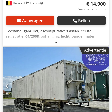
€ 14.900
Hooglede
112 km
Vaste prijs excl. btw
Aanvragen
Bellen
Toestand:
gebruikt
, asconfiguratie:
3 assen
, eerste
registratie:
04/2008
, ophanging:
lucht
, bandenmaten:
385/65 R22.5
, kleur:
overig
, Bouwjaar:
2008
, Asconfiguratie
Bandenmaat: 385/65 R22.5 Remmen: Trommelremmen
Advertentie
Vering: Luchtvering Achteras 1: Hefas; Bandenprofiel links:
6 mm; Bandenprofiel rechts: 9 mm Achteras 2:
Bandenprofiel links: 5 mm; Bandenprofiel rechts: 7 mm
Achteras 3: Bandenprofiel links: 7 mm; Bandenprofiel
rechts: 7 mm Gewichten Ledig gewicht: 5.780 kg
Laadvermogen: 32.220 kg Toelaatbaar totaal gewicht:
38.000 kg Csdpszrbizefx Af Rorf Staat Schade: geen