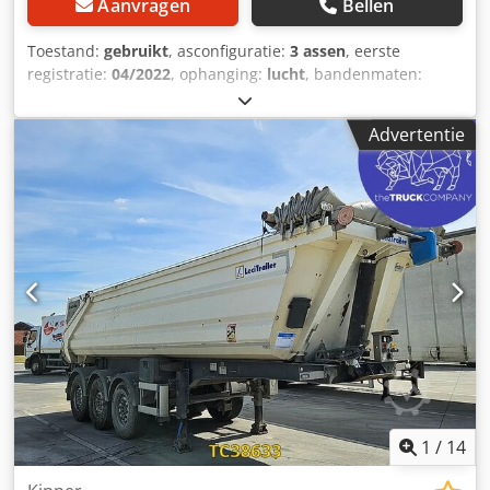
Aanvragen
Bellen
Toestand:
gebruikt
, asconfiguratie:
3 assen
, eerste
registratie:
04/2022
, ophanging:
lucht
, bandenmaten:
385/65 R22.5
, kleur:
overig
, Bouwjaar:
2022
, Asconfiguratie
Bandenmaat: 385/65 R22.5 Remmen: schijfremmen Vering:
Advertentie
luchtvering Achteras 1: lichtmetalen velgen; hefbare as;
bandenprofiel links: 15 mm; bandenprofiel rechts: 15 mm
Achteras 2: lichtmetalen velgen; bandenprofiel links: 15
mm; bandenprofiel rechts: 15 mm Achteras 3: lichtmetalen
velgen; gestuurd; bandenprofiel links: 15 mm;
bandenprofiel rechts: 15 mm Gewichten Ledig gewicht:
9.890 kg Nuttig laadvermogen: 29.110 kg Cedpfx Afjzra H
Se Rorf Maximaal toegestaan gewicht: 39.000 kg Staat
Schade: geen
1
/
14