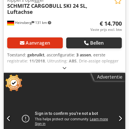
SCHMITZ CARGOBULL
SKI 24 SL,
Luftachse
€ 14.700
Heinsberg
131 km
Vaste prijs excl. btw
Aanvragen
Bellen
Toestand:
gebruikt
, asconfiguratie:
3 assen
, eerste
registratie:
11/2018
, Uitrusting:
ABS
, Drie-assige oplegger
met kipper, fabrikant: Schmitz SKI 24 SL, rolzeil, hefbare
as, banden 385/65R 22,5, enz. Prijs: 14.700,00 euro,
Advertentie
exclusief btw (19%). Csdpfjzr S N Esx Af Rsrf Onder
voorbehoud van fouten en tussenverkoop.