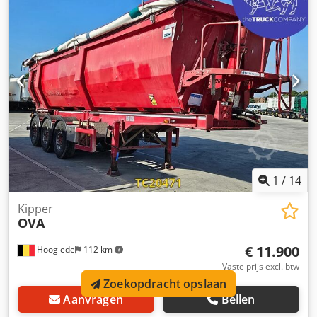
Achteras 2: LM velgen; bandprofiel links: 8 mm;
bandprofiel rechts: 8 mm Achteras 3: LM velgen;
bandprofiel links: 11 mm; bandprofiel rechts: 11 mm
Credpfezra D Dex Af Rof Gewichten Ledig gewicht: 6.800 kg
Toelaatbaar laadvermogen: 31.200 kg Maximaal toegestaan
gewicht: 38.000 kg Staat Schade: geen
1
/
14
Kipper
OVA
€ 11.900
Hooglede
112 km
Vaste prijs excl. btw
Zoekopdracht opslaan
Aanvragen
Bellen