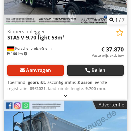
1
/
7
Kippers oplegger
STAS
V-9.70 light 53m³
€ 37.870
Korschenbroich-Glehn
166 km
Vaste prijs excl. btw
Aanvragen
Bellen
Toestand:
gebruikt
, asconfiguratie:
3 assen
, eerste
registratie:
09/2021
, laadruimte lengte:
9.700 mm
,
laadruimtebreedte:
2.480 mm
, laadruimtehoogte:
2.200
mm
, laadruimte inhoud:
53 m³
, Chassis lichte uitvoering In
Advertentie
aluminium (15-6-12) Twee volledig automatisch gelaste I-
longitudinale dragers met gelaste dwarsdragers.
Chassisbreeedte 1.600 mm Assen en ophanging Schijfrem
430 mm "off road versie" SAF-Intradisc light asaggregaten