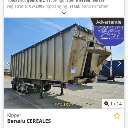
Toestand:
gebruikt
, asconfiguratie:
3 assen
, eerste
registratie:
03/2009
, ophanging:
staal
, bandenmaten:
385/65 R22.5
, kleur:
overig
, Bouwjaar:
2009
, Asconfiguratie
Bandenmaat: 385/65 R22.5 Asmerk: SAF Remmen:
Advertentie
Trommelremmen Ophanging: Bladvering Achteras 1:
Profiel links: 12 mm; Profiel rechts: 12 mm Achteras 2:
Profiel links: 12 mm; Profiel rechts: 10 mm Achteras 3: LM-
velgen; Gestuurd; Profiel links: 7 mm; Profiel rechts: 7 mm
Gewichten Leeggewicht: 9.380 kg Csdpozrblcofx Af Rjrf
Laadvermogen: 28.620 kg Toegestane totaalgewicht (GVW):
38.000 kg Toestand Schade: geen
1
/
14
Kipper
Benalu
CEREALES