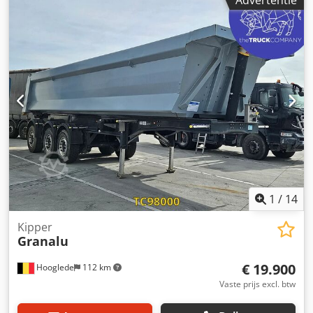
Verdere informatie = Asconfiguratie Bandenmaat: 385/65
R22.5 Asmerk: Mercedes-Benz Remmen: schijfremmen
Vering: luchtvering Achteras 1: LM-velgen; bandenprofiel
links: 2 mm; bandenprofiel rechts: 2 mm Achteras 2: LM-
velgen; bandenprofiel links: 5 mm; bandenprofiel rechts: 3
mm Achteras 3: LM-velgen; bandenprofiel links: 4 mm;
bandenprofiel rechts: 4 mm Gewichten Ledig gewicht:
6.760 kg Cedpfxezrbgto Af Rerf Laadvermogen: 32.240 kg
Toelaatbaar totaal gewicht: 39.000 kg Staat Schade: geen
1
/
14
Kipper
Granalu
€ 19.900
Hooglede
112 km
Vaste prijs excl. btw