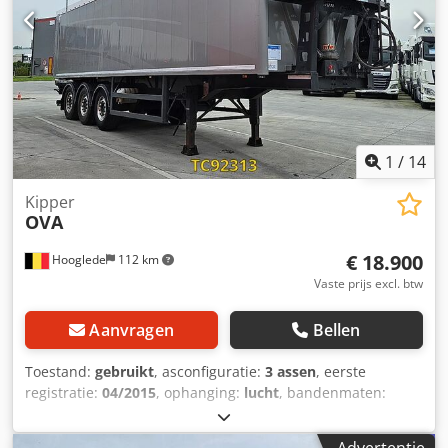
1
/
14
Kipper
OVA
€ 18.900
Hooglede
112 km
Vaste prijs excl. btw
Aanvragen
Bellen
Toestand:
gebruikt
, asconfiguratie:
3 assen
, eerste
registratie:
04/2015
, ophanging:
lucht
, bandenmaten:
385/65 R22.5
, kleur:
overig
, Bouwjaar:
2015
, = Overige
opties en accessoires = - voertuigen.accessoires.veer =
Advertentie