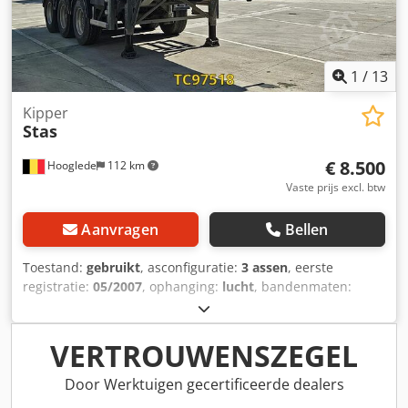
1
/
13
Kipper
Stas
€ 8.500
Hooglede
112 km
Vaste prijs excl. btw
Aanvragen
Bellen
Toestand:
gebruikt
, asconfiguratie:
3 assen
, eerste
registratie:
05/2007
, ophanging:
lucht
, bandenmaten:
385/65 R22.5
, kleur:
overig
, Bouwjaar:
2007
, Asconfiguratie
Bandenmaat: 385/65 R22.5 Crsdpfxezra Euj Af Rjf Asmerk:
SAF Remmen: Trommelremmen Vering: Luchtvering
VERTROUWENSZEGEL
Achteras 1: LM velgen; Hefas; Bandenprofiel links: 5 mm;
Bandenprofiel rechts: 3 mm Achteras 2: Bandenprofiel
Door Werktuigen gecertificeerde dealers
links: 9 mm; Bandenprofiel rechts: 7 mm Achteras 3: LM