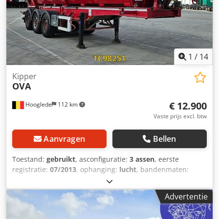
1
/
14
Kipper
OVA
€ 12.900
Hooglede
112 km
Vaste prijs excl. btw
Aanvragen
Bellen
Toestand:
gebruikt
, asconfiguratie:
3 assen
, eerste
registratie:
07/2013
, ophanging:
lucht
, bandenmaten:
385/65 R22.5
, kleur:
overig
, Bouwjaar:
2013
, Asconfiguratie
Bandenmaat: 385/65 R22.5 Asmerk: SAF Remmen:
Advertentie
schijfremmen Vering: luchtvering Achteras 1: Hefas;
bandprofiel links: 9 mm; bandprofiel rechts: 7 mm