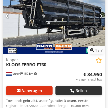
1
/
7
Kipper
KLOOS
FERRO FT60
€ 34.950
Vuren
152 km
vraagprijs excl. btw
Aanvragen
Bellen
Toestand:
gebruikt
, asconfiguratie:
3 assen
, eerste
registratie:
01/2020
, laadruimte lengte:
10.400 mm
,