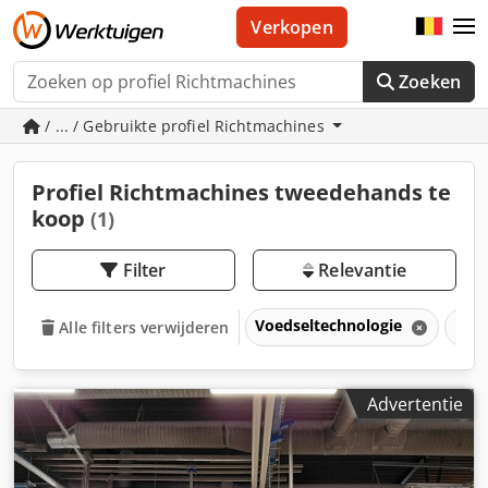
Verkopen
Zoeken
/ ... / Gebruikte profiel Richtmachines
Profiel Richtmachines tweedehands te
koop
(1)
Filter
Relevantie
Voedseltechnologie
Bak
Alle filters verwijderen
Advertentie