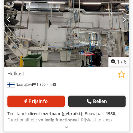
1
/
6
Hefkast
Naarajärvi
1.895 km
Prijsinfo
Bellen
Toestand:
direct inzetbaar (gebruikt)
, Bouwjaar:
1980
,
Functionaliteit:
volledig functioneel
, Rijskast te koop
wegens overbodigheid. Dodpfxjx Iu Skj Afhjkr