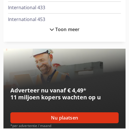
International 433
International 453
Toon meer
International 533
International 553
International 554
International 644
International 654
Adverteer nu vanaf € 4,49
*
Job-Mann 200-35
11 miljoen kopers
wachten op u
Profi Press
Schaffer 2345 T
Nu plaatsen
Schaffer 2345 T Slt
*per advertentie / maand