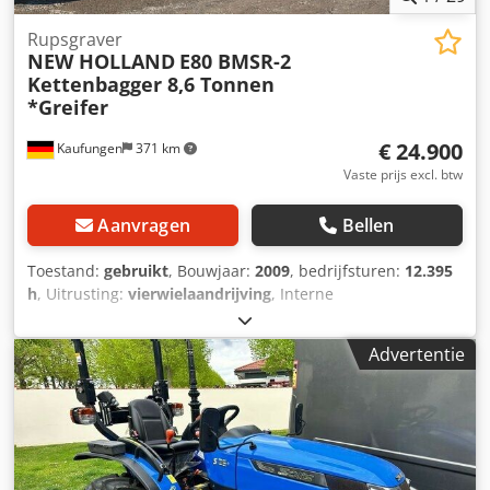
Rupsgraver
NEW HOLLAND
E80 BMSR-2
Kettenbagger 8,6 Tonnen
*Greifer
€ 24.900
Kaufungen
371 km
Vaste prijs excl. btw
Aanvragen
Bellen
Toestand:
gebruikt
, Bouwjaar:
2009
, bedrijfsturen:
12.395
h
, Uitrusting:
vierwielaandrijving
, Interne
voertuignummer: G400017 Per direct beschikbaar op ons
terrein in Kaufungen. Meer informatie bij: * Golec
Advertentie
Nutzfahrzeuge GmbH (Duits, Engels, Bulgaars, Russisch) *
Viktoria Sologubova (Pools, Russisch, Oekraïens, Engels)
Bedrijfsuren: 12.395 Airconditioning Lehnhoff MS08
snelwissel Gewicht: 8.590 kg Schuifblad Isuzu motor
Dieplepel 400 mm snijrand Dieplepel 900 mm snijrand
Grijper 600 mm Wijzigingen voorbehouden. Wij nemen uw