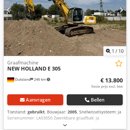
1
/
10
Graafmachine
NEW HOLLAND
E 305
€ 13.800
Duitsland
246 km
Vaste prijs excl. btw
Aanvragen
Bellen
Toestand:
gebruikt
, Bouwjaar:
2005
, Snelwisselsysteem: ja
Serienummer: LA03050 Zwenkbare graafbak: ja
Dieselmotor: ja Staat van de kettingen: 60% Gewicht: 31600