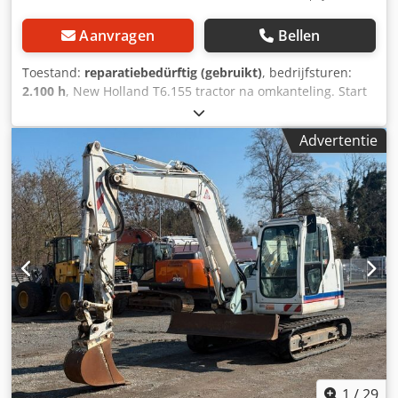
Aanvragen
Bellen
Toestand:
reparatiebedürftig (gebruikt)
, bedrijfsturen:
2.100 h
, New Holland T6.155 tractor na omkanteling. Start
en rijdt, 2100 uur. Dksdpfx Asyl S S Ujdrsr
Advertentie
1
/
29