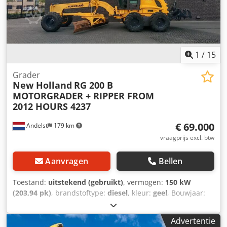
1
/
15
Grader
New Holland
RG 200 B
MOTORGRADER + RIPPER FROM
2012 HOURS 4237
€ 69.000
Andelst
179 km
vraagprijs excl. btw
Aanvragen
Bellen
Toestand:
uitstekend (gebruikt)
, vermogen:
150 kW
(203,94 pk)
, brandstoftype:
diesel
, kleur:
geel
, Bouwjaar:
2012
, bedrijfsturen:
4.237 h
, Bouwjaar: 2012 Aandrijving:
Wiel Aantal cilinders: 6 Leeggewicht: 17.000 kg
Advertentie
Werkbreedte: 427 cm Technische staat: zeer goed Optische