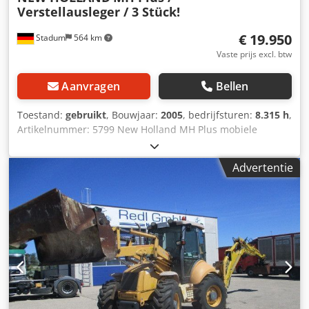
Verstellausleger / 3 Stück!
€ 19.950
Stadum
564 km
Vaste prijs excl. btw
Aanvragen
Bellen
Toestand:
gebruikt
, Bouwjaar:
2005
, bedrijfsturen:
8.315 h
,
Artikelnummer: 5799 New Holland MH Plus mobiele
graafmachine met uitschuifbare giek en grijper met twee
bakken ----* Fabrikant: New Holland * Type: MH Plus *
Advertentie
Bouwjaar: 2005 * Vermogen: 98 kW / 133 pk * Banden:
10.00 - / dubbele banden * Afgelezen draaiuren: ca. 8.315
uur * Kleur: geel * Gesloten cabine * Uitschuifbare giek *
Grijper * 270 graden camera Dkodpszntg Rsfx Adrjr *
Zwaailicht * Maximumsnelheid km/u * Extra hydraulische
aansluitingen * Werklampen aan de voorkant van het
cabinedak * 270 liter brandstoftank * 140 liter
hydrauliektank Let op mogelijke fouten in de advertentie:
Ondanks zorgvuldige samenstelling van de advertentie
kunnen er af en toe fouten in de tekst of specificaties