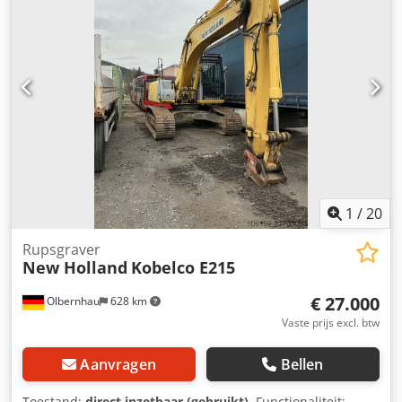
1
/
20
Rupsgraver
New Holland
Kobelco E215
€ 27.000
Olbernhau
628 km
Vaste prijs excl. btw
Aanvragen
Bellen
Toestand:
direct inzetbaar (gebruikt)
, Functionaliteit: