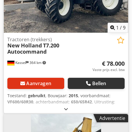
1
/
9
Tractoren (trekkers)
New Holland
T7.200
Autocommand
€ 78.000
Kassel
364 km
Vaste prijs excl. btw
Aanvragen
Bellen
Toestand:
gebruikt
, Bouwjaar:
2015
, voorbandmaat:
VF600/60R30
, achterbandmaat:
650/65R42
, Uitrusting:
luchtdrukrem, voorlader, voorste aftakas
, Voorlader Alö
Quicke, Michelin-bereifing Dkodpfx Astncb Iedrsr
Advertentie