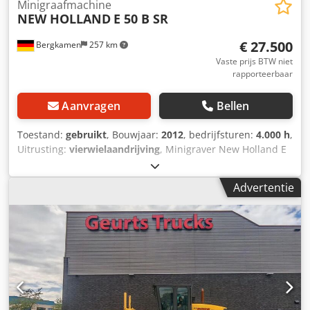
Minigraafmachine
NEW HOLLAND
E 50 B SR
€ 27.500
Bergkamen
257 km
Vaste prijs BTW niet
rapporteerbaar
Aanvragen
Bellen
Toestand:
gebruikt
, Bouwjaar:
2012
, bedrijfsturen:
4.000 h
,
Uitrusting:
vierwielaandrijving
, Minigraver New Holland E
50 B SR. * Bedrijfsgewicht: 4945 kg * Airconditioning *
Bouwjaar: 2012 * Draaiuren: 4000 * Machine verkeert in
Advertentie
zeer goede staat * Direct inzetbaar Dedeup R Uujpfx
Adrekr