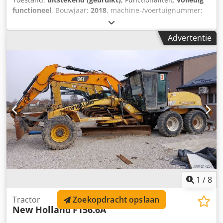
functioneel
, Bouwjaar:
2018
, machine-/voertuignummer:
T7-165S
, Gloednieuw Holland T7.165S-modellen Type
Landbouwtrekker Jaar 2018 Perfecte staat Vermogen 165
Advertentie
pk Dksdpfx Adswq A Apjrjr Nummer RM 4 RM Aantal uren
4300 h Versnellingsbaktype Semi-automatische
versnellingsbak Naam van de uitzending AANBEVOLEN
BEREIK Airconditioning Ja AV-apparatuur Relatie PdF AV-
apparatuur Voorste ophangbrug Ja Hangende cabine Ja
Aantal distributeurs 4 dist. Frontafmetingen 540/65R28
Achtermaat 650/65R38 Voorste slijtage (%) 70% slijtage
Slijtage achter (%) 70% slijtage (AR)
1
/
8
Zoekopdracht opslaan
Tractor
New Holland
F156.6A