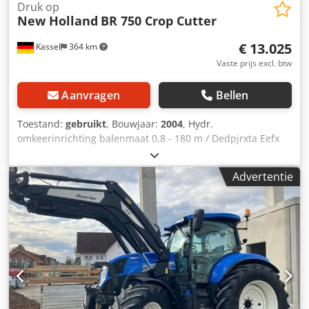
Druk op
New Holland
BR 750 Crop Cutter
€ 13.025
Kassel
364 km
Vaste prijs excl. btw
Aanvragen
Bellen
Toestand:
gebruikt
, Bouwjaar:
2004
, Hydr.
omkeerinrichting balenmaat 0,8 - 180 m / Dedpjrxta Eefx
Adrskr
Advertentie