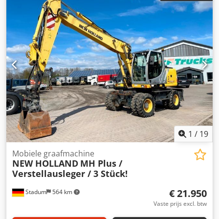
staat: zeer goed NEW HOLLAND RG 200 B MOTORGRADER
+ RIPPER Bouwjaar: 2012 Urenstand: 4.237 Aandrijving: 6x4
Motor: 6-cilinder turbodiesel Nettovermogen: 200 pk (150
kW) bij 2.200 tpm Bedrijfsgewicht: 16.000 kg Bladlengte:
4,27 m Max. bladlifting: 450 mm boven maaiveld Max.
bladval: 725 mm onder maaiveld Hydraulisch debiet: 130
l/min Transmissie: Volautomatische powershift, 6 vooruit /
3 achteruit Draaicirkel: 7,4 m Rijsnelheid
(vooruit/achteruit): 45 km/u / 30 km/u Volg ons op
Instagram, Facebook en TikTok voor video's van onze trucks
en machines te koop. WIJ SPREKEN DUITS WE SPEAK
ENGLISH Dodsw Hqb Sepfx Adrokr HABLAMOS ESPAÑOL
1
/
19
Mobiele graafmachine
NEW HOLLAND
MH Plus /
Verstellausleger / 3 Stück!
€ 21.950
Stadum
564 km
Vaste prijs excl. btw