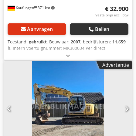
€ 32.900
Kaufungen
371 km
Vaste prijs excl. btw
Aanvragen
Bellen
Toestand:
gebruikt
, Bouwjaar:
2007
, bedrijfsturen:
11.659
h
, Intern voertuignummer: MK300034 Per direct
beschikbaar op ons terrein in Kaufungen Dedpfsyzk Iuox
Adrjkr Meer informatie: * Golec Nutzfahrzeuge GmbH
Advertentie
(Duits, Engels, Bulgaars, Russisch) * Viktoria Sologubova
(Pools, Russisch, Oekraïens, Engels) Wijzigingen en fouten
voorbehouden Wij nemen uw gebruikte voertuig graag in
ruil aan. Financiering direct bij ons in huis mogelijk. GOLEC
NUTZFAHRZEUGE GMBH Wij spreken: Duits, Engels,
Spaans, Pools, Oekraïens, Russisch, Bulgaars.