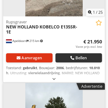
1
/
25
Rupsgraver
NEW HOLLAND
KOBELCO E135SR-
1E
€ 21.950
Apeldoorn
215 km
Vaste prijs excl. btw
Aanvragen
Bellen
Toestand:
gebruikt
, Bouwjaar:
2006
, bedrijfsturen:
10.010
h
, Uitrusting:
vierwielaandrijving
, MARKE: NEW HOLLAND
KOBELCO TYPE: E135SR-1E BAUJAHR: 2006 CE GEMARKT: JA
BETRIEBSSTUNDEN: 10.010 STUNDEN
Advertentie
REIFEN/UNTERWAGEN: 60% LEISTUNG: 63KW MOTOR:
ISUZU BB-4BG GEWICHT: 14.100KG OPTIONEN: 14.100KG
HYDRAULISCHER SCHNELLWECHSEL KETTEN 60% GUT
KLIMA ANLAGE HAMMER VEROHRUNG SORTIERFUNKTION