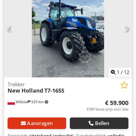
1
/
12
Trekker
New Holland
T7-165S
€ 59.900
Wilków
929 km
EXW Vaste prijs excl. btw
Aanvragen
Bellen
Toestand:
uitstekend (gebruikt)
, Functionaliteit:
volledig