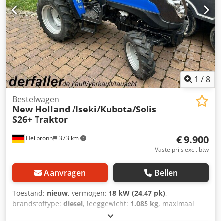
gebruikte voertuig graag in ruil. Financiering direct bij ons
mogelijk. Djdpfeyvm Awex Adrekr GOLEC NUTZFAHRZEUGE
GMBH Wij spreken: Duits, Engels, Spaans, Pools,
Oekraïens, Russisch, Bulgaars.
1
/
8
Bestelwagen
New Holland
/Iseki/Kubota/Solis
S26+ Traktor
€ 9.900
Heilbronn
373 km
Vaste prijs excl. btw
Aanvragen
Bellen
Toestand:
nieuw
, vermogen:
18 kW (24,47 pk)
,
brandstoftype:
diesel
, leeggewicht:
1.085 kg
, maximaal
laadgewicht:
565 kg
, totaalgewicht:
1.650 kg
, kleur:
blauw
,