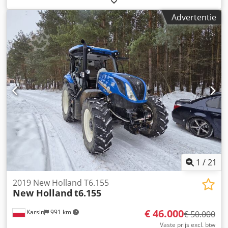
7000,- Dodpfsxnvlvsx Adrjkr
Advertentie
1
/
21
2019 New Holland T6.155
New Holland
t6.155
€ 46.000
Karsin
991 km
€ 50.000
Vaste prijs excl. btw