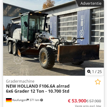
kg Dodezn Ainopfx Adrskr Volledige leidingwerkinstallatie
Advertentie
1
/
25
Gradermachine
NEW HOLLAND
F106.6A alrrad
6x6 Grader 12 Ton - 10.700 Std
€ 53.900
Kaufungen
371 km
€ 57.900
Vaste prijs excl. btw