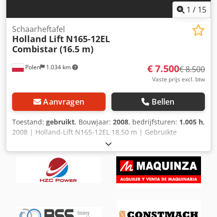
1
/
15
Schaarheftafel
Holland Lift
N165-12EL
Combistar (16.5 m)
€ 7.500
Polen
1.034 km
€ 8.500
Vaste prijs excl. btw
Aanvragen
Bellen
Toestand:
gebruikt
, Bouwjaar:
2008
, bedrijfsturen:
1.005 h
,
2008 | Holland-Lift N165-12EL 18,50 m | Gebruikte
schaarheftafel | 1005 draaiuren 📍 Locatie: Polen 🚛
Levering mogelijk naar uw locatie – Gebruik onze
verzendcalculator om de transportkosten te berekenen! 💰
Koop nu voor € 7500 of doe een bod. Betaling bij levering
mogelijk tegen een redelijke vergoeding (onder
voorbehoud van goedkeuring)* 👷‍♂️ Geïnspecteerd door een
onafhankelijke expert 23 inspectiepunten, 20 goedgekeurd
✅, 3 met opmerkingen ℹ️, 0 defecten ⚠️ 📌 Opmerking van