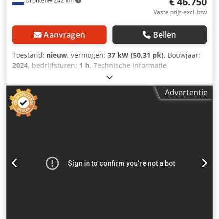
€ 46.750
Dronten
242 km
Vaste prijs excl. btw
Aanvragen
Bellen
Toestand:
nieuw
, vermogen:
37 kW (50,31 pk)
, Bouwjaar:
2024
, bedrijfsturen:
1 h
, Technische informatie
Chassisvorm: scharnierend Motormerk: Kubota D1803 CR
(3 cilinders), Stage V met DOC Maximumsnelheid: 25 km/u
Advertentie
Functioneel Hefcapaciteit: 2.325 kg Afmetingen laadbak:
347 x 130 x 234 cm CE-markering: ja Staat Algemene staat:
zeer goed Technische staat: zeer goed Optische staat: zeer
goed Overige informatie Staat van de voorbanden: 100
Staat van de achterbanden: 100 Emissieniveau: Stage V /
Tier IV final Productieland: NL Overige informatie Neem
contact op met Robert Vijn voor meer informatie. = Verdere
opties en accessoires = - 3e hydraulische stuurcircuit - 4e
hydraulische stuurcircuit - Automatische/hydraulische
snelkoppeling Dkodelvrr Rjpfx Ah Aer - Accuschakelaar -
Beschermingsrooster voor de cabine ->
Beschermingsrooster tegen schade/steeninslag - Spatbord