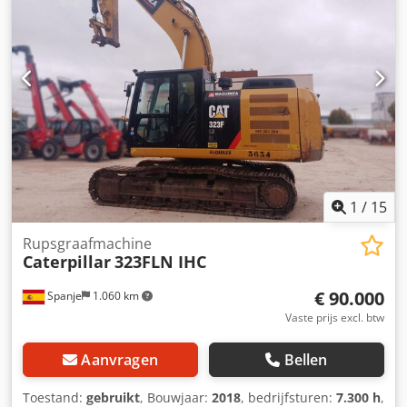
1
/
15
Rupsgraafmachine
Caterpillar
323FLN IHC
€ 90.000
Spanje
1.060 km
Vaste prijs excl. btw
Aanvragen
Bellen
Toestand:
gebruikt
, Bouwjaar:
2018
, bedrijfsturen:
7.300 h
,