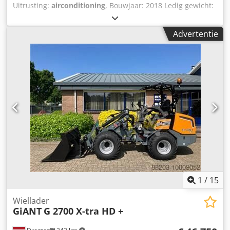
Uitrusting:
airconditioning
, Bouwjaar: 2018 Ledig gewicht:
22.300 kg Afmetingen (LxBxH): 957 x 255 x 308 cm
Rupsbandbreedte: 50 cm = Aanvullende opties en
Advertentie
accessoires = Dedpfxevpd Uxs Ah Askr - Climate control
1
/
15
Wiellader
GiANT
G 2700 X-tra HD +