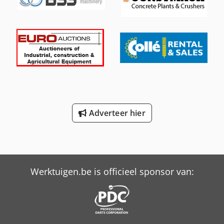
de inspecteur: Functionele staat, zwakke batterijen,
krassen en corrosie aanwezig. 📄 Wilt u het volledige
inspectierapport, extra foto's of een video bekijken? Tip:
Het referentienummer "38104 Equippo" wordt vaak
gebruikt bij het opzoeken van meer informatie online. 💡
Waarom deze machine en onze service opvallen: ✔
Grondige inspectie door professionals ✔ Levering op de
werklocatie mogelijk ✔ Geld-terug-garantie Dsdpfxsydr A
Ds Ah Ajkr ✔ Veilige en flexibele betalingsmogelijkheden 🔄
Overweegt u andere opties? Wij bieden handige
hulpmiddelen en bronnen voor alle eigenaren en
Adverteer hier
gebruikers van machines – gemakkelijk toegankelijk op ons
platform.
Werktuigen.be is officieel sponsor van: