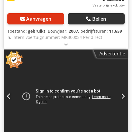
Vaste prijs excl. btw
Aanvragen
Bellen
Toestand:
gebruikt
, Bouwjaar:
2007
, bedrijfsturen:
11.659
h
, Intern voertuignummer: MK300034 Per direct
beschikbaar op ons terrein in Kaufungen Meer informatie:
Dkodpfjyzk Iuox Ah Asr * Golec Nutzfahrzeuge GmbH
Advertentie
(Duits, Engels, Bulgaars, Russisch) * Viktoria Sologubova
(Pools, Russisch, Oekraïens, Engels) Wijzigingen en fouten
voorbehouden Wij nemen uw gebruikte voertuig graag in
ruil aan. Financiering direct bij ons in huis mogelijk. GOLEC
NUTZFAHRZEUGE GMBH Wij spreken: Duits, Engels,
Spaans, Pools, Oekraïens, Russisch, Bulgaars.