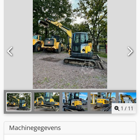
1
/
11
Machinegegevens