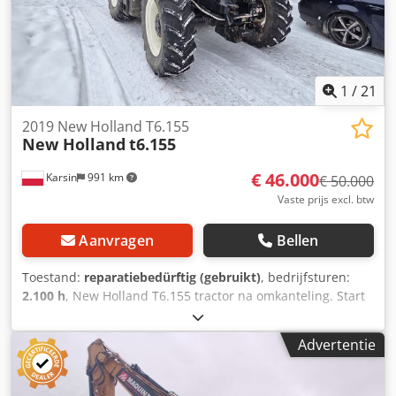
1
/
21
2019 New Holland T6.155
New Holland
t6.155
€ 46.000
Karsin
991 km
€ 50.000
Vaste prijs excl. btw
Aanvragen
Bellen
Toestand:
reparatiebedürftig (gebruikt)
, bedrijfsturen:
2.100 h
, New Holland T6.155 tractor na omkanteling. Start
en rijdt, 2100 uur. Dsdpfx Ahoyl S S Ue Askr
Advertentie