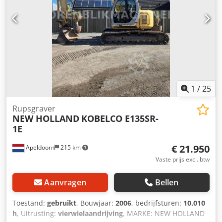
1
/
25
Rupsgraver
NEW HOLLAND
KOBELCO E135SR-
1E
€ 21.950
Apeldoorn
215 km
Vaste prijs excl. btw
Aanvragen
Bellen
Toestand:
gebruikt
, Bouwjaar:
2006
, bedrijfsturen:
10.010
h
, Uitrusting:
vierwielaandrijving
, MARKE: NEW HOLLAND