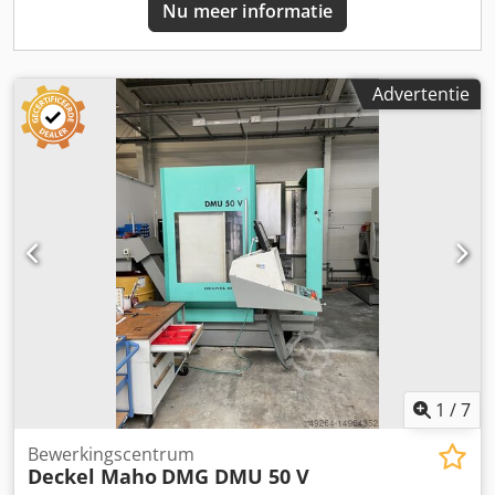
Nu meer informatie
bewerkingsmogelijkheden, overweeg dan het verticale
bewerkingscentrum DMG MORI DMU 50 3e generatie dat
wij te koop aanbieden. Neem contact met ons op voor
meer informatie. • Verplaatsingsbereik B-as: -35° / +110° •
Advertentie
C-asverplaatsing: ±360° • Tafeldiameter: 630 mm •
Afmetingen machine (L x B x H): ca. 7,0 x 5,75 x 2,76 m •
Transportafmetingen (L x B x H) – Machine: 3,765 x 3,565 x
2,755 m • Bedrijfsuren: 42.253 uur (onder spanning) /
21.241 uur (snijtijd spil) Extra uitrusting Codpozmf R Eofx
Aidsrf • Heidenhain TS 649 gereedschapstaster • Blum-
lasersysteem voor gereedschapsmeting • Klemmen •
Spaanband (transportafmetingen: 3,2 x 1,396 x 1,29 m) •
Intern koelsysteem/koeleenheid (transportafmetingen:
1,525 x 1,205 x 1,6 m) Technical Specification Taper Size SK
40
1
/
7
Bewerkingscentrum
Deckel Maho
DMG DMU 50 V