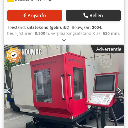
Prijsinfo
Bellen
Toestand:
uitstekend (gebruikt)
, Bouwjaar:
2004
,
bedrijfsturen:
8.909 h
, verplaatsingsafstand X-as:
630 mm
,
verplaatsing Y-as:
500 mm
, verplaatsingsafstand Z-as:
500
mm
, controllerfabrikant:
Heidenhain
, controller model:
Advertentie
iTNC 530
, werkstukgewicht (max.):
500 kg
, totale hoogte:
2.700 mm
, totale lengte:
2.800 mm
, totale breedte:
2.700
mm
, tafelbreedte:
500 mm
, tafel lengte:
800 mm
,
totaalgewicht:
4.500 kg
, spindelsnelheid (min.):
10.000
rpm
, Bouwjaar: 2004 CNC-besturing: Heidenhain iTNC 530
Assen X-as verplaatsing mm: 630 Crsdpfszn Awrox Aidsf Y-
as verplaatsing mm: 500 Z-as verplaatsing mm: 500
Werktablet Tafelafmetingen mm: 800x500 Max. gewicht
van het werkstuk kg: 500 Spindel Spindeltoerental rpm:
10000 Spindelvermogen kW: 9/13 (40/100% ED) Koeling
Koeling via de spindelas: 15 Tankinhoud: 750
Gereedschapssysteem Gereedschaphouder: SK 40 Aantal
gereedschapshouders: 24 Uitrusting Elektronisch handwiel