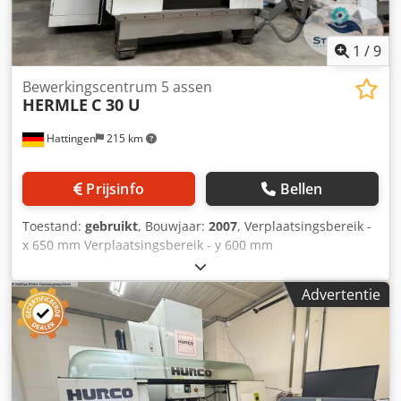
1
/
9
Bewerkingscentrum 5 assen
HERMLE
C 30 U
Hattingen
215 km
Prijsinfo
Bellen
Toestand:
gebruikt
, Bouwjaar:
2007
, Verplaatsingsbereik -
x 650 mm Verplaatsingsbereik - y 600 mm
Verplaatsingsbereik - z 500 mm Besturing HEIDENHAIN -
iTNC 530 Spindeltoerental 10.000 omw/min CNC-draaitafel
Advertentie
Ø 630 mm Aantal posities in de gereedschapswisselaar 32
Gereedschaphouder SK 40 Csdpfx Aijzaf Hujdjrf 5-assig
simultaan bewerkingscentrum | HERMLE - C 30 U,
uitgerust met interne koelvloeistofvoorziening (80 bar),
CNC-draaitafel, gereedschapswisselaar en spaanafvoer. De
motor van de Z-as is in 2025 vernieuwd, de spindel al in