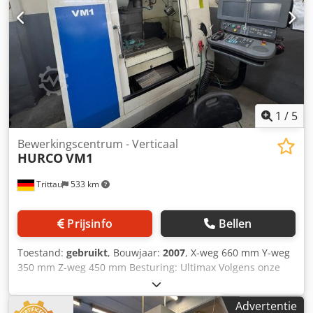
2015, bij 7.100 draaiuren. De machine verkeert in zeer
goede staat. Voor meer technische details en informatie
over de uitrusting, zie het aanbod. - - - - - - - - - - - - - - - - - -
- - - - - - - - - - - - - - - - - - - - - - #Tags: C30U | C-30U | C-30 U
1
/
5
Bewerkingscentrum - Verticaal
HURCO
VM1
Trittau
533 km
Prijsinfo
Bellen
Toestand:
gebruikt
, Bouwjaar:
2007
, X-weg 660 mm Y-weg
350 mm Z-weg 450 mm Besturing: Ultimax Volgens onze
inschatting verkeert de machine in goede, gebruikte staat
en kan deze na het maken van een afspraak onder
Advertentie
spanning worden bekeken. De machine is operationeel. De