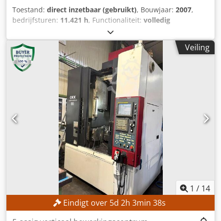
Toestand:
direct inzetbaar (gebruikt)
, Bouwjaar:
2007
,
bedrijfsturen:
11.421 h
, Functionaliteit:
volledig
functioneel
, machine-/voertuignummer:
29100009074
,
verplaatsingsafstand X-as:
640 mm
, verplaatsing Y-as:
600
Veiling
mm
, verplaatsingsafstand Z-as:
500 mm
,
werkstukdiameter (max.):
140 mm
, spilsnelheid (max.):
16.000 rpm
, aantal posities in het gereedschapsmagazijn:
30
, TECHNISCHE GEGEVENS Verplaatsingsweg X-as: 640
mm Verplaatsingsweg Y-as: 600 mm Verplaatsingsweg Z-
as: 500 mm Oppervlakte voor opspanning, lengte: 850 mm
Oppervlakte voor opspanning, breedte: 600 mm T-sleuven:
DIN 650-14 Hoogte van de bovenkant van de tafel: 850 mm
Maximale belasting van de tafel: 600 kg Spindelfabrikant:
Franz Kessler GmbH Toerental: 1.600 - 4.700 / 4.700 -
16.000 omw/min Aantal posities in het magazijn: 30
Plaatsherkenning: vaste plaatsherkenning Maximaal
laadgewicht: 90 kg Spaantijd zonder vrije
verplaatsingslogica t3/t2: 6,8 s Spaantijd zonder vrije
1
/
14
verplaatsingslogica t1 (30): 7,9 s Spaantijd met vrije
Eindigt over
5
d
2
h
3
min
36
s
verplaatsingslogica t3/t2: 8,3 s Spaantijd met vrije
verplaatsingslogica t1 (30): 9,3 s GEREEDSCHAPPEN EN