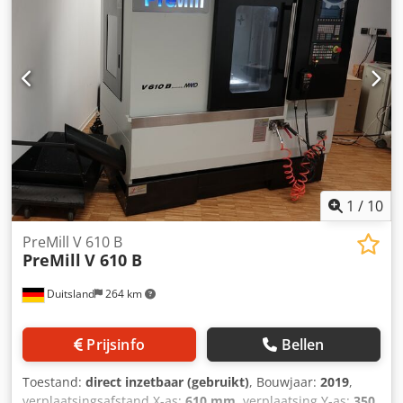
programmering • Machineconfiguratie: CNC-draaitafel
Aiewv Tm Nsderf Spaanafvoer Spindelkoeler IKZ (intern
(A/C-as) • Spindelkoeling: Vloeistofgekoelde motorspindel •
koelsysteem) 3826ä
Bedrijfsuren (programma-uitvoering): 58 uur Accessoires: •
19-inch touchscreen • HEIDENHAIN HR 510 FS elektronisch
handwiel • Automatische gereedschapswisselaar • Extern
koelsysteem • Interne koeling door de spil (optioneel) •
HEIDENHAIN TS460-tastervoorbereiding • Voorbereiding
voor TT460-gereedschapsmeting • SE661-tasterhouder
Aanvullende informatie • Showroommachine • 12 maanden
garantie • Achteraf inbouwen en inbedrijfstelling mogelijk
op aanvraag (tegen meerprijs) Technical Specification
1
/
10
Taper Size SK 40 Through-spindle Coolant No
PreMill V 610 B
PreMill
V 610 B
Duitsland
264 km
Prijsinfo
Bellen
Toestand:
direct inzetbaar (gebruikt)
, Bouwjaar:
2019
,
verplaatsingsafstand X-as:
610 mm
, verplaatsing Y-as:
350