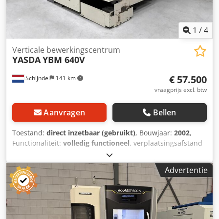
1
/
4
Verticale bewerkingscentrum
YASDA
YBM 640V
€ 57.500
Schijndel
141 km
vraagprijs excl. btw
Aanvragen
Bellen
Toestand:
direct inzetbaar (gebruikt)
, Bouwjaar:
2002
,
Functionaliteit:
volledig functioneel
, verplaatsingsafstand
X-as:
600 mm
, verplaatsing Y-as:
400 mm
,
verplaatsingsafstand Z-as:
300 mm
, aanvoersnelheid X-as:
Advertentie
15 m/min
, voeringssnelheid Y-as:
15 m/min
,
voedingssnelheid Z-as:
12 m/min
, controllerfabrikant:
Fanuc
, controller model:
Series 16i-M
, werkstukgewicht
(max.):
300 kg
, totale hoogte:
3.140 mm
, totale lengte:
2.785 mm
, totale breedte:
4.825 mm
, tafelbreedte:
450