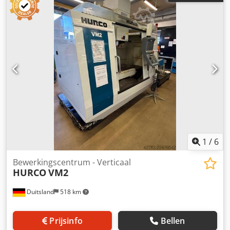
kogelomloopspindel van de X-as maakt geluid en zou
binnenkort vervangen moeten worden. Csdpfx Aozrh
Rljidjrf Accessoires, afgebeelde gereedschappen en
spanmiddelen worden alleen meegeleverd als dit in de
aanvullende informatie vermeld staat. Wijzigingen en
fouten in de technische gegevens en specificaties
voorbehouden, evenals tussentijdse verkoop!
1
/
6
Bewerkingscentrum - Verticaal
HURCO
VM2
Duitsland
518 km
Prijsinfo
Bellen