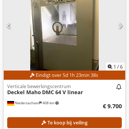
1
/
6
Eindigt over
5
d
1
h
23
min
36
s
Verticale bewerkingscentrum
Deckel Maho
DMC 64 V linear
Niedersachsen
408 km
€ 9.700
Te koop bij veiling