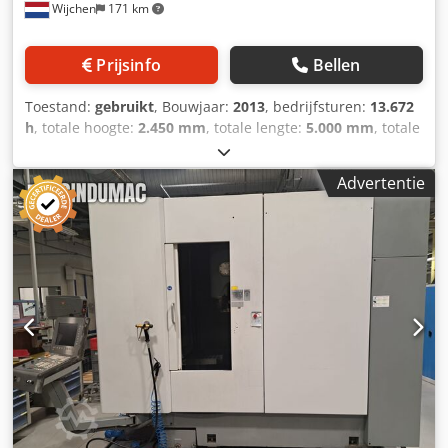
Wijchen
171 km
Herhaalbaarheid: +/- 0,005 mm- Type
gereedschapswisselaar: carrousel- Opslagcapaciteit
gereedschap: 16 plaatsen- Max. gereedschapsdiameter:
Prijsinfo
Bellen
100 mm (150 mm zonder aangrenzende gereedschappen)-
Max. gereedschapslengte: 300 mm- Vermogen
Toestand:
gebruikt
, Bouwjaar:
2013
, bedrijfsturen:
13.672
spindelmotor (100% ED): 7 kW- Vermogen voedingsmotor
h
, totale hoogte:
2.450 mm
, totale lengte:
5.000 mm
, totale
(X/Y/Z): 2,3 kW- Voeding: 12 kVA- Persluchttoevoer: 6 bar-
breedte:
2.200 mm
, Ledig gewicht: 9.000 kg Prijs: Op
Inhoud koelvloeistoftank: 100 L- beschikbare extra functies:
aanvraag Crsdpeyzzrkofx Aidof - Bouwjaar: 2013 -
ShopMill, 3D-simulatie, automatische uitschakeling, star
Advertentie
Documentatie aanwezig: Ja - CE markering aanwezig: Ja -
tappen, vlakke geleidingen in X/Y/Z, spanentransporteur
CE certificaat aanwezig: Nee - Serienummer: 1237361A51A
(schroeftype) met spanenwagen, spoeling van de spilring,
- Draaiuren: 13672 - Aansturing: CNC -
voorbereid voor CTS (IKZ), voorbereid voor 4e as, centrale
Horizontaal/verticaal: Verticaal - Merk aansturing: Fanuc -
oliesmering, LED-signaallamp & werkruimteverlichting,
Type aansturing: 0-MD - Vermogen [kW]: 11.0 - Aantal
bankschroef Technical Specification Taper Size SK 40
assen [st.]: 3 - X-as verplaatsing [mm]: 610 - Y-as
Crsdpfjzn Urhex Aidjf Through-spindle Coolant Yes
verplaatsing [mm]: 430 - Z-as verplaatsing [mm]: 570 -
Tafellengte [mm]: 650 - Tafelbreedte [mm]: 450 -
Gereedschapsopname: BT40 - Hoofdspindelvermogen
[kW]: 15 - Max. spindelsnelheid [rpm]: 10000 - Opties:
Externe koeling, Pallet-freesmachine, Spanentransporteur,
Spindelkoeling, Wisseltafel, Gereedschapsmagazijn - └
Gereedschapsmagazijn [st.]: 24 - Transportafmetingen: