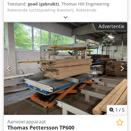
Toestand:
goed (gebruikt)
, Thomas Hill Engineering
Roterende luchtspoeling Roestvrij, Roterende
luchtspoeling, 18 stations, mobiel, 3Ph Dsdpfx Aovw
Srbjlijck
Advertentie
1
/
5
Aanvoerapparaat
Thomas Pettersson
TP600