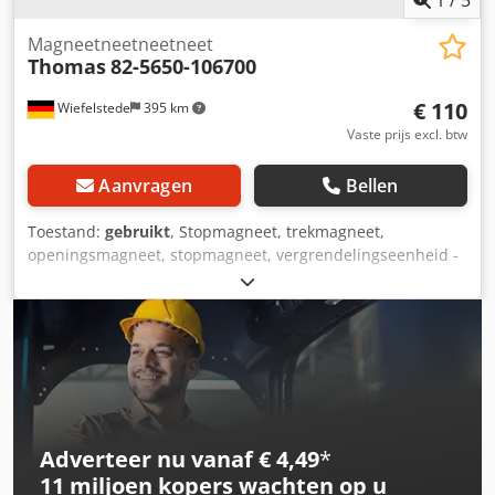
1
/
5
Magneetneetneetneet
Thomas
82-5650-106700
€ 110
Wiefelstede
395 km
Vaste prijs excl. btw
Aanvragen
Bellen
Toestand:
gebruikt
, Stopmagneet, trekmagneet,
openingsmagneet, stopmagneet, vergrendelingseenheid -
fabrikant: Thomas/Sauer uitrusting -Type: 82-5650-106700
-voor: Saueruitrusting -Type: WE10J402F1E0D220 -
Aansluiting: 220 volt Dcedped Atxuefx Alijk -Slag: 12 mm -
Aantal: 1x beschikbaar -Prijs: per stuk -Maten:
115/210/H145 mm -gewicht: 7 kg
Adverteer nu vanaf € 4,49
*
11 miljoen kopers
wachten op u