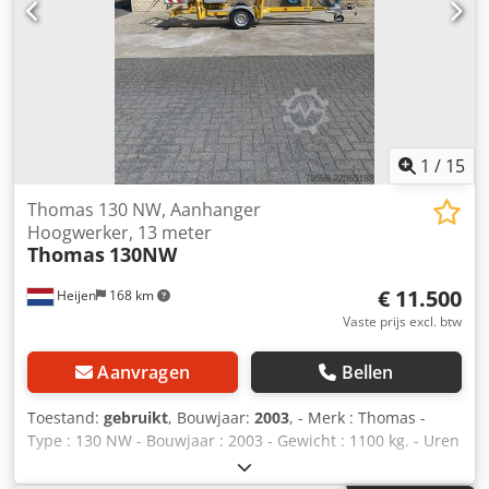
1
/
15
Thomas 130 NW, Aanhanger
Hoogwerker, 13 meter
Thomas
130NW
€ 11.500
Heijen
168 km
Vaste prijs excl. btw
Aanvragen
Bellen
Toestand:
gebruikt
, Bouwjaar:
2003
, - Merk : Thomas -
Type : 130 NW - Bouwjaar : 2003 - Gewicht : 1100 kg. - Uren
: Geen uren teller - Aandrijving : 220 volt - Werkhoogte : 13
meter - Zijdelingsbereik : 5,5 meter - 250 kg. in de werkbak