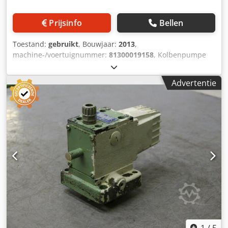
Prijsinfo
Bellen
Toestand:
gebruikt
, Bouwjaar:
2013
,
machine-/voertuignummer:
81300019158
, Kolbenpumpe
und -kompressor für CTP Anlagen / Zuigerpomp en
Compressor CTP Processor Thomas - Rietschle
Advertentie
2750BGHISS75Baujahr / Jaar 2013 - Serie-Nr. 081300019158
Dcedsh Eg Txspfx Aliek für CTP Anlagen (Beispiel Agfa) /
voor CTP Processors (voorbeeld Agfa) Online-Video-
Inspectie via Skype-Video We zouden erg blij zijn met uw
bezoek - meer machines op voorraad Onmiddellijk
beschikbaar - Kan worden geïnspecteerd Op voorraad
Emskirchen / Neurenberg - Kan getest worden