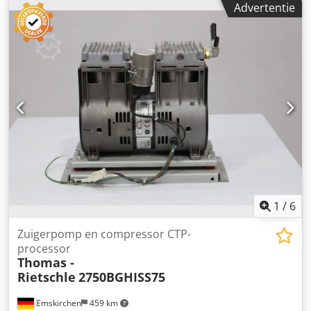
Advertentie
Dcodpfszmvaksx Alijk - Belgische registratie - Nederlandse
registratie mogelijk - Veiligheidskeuring mogelijk -
Hoogwerkerboek aanwezig - CE document aanwezig - Inruil
en Transport mogelijk - Machine is werkelijk in
NIEUWSTAAT, Uniek * Merk: Thomas * Type: 130 NW *
Bouwjaar: 2003 * Gewicht: 1100 kg. * Uren: Geen uren
teller * Aandrijving: 220 volt * Werkhoogte: 13 meter *
Zijdelingsbereik: 5,5 meter
1
/
6
Zuigerpomp en compressor CTP-
processor
Thomas -
Rietschle
2750BGHISS75
Emskirchen
459 km