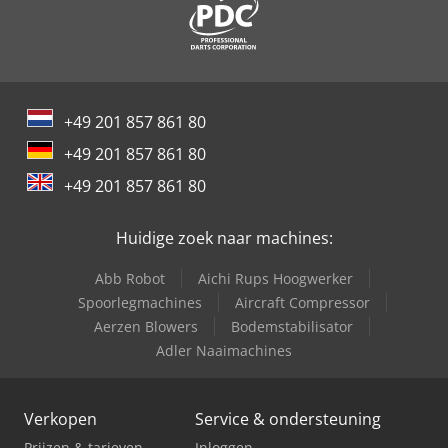
Thomas T133
Thomas T153
Thomas T173Hl
+49 201 857 861 80
Thomas T175
+49 201 857 861 80
Thomas T233Hd
+49 201 857 861 80
Thomas T250
Huidige zoek naar machines:
Thomas T83
Abb Robot
Aichi Rups Hoogwerker
Thomas T85
Spoorlegmachines
Aircraft Compressor
Aerzen Blowers
Bodemstabilisator
Tos Fgs 25
Adler Naaimachines
Verkopen
Service & ondersteuning
Prijzen & tarieven
Inloggen