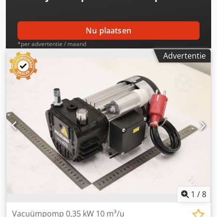
Nu plaatsen
*per advertentie / maand
Advertentie
1
/
8
Vacuümpomp 0,35 kW 10 m³/u