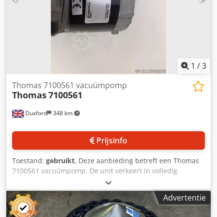
1
/
3
Thomas 7100561 vacuümpomp
Thomas
7100561
Duxford
348 km
Prijsinfo
Toestand:
gebruikt
, Deze aanbieding betreft een Thomas
7100561 vacuümpomp. De unit verkeert in volledig
werkende staat en is direct beschikbaar voor uitlevering.
De Thomas 7100561 zuiger-vacuümpomp is een eersteklas,
Advertentie
drooglopende WOB-L®-zuigerpomp, speciaal ontworpen
voor toepassingen met hoge druk. De constructie is gericht