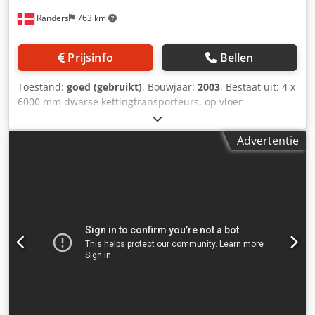
Randers
763 km
Prijsinfo
Bellen
Toestand:
goed (gebruikt)
, Bouwjaar:
2003
, Bestaat uit: 4 x
6000 mm dwarse kettingtransporteurs, op vloer
gemonteerd Dedpfey Tzi Tjx Alisck 1 x TRANSLYFT heftafel,
dubbel schaarmodel, 4000 x 1000 mm, maximale
Advertentie
hefcapaciteit: 4000 kg 4 x kettingtransporteurs, 1000 mm,
gemonteerd bovenop de heftafel 1 x THOMAS PETTERSSON
TP600 vacuüm-aanvoerapparaat, max. breedte tussen
vacuümzuignappen: 4000 mm (kan items van 6000 mm
tillen) 1 x THOMAS PETTERSSON elektrische besturingskast
1 x aangedreven bandtransporteur, 8000 mm