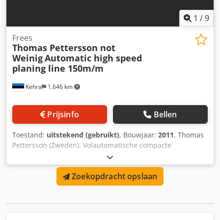
1
/
9
Frees
Thomas Pettersson not
Weinig
Automatic high speed
planing line 150m/m
Kehra
1.646 km
Prijsinfo
Bellen
Toestand:
uitstekend (gebruikt)
, Bouwjaar:
2011
, Thomas
Pettersson (Zweden). Volautomatische compacte
hogesnelheidsschaaflijn 150m/min !!! Hoogwaardig
verwerkingssysteem dat geschikt is voor gebruik met een
Zoekopdracht opslaan
frees, dubbelzijdige tenoner enz. bestaande uit het
volgende. Dcedpfeth Taaex Alisk 1. Pakinvoersysteem,
rollen- en kettingtransporteurs, 5m + 3,8m. 2.
Robotlaaginvoer (4 lagen per minuut) met automatische
stickverzamelaar. 3. Crossfeed systeem met afkortzagen