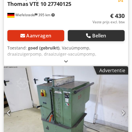
Thomas
VTE 10 27740125
€ 430
Wiefelstede
395 km
Vaste prijs excl. btw
Aanvragen
Bellen
Toestand:
goed (gebruikt)
, Vacuümpomp,
draaizuigerpomp, draaizuiger-vacuümpomp,
druk-/vacuümpomp, draaizuiger druk-/vacuümpomp,
draaizuigerpomp Dsdpfx Ajyknh Aeliock -Fabrikant:
Advertentie
Thomas, draaizuiger-vacuümpomp -Type: VTE 10 27740125
-Aandrijving: 0,35 kW / 2700 tpm -Vacuüm: 150 mbar -
Opbrengst: 10 m³/u -Afmetingen: 265/160/H155 mm -
Gewicht: 10,2 kg