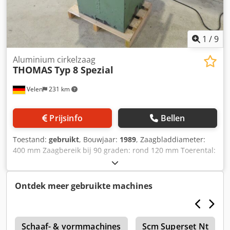
1
/
9
Aluminium cirkelzaag
THOMAS
Typ 8 Spezial
Velen
231 km
Prijsinfo
Bellen
Toestand:
gebruikt
, Bouwjaar:
1989
, Zaagbladdiameter:
400 mm Zaagbereik bij 90 graden: rond 120 mm Toerental:
1400 / 2800 tpm Motorvermogen: 4,0 kW Dcjdpey D A E Djfx
Alisk Machinegewicht ca. 180 kg Afmetingen (L x B x H): 1,0
x 0,9 x 1,2 m Handbediende ondervloerse aluminium
Ontdek meer gebruikte machines
cirkelzaag
3
Schaaf- & vormmachines
Scm Superset Nt