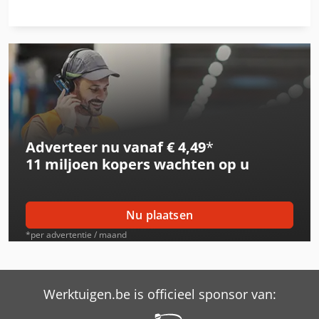
Thaler 2026/A
Thaler 2131/K
Thaler 2138/K
Thaler 3051/A
Thaler 3145/A
Adverteer nu vanaf € 4,49
*
Thaler 3145/Ta
11 miljoen kopers
wachten op u
Thaler 3150/A
Thaler 3150/Ta
Nu plaatsen
Thomas
*per advertentie / maand
Thomas T103
Thomas T105
Werktuigen.be is officieel sponsor van: