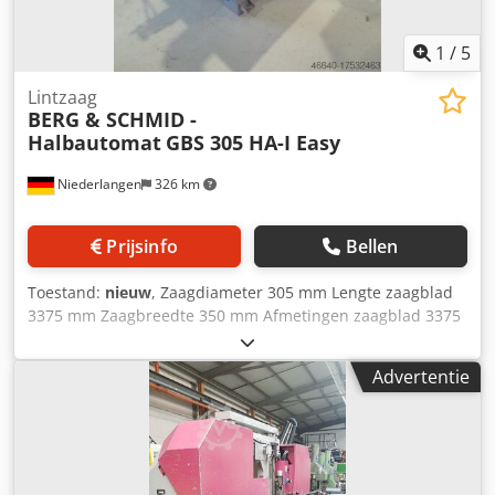
1
/
5
Lintzaag
BERG & SCHMID -
Halbautomat
GBS 305 HA-I Easy
Niederlangen
326 km
Prijsinfo
Bellen
Toestand:
nieuw
, Zaagdiameter 305 mm Lengte zaagblad
3375 mm Zaagbreedte 350 mm Afmetingen zaagblad 3375
x 27 x 0,9 mm Zaagcapaciteit bij 90° rond 305 mm
Zaagcapaciteit bij 90° vierkant 260 mm Zaagcapaciteit bij
Advertentie
90° rechthoekig 350 x 200 mm Cedpfx Agou Dbvtj Asrf
Zaagcapaciteit bij 45° rond 250 mm Snijcapaciteit bij 45°
vierkant 230 mm Snijcapaciteit bij 45° rechthoekig 230 x
200 mm Zaagcapaciteit bij 60° rond 175 mm Snijcapaciteit
bij 60° vierkant 155 mm Zaagcapaciteit bij 60° vlak 170 x