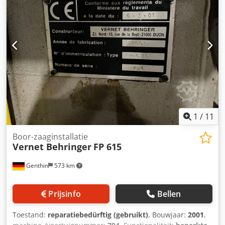
1
/
11
Boor-zaaginstallatie
Vernet Behringer
FP 615
Genthin
573 km
Prijsinfo
Bellen
Toestand:
reparatiebedürftig (gebruikt)
, Bouwjaar:
2001
,