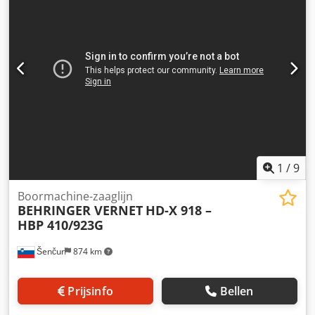
420x200 mm Zaagcapaciteit 45° rond: 240 mm, vierkant:
230 mm Zaagcapaciteit 60° rond: 170 mm, vierkant: 170
mm Werkhoogte: 830 mm Lengte: 1600 mm Breedte: 1400
mm Hoogte: 1950 mm Gewicht: 356 kg Handbediende klem
met snelspanhendel Daling door eigen gewicht met
regelbare demper 2 snelheden Koelmiddelinstallatie
OPTIES: Rollenbanen en zaagbanden op aanvraag
1
/
9
Boormachine-zaaglijn
BEHRINGER VERNET
HD-X 918 –
HBP 410/923G
Šenčur
874 km
Prijsinfo
Bellen