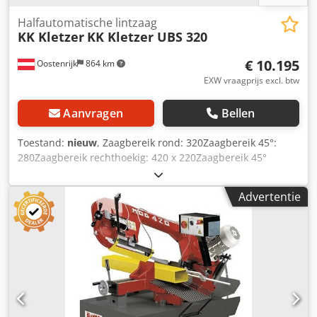
Halfautomatische lintzaag
KK Kletzer
KK Kletzer UBS 320
€ 10.195
Oostenrijk
864 km
EXW vraagprijs excl. btw
Aanvragen
Bellen
Toestand:
nieuw
, Zaagbereik rond: 320Zaagbereik 45°:
280Zaagbereik rechthoekig: 420 x 220Zaagbereik 45°
verstek vlak: 280 x 200Zaagsnelheid: 20-100 Afmetingen
zaagblad: 3660 x 27 x 0,9Motor: 1,5Gewicht ca.: 625 KK
Advertentie
Kletzer UBS 320 Lintzaag Hoogwaardige machine voor
constructiestaal Basisbediening Standaard accessoires: -
M42 bimetaal zaagblad - Variabele snelheid -
Inverterbesturing Credpfxorz Uzbj Ag Ajf - Koelvloeistof
systeem - Auto. Uitschakelsysteem voor zaagbladbreuk -
Zaagbladspansysteem - Materiaalsteun -
Verstekbankschroef - Borstel