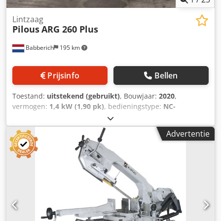
Lintzaag
Pilous
ARG 260 Plus
Babberich
195 km
Prijsinfo
Bellen
Toestand:
uitstekend (gebruikt)
, Bouwjaar:
2020
,
vermogen:
1,4 kW (1,90 pk)
, bedieningstype:
NC-
besturing
, totale hoogte:
2.000 mm
, totale lengte:
1.900
mm
, totale breedte:
1.800 mm
, Bandzaagmachine PILOUS
Advertentie
- ARG 260 Plus Crodpfxszc Il Es Ag Aof Bandsaw mitre
cutting left & right Ø 260