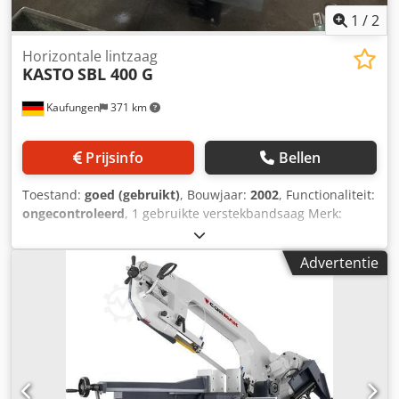
1
/
2
Horizontale lintzaag
KASTO
SBL 400 G
Kaufungen
371 km
Prijsinfo
Bellen
Toestand:
goed (gebruikt)
, Bouwjaar:
2002
, Functionaliteit:
ongecontroleerd
, 1 gebruikte verstekbandsaag Merk:
Kasto Type: SBL 400 G Bouwjaar: 2002 Technische
gegevens: Lengte: 2491 mm Breedte: 1240 mm Hoogte:
Advertentie
1369 mm (beugel beneden), 2109 mm (beugel boven)
Minimale zaaglengte: 6 mm Kortste restlengte: 35 mm
Totaal gewicht ca.: 920 kg Totale aandrijvingsvermogen ca.:
3,5 kW Credpfxjwuqbbs Ag Ajf Verstekverstelling: 0-60°
Zaagsnelheid: 32/64 m/min Zaagvoeding: hydraulisch
stromingsgeregeld Materiaalklem: handmatig
Zaagbandafmetingen: 5090 x 34 x 1,1 mm