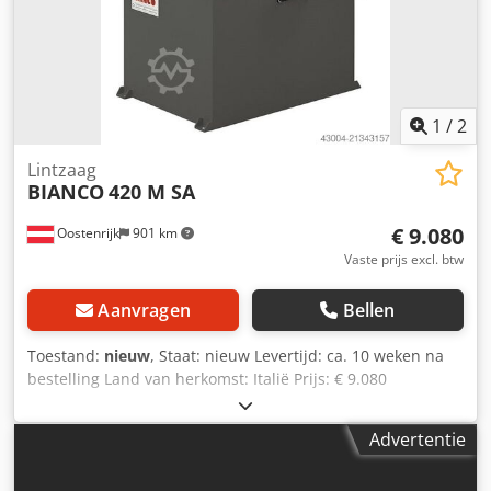
1
/
2
Lintzaag
BIANCO
420 M SA
€ 9.080
Oostenrijk
901 km
Vaste prijs excl. btw
Aanvragen
Bellen
Toestand:
nieuw
, Staat: nieuw Levertijd: ca. 10 weken na
bestelling Land van herkomst: Italië Prijs: € 9.080
Leaseprijs: € 175,24 Zaagraam: zwenkframe Afmetingen
zaagband: 3270x27x0,9 mm Bandsnelheid: 35/70 m/min
Advertentie
Credpfx Agjynm Szj Asf Zaagcapaciteit 0° rond: 300 mm
Zaagcapaciteit 0° vierkant: 240 mm Zaagcapaciteit 0° plat: