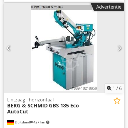
Crodjwqpmnopfx Ag Aof Technische specificaties: -
Advertentie
Zaagvermogen bij 90°: 360 mm (rond) - Rechthoekig: 600 x
360 mm (rechthoekig) - Zaagvermogen bij 45°: 320 mm
(rond) - Verstekverstelling via handwiel -
Zaagbladafmetingen: 5400 x 38 x 1,3 mm - Zaagsnelheid
traploos instelbaar van 19 - 130 m/min - Zaagdruk traploos
instelbaar van 0 - 10 m/min - Handmatige materiaalklem -
Voorgeselecteerde zaagbladslaghoogte - Microspray-
koelsysteem - Totaal aandrijfvermogen 400 V / 8 kW -
Benodigde ruimte ca. B 1800 x H 2000 x D 3250 mm -
Gewicht ca. 2200 kg - Aanvoer- en afvoerrollenbanen ca.
6000 / 8000 mm per stuk
1
/
6
Lintzaag - horizontaal
BERG & SCHMID
GBS 185 Eco
AutoCut
Duitsland
427 km