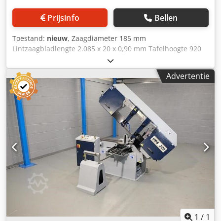
Prijsinfo
Bellen
Toestand:
nieuw
, Zaagdiameter 185 mm
Lintzaagbladlengte 2.085 x 20 x 0,90 mm Tafelhoogte 920
mm Bandsnelheid 35 + 70 m/min Aansluitspanning 400 V
Totaal vermogensbehoefte 0,8 kW Machinegewicht ca. 200
Advertentie
kg Crsdsvn Uzaspfx Ag Asf Berg & Schmid - Metaallintzaag
GBS 185 Eco AutoCut Enorm snel en stil zagen dankzij
verbeterde aandrijftechniek - Verstekzagen tot 60° naar
links - Geschikt voor droog en nat zagen -
Koelmiddelinstallatie - Machinevoet
1
/
1