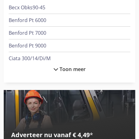
Becx Obks90-45
Benford Pt 6000
Benford Pt 7000
Benford Pt 9000
Ciata 300/14/Di/M
Toon meer
Gesan Dvs 200
International 433
Job-Mann 200-35
Knegt Kmvhd 140 Verstek
Knegt Wb 120
Adverteer nu vanaf € 4,49
*
Linde