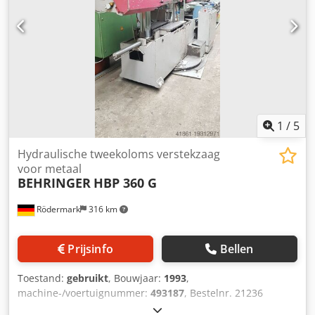
100 mm Totaal benodigd vermogen 1,5 / 1,8 kW
Machinegewicht ca. 0,7 ton Benodigde ruimte ca. 1,5 x 1,8
x 1,9 m - Versteksnedes tot 60° links en 45° rechts - Sensor
voor materiaalhoogte - Op kogellagers gemonteerde
draaitafel - Hydraulische bankschroef, zijdelings
verplaatsbaar - Stevige, grote materiaalsteun -
Automatisch koelsysteem
1
/
5
Hydraulische tweekoloms verstekzaag
voor metaal
BEHRINGER
HBP 360 G
Rödermark
316 km
Prijsinfo
Bellen
Toestand:
gebruikt
, Bouwjaar:
1993
,
machine-/voertuignummer:
493187
, Bestelnr. 21236
Hydraulische tweekoloms verstekzaag voor metaal