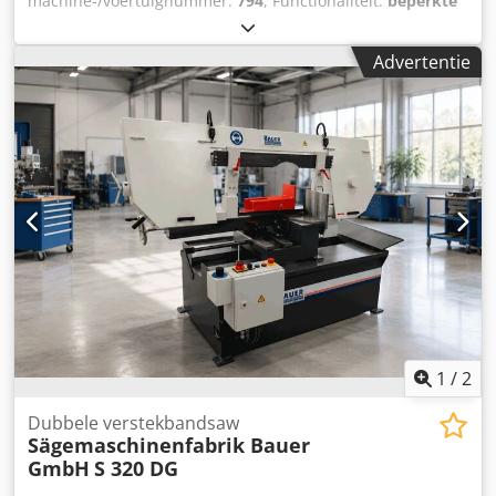
machine-/voertuignummer:
794
, Functionaliteit:
beperkte
functionaliteit
, Boormachine-installatie. Van 2001 tot 2011:
in een drieshift-systeem Cedozrl Eajpfx Ag Asrf Vanaf 2011:
Advertentie
in een tweeshift-systeem De zaaginstallatie functioneert
volledig. De boormachine: functioneert slechts op 2 van de
3 assen. De machine is momenteel in bedrijf.
1
/
2
Dubbele verstekbandsaw
Sägemaschinenfabrik Bauer
GmbH
S 320 DG