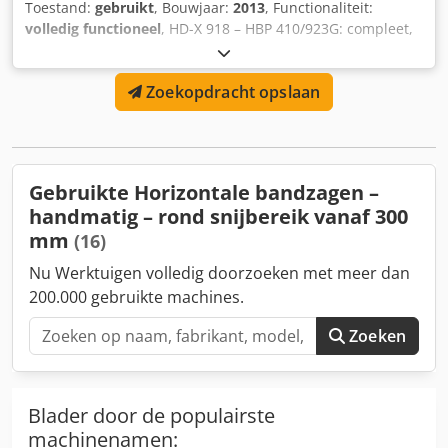
Toestand:
gebruikt
, Bouwjaar:
2013
, Functionaliteit:
volledig functioneel
, HD-X 918 – HBP 410/923G: compleet,
ultramodern, CNC-gestuurd systeem voor efficiënte en
snelle bewerking door middel van boren en zagen van
Zoekopdracht opslaan
vrijwel alle typen constructieprofielen en platstaal.
Crodpfew Hf T Nox Ag Aef
Gebruikte Horizontale bandzagen –
handmatig – rond snijbereik vanaf 300
mm
(16)
Nu Werktuigen volledig doorzoeken met meer dan
200.000 gebruikte machines.
Zoeken
Blader door de populairste
machinenamen: