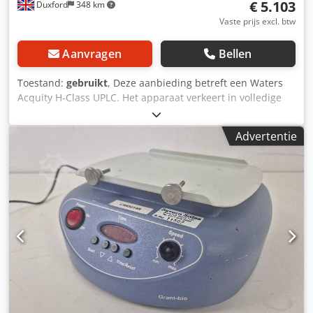
€ 5.103
Duxford
348 km
Vaste prijs excl. btw
Aanvragen
Bellen
Toestand:
gebruikt
, Deze aanbieding betreft een Waters
Acquity H-Class UPLC. Het apparaat verkeert in volledige
werkende staat en is direct inzetbaar. De unit wordt
geleverd inclusief: - PDA-detector Cedoxx Af Dspfx Abbjha -
Advertentie
Kolommanager - Samplemanager - Binaire solventmanager
Software en computer zijn optioneel tegen meerprijs
leverbaar. Ontgrendel het volledige potentieel van uw
laboratorium met het Waters Acquity H-Class UPLC-
systeem – een geavanceerde oplossing voor high-
performance vloeistofchromatografie (HPLC) die
ongeëvenaarde flexibiliteit en efficiëntie biedt. Dit
vooruitstrevende systeem is ontworpen voor uitmuntende
chromatografische scheidingen en is daarmee de ideale
keuze voor toepassingen in de farmacie, biotechnologie,
voedingsmiddelen- en drankenindustrie, en milieuanalyse.
Belangrijkste kenmerken: - Quaternaire