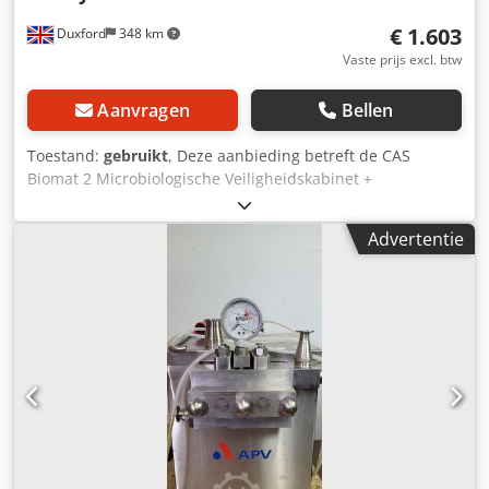
€ 1.603
Duxford
348 km
Vaste prijs excl. btw
Aanvragen
Bellen
Toestand:
gebruikt
, Deze aanbieding betreft de CAS
Biomat 2 Microbiologische Veiligheidskabinet +
Formalineverdamper. Het apparaat verkeert in volledige
werkende staat en is direct inzetbaar. De CAS Biomat 2
Advertentie
(geproduceerd door Contained Air Solutions) is een
hoogwaardig Klasse 2 Microbiologisch Veiligheidskabinet,
ontworpen om een steriele omgeving te bieden voor zowel
gebruiker als monster. Dit model is uitermate geschikt voor
laboratoria die werken met biologische agentia tot en met
Biosafety Level 3. Belangrijkste kenmerken &
functionaliteit: Drievoudige bescherming: Maakt gebruik
van een geavanceerd luchtstroomsysteem (inflow en
downflow) voor bescherming van de operator tegen in de
lucht zwevende gevaren, waarborgt productsteriliteit via
HEPA-gefilterde laminaire lucht en beschermt het milieu