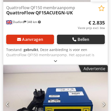
QuattroFlow QF150 membraanpomp
QuattroFlow
QF15ACUEGN-UK
€ 2.835
Duxford
348 km
Vaste prijs excl. btw
Aanvragen
Bellen
Toestand:
gebruikt
, Deze aanbieding is voor een
QuattroFlow QF150 membraanpomp. Het apparaat is
volledig operationeel en direct inzetbaar. De Quattroflow
150S is een 4-zuiger membraanpomp, die voornamelijk
Advertentie
wordt gebruikt voor het pompen van vloeistoffen met een
waterachtige consistentie, die doorgaans worden verwerkt
in onderzoeks-, pilot- of productie-installaties van
farmaceutische, biotechnologische, voedsel- of
cosmeticaonderzoeks- of productiecentra. Voorbeelden: •
Oplossingen die eiwitten bevatten (albumine, IgG,
stollingsfactoren, monoklonale antilichamen, enzymen,
vaccins) • Oplossingen van polymeren of suspensies