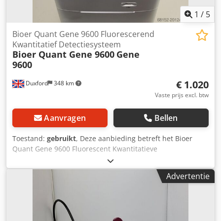
1
/
5
Bioer Quant Gene 9600 Fluorescerend
Kwantitatief Detectiesysteem
Bioer Quant Gene 9600
Gene
9600
€ 1.020
Duxford
348 km
Vaste prijs excl. btw
Aanvragen
Bellen
Toestand:
gebruikt
, Deze aanbieding betreft het Bioer
Quant Gene 9600 Fluorescent Kwantitatieve
Detectiesysteem. Het apparaat verkeert in volledig
werkende staat en is direct inzetbaar. Bioer LineGene Plus
Advertentie
9600 FQD-96A – Fluorescent Kwantitatief Detectiesysteem
Belangrijkste specificaties Monstercapaciteit: 96-wells PCR-
platen van 0,2 mL, 12 × 8-strip tubes, of 96 × 0,2 mL enkele
buisjes (transparante bodem) Reactievolume: 5–100 µL