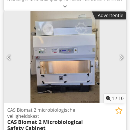
in volledige werkende staat en is direct leverbaar. Cjdoxv A
Rbjpfx Abbjha Beschrijving: Een compacte en
Advertentie
corrosiebestendige pomp, geschikt voor algemeen
laboratoriumgebruik. Technische kenmerken: - 100%
olievrij transport - Zuivere overdracht, evacuatie en
compressie van gassen - Uitvoering voor licht agressieve of
corrosieve gassen en dampen - Onderhoudsvrij -
Milieuvriendelijk - Gasdicht, lekdichtheid ca. 6 x 10⁻³ mbar
x l/s (niet getest in serieproductie) - N 022-serie
membraanpompen zijn enkelkops, drooglopende
apparaten, ontworpen voor diverse
laboratoriumtoepassingen.
1
/
10
CAS Biomat 2 microbiologische
veiligheidskast
CAS
Biomat 2 Microbiological
Safety Cabinet