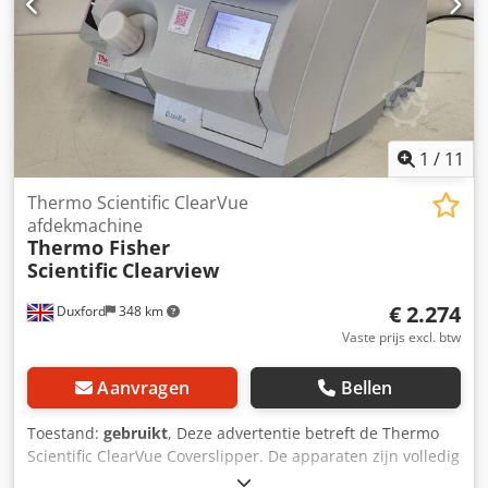
de monsters gewaarborgd, terwijl het apparaat
tegelijkertijd stil en betrouwbaar functioneert. Ideaal voor
laboratoria, ziekenhuizen en onderzoeksinstituten.
1
/
11
Thermo Scientific ClearVue
afdekmachine
Thermo Fisher
Scientific
Clearview
€ 2.274
Duxford
348 km
Vaste prijs excl. btw
Aanvragen
Bellen
Toestand:
gebruikt
, Deze advertentie betreft de Thermo
Scientific ClearVue Coverslipper. De apparaten zijn volledig
operationeel en direct klaar voor gebruik. De Thermo