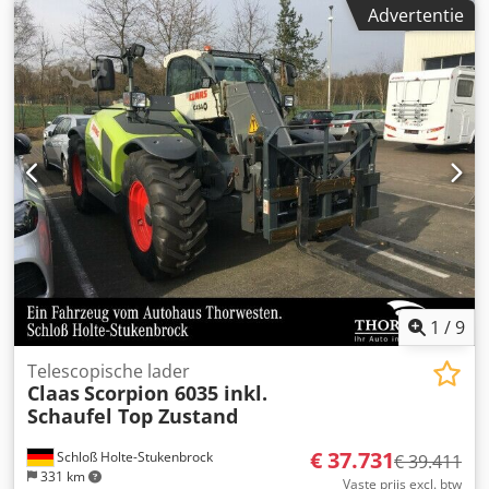
Opslaglocatie: onbekend.
Advertentie
1
/
9
Telescopische lader
Claas
Scorpion 6035 inkl.
Schaufel Top Zustand
€ 37.731
Schloß Holte-Stukenbrock
€ 39.411
331 km
Vaste prijs excl. btw