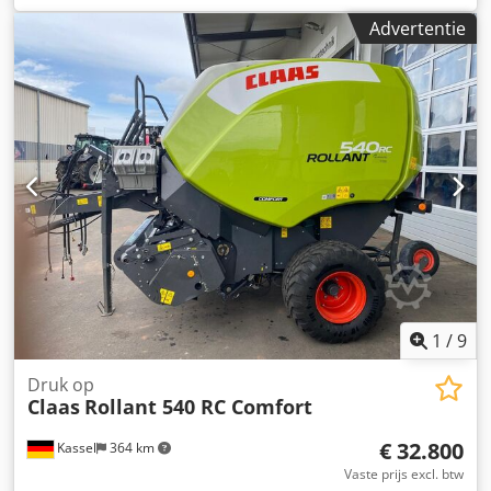
Advertentie
1
/
9
Druk op
Claas
Rollant 540 RC Comfort
€ 32.800
Kassel
364 km
Vaste prijs excl. btw