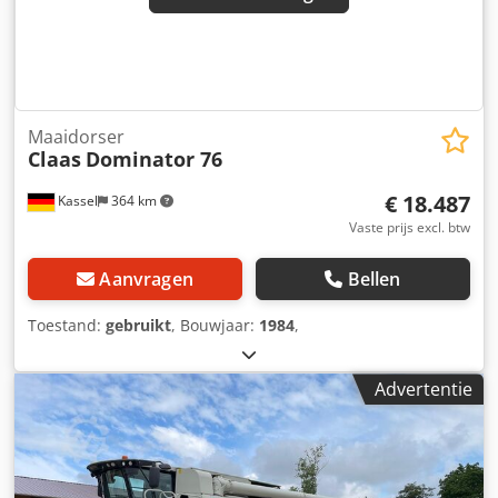
Financiering / leasing ook mogelijk zonder aanbetaling!
Heeft u nog vragen? Wij adviseren u graag!
Maaidorser
Claas
Dominator 76
€ 18.487
Kassel
364 km
Vaste prijs excl. btw
Aanvragen
Bellen
Toestand:
gebruikt
, Bouwjaar:
1984
,
Advertentie