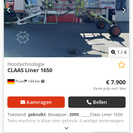
1
/
4
Hooitechnologie
CLAAS
Liner 1650
€ 7.900
Prüm
144 km
Vaste prijs excl. btw
Aanvragen
Bellen
Toestand:
gebruikt
, Bouwjaar:
2009
, _____Claas Liner 1650
Twin-machine is klaar voor gebruik. 6-wielige onderwagen.
Prijs: 7.900,00 euro (exclusief btw). Cjdpfx Akszp Angs Djha