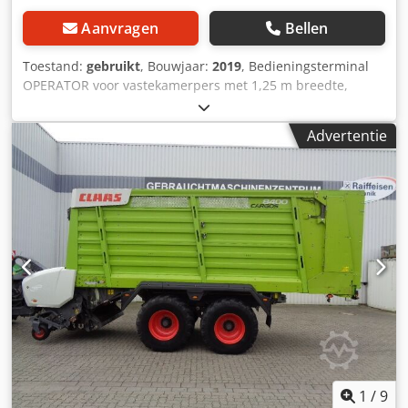
Aanvragen
Bellen
Toestand:
gebruikt
, Bouwjaar:
2019
, Bedieningsterminal
OPERATOR voor vastekamerpers met 1,25 m breedte,
tweekrings- / persluchtremsysteem. Bandenmaat: 500/50 -
17. Pick-up met rolhouder / ingangsversnellingsbak met
Advertentie
1.000 tpm / Chjdpfx Aetia Dfjk Doa
1
/
9