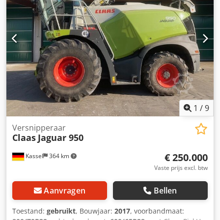
1
/
9
Versnipperaar
Claas
Jaguar 950
€ 250.000
Kassel
364 km
Vaste prijs excl. btw
Aanvragen
Bellen
Toestand:
gebruikt
, Bouwjaar:
2017
, voorbandmaat: