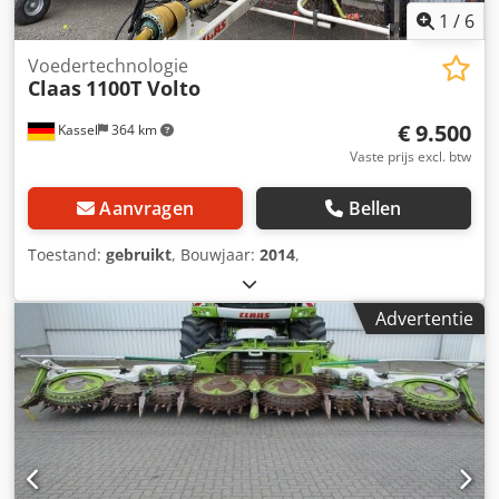
1
/
6
Voedertechnologie
Claas
1100T Volto
€ 9.500
Kassel
364 km
Vaste prijs excl. btw
Aanvragen
Bellen
Toestand:
gebruikt
, Bouwjaar:
2014
,
Advertentie