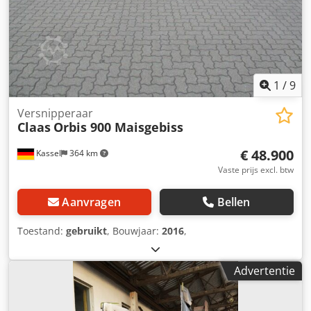
1
/
9
Versnipperaar
Claas
Orbis 900 Maisgebiss
€ 48.900
Kassel
364 km
Vaste prijs excl. btw
Aanvragen
Bellen
Toestand:
gebruikt
, Bouwjaar:
2016
,
Advertentie