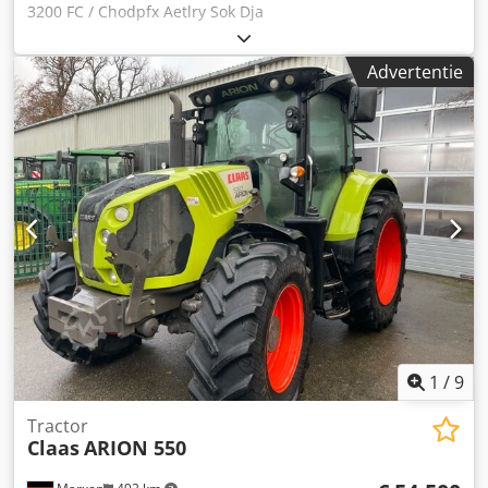
3200 FC / Chodpfx Aetlry Sok Dja
Advertentie
1
/
9
Tractor
Claas
ARION 550