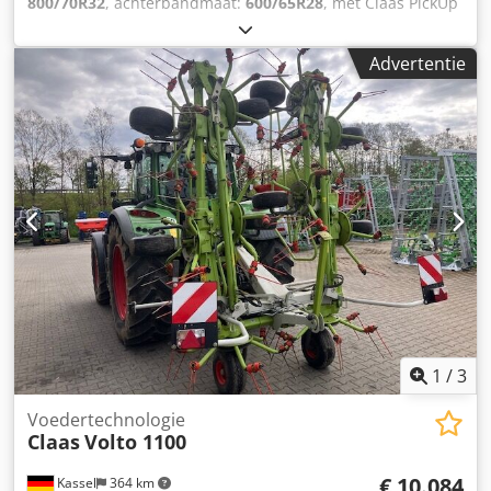
800/70R32
, achterbandmaat:
600/65R28
, met Claas PickUp
300, met Claas Orbis 7,50 m, Mercedes-motor 430 kW, 585
pk, 36-messentrommel, korrelkneuzer, Auto Fill,
Advertentie
bandendrukregelsysteem, achteruitrijcamera,
toevoegmiddeltank/systeem. Chedpfxjtpgm Ej Ak Dsa
1
/
3
Voedertechnologie
Claas
Volto 1100
€ 10.084
Kassel
364 km