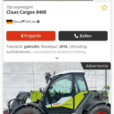
Opraapwagen
Claas
Cargos 8400
Kassel
364 km
Prijsinfo
Bellen
Toestand:
gebruikt
, Bouwjaar:
2016
, Uitrusting:
luchtdrukrem
, automatische doseerinrichting,
neerklapbare schuifbodem, derde tastwiel onder de pick-
up, 6905 ladingen, naloopgestuurde as, disselvering
Advertentie
hydraulisch, asvering mechanisch, LoadSensing, pick-up,
40 messen snij-inrichting, LED-verlichtingspakket,
krachtopnemer voor L Chsdstpn Tpepfx Ak Dja