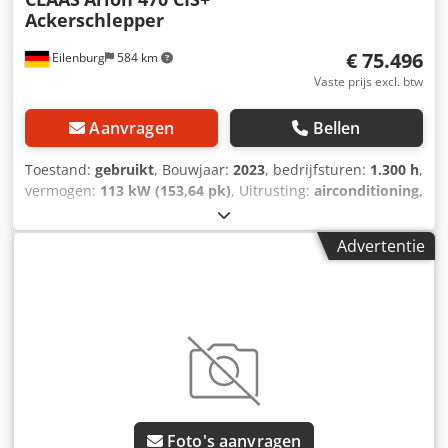
Ackerschlepper
€ 75.496
Eilenburg
584 km
Vaste prijs excl. btw
Aanvragen
Bellen
Toestand:
gebruikt
, Bouwjaar:
2023
, bedrijfsturen:
1.300 h
,
vermogen:
113 kW (153,64 pk)
, Uitrusting:
airconditioning,
fronthef, vierwielaandrijving
, Wijzigingen en tussentijdse
verkoop voorbehouden! Interne nummer: 1334. 7302669 ---
Advertentie
-UITRUSTING - 40 km/u - Airconditioning - Radio - Koelvak -
Zwaailicht - Achterhef - Handmatige toplink - 2-circuit
persluchtremmen - Werklampen - 5x dubbelwerkend
regelventiel achter Csdpfxjwxrzks Ak Dsha - Trekhaak met
oog en K80-koppeling - Snelkoppeling frontlader -
Frontlader Claas FL 120C (bouwjaar 2022 / hefvermogen
1.825 kg) - en veel meer... ----Het voertuig wordt
onverzorgd aangeboden! Landelijke levering tegen
meerprijs mogelijk. Wijzigingen en tussentijdse verkoop
Foto's aanvragen
voorbehouden. Wij nemen graag uw voertuig in ruil.