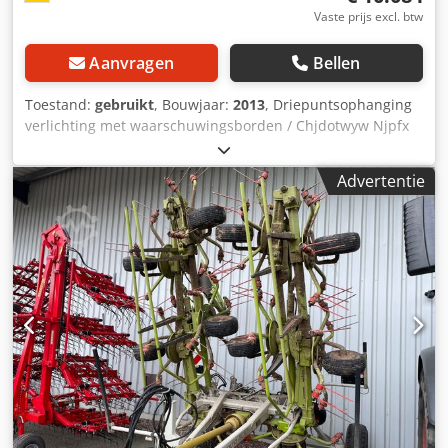
Vaste prijs excl. btw
Aanvragen
Bellen
Toestand:
gebruikt
, Bouwjaar:
2013
, Driepuntsophanging
verlichting met waarschuwingsborden / Chjdotwyw Njpfx
Ak Dsa
Advertentie