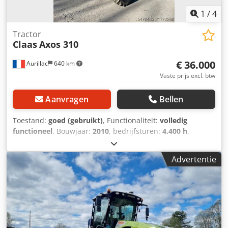
1
/
4
Tractor
Claas
Axos 310
€ 36.000
Aurillac
640 km
Vaste prijs excl. btw
Aanvragen
Bellen
Toestand:
goed (gebruikt)
, Functionaliteit:
volledig
functioneel
, Bouwjaar:
2010
, bedrijfsturen:
4.400 h
,
vermogen:
55,16 kW (75,00 pk)
,
machine-/voertuignummer:
A2204DAA2203584
, Uitrusting:
Advertentie
cabine
, Hydraulische omkeer, zonder airconditioning, FL80
lader Codsy Eq Upopfx Ak Djha