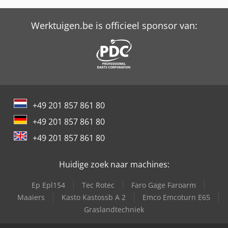
Claas Ares 816 Rz
Claas Ares 826 Rz
Werktuigen.be is officieel sponsor van:
Claas Ares 836 Rz
Claas Arion 620C
Claas Atles 926 Rz
+49 201 857 861 80
Claas Atles 936 Rz
+49 201 857 861 80
Claas Atles 946 Rz
+49 201 857 861 80
Claas Celtis 436
Huidige zoek naar machines:
Claas Celtis 446 Mx
Ep Epl154
Tec Rotec
Faro Gage Faroarm
Claas Celtis 446 Rx
Maaiers
Kasto Kastossb A 2
Emco Emcoturn E65
Graslandtechniek
Claas Celtis 456