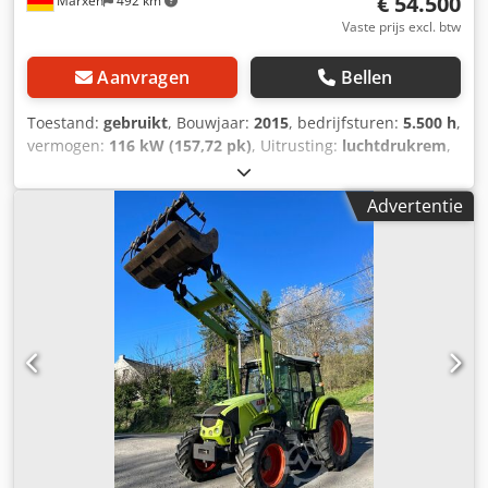
€ 54.500
Marxen
492 km
Vaste prijs excl. btw
Aanvragen
Bellen
Toestand:
gebruikt
, Bouwjaar:
2015
, bedrijfsturen:
5.500 h
,
vermogen:
116 kW (157,72 pk)
, Uitrusting:
luchtdrukrem
,
Advertentie