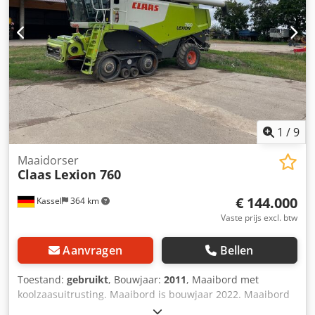
1
/
9
Maaidorser
Claas
Lexion 760
€ 144.000
Kassel
364 km
Vaste prijs excl. btw
Aanvragen
Bellen
Toestand:
gebruikt
, Bouwjaar:
2011
, Maaibord met
koolzaasuitrusting. Maaibord is bouwjaar 2022. Maaibord
Claas Vario / 930 / Chodpfet Twuiex Ak Doa