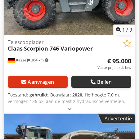
1
/
9
Telescooplader
Claas
Scorpion 746 Variopower
€ 95.000
Kassel
364 km
Vaste prijs excl. btw
Aanvragen
Bellen
Toestand:
gebruikt
, Bouwjaar:
2020
, Hefhoogte 7,0 m,
vermogen 136 pk, aan de mast 2 hydraulische ventielen.
Cjdpfx Aetk R Nlok Doha
Advertentie