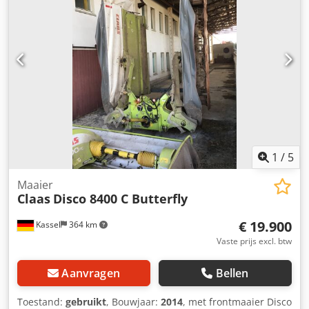
1
/
5
Maaier
Claas
Disco 8400 C Butterfly
€ 19.900
Kassel
364 km
Vaste prijs excl. btw
Aanvragen
Bellen
Toestand:
gebruikt
, Bouwjaar:
2014
, met frontmaaier Disco