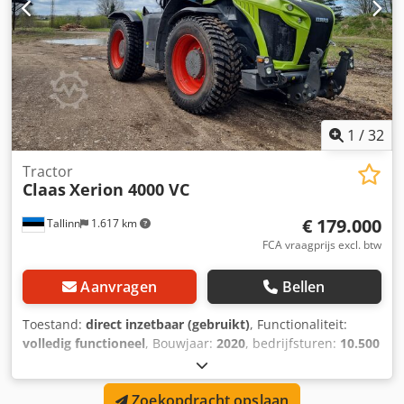
1
/
32
Tractor
Claas
Xerion 4000 VC
€ 179.000
Tallinn
1.617 km
FCA vraagprijs excl. btw
Aanvragen
Bellen
Toestand:
direct inzetbaar (gebruikt)
, Functionaliteit:
volledig functioneel
, Bouwjaar:
2020
, bedrijfsturen:
10.500
h
, vermogen:
308 kW (418,76 pk)
, motorfabrikant:
Mercedes
, soort overbrenging:
overig
, maximale snelheid:
Zoekopdracht opslaan
50 km/h
, eerste registratie:
08/2026
, volgende keuring